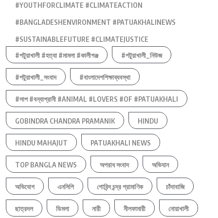
#YOUTHFORCLIMATE #CLIMATEACTION
#BANGLADESHENVIRONMENT #PATUAKHALINEWS
#SUSTAINABLEFUTURE #CLIMATEJUSTICE
#পটুয়াখালী #হত্যা #মামলা #কালীগঞ্জ
#পটুয়াখালী_নিউজ
#পটুয়াখালী_সংবাদ
#বাংলাদেশশিক্ষাব্যবস্থা
#সাপ #বন্যাপ্রানী #ANIMAL #LOVERS #OF #PATUAKHALI
GOBINDRA CHANDRA PRAMANIK
HINDU
HINDU MAHAJUT
PATUAKHALI NEWS
TOP BANGLA NEWS
অপরাধ সংবাদ
অভিযান
অভিযোগ
এনসিপি
গোবিন্দ চন্দ্র প্রামাণিক
চাঁদাবাজি
ছাত্রদল
ডিমলা
নারী
নীলফামারী
নোয়াখালী