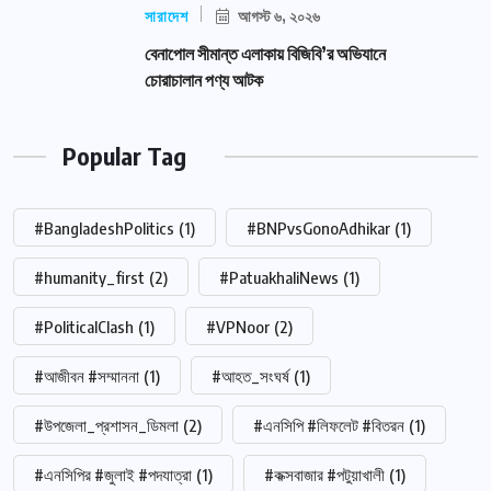
সারাদেশ
আগস্ট ৬, ২০২৬
বেনাপোল সীমান্ত এলাকায় বিজিবি’র অভিযানে
চোরাচালান পণ্য আটক
Popular Tag
#BangladeshPolitics
(1)
#BNPvsGonoAdhikar
(1)
#humanity_first
(2)
#PatuakhaliNews
(1)
#PoliticalClash
(1)
#VPNoor
(2)
#আজীবন #সম্মাননা
(1)
#আহত_সংঘর্ষ
(1)
#উপজেলা_প্রশাসন_ডিমলা
(2)
#এনসিপি #লিফলেট #বিতরন
(1)
#এনসিপির #জুলাই #পদযাত্রা
(1)
#কক্সবাজার #পটুয়াখালী
(1)