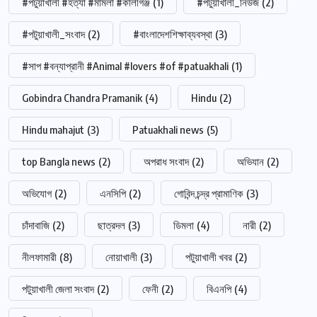
#পটুয়াখালী #হত্যা #মামলা #কালীগঞ্জ
(1)
#পটুয়াখালী_নিউজ
(2)
#পটুয়াখালী_সংবাদ
(2)
#বাংলাদেশশিক্ষাব্যবস্থা
(3)
#সাপ #বন্যাপ্রানী #Animal #lovers #of #patuakhali
(1)
Gobindra Chandra Pramanik
(4)
Hindu
(2)
Hindu mahajut
(3)
Patuakhali news
(5)
top Bangla news
(2)
অপরাধ সংবাদ
(2)
অভিযান
(2)
অভিযোগ
(2)
এনসিপি
(2)
গোবিন্দ চন্দ্র প্রামাণিক
(3)
চাঁদাবাজি
(2)
ছাত্রদল
(3)
ডিমলা
(4)
নারী
(2)
নীলফামারী
(8)
নোয়াখালী
(3)
পটুয়াখালী খবর
(2)
পটুয়াখালী জেলা সংবাদ
(2)
ফেনী
(2)
বিএনপি
(4)