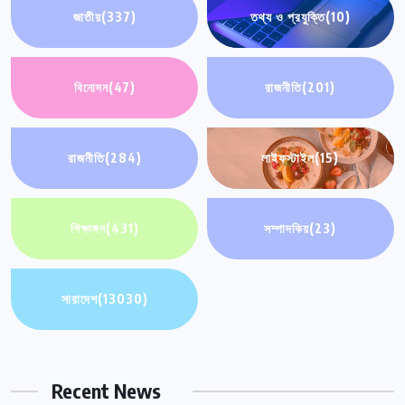
জাতীয়
(337)
তথ্য ও প্রযুক্তি
(10)
বিনোদন
(47)
রাজনীতি
(201)
রাজনীতি
(284)
লাইফস্টাইল
(15)
শিক্ষাঙ্গন
(431)
সম্পাদকিয়
(23)
সারাদেশ
(13030)
Recent News