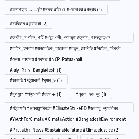
#কলাপাড়ায় #৬ #ফুট #লম্বা #বিষধর #পদ্মগোখরা #উদ্ধার
(1)
#চরবিজায় #কুয়াকাটা
(2)
#জাতীয়_নাগরিক_পার্টি #পটুয়াখালী_পদযাত্রা #জুলাই_গণঅভ্যুত্থান
#নাহিদ_ইসলাম #রাজনৈতিক_আন্দোলন #নতুন_রাজনীতি #সিস্টেম_পরিবর্তন
#জেলা_কার্যালয় #পথসভা #NCP_Patuakhali
#July_Rally_Bangladesh
(1)
#ডাকাতি #পটুয়াখালী #র‍্যাব_৮
(1)
#দূর্গাপুজা #পটুয়াখালী #র‍্যাব-৮
(1)
#নুরুল_হক_নুর
(1)
#পটুয়াখালী #জলবায়ুপরিবর্তন #ClimateStrikeBD #জলবায়ু_ন্যায়বিচার
#YouthForClimate #ClimateAction #BangladeshEnvironment
#PatuakhaliNews #SustainableFuture #ClimateJustice
(2)