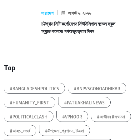
সারাদেশ
আগস্ট ৬, ২০২৬
চট্টগ্রাম সিটি কর্পোরেশন মিউনিসিপাল মডেল স্কুল
অ্যান্ড কলেজে গণঅভ্যুত্থান দিবস
Top
#BANGLADESHPOLITICS
#BNPVSGONOADHIKAR
#HUMANITY_FIRST
#PATUAKHALINEWS
#POLITICALCLASH
#VPNOOR
#আজীবন #সম্মাননা
#আহত_সংঘর্ষ
#উপজেলা_প্রশাসন_ডিমলা