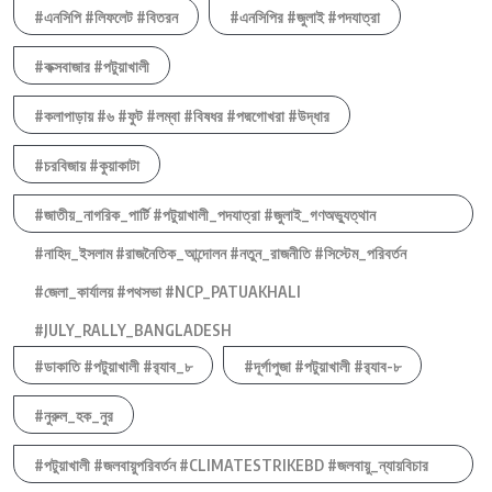
#এনসিপি #লিফলেট #বিতরন
#এনসিপির #জুলাই #পদযাত্রা
#কক্সবাজার #পটুয়াখালী
#কলাপাড়ায় #৬ #ফুট #লম্বা #বিষধর #পদ্মগোখরা #উদ্ধার
#চরবিজায় #কুয়াকাটা
#জাতীয়_নাগরিক_পার্টি #পটুয়াখালী_পদযাত্রা #জুলাই_গণঅভ্যুত্থান
#নাহিদ_ইসলাম #রাজনৈতিক_আন্দোলন #নতুন_রাজনীতি #সিস্টেম_পরিবর্তন
#জেলা_কার্যালয় #পথসভা #NCP_PATUAKHALI
#JULY_RALLY_BANGLADESH
#ডাকাতি #পটুয়াখালী #র‍্যাব_৮
#দূর্গাপুজা #পটুয়াখালী #র‍্যাব-৮
#নুরুল_হক_নুর
#পটুয়াখালী #জলবায়ুপরিবর্তন #CLIMATESTRIKEBD #জলবায়ু_ন্যায়বিচার