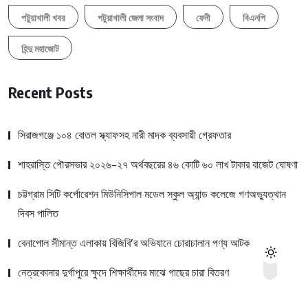
পটুয়াখালী খবর
পটুয়াখালী জেলা সংবাদ
ফেনী
বিএনপি
হিন্দু মহাজোট
Recent Posts
সিরাজগঞ্জে ১০৪ বোতল স্ক্যাফসহ নারী মাদক ব্যবসায়ী গ্রেফতার
শাহরাস্তি পৌরসভার ২০২৬-২৭ অর্থবছরের ৪৬ কোটি ৬০ লাখ টাকার বাজেট ঘোষণা
চট্টগ্রাম সিটি কর্পোরেশন মিউনিসিপাল মডেল স্কুল অ্যান্ড কলেজে গণঅভ্যুত্থান
দিবস পালিত
বেনাপোল সীমান্ত এলাকায় বিজিবি’র অভিযানে চোরাচালান পণ্য আটক
নেত্রকোনার দুর্গাপুরে ক্ষুদে শিক্ষার্থীদের মাঝে গাছের চারা বিতরণ