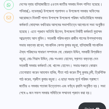
দেশের ন্যায় হাটহাজারীতে ৫৪তম জাতীয় সমবায় দিবস পালিত হয়েছে।
শনিবার(১ নভেম্বর) উপজেলা প্রশাসন ও উপজেলা সমবায় অফিসের
আয়োজনে দিবসটি পালন উপলক্ষে উপজেলা পরিষদ অডিটোরিমে সমবায়
কর্মকর্তা মোহাম্মদ বখতিয়ার আলমের সভাপতিত্বে আলোচনা সভা অনুষ্ঠিত
হয়েছে। এতে প্রধান অতিথি ছিলেন, উপজেলা নির্বাহী কর্মকর্তা মুহাম্মদ
আব্দুল্লাহ আল মুমিন। সহকারী পরিসংখ্যান রাজীব পালের উপস্থাপনায়
সভায় বক্তব্য রাখেন, সাংবাদিক কেশব কুমার বড়ুয়া, হাটহাজারী সাংবাদিক
ঐক্য পরিষদের সাধারণ সম্পাদক মো. বোরহান উদ্দিন, সমবায়ী বিশ্বজিত
বড়ুয়া, মোঃ গিয়াস উদ্দিন, মোঃ শওকত হোসেন, স্বাগত বক্তব্য দেন
সহকারী সমবায় কর্মকর্তা মো. খালেদ হোসেন। সভার শুরুতে কোরান
তেলোয়াত করেন আহসান হাবিব, গীতা পাঠ করেন টিপু কুমার নন্দী, ত্রিপিটক
পাঠ করেন, প্রদীপ কুমার বড়ুয়া। এ ছাড়া সভার পূর্বে পরিষদ প্রাঙ্গণে
জাতীয় ও সমবায় পতাকা উত্তোলন এবং বর্ণাঢ্য র‍্যালি অনুষ্ঠিত হয়। সভা
শেষে ৬ জন সফল সমবায় সমিতিকে সম্মাননা প্রদান করা হয়।