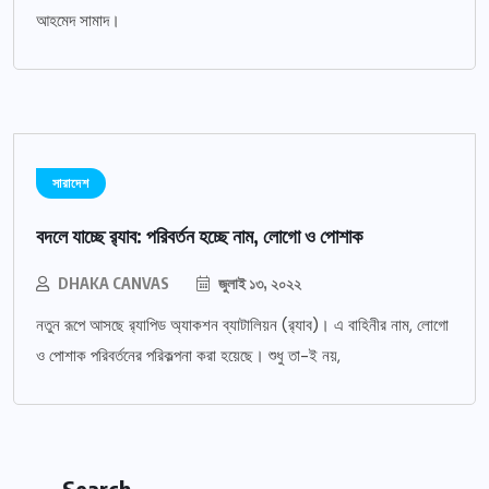
আহমেদ সামাদ।
সারাদেশ
বদলে যাচ্ছে র‌্যাব: পরিবর্তন হচ্ছে নাম, লোগো ও পোশাক
DHAKA CANVAS
জুলাই ১৩, ২০২২
নতুন রূপে আসছে র‌্যাপিড অ্যাকশন ব্যাটালিয়ন (র‌্যাব)। এ বাহিনীর নাম, লোগো
ও পোশাক পরিবর্তনের পরিকল্পনা করা হয়েছে। শুধু তা-ই নয়,