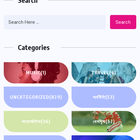
Search
Search
Categories
MUSIC
(1)
TRAVEL
(6)
UNCATEGORIZED
(829)
অর্থনীতি
(53)
আন্তর্জাতিক
(36)
খেলাধুলা
(57)