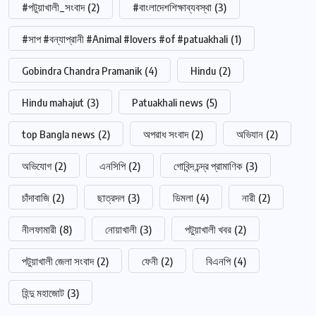
#পটুয়াখালী_সংবাদ
(2)
#বাংলাদেশশিক্ষাব্যবস্থা
(3)
#সাপ #বন্যাপ্রানী #Animal #lovers #of #patuakhali
(1)
Gobindra Chandra Pramanik
(4)
Hindu
(2)
Hindu mahajut
(3)
Patuakhali news
(5)
top Bangla news
(2)
অপরাধ সংবাদ
(2)
অভিযান
(2)
অভিযোগ
(2)
এনসিপি
(2)
গোবিন্দ চন্দ্র প্রামাণিক
(3)
চাঁদাবাজি
(2)
ছাত্রদল
(3)
ডিমলা
(4)
নারী
(2)
নীলফামারী
(8)
নোয়াখালী
(3)
পটুয়াখালী খবর
(2)
পটুয়াখালী জেলা সংবাদ
(2)
ফেনী
(2)
বিএনপি
(4)
হিন্দু মহাজোট
(3)