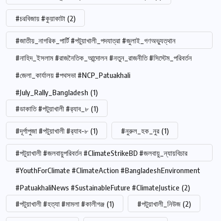
#চরবিজায় #কুয়াকাটা
(2)
#জাতীয়_নাগরিক_পার্টি #পটুয়াখালী_পদযাত্রা #জুলাই_গণঅভ্যুত্থান
#নাহিদ_ইসলাম #রাজনৈতিক_আন্দোলন #নতুন_রাজনীতি #সিস্টেম_পরিবর্তন
#জেলা_কার্যালয় #পথসভা #NCP_Patuakhali
#July_Rally_Bangladesh
(1)
#ডাকাতি #পটুয়াখালী #র‍্যাব_৮
(1)
#দূর্গাপুজা #পটুয়াখালী #র‍্যাব-৮
(1)
#নুরুল_হক_নুর
(1)
#পটুয়াখালী #জলবায়ুপরিবর্তন #ClimateStrikeBD #জলবায়ু_ন্যায়বিচার
#YouthForClimate #ClimateAction #BangladeshEnvironment
#PatuakhaliNews #SustainableFuture #ClimateJustice
(2)
#পটুয়াখালী #হত্যা #মামলা #কালীগঞ্জ
(1)
#পটুয়াখালী_নিউজ
(2)