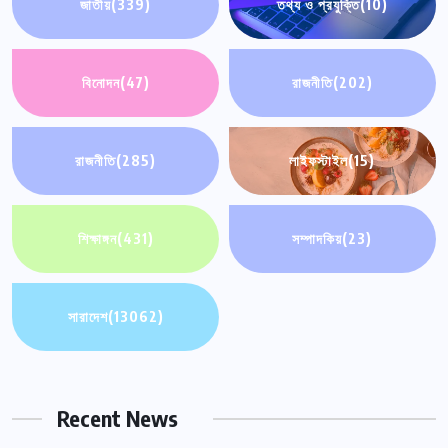
জাতীয়
(339)
তথ্য ও প্রযুক্তি
(10)
বিনোদন
(47)
রাজনীতি
(202)
রাজনীতি
(285)
লাইফস্টাইল
(15)
শিক্ষাঙ্গন
(431)
সম্পাদকিয়
(23)
সারাদেশ
(13062)
Recent News