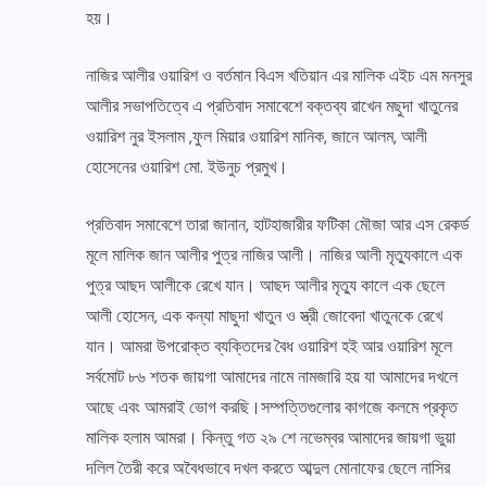
হয়।
নাজির আলীর ওয়ারিশ ও বর্তমান বিএস খতিয়ান এর মালিক এইচ এম মনসুর
আলীর সভাপতিত্বে এ প্রতিবাদ সমাবেশে বক্তব্য রাখেন মছুদা খাতুনের
ওয়ারিশ নুর ইসলাম ,ফুল মিয়ার ওয়ারিশ মানিক, জানে আলম, আলী
হোসেনের ওয়ারিশ মো. ইউনুচ প্রমুখ।
প্রতিবাদ সমাবেশে তারা জানান, হাটহাজারীর ফটিকা মৌজা আর এস রেকর্ড
মূলে মালিক জান আলীর পুত্র নাজির আলী। নাজির আলী মৃত্যুকালে এক
পুত্র আছদ আলীকে রেখে যান। আছদ আলীর মৃত্যু কালে এক ছেলে
আলী হোসেন, এক কন্যা মাছুদা খাতুন ও স্ত্রী জোবেদা খাতুনকে রেখে
যান। আমরা উপরোক্ত ব্যক্তিদের বৈধ ওয়ারিশ হই আর ওয়ারিশ মূলে
সর্বমোট ৮৬ শতক জায়গা আমাদের নামে নামজারি হয় যা আমাদের দখলে
আছে এবং আমরাই ভোগ করছি।সম্পত্তিগুলোর কাগজে কলমে প্রকৃত
মালিক হলাম আমরা। কিন্তু গত ২৯ শে নভেম্বর আমাদের জায়গা ভুয়া
দলিল তৈরী করে অবৈধভাবে দখল করতে আব্দুল মোনাফের ছেলে নাসির