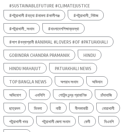
#SUSTAINABLEFUTURE #CLIMATEJUSTICE
#পটুয়াখালী #হত্যা #মামলা #কালীগঞ্জ
#পটুয়াখালী_নিউজ
#পটুয়াখালী_সংবাদ
#বাংলাদেশশিক্ষাব্যবস্থা
#সাপ #বন্যাপ্রানী #ANIMAL #LOVERS #OF #PATUAKHALI
GOBINDRA CHANDRA PRAMANIK
HINDU
HINDU MAHAJUT
PATUAKHALI NEWS
TOP BANGLA NEWS
অপরাধ সংবাদ
অভিযান
অভিযোগ
এনসিপি
গোবিন্দ চন্দ্র প্রামাণিক
চাঁদাবাজি
ছাত্রদল
ডিমলা
নারী
নীলফামারী
নোয়াখালী
পটুয়াখালী খবর
পটুয়াখালী জেলা সংবাদ
ফেনী
বিএনপি