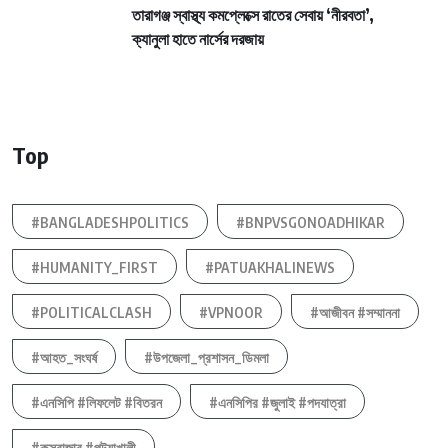
তারাগঞ্জ স্বাস্থ্য কমপ্লেক্সে রাতের সেবায় ‘নীরবতা’,
ক্যানুলা হাতে নার্সের দরজায়
Top
#BANGLADESHPOLITICS
#BNPVSGONOADHIKAR
#HUMANITY_FIRST
#PATUAKHALINEWS
#POLITICALCLASH
#VPNOOR
#আজীবন #সম্মাননা
#আহত_সংঘর্ষ
#উপজেলা_প্রশাসন_ডিমলা
#এনসিপি #লিফলেট #বিতরন
#এনসিপির #জুলাই #পদযাত্রা
#কক্সবাজার #পটুয়াখালী