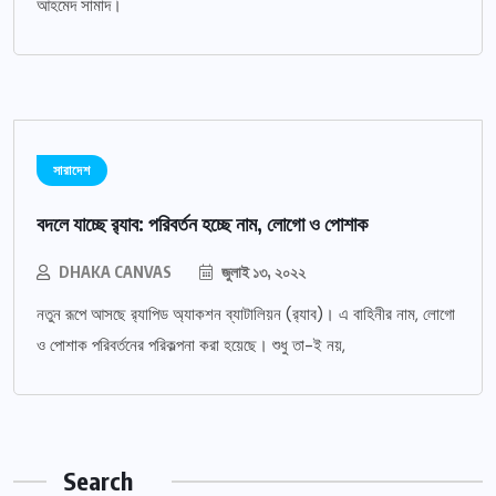
আহমেদ সামাদ।
সারাদেশ
বদলে যাচ্ছে র‌্যাব: পরিবর্তন হচ্ছে নাম, লোগো ও পোশাক
DHAKA CANVAS
জুলাই ১৩, ২০২২
নতুন রূপে আসছে র‌্যাপিড অ্যাকশন ব্যাটালিয়ন (র‌্যাব)। এ বাহিনীর নাম, লোগো
ও পোশাক পরিবর্তনের পরিকল্পনা করা হয়েছে। শুধু তা-ই নয়,
Search