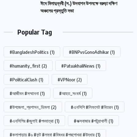
ঈদে মিলাদুন্নবী (স.) উদযাপন উপলক্ষে বরুড়া দক্ষিণ
অঞ্চলের প্রস্তুতি সভা
Popular Tag
#BangladeshPolitics
(1)
#BNPvsGonoAdhikar
(1)
#humanity_first
(2)
#PatuakhaliNews
(1)
#PoliticalClash
(1)
#VPNoor
(2)
#আজীবন #সম্মাননা
(1)
#আহত_সংঘর্ষ
(1)
#উপজেলা_প্রশাসন_ডিমলা
(2)
#এনসিপি #লিফলেট #বিতরন
(1)
#এনসিপির #জুলাই #পদযাত্রা
(1)
#কক্সবাজার #পটুয়াখালী
(1)
#কলাপাড়ায় #৬ #ফুট #লম্বা #বিষধর #পদ্মগোখরা #উদ্ধার
(1)