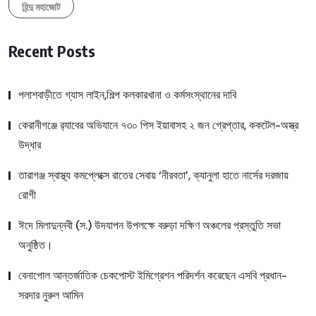
হিন্দু মহাজোট
Recent Posts
পলাশবাড়ীতে গ্যাস লাইন,শিল্প কলকারখানা ও কর্মসংস্থানের দাবি
কেরানীগঞ্জে র‍্যাবের অভিযানে ৭৩০ পিস ইয়াবাসহ ২ জন গ্রেপ্তার, ককটেল-অস্ত্র
উদ্ধার
তারাগঞ্জ স্বাস্থ্য কমপ্লেক্সে রাতের সেবায় ‘নীরবতা’, ক্যানুলা হাতে নার্সের দরজায়
রোগী
ঈদে মিলাদুন্নবী (স.) উদযাপন উপলক্ষে বরুড়া দক্ষিণ অঞ্চলের প্রস্তুতি সভা
অনুষ্ঠিত।
বেনাপোল আন্তর্জাতিক চেকপোস্ট ইমিগ্রেশন পরিদর্শন করেছেন এসবি প্রধান-
সরদার নুরুল আমিন