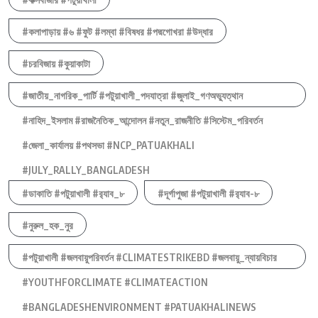
#কলাপাড়ায় #৬ #ফুট #লম্বা #বিষধর #পদ্মগোখরা #উদ্ধার
#চরবিজায় #কুয়াকাটা
#জাতীয়_নাগরিক_পার্টি #পটুয়াখালী_পদযাত্রা #জুলাই_গণঅভ্যুত্থান
#নাহিদ_ইসলাম #রাজনৈতিক_আন্দোলন #নতুন_রাজনীতি #সিস্টেম_পরিবর্তন
#জেলা_কার্যালয় #পথসভা #NCP_PATUAKHALI
#JULY_RALLY_BANGLADESH
#ডাকাতি #পটুয়াখালী #র‍্যাব_৮
#দূর্গাপুজা #পটুয়াখালী #র‍্যাব-৮
#নুরুল_হক_নুর
#পটুয়াখালী #জলবায়ুপরিবর্তন #CLIMATESTRIKEBD #জলবায়ু_ন্যায়বিচার
#YOUTHFORCLIMATE #CLIMATEACTION
#BANGLADESHENVIRONMENT #PATUAKHALINEWS