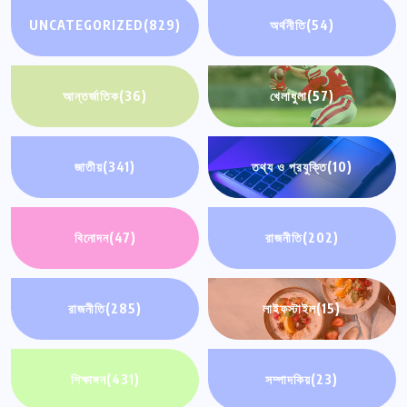
UNCATEGORIZED
(829)
অর্থনীতি
(54)
আন্তর্জাতিক
(36)
খেলাধুলা
(57)
জাতীয়
(341)
তথ্য ও প্রযুক্তি
(10)
বিনোদন
(47)
রাজনীতি
(202)
রাজনীতি
(285)
লাইফস্টাইল
(15)
শিক্ষাঙ্গন
(431)
সম্পাদকিয়
(23)