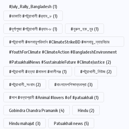
#July_Rally_Bangladesh
(1)
#ডাকাতি #পটুয়াখালী #র‍্যাব_৮
(1)
#দূর্গাপুজা #পটুয়াখালী #র‍্যাব-৮
(1)
#নুরুল_হক_নুর
(1)
#পটুয়াখালী #জলবায়ুপরিবর্তন #ClimateStrikeBD #জলবায়ু_ন্যায়বিচার
#YouthForClimate #ClimateAction #BangladeshEnvironment
#PatuakhaliNews #SustainableFuture #ClimateJustice
(2)
#পটুয়াখালী #হত্যা #মামলা #কালীগঞ্জ
(1)
#পটুয়াখালী_নিউজ
(2)
#পটুয়াখালী_সংবাদ
(2)
#বাংলাদেশশিক্ষাব্যবস্থা
(3)
#সাপ #বন্যাপ্রানী #Animal #lovers #of #patuakhali
(1)
Gobindra Chandra Pramanik
(4)
Hindu
(2)
Hindu mahajut
(3)
Patuakhali news
(5)