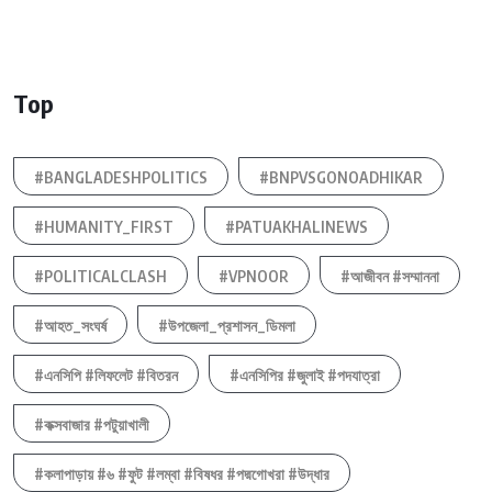
Top
#BANGLADESHPOLITICS
#BNPVSGONOADHIKAR
#HUMANITY_FIRST
#PATUAKHALINEWS
#POLITICALCLASH
#VPNOOR
#আজীবন #সম্মাননা
#আহত_সংঘর্ষ
#উপজেলা_প্রশাসন_ডিমলা
#এনসিপি #লিফলেট #বিতরন
#এনসিপির #জুলাই #পদযাত্রা
#কক্সবাজার #পটুয়াখালী
#কলাপাড়ায় #৬ #ফুট #লম্বা #বিষধর #পদ্মগোখরা #উদ্ধার