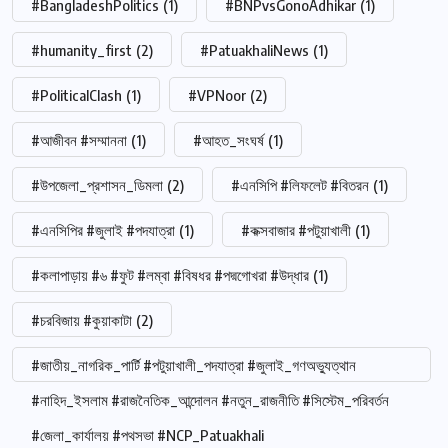
#BangladeshPolitics
(1)
#BNPvsGonoAdhikar
(1)
#humanity_first
(2)
#PatuakhaliNews
(1)
#PoliticalClash
(1)
#VPNoor
(2)
#আজীবন #সম্মাননা
(1)
#আহত_সংঘর্ষ
(1)
#উপজেলা_প্রশাসন_ডিমলা
(2)
#এনসিপি #লিফলেট #বিতরন
(1)
#এনসিপির #জুলাই #পদযাত্রা
(1)
#কক্সবাজার #পটুয়াখালী
(1)
#কলাপাড়ায় #৬ #ফুট #লম্বা #বিষধর #পদ্মগোখরা #উদ্ধার
(1)
#চরবিজায় #কুয়াকাটা
(2)
#জাতীয়_নাগরিক_পার্টি #পটুয়াখালী_পদযাত্রা #জুলাই_গণঅভ্যুত্থান
#নাহিদ_ইসলাম #রাজনৈতিক_আন্দোলন #নতুন_রাজনীতি #সিস্টেম_পরিবর্তন
#জেলা_কার্যালয় #পথসভা #NCP_Patuakhali