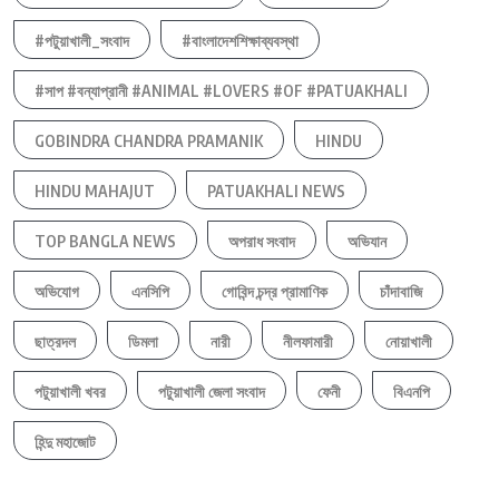
#পটুয়াখালী_সংবাদ
#বাংলাদেশশিক্ষাব্যবস্থা
#সাপ #বন্যাপ্রানী #ANIMAL #LOVERS #OF #PATUAKHALI
GOBINDRA CHANDRA PRAMANIK
HINDU
HINDU MAHAJUT
PATUAKHALI NEWS
TOP BANGLA NEWS
অপরাধ সংবাদ
অভিযান
অভিযোগ
এনসিপি
গোবিন্দ চন্দ্র প্রামাণিক
চাঁদাবাজি
ছাত্রদল
ডিমলা
নারী
নীলফামারী
নোয়াখালী
পটুয়াখালী খবর
পটুয়াখালী জেলা সংবাদ
ফেনী
বিএনপি
হিন্দু মহাজোট