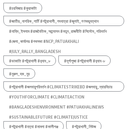
#চরবিজায় #কুয়াকাটা
#জাতীয়_নাগরিক_পার্টি #পটুয়াখালী_পদযাত্রা #জুলাই_গণঅভ্যুত্থান
#নাহিদ_ইসলাম #রাজনৈতিক_আন্দোলন #নতুন_রাজনীতি #সিস্টেম_পরিবর্তন
#জেলা_কার্যালয় #পথসভা #NCP_PATUAKHALI
#JULY_RALLY_BANGLADESH
#ডাকাতি #পটুয়াখালী #র‍্যাব_৮
#দূর্গাপুজা #পটুয়াখালী #র‍্যাব-৮
#নুরুল_হক_নুর
#পটুয়াখালী #জলবায়ুপরিবর্তন #CLIMATESTRIKEBD #জলবায়ু_ন্যায়বিচার
#YOUTHFORCLIMATE #CLIMATEACTION
#BANGLADESHENVIRONMENT #PATUAKHALINEWS
#SUSTAINABLEFUTURE #CLIMATEJUSTICE
#পটুয়াখালী #হত্যা #মামলা #কালীগঞ্জ
#পটুয়াখালী_নিউজ