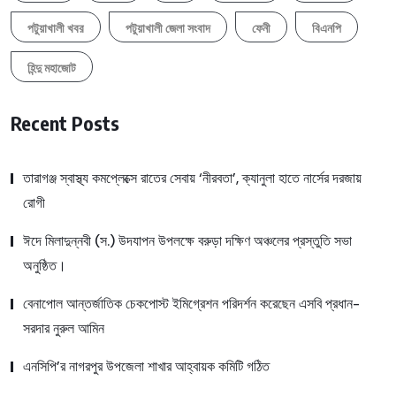
পটুয়াখালী খবর
পটুয়াখালী জেলা সংবাদ
ফেনী
বিএনপি
হিন্দু মহাজোট
Recent Posts
তারাগঞ্জ স্বাস্থ্য কমপ্লেক্সে রাতের সেবায় ‘নীরবতা’, ক্যানুলা হাতে নার্সের দরজায়
রোগী
ঈদে মিলাদুন্নবী (স.) উদযাপন উপলক্ষে বরুড়া দক্ষিণ অঞ্চলের প্রস্তুতি সভা
অনুষ্ঠিত।
বেনাপোল আন্তর্জাতিক চেকপোস্ট ইমিগ্রেশন পরিদর্শন করেছেন এসবি প্রধান-
সরদার নুরুল আমিন
এনসিপি’র নাগরপুর উপজেলা শাখার আহ্বায়ক কমিটি গঠিত