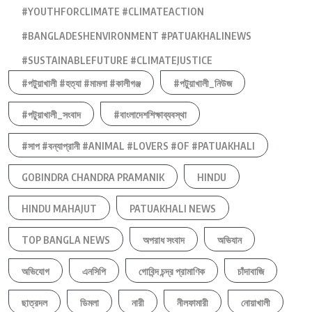
#YOUTHFORCLIMATE #CLIMATEACTION
#BANGLADESHENVIRONMENT #PATUAKHALINEWS
#SUSTAINABLEFUTURE #CLIMATEJUSTICE
#পটুয়াখালী #হত্যা #মামলা #কালীগঞ্জ
#পটুয়াখালী_নিউজ
#পটুয়াখালী_সংবাদ
#বাংলাদেশশিক্ষাব্যবস্থা
#সাপ #বন্যাপ্রানী #ANIMAL #LOVERS #OF #PATUAKHALI
GOBINDRA CHANDRA PRAMANIK
HINDU
HINDU MAHAJUT
PATUAKHALI NEWS
TOP BANGLA NEWS
অপরাধ সংবাদ
অভিযান
অভিযোগ
এনসিপি
গোবিন্দ চন্দ্র প্রামাণিক
চাঁদাবাজি
ছাত্রদল
ডিমলা
নারী
নীলফামারী
নোয়াখালী