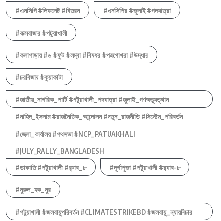
#এনসিপি #লিফলেট #বিতরন
#এনসিপির #জুলাই #পদযাত্রা
#কক্সবাজার #পটুয়াখালী
#কলাপাড়ায় #৬ #ফুট #লম্বা #বিষধর #পদ্মগোখরা #উদ্ধার
#চরবিজায় #কুয়াকাটা
#জাতীয়_নাগরিক_পার্টি #পটুয়াখালী_পদযাত্রা #জুলাই_গণঅভ্যুত্থান
#নাহিদ_ইসলাম #রাজনৈতিক_আন্দোলন #নতুন_রাজনীতি #সিস্টেম_পরিবর্তন
#জেলা_কার্যালয় #পথসভা #NCP_PATUAKHALI
#JULY_RALLY_BANGLADESH
#ডাকাতি #পটুয়াখালী #র‍্যাব_৮
#দূর্গাপুজা #পটুয়াখালী #র‍্যাব-৮
#নুরুল_হক_নুর
#পটুয়াখালী #জলবায়ুপরিবর্তন #CLIMATESTRIKEBD #জলবায়ু_ন্যায়বিচার