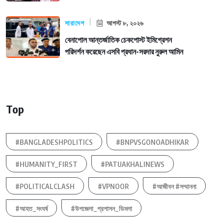
সারাদেশ
আগস্ট ৮, ২০২৬
বেনাপোল আন্তর্জাতিক চেকপোস্ট ইমিগ্রেশন
পরিদর্শন করেছেন এসবি প্রধান-সরদার নুরুল আমিন
Top
#BANGLADESHPOLITICS
#BNPVSGONOADHIKAR
#HUMANITY_FIRST
#PATUAKHALINEWS
#POLITICALCLASH
#VPNOOR
#আজীবন #সম্মাননা
#আহত_সংঘর্ষ
#উপজেলা_প্রশাসন_ডিমলা