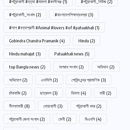
#পটুয়াখালী #হত্যা #মামলা #কালীগঞ্জ
(1)
#পটুয়াখালী_নিউজ
(2)
#পটুয়াখালী_সংবাদ
(2)
#বাংলাদেশশিক্ষাব্যবস্থা
(3)
#সাপ #বন্যাপ্রানী #Animal #lovers #of #patuakhali
(1)
Gobindra Chandra Pramanik
(4)
Hindu
(2)
Hindu mahajut
(3)
Patuakhali news
(5)
top Bangla news
(2)
অপরাধ সংবাদ
(2)
অভিযান
(2)
অভিযোগ
(2)
এনসিপি
(2)
গোবিন্দ চন্দ্র প্রামাণিক
(3)
চাঁদাবাজি
(2)
ছাত্রদল
(3)
ডিমলা
(4)
নারী
(2)
নীলফামারী
(8)
নোয়াখালী
(3)
পটুয়াখালী খবর
(2)
পটুয়াখালী জেলা সংবাদ
(2)
ফেনী
(2)
বিএনপি
(4)