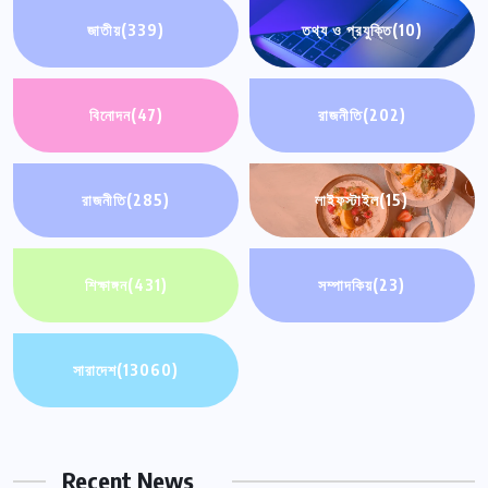
জাতীয়
(339)
তথ্য ও প্রযুক্তি
(10)
বিনোদন
(47)
রাজনীতি
(202)
রাজনীতি
(285)
লাইফস্টাইল
(15)
শিক্ষাঙ্গন
(431)
সম্পাদকিয়
(23)
সারাদেশ
(13060)
Recent News