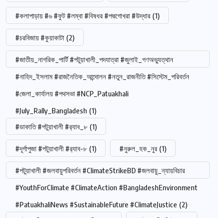
#কলাপাড়ায় #৬ #ফুট #লম্বা #বিষধর #পদ্মগোখরা #উদ্ধার
(1)
#চরবিজায় #কুয়াকাটা
(2)
#জাতীয়_নাগরিক_পার্টি #পটুয়াখালী_পদযাত্রা #জুলাই_গণঅভ্যুত্থান
#নাহিদ_ইসলাম #রাজনৈতিক_আন্দোলন #নতুন_রাজনীতি #সিস্টেম_পরিবর্তন
#জেলা_কার্যালয় #পথসভা #NCP_Patuakhali
#July_Rally_Bangladesh
(1)
#ডাকাতি #পটুয়াখালী #র‍্যাব_৮
(1)
#দূর্গাপুজা #পটুয়াখালী #র‍্যাব-৮
(1)
#নুরুল_হক_নুর
(1)
#পটুয়াখালী #জলবায়ুপরিবর্তন #ClimateStrikeBD #জলবায়ু_ন্যায়বিচার
#YouthForClimate #ClimateAction #BangladeshEnvironment
#PatuakhaliNews #SustainableFuture #ClimateJustice
(2)