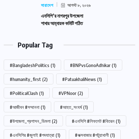
সারাদেশ
আগস্ট ৮, ২০২৬
এনসিপি’র নাগরপুর উপজেলা
শাখার আহ্বায়ক কমিটি গঠিত
Popular Tag
#BangladeshPolitics
(1)
#BNPvsGonoAdhikar
(1)
#humanity_first
(2)
#PatuakhaliNews
(1)
#PoliticalClash
(1)
#VPNoor
(2)
#আজীবন #সম্মাননা
(1)
#আহত_সংঘর্ষ
(1)
#উপজেলা_প্রশাসন_ডিমলা
(2)
#এনসিপি #লিফলেট #বিতরন
(1)
#এনসিপির #জুলাই #পদযাত্রা
(1)
#কক্সবাজার #পটুয়াখালী
(1)