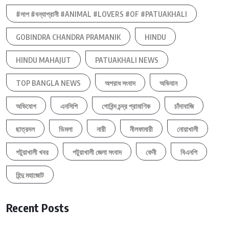
#সাপ #বন্যাপ্রানী #ANIMAL #LOVERS #OF #PATUAKHALI
GOBINDRA CHANDRA PRAMANIK
HINDU
HINDU MAHAJUT
PATUAKHALI NEWS
TOP BANGLA NEWS
অপরাধ সংবাদ
অভিযান
অভিযোগ
এনসিপি
গোবিন্দ চন্দ্র প্রামাণিক
চাঁদাবাজি
ছাত্রদল
ডিমলা
নারী
নীলফামারী
নোয়াখালী
পটুয়াখালী খবর
পটুয়াখালী জেলা সংবাদ
ফেনী
বিএনপি
হিন্দু মহাজোট
Recent Posts