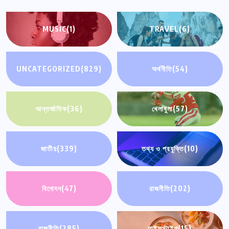
MUSIC
(1)
TRAVEL
(6)
UNCATEGORIZED
(829)
অর্থনীতি
(54)
আন্তর্জাতিক
(36)
খেলাধুলা
(57)
জাতীয়
(339)
তথ্য ও প্রযুক্তি
(10)
বিনোদন
(47)
রাজনীতি
(202)
রাজনীতি
(285)
লাইফস্টাইল
(15)