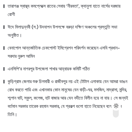
তারাগঞ্জ স্বাস্থ্য কমপ্লেক্সে রাতের সেবায় ‘নীরবতা’, ক্যানুলা হাতে নার্সের দরজায়
রোগী
ঈদে মিলাদুন্নবী (স.) উদযাপন উপলক্ষে বরুড়া দক্ষিণ অঞ্চলের প্রস্তুতি সভা
অনুষ্ঠিত।
বেনাপোল আন্তর্জাতিক চেকপোস্ট ইমিগ্রেশন পরিদর্শন করেছেন এসবি প্রধান-
সরদার নুরুল আমিন
এনসিপি’র নাগরপুর উপজেলা শাখার আহ্বায়ক কমিটি গঠিত
কুড়িগ্রাম জেলার শুরু চিলমারী ও রাজীবপুর নয় এই টোটাল এলাকায় যেন আমরা ভাঙন
রোধ করতে পারি এবং এখানকার কোন মানুষের যেন বাড়ী-ঘর, মসজিদ, মাদ্রাসা, মন্দির,
শ্মশান ঘাট, স্কুল, কলেজ, হাট বাজার আর যেন নদীতে বিলীন হয়ে না যায়। সে জন্যই
বর্তমান সরকার তারেক রহমান সরকার, যে প্রকল্প গুলো হাতে নিয়েছেন বলে জানান
তিনি।