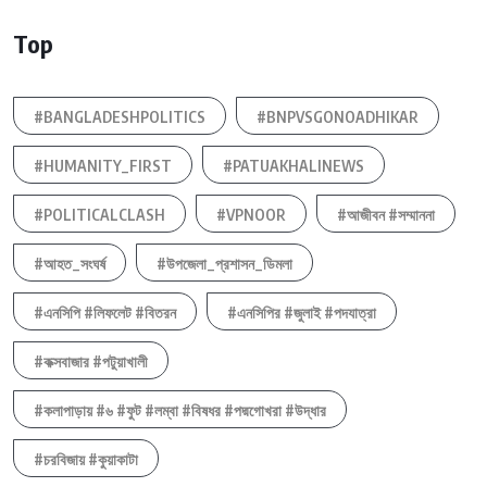
Top
#BANGLADESHPOLITICS
#BNPVSGONOADHIKAR
#HUMANITY_FIRST
#PATUAKHALINEWS
#POLITICALCLASH
#VPNOOR
#আজীবন #সম্মাননা
#আহত_সংঘর্ষ
#উপজেলা_প্রশাসন_ডিমলা
#এনসিপি #লিফলেট #বিতরন
#এনসিপির #জুলাই #পদযাত্রা
#কক্সবাজার #পটুয়াখালী
#কলাপাড়ায় #৬ #ফুট #লম্বা #বিষধর #পদ্মগোখরা #উদ্ধার
#চরবিজায় #কুয়াকাটা