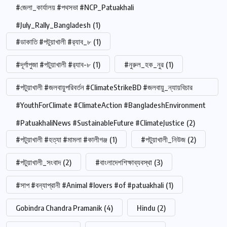
#জেলা_কার্যালয় #পথসভা #NCP_Patuakhali
#July_Rally_Bangladesh
(1)
#ডাকাতি #পটুয়াখালী #র‍্যাব_৮
(1)
#দূর্গাপুজা #পটুয়াখালী #র‍্যাব-৮
(1)
#নুরুল_হক_নুর
(1)
#পটুয়াখালী #জলবায়ুপরিবর্তন #ClimateStrikeBD #জলবায়ু_ন্যায়বিচার
#YouthForClimate #ClimateAction #BangladeshEnvironment
#PatuakhaliNews #SustainableFuture #ClimateJustice
(2)
#পটুয়াখালী #হত্যা #মামলা #কালীগঞ্জ
(1)
#পটুয়াখালী_নিউজ
(2)
#পটুয়াখালী_সংবাদ
(2)
#বাংলাদেশশিক্ষাব্যবস্থা
(3)
#সাপ #বন্যাপ্রানী #Animal #lovers #of #patuakhali
(1)
Gobindra Chandra Pramanik
(4)
Hindu
(2)