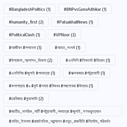
#BangladeshPolitics
(1)
#BNPvsGonoAdhikar
(1)
#humanity_first
(2)
#PatuakhaliNews
(1)
#PoliticalClash
(1)
#VPNoor
(2)
#আজীবন #সম্মাননা
(1)
#আহত_সংঘর্ষ
(1)
#উপজেলা_প্রশাসন_ডিমলা
(2)
#এনসিপি #লিফলেট #বিতরন
(1)
#এনসিপির #জুলাই #পদযাত্রা
(1)
#কক্সবাজার #পটুয়াখালী
(1)
#কলাপাড়ায় #৬ #ফুট #লম্বা #বিষধর #পদ্মগোখরা #উদ্ধার
(1)
#চরবিজায় #কুয়াকাটা
(2)
#জাতীয়_নাগরিক_পার্টি #পটুয়াখালী_পদযাত্রা #জুলাই_গণঅভ্যুত্থান
#নাহিদ_ইসলাম #রাজনৈতিক_আন্দোলন #নতুন_রাজনীতি #সিস্টেম_পরিবর্তন