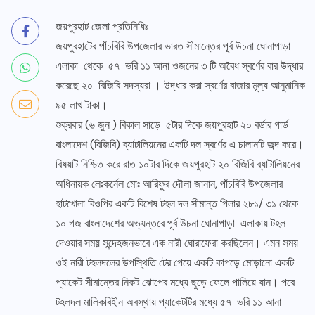
জয়পুরহাট জেলা প্রতিনিধিঃ
জয়পুরহাটের পাঁচবিবি উপজেলার ভারত সীমান্তের পূর্ব উচনা ঘোনাপাড়া
এলাকা থেকে ৫৭ ভরি ১১ আনা ওজনের ৩ টি অবৈধ স্বর্ণের বার উদ্ধার
করেছে ২০ বিজিবি সদস্যরা । উদ্ধার করা স্বর্ণের বাজার মূল্য আনুমানিক
৯৫ লাখ টাকা।
শুক্রবার (৬ জুন ) বিকাল সাড়ে ৫টার দিকে জয়পুরহাট ২০ বর্ডার গার্ড
বাংলাদেশ (বিজিবি) ব্যাটালিয়নের একটি দল স্বর্ণের এ চালানটি জব্দ করে।
বিষয়টি নিশ্চিত করে রাত ১০টার দিকে জয়পুরহাট ২০ বিজিবি ব্যাটালিয়নের
অধিনায়ক লেঃকর্নেল মোঃ আরিফুর দৌলা জানান, পাঁচবিবি উপজেলার
হাটখোলা বিওপির একটি বিশেষ টহল দল সীমান্ত পিলার ২৮১/ ৩১ থেকে
১০ গজ বাংলাদেশের অভ্যন্তরে পূর্ব উচনা ঘোনাপাড়া এলাকায় টহল
দেওয়ার সময় সন্দেহজনভাবে এক নারী ঘোরাফেরা করছিলেন। এমন সময়
ওই নারী টহলদলের উপস্থিতি টের পেয়ে একটি কাপড়ে মোড়ানো একটি
প্যাকেট সীমান্তের নিকট ঝোপের মধ্যে ছুড়ে ফেলে পালিয়ে যান। পরে
টহলদল মালিকবিহীন অবস্থায় প্যাকেটটির মধ্যে ৫৭ ভরি ১১ আনা