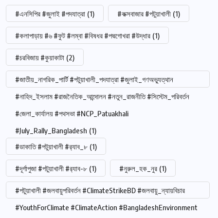
#এনসিপির #জুলাই #পদযাত্রা
(1)
#কক্সবাজার #পটুয়াখালী
(1)
#কলাপাড়ায় #৬ #ফুট #লম্বা #বিষধর #পদ্মগোখরা #উদ্ধার
(1)
#চরবিজায় #কুয়াকাটা
(2)
#জাতীয়_নাগরিক_পার্টি #পটুয়াখালী_পদযাত্রা #জুলাই_গণঅভ্যুত্থান
#নাহিদ_ইসলাম #রাজনৈতিক_আন্দোলন #নতুন_রাজনীতি #সিস্টেম_পরিবর্তন
#জেলা_কার্যালয় #পথসভা #NCP_Patuakhali
#July_Rally_Bangladesh
(1)
#ডাকাতি #পটুয়াখালী #র‍্যাব_৮
(1)
#দূর্গাপুজা #পটুয়াখালী #র‍্যাব-৮
(1)
#নুরুল_হক_নুর
(1)
#পটুয়াখালী #জলবায়ুপরিবর্তন #ClimateStrikeBD #জলবায়ু_ন্যায়বিচার
#YouthForClimate #ClimateAction #BangladeshEnvironment