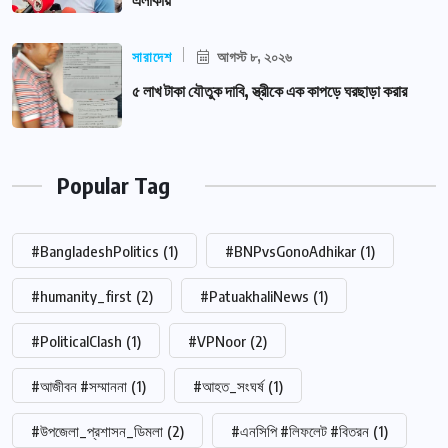
এলাকায়
সারাদেশ
আগস্ট ৮, ২০২৬
৫ লাখ টাকা যৌতুক দাবি, স্ত্রীকে এক কাপড়ে ঘরছাড়া করার
Popular Tag
#BangladeshPolitics
(1)
#BNPvsGonoAdhikar
(1)
#humanity_first
(2)
#PatuakhaliNews
(1)
#PoliticalClash
(1)
#VPNoor
(2)
#আজীবন #সম্মাননা
(1)
#আহত_সংঘর্ষ
(1)
#উপজেলা_প্রশাসন_ডিমলা
(2)
#এনসিপি #লিফলেট #বিতরন
(1)