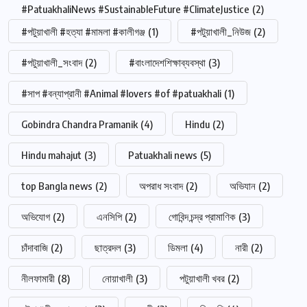
#PatuakhaliNews #SustainableFuture #ClimateJustice
(2)
#পটুয়াখালী #হত্যা #মামলা #কালীগঞ্জ
(1)
#পটুয়াখালী_নিউজ
(2)
#পটুয়াখালী_সংবাদ
(2)
#বাংলাদেশশিক্ষাব্যবস্থা
(3)
#সাপ #বন্যাপ্রানী #Animal #lovers #of #patuakhali
(1)
Gobindra Chandra Pramanik
(4)
Hindu
(2)
Hindu mahajut
(3)
Patuakhali news
(5)
top Bangla news
(2)
অপরাধ সংবাদ
(2)
অভিযান
(2)
অভিযোগ
(2)
এনসিপি
(2)
গোবিন্দ চন্দ্র প্রামাণিক
(3)
চাঁদাবাজি
(2)
ছাত্রদল
(3)
ডিমলা
(4)
নারী
(2)
নীলফামারী
(8)
নোয়াখালী
(3)
পটুয়াখালী খবর
(2)