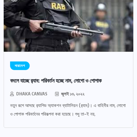
সারাদেশ
বদলে যাচ্ছে র‌্যাব: পরিবর্তন হচ্ছে নাম, লোগো ও পোশাক
DHAKA CANVAS
জুলাই ১৩, ২০২২
নতুন রূপে আসছে র‌্যাপিড অ্যাকশন ব্যাটালিয়ন (র‌্যাব)। এ বাহিনীর নাম, লোগো
ও পোশাক পরিবর্তনের পরিকল্পনা করা হয়েছে। শুধু তা-ই নয়,