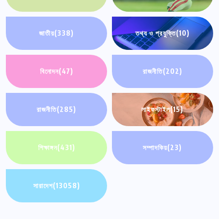
জাতীয়
(338)
তথ্য ও প্রযুক্তি
(10)
বিনোদন
(47)
রাজনীতি
(202)
রাজনীতি
(285)
লাইফস্টাইল
(15)
শিক্ষাঙ্গন
(431)
সম্পাদকিয়
(23)
সারাদেশ
(13058)