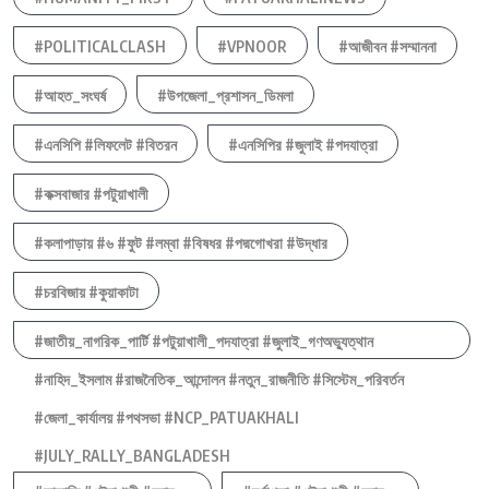
#POLITICALCLASH
#VPNOOR
#আজীবন #সম্মাননা
#আহত_সংঘর্ষ
#উপজেলা_প্রশাসন_ডিমলা
#এনসিপি #লিফলেট #বিতরন
#এনসিপির #জুলাই #পদযাত্রা
#কক্সবাজার #পটুয়াখালী
#কলাপাড়ায় #৬ #ফুট #লম্বা #বিষধর #পদ্মগোখরা #উদ্ধার
#চরবিজায় #কুয়াকাটা
#জাতীয়_নাগরিক_পার্টি #পটুয়াখালী_পদযাত্রা #জুলাই_গণঅভ্যুত্থান
#নাহিদ_ইসলাম #রাজনৈতিক_আন্দোলন #নতুন_রাজনীতি #সিস্টেম_পরিবর্তন
#জেলা_কার্যালয় #পথসভা #NCP_PATUAKHALI
#JULY_RALLY_BANGLADESH