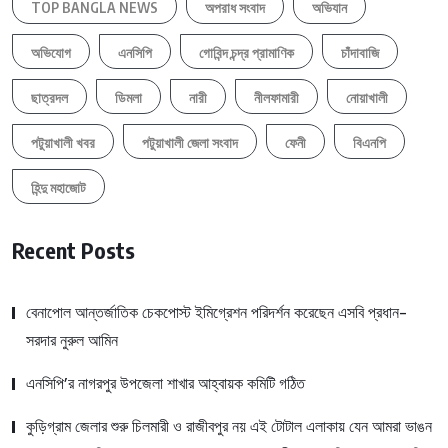
TOP BANGLA NEWS
অপরাধ সংবাদ
অভিযান
অভিযোগ
এনসিপি
গোবিন্দ চন্দ্র প্রামাণিক
চাঁদাবাজি
ছাত্রদল
ডিমলা
নারী
নীলফামারী
নোয়াখালী
পটুয়াখালী খবর
পটুয়াখালী জেলা সংবাদ
ফেনী
বিএনপি
হিন্দু মহাজোট
Recent Posts
বেনাপোল আন্তর্জাতিক চেকপোস্ট ইমিগ্রেশন পরিদর্শন করেছেন এসবি প্রধান-
সরদার নুরুল আমিন
এনসিপি’র নাগরপুর উপজেলা শাখার আহ্বায়ক কমিটি গঠিত
কুড়িগ্রাম জেলার শুরু চিলমারী ও রাজীবপুর নয় এই টোটাল এলাকায় যেন আমরা ভাঙন