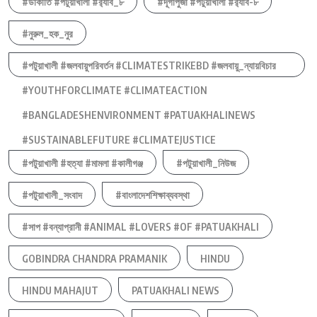
#ডাকাতি #পটুয়াখালী #র‍্যাব_৮
#দূর্গাপুজা #পটুয়াখালী #র‍্যাব-৮
#নুরুল_হক_নুর
#পটুয়াখালী #জলবায়ুপরিবর্তন #CLIMATESTRIKEBD #জলবায়ু_ন্যায়বিচার
#YOUTHFORCLIMATE #CLIMATEACTION
#BANGLADESHENVIRONMENT #PATUAKHALINEWS
#SUSTAINABLEFUTURE #CLIMATEJUSTICE
#পটুয়াখালী #হত্যা #মামলা #কালীগঞ্জ
#পটুয়াখালী_নিউজ
#পটুয়াখালী_সংবাদ
#বাংলাদেশশিক্ষাব্যবস্থা
#সাপ #বন্যাপ্রানী #ANIMAL #LOVERS #OF #PATUAKHALI
GOBINDRA CHANDRA PRAMANIK
HINDU
HINDU MAHAJUT
PATUAKHALI NEWS