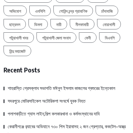
অভিযোগ
এনসিপি
গোবিন্দ চন্দ্র প্রামাণিক
চাঁদাবাজি
ছাত্রদল
ডিমলা
নারী
নীলফামারী
নোয়াখালী
পটুয়াখালী খবর
পটুয়াখালী জেলা সংবাদ
ফেনী
বিএনপি
হিন্দু মহাজোট
Recent Posts
শাহরাস্তি প্রেসক্লাব সভাপতি মঈনুল ইসলাম কাজলের শ্বশুরের ইন্তেকাল
সদরপুরে মোটরসাইকেল অটোরিকশা সংঘর্ষে যুবক নিহত
পলাশবাড়ীতে গ্যাস লাইন,শিল্প কলকারখানা ও কর্মসংস্থানের দাবি
কেরানীগঞ্জে র‍্যাবের অভিযানে ৭৩০ পিস ইয়াবাসহ ২ জন গ্রেপ্তার, ককটেল-অস্ত্র