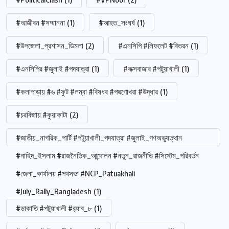
#আজীবন #সম্মাননা
(1)
#আহত_সংঘর্ষ
(1)
#উপজেলা_প্রশাসন_ডিমলা
(2)
#এনসিপি #লিফলেট #বিতরন
(1)
#এনসিপির #জুলাই #পদযাত্রা
(1)
#কক্সবাজার #পটুয়াখালী
(1)
#কলাপাড়ায় #৬ #ফুট #লম্বা #বিষধর #পদ্মগোখরা #উদ্ধার
(1)
#চরবিজায় #কুয়াকাটা
(2)
#জাতীয়_নাগরিক_পার্টি #পটুয়াখালী_পদযাত্রা #জুলাই_গণঅভ্যুত্থান
#নাহিদ_ইসলাম #রাজনৈতিক_আন্দোলন #নতুন_রাজনীতি #সিস্টেম_পরিবর্তন
#জেলা_কার্যালয় #পথসভা #NCP_Patuakhali
#July_Rally_Bangladesh
(1)
#ডাকাতি #পটুয়াখালী #র‍্যাব_৮
(1)