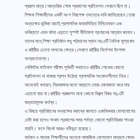
প্রয়াস মাত্র।আন্তরিক শোক প্রকাশের প্রতিফলন সেখানে ছিল না।
শিক্ষক শিক্ষার্থীদের একটি অংশ নিরপেক্ষ তদন্তের দাবি জানিয়েছেন।তারা
অধ্যক্ষের ভূমিকা যাচাই,প্রশাসনিক জবাবদিহিতা নিশ্চিতকরণ এবং
ভবিষ্যতে এমন ঘটনা এড়াতে সুস্পষ্ট নীতিমালা প্রণয়নের আহ্বান জানান।
তাদের মতে,শিক্ষা প্রতিষ্ঠান শুধু পাঠদানের স্থান নয়,এটি নৈতিক মূল্যবোধ
ও রাষ্ট্রীয় চেতনা লালনের ক্ষেত্র।সেখানে রাষ্ট্রীয় নির্দেশনা উপেক্ষা
অগ্রহণযোগ্য।
সেমিস্টার ফাইনাল পরীক্ষা পূর্ববর্তী সভাতেও রাষ্ট্রীয় শোকের কোনো
প্রতিফলন না থাকায় প্রশ্ন উঠেছে প্রশাসনিক সংবেদনশীলতা নিয়ে।
অনেকেই বলছেন, নিয়মরক্ষার মতো আড়ালে দোয়া মোনাজাত করে দায়
এড়ানো যায় না।রাষ্ট্রীয় প্রজ্ঞাপন মানা কোনো বিকল্প বিষয় নয়,এটি
বাধ্যতামূলক কর্তব্য।
এ বিষয়ে প্রতিষ্ঠানের অধ্যক্ষের বক্তব্য জানতে একাধিকবার যোগাযোগের
চেষ্টা করা হলেও সংবাদ প্রকাশের সময় পর্যন্ত কোনো প্রতিক্রিয়া পাওয়া
যায়নি। ফলে বিতর্ক আরও ঘনীভূত হয়েছে।
বর্তমান ও সাবেক শিক্ষার্থীদের অনেকে সামাজিক যোগাযোগ মাধ্যমে ক্ষোভ