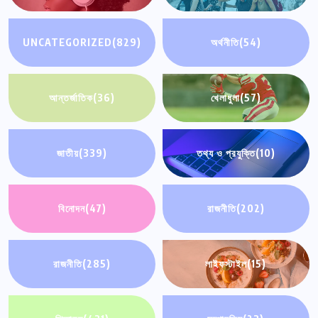
UNCATEGORIZED
(829)
অর্থনীতি
(54)
আন্তর্জাতিক
(36)
খেলাধুলা
(57)
জাতীয়
(339)
তথ্য ও প্রযুক্তি
(10)
বিনোদন
(47)
রাজনীতি
(202)
রাজনীতি
(285)
লাইফস্টাইল
(15)