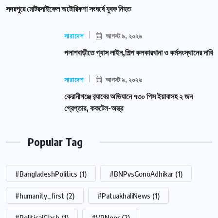
সদরপুরে মোটরসাইকেল অটোরিকশা সংঘর্ষে যুবক নিহত
সারাদেশ
আগস্ট ৯, ২০২৬
পলাশবাড়ীতে গ্যাস লাইন,শিল্প কলকারখানা ও কর্মসংস্থানের দাবি
সারাদেশ
আগস্ট ৯, ২০২৬
কেরানীগঞ্জে র‍্যাবের অভিযানে ৭৩০ পিস ইয়াবাসহ ২ জন
গ্রেপ্তার, ককটেল-অস্ত্র
Popular Tag
#BangladeshPolitics
(1)
#BNPvsGonoAdhikar
(1)
#humanity_first
(2)
#PatuakhaliNews
(1)
#PoliticalClash
(1)
#VPNoor
(2)