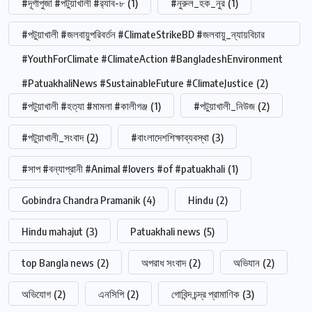
#দূর্গাপুজা #পটুয়াখালী #র‍্যাব-৮
(1)
#নুরুল_হক_নুর
(1)
#পটুয়াখালী #জলবায়ুপরিবর্তন #ClimateStrikeBD #জলবায়ু_ন্যায়বিচার
#YouthForClimate #ClimateAction #BangladeshEnvironment
#PatuakhaliNews #SustainableFuture #ClimateJustice
(2)
#পটুয়াখালী #হত্যা #মামলা #কালীগঞ্জ
(1)
#পটুয়াখালী_নিউজ
(2)
#পটুয়াখালী_সংবাদ
(2)
#বাংলাদেশশিক্ষাব্যবস্থা
(3)
#সাপ #বন্যাপ্রানী #Animal #lovers #of #patuakhali
(1)
Gobindra Chandra Pramanik
(4)
Hindu
(2)
Hindu mahajut
(3)
Patuakhali news
(5)
top Bangla news
(2)
অপরাধ সংবাদ
(2)
অভিযান
(2)
অভিযোগ
(2)
এনসিপি
(2)
গোবিন্দ চন্দ্র প্রামাণিক
(3)