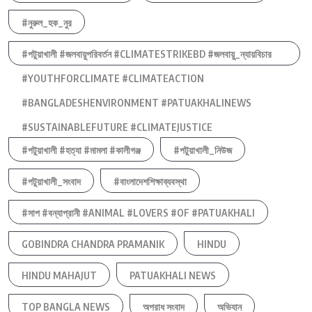
#নুরুল_হক_নুর
#পটুয়াখালী #জলবায়ুপরিবর্তন #CLIMATESTRIKEBD #জলবায়ু_ন্যায়বিচার
#YOUTHFORCLIMATE #CLIMATEACTION
#BANGLADESHENVIRONMENT #PATUAKHALINEWS
#SUSTAINABLEFUTURE #CLIMATEJUSTICE
#পটুয়াখালী #হত্যা #মামলা #কালীগঞ্জ
#পটুয়াখালী_নিউজ
#পটুয়াখালী_সংবাদ
#বাংলাদেশশিক্ষাব্যবস্থা
#সাপ #বন্যাপ্রানী #ANIMAL #LOVERS #OF #PATUAKHALI
GOBINDRA CHANDRA PRAMANIK
HINDU
HINDU MAHAJUT
PATUAKHALI NEWS
TOP BANGLA NEWS
অপরাধ সংবাদ
অভিযান