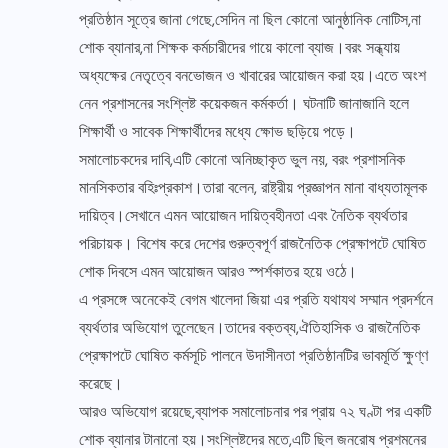
প্রতিষ্ঠান সূত্রে জানা গেছে,সেদিন না ছিল কোনো আনুষ্ঠানিক নোটিস,না
শোক ব্যানার,না শিক্ষক কর্মচারীদের গায়ে কালো ব্যাজ।বরং সন্ধ্যায়
অধ্যক্ষের নেতৃত্বে বনভোজন ও খাবারের আয়োজন করা হয়।এতে অংশ
নেন প্রশাসনের সংশ্লিষ্ট কয়েকজন কর্মকর্তা। ঘটনাটি জানাজানি হলে
শিক্ষার্থী ও সাবেক শিক্ষার্থীদের মধ্যে ক্ষোভ ছড়িয়ে পড়ে।
সমালোচকদের দাবি,এটি কোনো অনিচ্ছাকৃত ভুল নয়, বরং প্রশাসনিক
মানসিকতার বহিঃপ্রকাশ।তারা বলেন, রাষ্ট্রীয় প্রজ্ঞাপন মানা বাধ্যতামূলক
দায়িত্ব।সেখানে এমন আয়োজন দায়িত্বহীনতা এবং নৈতিক ব্যর্থতার
পরিচায়ক। বিশেষ করে দেশের গুরুত্বপূর্ণ রাজনৈতিক প্রেক্ষাপটে ঘোষিত
শোক দিবসে এমন আয়োজন আরও স্পর্শকাতর হয়ে ওঠে।
এ প্রসঙ্গে অনেকেই বেগম খালেদা জিয়া এর প্রতি যথাযথ সম্মান প্রদর্শনে
ব্যর্থতার অভিযোগ তুলেছেন।তাদের বক্তব্য,ঐতিহাসিক ও রাজনৈতিক
প্রেক্ষাপটে ঘোষিত কর্মসূচি পালনে উদাসীনতা প্রতিষ্ঠানটির ভাবমূর্তি ক্ষুণ্ণ
করেছে।
আরও অভিযোগ রয়েছে,ব্যাপক সমালোচনার পর প্রায় ৭২ ঘণ্টা পর একটি
শোক ব্যানার টানানো হয়।সংশ্লিষ্টদের মতে,এটি ছিল জনরোষ প্রশমনের