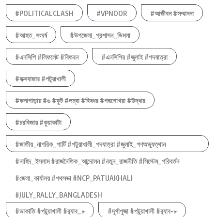
#POLITICALCLASH
#VPNOOR
#আজীবন #সম্মাননা
#আহত_সংঘর্ষ
#উপজেলা_প্রশাসন_ডিমলা
#এনসিপি #লিফলেট #বিতরন
#এনসিপির #জুলাই #পদযাত্রা
#কক্সবাজার #পটুয়াখালী
#কলাপাড়ায় #৬ #ফুট #লম্বা #বিষধর #পদ্মগোখরা #উদ্ধার
#চরবিজায় #কুয়াকাটা
#জাতীয়_নাগরিক_পার্টি #পটুয়াখালী_পদযাত্রা #জুলাই_গণঅভ্যুত্থান
#নাহিদ_ইসলাম #রাজনৈতিক_আন্দোলন #নতুন_রাজনীতি #সিস্টেম_পরিবর্তন
#জেলা_কার্যালয় #পথসভা #NCP_PATUAKHALI
#JULY_RALLY_BANGLADESH
#ডাকাতি #পটুয়াখালী #র‍্যাব_৮
#দূর্গাপুজা #পটুয়াখালী #র‍্যাব-৮