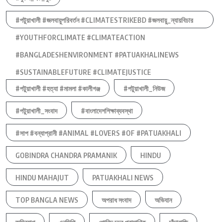
#পটুয়াখালী #জলবায়ুপরিবর্তন #CLIMATESTRIKEBD #জলবায়ু_ন্যায়বিচার
#YOUTHFORCLIMATE #CLIMATEACTION
#BANGLADESHENVIRONMENT #PATUAKHALINEWS
#SUSTAINABLEFUTURE #CLIMATEJUSTICE
#পটুয়াখালী #হত্যা #মামলা #কালীগঞ্জ
#পটুয়াখালী_নিউজ
#পটুয়াখালী_সংবাদ
#বাংলাদেশশিক্ষাব্যবস্থা
#সাপ #বন্যাপ্রানী #ANIMAL #LOVERS #OF #PATUAKHALI
GOBINDRA CHANDRA PRAMANIK
HINDU
HINDU MAHAJUT
PATUAKHALI NEWS
TOP BANGLA NEWS
অপরাধ সংবাদ
অভিযান