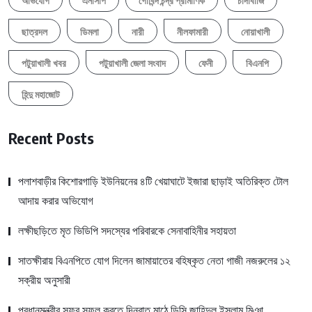
অভিযোগ
এনসিপি
গোবিন্দ চন্দ্র প্রামাণিক
চাঁদাবাজি
ছাত্রদল
ডিমলা
নারী
নীলফামারী
নোয়াখালী
পটুয়াখালী খবর
পটুয়াখালী জেলা সংবাদ
ফেনী
বিএনপি
হিন্দু মহাজোট
Recent Posts
পলাশবাড়ীর কিশোরগাড়ি ইউনিয়নের ৪টি খেয়াঘাটে ইজারা ছাড়াই অতিরিক্ত টোল
আদায় করার অভিযোগ
লক্ষীছড়িতে মৃত ভিডিপি সদস্যের পরিবারকে সেনাবাহিনীর সহায়তা
সাতক্ষীরায় বিএনপিতে যোগ দিলেন জামায়াতের বহিষ্কৃত নেতা গাজী নজরুলের ১২
সক্রীয় অনুসারী
প্রধানমন্ত্রীর সফর সফল করতে দিনরাত মাঠে ডিসি জাহিদুল ইসলাম মিঞা