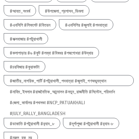
#আহত_সংঘর্ষ
#উপজেলা_প্রশাসন_ডিমলা
#এনসিপি #লিফলেট #বিতরন
#এনসিপির #জুলাই #পদযাত্রা
#কক্সবাজার #পটুয়াখালী
#কলাপাড়ায় #৬ #ফুট #লম্বা #বিষধর #পদ্মগোখরা #উদ্ধার
#চরবিজায় #কুয়াকাটা
#জাতীয়_নাগরিক_পার্টি #পটুয়াখালী_পদযাত্রা #জুলাই_গণঅভ্যুত্থান
#নাহিদ_ইসলাম #রাজনৈতিক_আন্দোলন #নতুন_রাজনীতি #সিস্টেম_পরিবর্তন
#জেলা_কার্যালয় #পথসভা #NCP_PATUAKHALI
#JULY_RALLY_BANGLADESH
#ডাকাতি #পটুয়াখালী #র‍্যাব_৮
#দূর্গাপুজা #পটুয়াখালী #র‍্যাব-৮
#নুরুল_হক_নুর