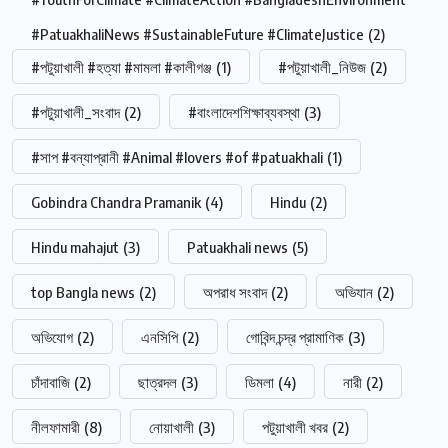
#PatuakhaliNews #SustainableFuture #ClimateJustice
(2)
#পটুয়াখালী #হত্যা #মামলা #কালীগঞ্জ
(1)
#পটুয়াখালী_নিউজ
(2)
#পটুয়াখালী_সংবাদ
(2)
#বাংলাদেশশিক্ষাব্যবস্থা
(3)
#সাপ #বন্যাপ্রানী #Animal #lovers #of #patuakhali
(1)
Gobindra Chandra Pramanik
(4)
Hindu
(2)
Hindu mahajut
(3)
Patuakhali news
(5)
top Bangla news
(2)
অপরাধ সংবাদ
(2)
অভিযান
(2)
অভিযোগ
(2)
এনসিপি
(2)
গোবিন্দ চন্দ্র প্রামাণিক
(3)
চাঁদাবাজি
(2)
ছাত্রদল
(3)
ডিমলা
(4)
নারী
(2)
নীলফামারী
(8)
নোয়াখালী
(3)
পটুয়াখালী খবর
(2)