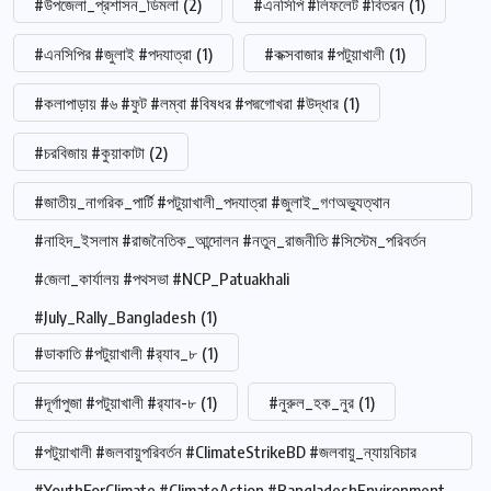
#উপজেলা_প্রশাসন_ডিমলা
(2)
#এনসিপি #লিফলেট #বিতরন
(1)
#এনসিপির #জুলাই #পদযাত্রা
(1)
#কক্সবাজার #পটুয়াখালী
(1)
#কলাপাড়ায় #৬ #ফুট #লম্বা #বিষধর #পদ্মগোখরা #উদ্ধার
(1)
#চরবিজায় #কুয়াকাটা
(2)
#জাতীয়_নাগরিক_পার্টি #পটুয়াখালী_পদযাত্রা #জুলাই_গণঅভ্যুত্থান
#নাহিদ_ইসলাম #রাজনৈতিক_আন্দোলন #নতুন_রাজনীতি #সিস্টেম_পরিবর্তন
#জেলা_কার্যালয় #পথসভা #NCP_Patuakhali
#July_Rally_Bangladesh
(1)
#ডাকাতি #পটুয়াখালী #র‍্যাব_৮
(1)
#দূর্গাপুজা #পটুয়াখালী #র‍্যাব-৮
(1)
#নুরুল_হক_নুর
(1)
#পটুয়াখালী #জলবায়ুপরিবর্তন #ClimateStrikeBD #জলবায়ু_ন্যায়বিচার
#YouthForClimate #ClimateAction #BangladeshEnvironment