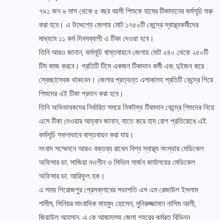
৭৯১ জন ৬ মাস থেকে ৫ বছর বয়সী শিশুকে হামের টিকাদানের কর্মসূচি শুরু
করা হবে। এ উদ্দেশ্যে জেলায় মোট ১৭৫০টি কেন্দ্রে স্বাস্থ্যকর্মীদের
মাধ্যমে ১১ কর্ম দিবসব্যাপী এ টিকা দেওয়া হবে।
তিনি আরও জানান, কর্মসূচি বাস্তবায়নে জেলায় মোট ২৪০ থেকে ২৫০টি
টিম কাজ করবে। প্রতিটি টিমে একজন টিকাদান কর্মী এবং দুইজন করে
স্বেচ্ছাসেবক থাকবেন। জেলার প্রত্যন্ত এলাকাসহ প্রতিটি কেন্দ্রে গিয়ে
শিশুদের এই টিকা প্রদান করা হবে।
তিনি অভিভাবকদের নির্ধারিত সময়ে নিকটস্থ টিকাদান কেন্দ্রে শিশুদের নিয়ে
এসে টিকা দেওয়ার আহ্বান জানান, যাতে করে হাম রোগ প্রতিরোধে এই
কর্মসূচি সফলভাবে বাস্তবায়ন করা যায়।
সংবাদ সম্মেলনে আরও বক্তব্য রাখেন বিশ্ব স্বাস্থ্য সংস্থার মেডিকেল
অফিসার ডা. সাজিয়া নওশীন ও সিভিল সার্জন কার্যালয়ের মেডিকেল
অফিসার ডা. আরিফুল হক।
এ সময় পিরোজপুর প্রেসক্লাবের সভাপতি এস এম রেজাউল ইসলাম
শামীম, সিনিয়র সাংবাদিক মাহমুদ হোসেন, মুনিরুজ্জামান নাসিম আলী,
জিয়াউল আহসান, এ কে আজাদসহ জেলা শহরের কর্মরত বিভিন্ন