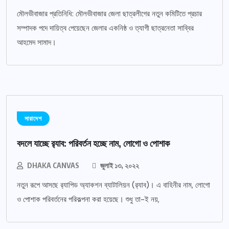
মৌলভীবাজার প্রতিনিধি: মৌলভীবাজার জেলা ছাত্রলীগের নতুন কমিটিতে প্রচার
সম্পাদক পদে দায়িত্ব পেয়েছেন জেলার একনিষ্ঠ ও ত্যাগী ছাত্রনেতা সাব্বির
আহমেদ সামাদ।
সারাদেশ
বদলে যাচ্ছে র‌্যাব: পরিবর্তন হচ্ছে নাম, লোগো ও পোশাক
DHAKA CANVAS
জুলাই ১৩, ২০২২
নতুন রূপে আসছে র‌্যাপিড অ্যাকশন ব্যাটালিয়ন (র‌্যাব)। এ বাহিনীর নাম, লোগো
ও পোশাক পরিবর্তনের পরিকল্পনা করা হয়েছে। শুধু তা-ই নয়,