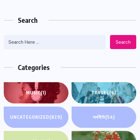
Search
Search
Categories
MUSIC
(1)
TRAVEL
(6)
UNCATEGORIZED
(829)
অর্থনীতি
(54)