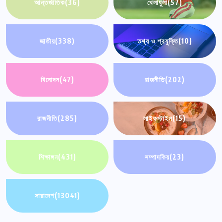
আন্তর্জাতিক
(36)
খেলাধুলা
(57)
জাতীয়
(338)
তথ্য ও প্রযুক্তি
(10)
বিনোদন
(47)
রাজনীতি
(202)
রাজনীতি
(285)
লাইফস্টাইল
(15)
শিক্ষাঙ্গন
(431)
সম্পাদকিয়
(23)
সারাদেশ
(13041)