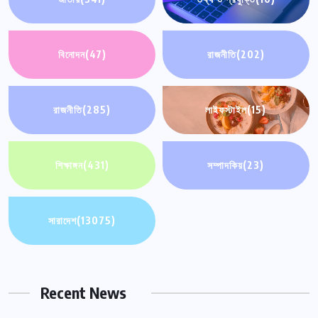
বিনোদন
(47)
রাজনীতি
(202)
রাজনীতি
(285)
লাইফস্টাইল
(15)
শিক্ষাঙ্গন
(431)
সম্পাদকিয়
(23)
সারাদেশ
(13075)
Recent News