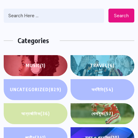
Search
Categories
MUSIC
(1)
TRAVEL
(6)
UNCATEGORIZED
(829)
অর্থনীতি
(54)
আন্তর্জাতিক
(36)
খেলাধুলা
(57)
জাতীয়
(341)
তথ্য ও প্রযুক্তি
(10)