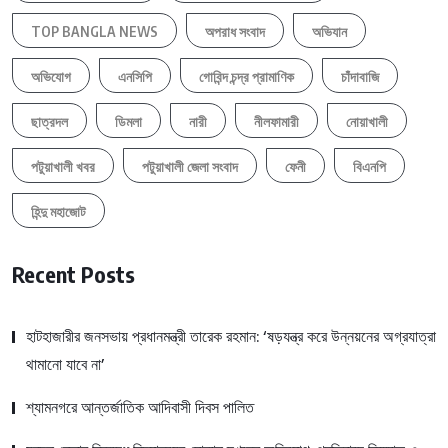
TOP BANGLA NEWS
অপরাধ সংবাদ
অভিযান
অভিযোগ
এনসিপি
গোবিন্দ চন্দ্র প্রামাণিক
চাঁদাবাজি
ছাত্রদল
ডিমলা
নারী
নীলফামারী
নোয়াখালী
পটুয়াখালী খবর
পটুয়াখালী জেলা সংবাদ
ফেনী
বিএনপি
হিন্দু মহাজোট
Recent Posts
হাটহাজারীর জনসভায় প্রধানমন্ত্রী তারেক রহমান: ‘ষড়যন্ত্র করে উন্নয়নের অগ্রযাত্রা
থামানো যাবে না’
শ্যামনগরে আন্তর্জাতিক আদিবাসী দিবস পালিত