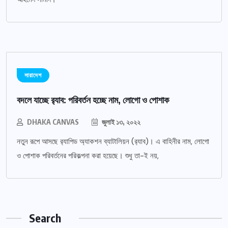
সারাদেশ
বদলে যাচ্ছে র‌্যাব: পরিবর্তন হচ্ছে নাম, লোগো ও পোশাক
DHAKA CANVAS
জুলাই ১৩, ২০২২
নতুন রূপে আসছে র‌্যাপিড অ্যাকশন ব্যাটালিয়ন (র‌্যাব)। এ বাহিনীর নাম, লোগো
ও পোশাক পরিবর্তনের পরিকল্পনা করা হয়েছে। শুধু তা-ই নয়,
Search