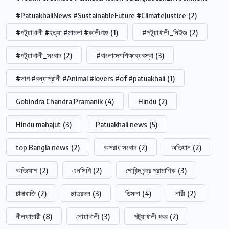
#PatuakhaliNews #SustainableFuture #ClimateJustice
(2)
#পটুয়াখালী #হত্যা #মামলা #কালীগঞ্জ
(1)
#পটুয়াখালী_নিউজ
(2)
#পটুয়াখালী_সংবাদ
(2)
#বাংলাদেশশিক্ষাব্যবস্থা
(3)
#সাপ #বন্যাপ্রানী #Animal #lovers #of #patuakhali
(1)
Gobindra Chandra Pramanik
(4)
Hindu
(2)
Hindu mahajut
(3)
Patuakhali news
(5)
top Bangla news
(2)
অপরাধ সংবাদ
(2)
অভিযান
(2)
অভিযোগ
(2)
এনসিপি
(2)
গোবিন্দ চন্দ্র প্রামাণিক
(3)
চাঁদাবাজি
(2)
ছাত্রদল
(3)
ডিমলা
(4)
নারী
(2)
নীলফামারী
(8)
নোয়াখালী
(3)
পটুয়াখালী খবর
(2)