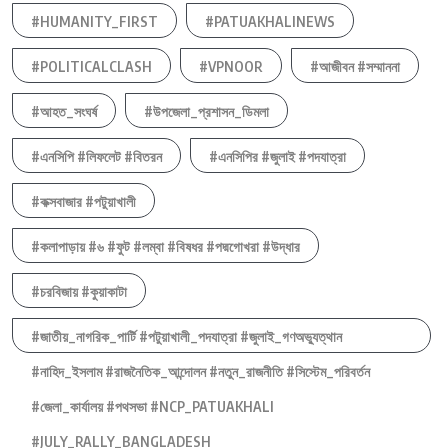
#HUMANITY_FIRST
#PATUAKHALINEWS
#POLITICALCLASH
#VPNOOR
#আজীবন #সম্মাননা
#আহত_সংঘর্ষ
#উপজেলা_প্রশাসন_ডিমলা
#এনসিপি #লিফলেট #বিতরন
#এনসিপির #জুলাই #পদযাত্রা
#কক্সবাজার #পটুয়াখালী
#কলাপাড়ায় #৬ #ফুট #লম্বা #বিষধর #পদ্মগোখরা #উদ্ধার
#চরবিজায় #কুয়াকাটা
#জাতীয়_নাগরিক_পার্টি #পটুয়াখালী_পদযাত্রা #জুলাই_গণঅভ্যুত্থান
#নাহিদ_ইসলাম #রাজনৈতিক_আন্দোলন #নতুন_রাজনীতি #সিস্টেম_পরিবর্তন
#জেলা_কার্যালয় #পথসভা #NCP_PATUAKHALI
#JULY_RALLY_BANGLADESH