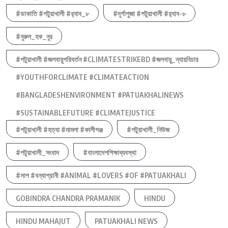
#ডাকাতি #পটুয়াখালী #র‍্যাব_৮
#দূর্গাপুজা #পটুয়াখালী #র‍্যাব-৮
#নুরুল_হক_নুর
#পটুয়াখালী #জলবায়ুপরিবর্তন #CLIMATESTRIKEBD #জলবায়ু_ন্যায়বিচার
#YOUTHFORCLIMATE #CLIMATEACTION
#BANGLADESHENVIRONMENT #PATUAKHALINEWS
#SUSTAINABLEFUTURE #CLIMATEJUSTICE
#পটুয়াখালী #হত্যা #মামলা #কালীগঞ্জ
#পটুয়াখালী_নিউজ
#পটুয়াখালী_সংবাদ
#বাংলাদেশশিক্ষাব্যবস্থা
#সাপ #বন্যাপ্রানী #ANIMAL #LOVERS #OF #PATUAKHALI
GOBINDRA CHANDRA PRAMANIK
HINDU
HINDU MAHAJUT
PATUAKHALI NEWS