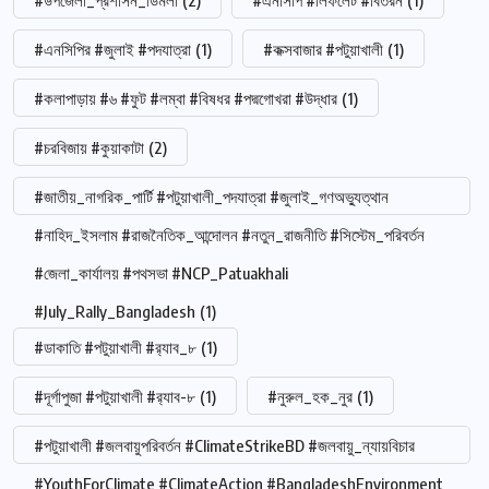
#উপজেলা_প্রশাসন_ডিমলা
(2)
#এনসিপি #লিফলেট #বিতরন
(1)
#এনসিপির #জুলাই #পদযাত্রা
(1)
#কক্সবাজার #পটুয়াখালী
(1)
#কলাপাড়ায় #৬ #ফুট #লম্বা #বিষধর #পদ্মগোখরা #উদ্ধার
(1)
#চরবিজায় #কুয়াকাটা
(2)
#জাতীয়_নাগরিক_পার্টি #পটুয়াখালী_পদযাত্রা #জুলাই_গণঅভ্যুত্থান
#নাহিদ_ইসলাম #রাজনৈতিক_আন্দোলন #নতুন_রাজনীতি #সিস্টেম_পরিবর্তন
#জেলা_কার্যালয় #পথসভা #NCP_Patuakhali
#July_Rally_Bangladesh
(1)
#ডাকাতি #পটুয়াখালী #র‍্যাব_৮
(1)
#দূর্গাপুজা #পটুয়াখালী #র‍্যাব-৮
(1)
#নুরুল_হক_নুর
(1)
#পটুয়াখালী #জলবায়ুপরিবর্তন #ClimateStrikeBD #জলবায়ু_ন্যায়বিচার
#YouthForClimate #ClimateAction #BangladeshEnvironment