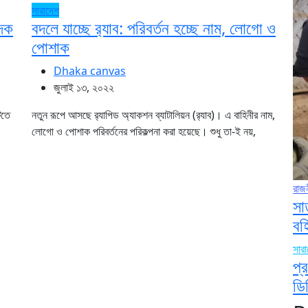
সারাদেশ
াদক
বদলে যাচ্ছে র‌্যাব: পরিবর্তন হচ্ছে নাম, লোগো ও
পোশাক
Dhaka canvas
জুলাই ১৩, ২০২২
িতে
নতুন রূপে আসছে র‌্যাপিড অ্যাকশন ব্যাটালিয়ন (র‌্যাব)। এ বাহিনীর নাম,
লোগো ও পোশাক পরিবর্তনের পরিকল্পনা করা হয়েছে। শুধু তা-ই নয়,
রাজ
সা
বহ
সার
প্
ডি