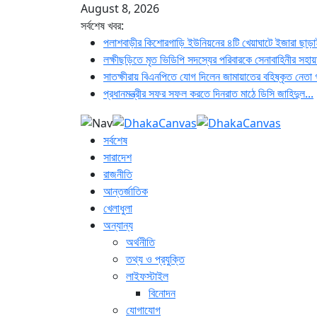
August 8, 2026
সর্বশেষ খবর:
পলাশবাড়ীর কিশোরগাড়ি ইউনিয়নের ৪টি খেয়াঘাটে ইজারা ছাড়
লক্ষীছড়িতে মৃত ভিডিপি সদস্যের পরিবারকে সেনাবাহিনীর সহা
সাতক্ষীরায় বিএনপিতে যোগ দিলেন জামায়াতের বহিষ্কৃত নেতা 
প্রধানমন্ত্রীর সফর সফল করতে দিনরাত মাঠে ডিসি জাহিদুল...
সর্বশেষ
সারাদেশ
রাজনীতি
আন্তর্জাতিক
খেলাধুলা
অন্যান্য
অর্থনীতি
তথ্য ও প্রযুক্তি
লাইফস্টাইল
বিনোদন
যোগাযোগ