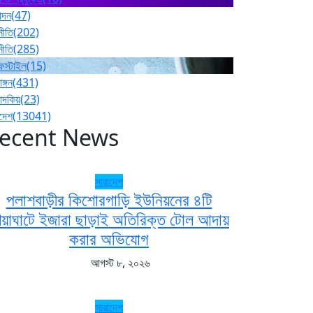
োদন
(47)
নীতি
(202)
নীতি
(285)
ফস্টাইল
(15)
াঙ্গন
(431)
পাদকিয়
(23)
াদেশ
(13041)
ecent News
সারাদেশ
পলাশবাড়ীর কিশোরগাড়ি ইউনিয়নের ৪টি
েয়াঘাটে ইজারা ছাড়াই অতিরিক্ত টোল আদায়
করার অভিযোগ
আগস্ট ৮, ২০২৬
সারাদেশ