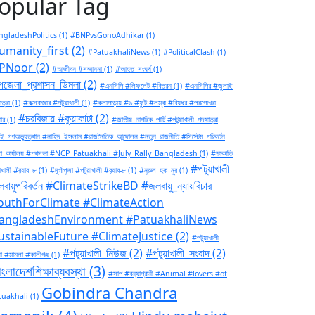
opular Tag
gladeshPolitics
(1)
#BNPvsGonoAdhikar
(1)
umanity_first
(2)
#PatuakhaliNews
(1)
#PoliticalClash
(1)
PNoor
(2)
#আজীবন #সম্মাননা
(1)
#আহত_সংঘর্ষ
(1)
জেলা_প্রশাসন_ডিমলা
(2)
#এনসিপি #লিফলেট #বিতরন
(1)
#এনসিপির #জুলাই
ত্রা
(1)
#কক্সবাজার #পটুয়াখালী
(1)
#কলাপাড়ায় #৬ #ফুট #লম্বা #বিষধর #পদ্মগোখরা
#চরবিজায় #কুয়াকাটা
(2)
ার
(1)
#জাতীয়_নাগরিক_পার্টি #পটুয়াখালী_পদযাত্রা
ই_গণঅভ্যুত্থান #নাহিদ_ইসলাম #রাজনৈতিক_আন্দোলন #নতুন_রাজনীতি #সিস্টেম_পরিবর্তন
া_কার্যালয় #পথসভা #NCP_Patuakhali #July_Rally_Bangladesh
(1)
#ডাকাতি
#পটুয়াখালী
াখালী #র‍্যাব_৮
(1)
#দূর্গাপুজা #পটুয়াখালী #র‍্যাব-৮
(1)
#নুরুল_হক_নুর
(1)
বায়ুপরিবর্তন #ClimateStrikeBD #জলবায়ু_ন্যায়বিচার
outhForClimate #ClimateAction
angladeshEnvironment #PatuakhaliNews
ustainableFuture #ClimateJustice
(2)
#পটুয়াখালী
#পটুয়াখালী_নিউজ
(2)
#পটুয়াখালী_সংবাদ
(2)
া #মামলা #কালীগঞ্জ
(1)
ংলাদেশশিক্ষাব্যবস্থা
(3)
#সাপ #বন্যাপ্রানী #Animal #lovers #of
Gobindra Chandra
tuakhali
(1)