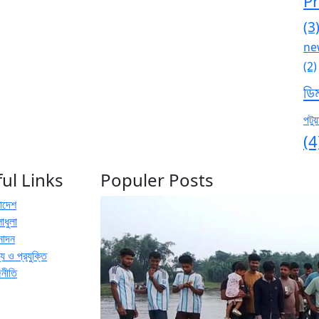
P
(3
ne
(2)
ডি
পটুয়
(4
ul Links
Populer Posts
রাদেশ
াধুলা
নোদন
য ও প্রযুক্তি
জনীতি