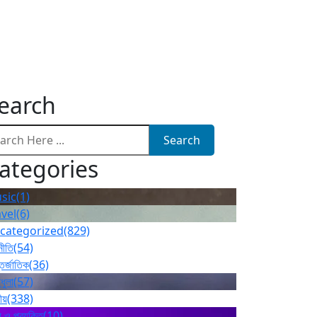
earch
Search
ategories
sic
(1)
avel
(6)
categorized
(829)
নীতি
(54)
তর্জাতিক
(36)
ধুলা
(57)
ীয়
(338)
 ও প্রযুক্তি
(10)