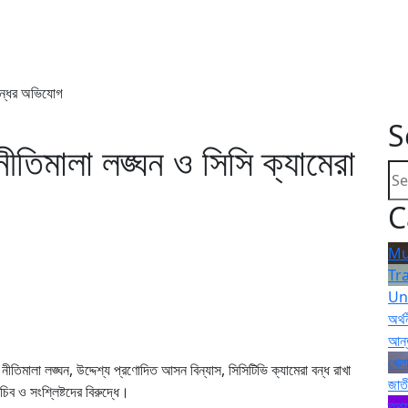
বন্ধের অভিযোগ
S
নীতিমালা লঙ্ঘন ও সিসি ক্যামেরা
C
Mu
Tr
Un
অর্থ
আন্
খেলা
 নীতিমালা লঙ্ঘন, উদ্দেশ্য প্রণোদিত আসন বিন্যাস, সিসিটিভি ক্যামেরা বন্ধ রাখা
জাত
িব ও সংশ্লিষ্টদের বিরুদ্ধে।
তথ্য