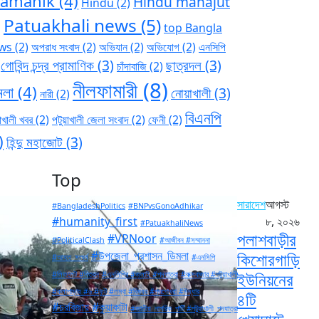
ramanik
(4)
Hindu mahajut
Hindu
(2)
Patuakhali news
(5)
)
top Bangla
ws
(2)
অপরাধ সংবাদ
(2)
অভিযান
(2)
অভিযোগ
(2)
এনসিপি
গোবিন্দ চন্দ্র প্রামাণিক
(3)
ছাত্রদল
(3)
চাঁদাবাজি
(2)
নীলফামারী
(8)
মলা
(4)
নোয়াখালী
(3)
নারী
(2)
বিএনপি
াখালী খবর
(2)
পটুয়াখালী জেলা সংবাদ
(2)
ফেনী
(2)
)
হিন্দু মহাজোট
(3)
Top
সারাদেশ
আগস্ট
#BangladeshPolitics
#BNPvsGonoAdhikar
#humanity_first
৮, ২০২৬
#PatuakhaliNews
পলাশবাড়ীর
#VPNoor
#PoliticalClash
#আজীবন #সম্মাননা
#উপজেলা_প্রশাসন_ডিমলা
কিশোরগাড়ি
#আহত_সংঘর্ষ
#এনসিপি
ইউনিয়নের
#লিফলেট #বিতরন
#এনসিপির #জুলাই #পদযাত্রা
#কক্সবাজার #পটুয়াখালী
#কলাপাড়ায় #৬ #ফুট #লম্বা #বিষধর #পদ্মগোখরা #উদ্ধার
৪টি
#চরবিজায় #কুয়াকাটা
#জাতীয়_নাগরিক_পার্টি #পটুয়াখালী_পদযাত্রা