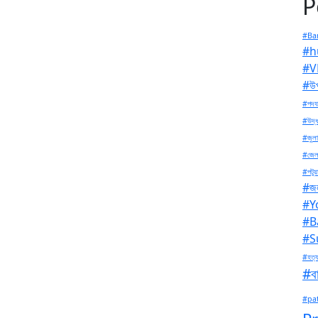
P
#Ban
#h
#V
#উপ
#পদযা
#উদ্ধ
#জুলা
#জেল
#পটুয়
#জল
#Y
#B
#S
#হত্য
#বা
#pa