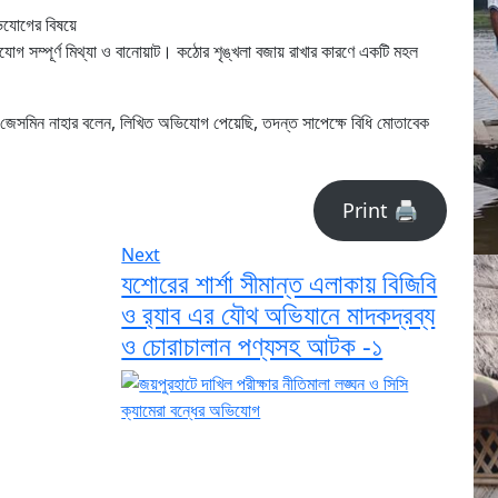
অভিযোগের বিষয়ে
যোগ সম্পূর্ণ মিথ্যা ও বানোয়াট। কঠোর শৃঙ্খলা বজায় রাখার কারণে একটি মহল
 জেসমিন নাহার বলেন, লিখিত অভিযোগ পেয়েছি, তদন্ত সাপেক্ষে বিধি মোতাবেক
Print 🖨
Next
যশোরের শার্শা সীমান্ত এলাকায় বিজিবি
ও র‍‍্যাব এর যৌথ অভিযানে মাদকদ্রব্য
ও চোরাচালান পণ্যসহ আটক -১