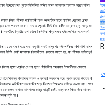
 দিয়েছেন জয়পুরহাট সিদ্দিকীয়া কামিল মডেল মাদ্রাসার অধ্যক্ষ আব্দুল মতিন
বিন
রাজ
রাজ
ায়ন বিষয় পরীক্ষার বহুনির্বাচনী অংশ শুরুর ঠিক আগে হানাইল কেন্দ্রের কেন্দ্র
লাই
ম্বর কক্ষে প্রবেশ করেন। পরে জয়পুরহাট সিদ্দিকীয়া কামিল মাদ্রাসা ছাড়া অন্য সব
শিক্ষ
হয়। পরবর্তীতে দ্বিতীয় তলা থেকে সিদ্দিকীয়া মাদ্রাসার ছাত্রীদের নিচে এনে একই
সম্
সার
R
লা-২০২৬ এর ৪.৬.৪ ধারা অনুযায়ী একই মাদ্রাসার পরীক্ষার্থীদের পাশাপাশি আসন
ে নির্দিষ্ট একটি মাদ্রাসার শিক্ষার্থীদের একত্রে বসানো হয়, যা পরীক্ষার শান্তিপূর্ণ
র বিশেষ সুযোগ-সুবিধা দেওয়া হলেও সিদ্দিকীয়া মাদ্রাসার শিক্ষার্থীদের ক্ষেত্রে
খ
খানে বিভিন্ন মাদ্রাসার শিক্ষক ও সুপাররা অবস্থান করে প্রশ্নপত্রের উত্তর বা
। পরীক্ষাকক্ষে অতিরিক্ত নজরদারির জন্য তিনজন শিক্ষককে দায়িত্ব দেওয়া হয়। পরে
রা তাকে বলেন, এখানে আপনাদের ছাত্র-ছাত্রী নেই, অন্য রুমে গিয়ে দিয়ে আসেন।
তেজনা সৃষ্টি হয়।
থিতি আরও উত্তপ্ত হয়ে ওঠে।