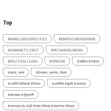
Top
#BANGLADESHPOLITICS
#BNPVSGONOADHIKAR
#HUMANITY_FIRST
#PATUAKHALINEWS
#POLITICALCLASH
#VPNOOR
#আজীবন #সম্মাননা
#আহত_সংঘর্ষ
#উপজেলা_প্রশাসন_ডিমলা
#এনসিপি #লিফলেট #বিতরন
#এনসিপির #জুলাই #পদযাত্রা
#কক্সবাজার #পটুয়াখালী
#কলাপাড়ায় #৬ #ফুট #লম্বা #বিষধর #পদ্মগোখরা #উদ্ধার