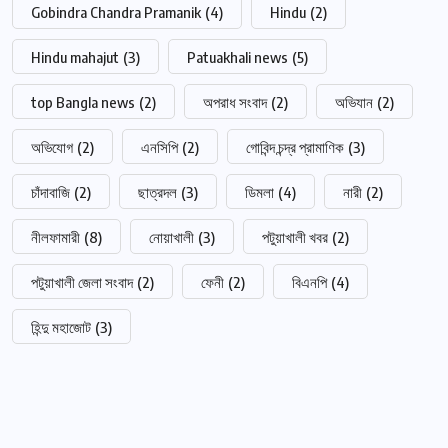
Gobindra Chandra Pramanik
(4)
Hindu
(2)
Hindu mahajut
(3)
Patuakhali news
(5)
top Bangla news
(2)
অপরাধ সংবাদ
(2)
অভিযান
(2)
অভিযোগ
(2)
এনসিপি
(2)
গোবিন্দ চন্দ্র প্রামাণিক
(3)
চাঁদাবাজি
(2)
ছাত্রদল
(3)
ডিমলা
(4)
নারী
(2)
নীলফামারী
(8)
নোয়াখালী
(3)
পটুয়াখালী খবর
(2)
পটুয়াখালী জেলা সংবাদ
(2)
ফেনী
(2)
বিএনপি
(4)
হিন্দু মহাজোট
(3)