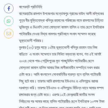
বাগেরহাট প্রতিনিধি:
বাগেরহাটের রামপাল উপজেলার সন্তোষপুর গ্রামের দাউদ আলী মল্লিকের
পুত্র বীর মুক্তিযোদ্ধা খলিলুর রহমানের পরিবারের নামে রামপালের চিহ্নিত
ভূমিদস্যু ও বিএনপি নেতা মোস্তফা কামাল হালিম ও তার ছেলে ইসতিয়াক
পাটোয়ারীর দেওয়া মিথ্যা মামলার প্রতিবাদে সংবাদ সম্মেলন করেছে
ভুক্তভোগী পরিবার।
বুধবার (২০) দুপুর সাড়ে ১২টায় ভুক্তভোগী খলিলুর রহমান তার নিজ
বাড়িতে এ সংবাদ সম্মেলনে তার লিখিত বক্তব্যে বলেন, গত ৫ই আগষ্ট
২০২৪ থেকে পার-গোবিন্দপুরের মৃত শামছুউদ্দিন পাটোয়ারীর ছেলে
মোস্তফা কামাল হালিম আমার নিজ মালীকানাধীন সম্পত্তি দখল করার
চেষ্টা করে। আমি বাংলাদেশ সোনাবাহিনীর দারস্ত হলে হালিম পাটোয়ারী
পিছু হটে যায়। তারপর আমি রামপালের ইউএনও ও এসিল্যান্ড বরাবর
দরখাস্ত করি। তারপর ইউএনও ও এসিল্যান্ড বিভিন্ন ভাবে আমার সম্পদ
রক্ষাকরার জন্য চেষ্টা করে। এরপর ১২ই ফেব্রুয়ারী জাতীয় সংসদ
নির্বাচনের পর আমার কাছে হালিম পাটোয়ারীর ছেলে ইসতিয়াক ১০লক্ষ টাকা