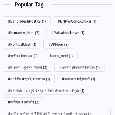
Popular Tag
#BangladeshPolitics
(1)
#BNPvsGonoAdhikar
(1)
#humanity_first
(2)
#PatuakhaliNews
(1)
#PoliticalClash
(1)
#VPNoor
(2)
#আজীবন #সম্মাননা
(1)
#আহত_সংঘর্ষ
(1)
#উপজেলা_প্রশাসন_ডিমলা
(2)
#এনসিপি #লিফলেট #বিতরন
(1)
#এনসিপির #জুলাই #পদযাত্রা
(1)
#কক্সবাজার #পটুয়াখালী
(1)
#কলাপাড়ায় #৬ #ফুট #লম্বা #বিষধর #পদ্মগোখরা #উদ্ধার
(1)
#চরবিজায় #কুয়াকাটা
(2)
#জাতীয়_নাগরিক_পার্টি #পটুয়াখালী_পদযাত্রা #জুলাই_গণঅভ্যুত্থান