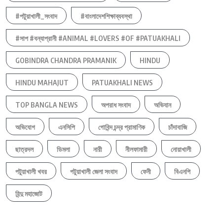
#পটুয়াখালী_সংবাদ
#বাংলাদেশশিক্ষাব্যবস্থা
#সাপ #বন্যাপ্রানী #ANIMAL #LOVERS #OF #PATUAKHALI
GOBINDRA CHANDRA PRAMANIK
HINDU
HINDU MAHAJUT
PATUAKHALI NEWS
TOP BANGLA NEWS
অপরাধ সংবাদ
অভিযান
অভিযোগ
এনসিপি
গোবিন্দ চন্দ্র প্রামাণিক
চাঁদাবাজি
ছাত্রদল
ডিমলা
নারী
নীলফামারী
নোয়াখালী
পটুয়াখালী খবর
পটুয়াখালী জেলা সংবাদ
ফেনী
বিএনপি
হিন্দু মহাজোট