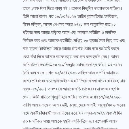
চাঁদা দাবী করে। না দিলে আমাকে মেরে ফেলার হুমকি দেয়। আমি ভয়ে
তাকে ১লক্ষ টাকা দিতে বাধ্য হই। তারপর কিছুদিন ভালোভাবে যাচ্ছিল।
তিনি আরো বলেন, গত ১৯/০৩/২০২৬ তারিখ বৃহস্পতিবার ইসতিয়াক,
মিলন মল্লিক, আসাদ শেখ’সহ আরো ৮/১০ জন আনুমানিক রাত ১০
ঘটিকার সময় আমার বাড়িতে আসে এবং আমাকে শারীরিক ও মানসিক
নির্যাতন করে এবং আমাকে ভয়ভীতি দেখিয়ে ৮০ হাজার টাকা নিয়ে যায় এবং
বলে ফয়লা চৌরাস্তা মোড়ে আমার জায়গায় জোর করে ঘর তৈরি করবে
কেউ বাঁধা দিতে আসলে তাকে হত্যা করা হবে বলে হুমকি দেয়। আবার
আমি রামপালের ইউএনও ও এসিল্যান্ড বরাবর দরখাস্ত করি। এর পর ঘর
তৈরি বন্ধ থাকে। গত ০২/০৪/২০২৬ তারিখে জানতে পারি আমার ও
আমার পরিবারের নামে ভূমি আইনে একটি মিথ্যা মামলা দায়ের করিয়াছে যার
নম্বর-৫৯/২৬। তারপর সে আমাকে বাড়ি থেকে বের না হওয়ার হুমকি
দেয়। আমি বাড়িতে গৃহবন্দি হয়ে থাকি। তারপর আবার ১৭/০৫/২০২৬
তারিখ আমার নামে ও আমার স্ত্রী, কন্যা, মেয়ে জামাই, ভাগ্নে’সহ ৬ জনের
নামে একটি চাঁদাবাজী মামলা দায়ের করে, যার নম্বর-৪৩/২৬ এবং ঐ দিন
রাত ৮ ঘটিকার সময় আমাকে হুমকি ধামকি দিয়ে বলে বাগেরহাট আমার