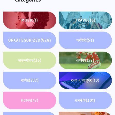
MUSIC
(1)
TRAVEL
(6)
UNCATEGORIZED
(828)
অর্থনীতি
(52)
আন্তর্জাতিক
(36)
খেলাধুলা
(57)
জাতীয়
(337)
তথ্য ও প্রযুক্তি
(10)
বিনোদন
(47)
রাজনীতি
(201)