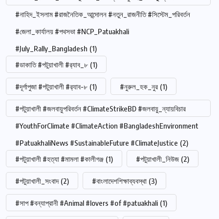
#নাহিদ_ইসলাম #রাজনৈতিক_আন্দোলন #নতুন_রাজনীতি #সিস্টেম_পরিবর্তন
#জেলা_কার্যালয় #পথসভা #NCP_Patuakhali
#July_Rally_Bangladesh
(1)
#ডাকাতি #পটুয়াখালী #র‍্যাব_৮
(1)
#দূর্গাপুজা #পটুয়াখালী #র‍্যাব-৮
(1)
#নুরুল_হক_নুর
(1)
#পটুয়াখালী #জলবায়ুপরিবর্তন #ClimateStrikeBD #জলবায়ু_ন্যায়বিচার
#YouthForClimate #ClimateAction #BangladeshEnvironment
#PatuakhaliNews #SustainableFuture #ClimateJustice
(2)
#পটুয়াখালী #হত্যা #মামলা #কালীগঞ্জ
(1)
#পটুয়াখালী_নিউজ
(2)
#পটুয়াখালী_সংবাদ
(2)
#বাংলাদেশশিক্ষাব্যবস্থা
(3)
#সাপ #বন্যাপ্রানী #Animal #lovers #of #patuakhali
(1)