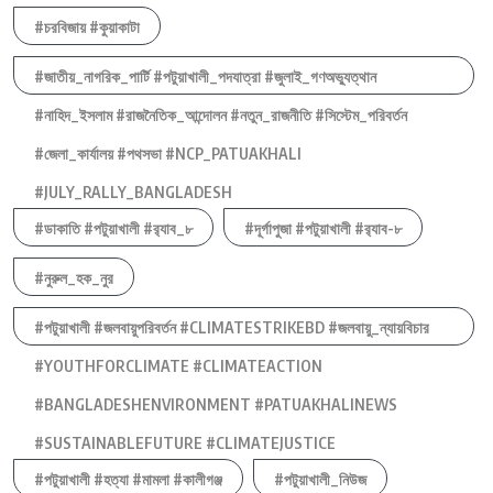
#চরবিজায় #কুয়াকাটা
#জাতীয়_নাগরিক_পার্টি #পটুয়াখালী_পদযাত্রা #জুলাই_গণঅভ্যুত্থান
#নাহিদ_ইসলাম #রাজনৈতিক_আন্দোলন #নতুন_রাজনীতি #সিস্টেম_পরিবর্তন
#জেলা_কার্যালয় #পথসভা #NCP_PATUAKHALI
#JULY_RALLY_BANGLADESH
#ডাকাতি #পটুয়াখালী #র‍্যাব_৮
#দূর্গাপুজা #পটুয়াখালী #র‍্যাব-৮
#নুরুল_হক_নুর
#পটুয়াখালী #জলবায়ুপরিবর্তন #CLIMATESTRIKEBD #জলবায়ু_ন্যায়বিচার
#YOUTHFORCLIMATE #CLIMATEACTION
#BANGLADESHENVIRONMENT #PATUAKHALINEWS
#SUSTAINABLEFUTURE #CLIMATEJUSTICE
#পটুয়াখালী #হত্যা #মামলা #কালীগঞ্জ
#পটুয়াখালী_নিউজ