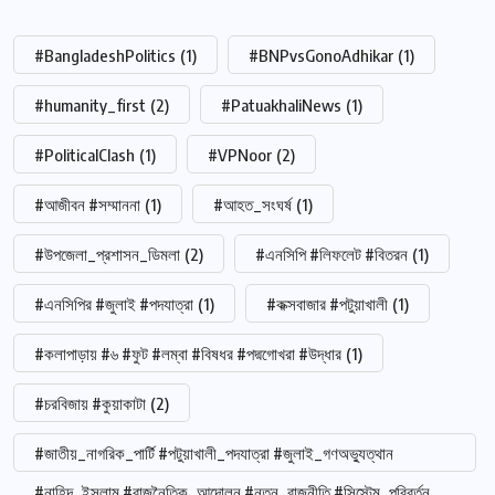
#BangladeshPolitics
(1)
#BNPvsGonoAdhikar
(1)
#humanity_first
(2)
#PatuakhaliNews
(1)
#PoliticalClash
(1)
#VPNoor
(2)
#আজীবন #সম্মাননা
(1)
#আহত_সংঘর্ষ
(1)
#উপজেলা_প্রশাসন_ডিমলা
(2)
#এনসিপি #লিফলেট #বিতরন
(1)
#এনসিপির #জুলাই #পদযাত্রা
(1)
#কক্সবাজার #পটুয়াখালী
(1)
#কলাপাড়ায় #৬ #ফুট #লম্বা #বিষধর #পদ্মগোখরা #উদ্ধার
(1)
#চরবিজায় #কুয়াকাটা
(2)
#জাতীয়_নাগরিক_পার্টি #পটুয়াখালী_পদযাত্রা #জুলাই_গণঅভ্যুত্থান
#নাহিদ_ইসলাম #রাজনৈতিক_আন্দোলন #নতুন_রাজনীতি #সিস্টেম_পরিবর্তন