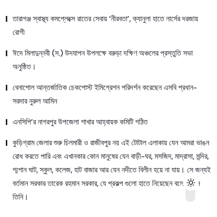
তারাগঞ্জ স্বাস্থ্য কমপ্লেক্সে রাতের সেবায় ‘নীরবতা’, ক্যানুলা হাতে নার্সের দরজায়
রোগী
ঈদে মিলাদুন্নবী (স.) উদযাপন উপলক্ষে বরুড়া দক্ষিণ অঞ্চলের প্রস্তুতি সভা
অনুষ্ঠিত।
বেনাপোল আন্তর্জাতিক চেকপোস্ট ইমিগ্রেশন পরিদর্শন করেছেন এসবি প্রধান-
সরদার নুরুল আমিন
এনসিপি’র নাগরপুর উপজেলা শাখার আহ্বায়ক কমিটি গঠিত
কুড়িগ্রাম জেলার শুরু চিলমারী ও রাজীবপুর নয় এই টোটাল এলাকায় যেন আমরা ভাঙন
রোধ করতে পারি এবং এখানকার কোন মানুষের যেন বাড়ী-ঘর, মসজিদ, মাদ্রাসা, মন্দির,
শ্মশান ঘাট, স্কুল, কলেজ, হাট বাজার আর যেন নদীতে বিলীন হয়ে না যায়। সে জন্যই
বর্তমান সরকার তারেক রহমান সরকার, যে প্রকল্প গুলো হাতে নিয়েছেন বলে জানান
তিনি।