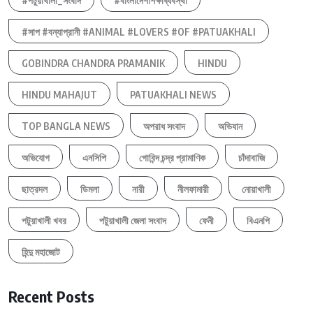
#পটুয়াখালী_সংবাদ
#বাংলাদেশশিক্ষাব্যবস্থা
#সাপ #বন্যাপ্রানী #ANIMAL #LOVERS #OF #PATUAKHALI
GOBINDRA CHANDRA PRAMANIK
HINDU
HINDU MAHAJUT
PATUAKHALI NEWS
TOP BANGLA NEWS
অপরাধ সংবাদ
অভিযান
অভিযোগ
এনসিপি
গোবিন্দ চন্দ্র প্রামাণিক
চাঁদাবাজি
ছাত্রদল
ডিমলা
নারী
নীলফামারী
নোয়াখালী
পটুয়াখালী খবর
পটুয়াখালী জেলা সংবাদ
ফেনী
বিএনপি
হিন্দু মহাজোট
Recent Posts