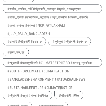
#জাতীয়_নাগরিক_পার্টি #পটুয়াখালী_পদযাত্রা #জুলাই_গণঅভ্যুত্থান
#নাহিদ_ইসলাম #রাজনৈতিক_আন্দোলন #নতুন_রাজনীতি #সিস্টেম_পরিবর্তন
#জেলা_কার্যালয় #পথসভা #NCP_PATUAKHALI
#JULY_RALLY_BANGLADESH
#ডাকাতি #পটুয়াখালী #র‍্যাব_৮
#দূর্গাপুজা #পটুয়াখালী #র‍্যাব-৮
#নুরুল_হক_নুর
#পটুয়াখালী #জলবায়ুপরিবর্তন #CLIMATESTRIKEBD #জলবায়ু_ন্যায়বিচার
#YOUTHFORCLIMATE #CLIMATEACTION
#BANGLADESHENVIRONMENT #PATUAKHALINEWS
#SUSTAINABLEFUTURE #CLIMATEJUSTICE
#পটুয়াখালী #হত্যা #মামলা #কালীগঞ্জ
#পটুয়াখালী_নিউজ