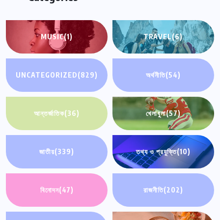
MUSIC
(1)
TRAVEL
(6)
UNCATEGORIZED
(829)
অর্থনীতি
(54)
আন্তর্জাতিক
(36)
খেলাধুলা
(57)
জাতীয়
(339)
তথ্য ও প্রযুক্তি
(10)
বিনোদন
(47)
রাজনীতি
(202)