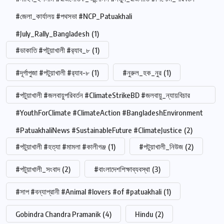
#জেলা_কার্যালয় #পথসভা #NCP_Patuakhali
#July_Rally_Bangladesh
(1)
#ডাকাতি #পটুয়াখালী #র‍্যাব_৮
(1)
#দূর্গাপুজা #পটুয়াখালী #র‍্যাব-৮
(1)
#নুরুল_হক_নুর
(1)
#পটুয়াখালী #জলবায়ুপরিবর্তন #ClimateStrikeBD #জলবায়ু_ন্যায়বিচার
#YouthForClimate #ClimateAction #BangladeshEnvironment
#PatuakhaliNews #SustainableFuture #ClimateJustice
(2)
#পটুয়াখালী #হত্যা #মামলা #কালীগঞ্জ
(1)
#পটুয়াখালী_নিউজ
(2)
#পটুয়াখালী_সংবাদ
(2)
#বাংলাদেশশিক্ষাব্যবস্থা
(3)
#সাপ #বন্যাপ্রানী #Animal #lovers #of #patuakhali
(1)
Gobindra Chandra Pramanik
(4)
Hindu
(2)