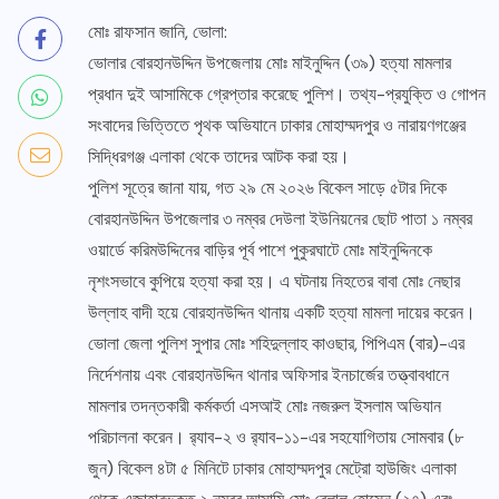
মোঃ রাফসান জানি, ভোলা:
ভোলার বোরহানউদ্দিন উপজেলায় মোঃ মাইনুদ্দিন (৩৯) হত্যা মামলার
প্রধান দুই আসামিকে গ্রেপ্তার করেছে পুলিশ। তথ্য-প্রযুক্তি ও গোপন
সংবাদের ভিত্তিতে পৃথক অভিযানে ঢাকার মোহাম্মদপুর ও নারায়ণগঞ্জের
সিদ্ধিরগঞ্জ এলাকা থেকে তাদের আটক করা হয়।
পুলিশ সূত্রে জানা যায়, গত ২৯ মে ২০২৬ বিকেল সাড়ে ৫টার দিকে
বোরহানউদ্দিন উপজেলার ৩ নম্বর দেউলা ইউনিয়নের ছোট পাতা ১ নম্বর
ওয়ার্ডে করিমউদ্দিনের বাড়ির পূর্ব পাশে পুকুরঘাটে মোঃ মাইনুদ্দিনকে
নৃশংসভাবে কুপিয়ে হত্যা করা হয়। এ ঘটনায় নিহতের বাবা মোঃ নেছার
উল্লাহ বাদী হয়ে বোরহানউদ্দিন থানায় একটি হত্যা মামলা দায়ের করেন।
ভোলা জেলা পুলিশ সুপার মোঃ শহিদুল্লাহ কাওছার, পিপিএম (বার)-এর
নির্দেশনায় এবং বোরহানউদ্দিন থানার অফিসার ইনচার্জের তত্ত্বাবধানে
মামলার তদন্তকারী কর্মকর্তা এসআই মোঃ নজরুল ইসলাম অভিযান
পরিচালনা করেন। র‍্যাব-২ ও র‍্যাব-১১-এর সহযোগিতায় সোমবার (৮
জুন) বিকেল ৪টা ৫ মিনিটে ঢাকার মোহাম্মদপুর মেট্রো হাউজিং এলাকা