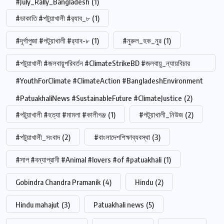
#July_Rally_Bangladesh
(1)
#ডাকাতি #পটুয়াখালী #র‍্যাব_৮
(1)
#দূর্গাপুজা #পটুয়াখালী #র‍্যাব-৮
(1)
#নুরুল_হক_নুর
(1)
#পটুয়াখালী #জলবায়ুপরিবর্তন #ClimateStrikeBD #জলবায়ু_ন্যায়বিচার
#YouthForClimate #ClimateAction #BangladeshEnvironment
#PatuakhaliNews #SustainableFuture #ClimateJustice
(2)
#পটুয়াখালী #হত্যা #মামলা #কালীগঞ্জ
(1)
#পটুয়াখালী_নিউজ
(2)
#পটুয়াখালী_সংবাদ
(2)
#বাংলাদেশশিক্ষাব্যবস্থা
(3)
#সাপ #বন্যাপ্রানী #Animal #lovers #of #patuakhali
(1)
Gobindra Chandra Pramanik
(4)
Hindu
(2)
Hindu mahajut
(3)
Patuakhali news
(5)