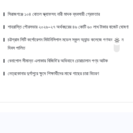
সিরাজগঞ্জে ১০৪ বোতল স্ক্যাফসহ নারী মাদক ব্যবসায়ী গ্রেফতার
শাহরাস্তি পৌরসভার ২০২৬-২৭ অর্থবছরের ৪৬ কোটি ৬০ লাখ টাকার বাজেট ঘোষণা
চট্টগ্রাম সিটি কর্পোরেশন মিউনিসিপাল মডেল স্কুল অ্যান্ড কলেজে গণঅভ্যুত্থান
দিবস পালিত
বেনাপোল সীমান্ত এলাকায় বিজিবি’র অভিযানে চোরাচালান পণ্য আটক
নেত্রকোনার দুর্গাপুরে ক্ষুদে শিক্ষার্থীদের মাঝে গাছের চারা বিতরণ
© 2022,
Dhaka Canvas
All Rights Reserved.
সম্পাদক:
মো: আরিফুল ইসলাম