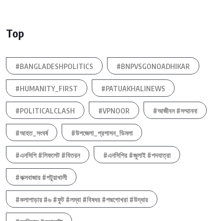
Top
#BANGLADESHPOLITICS
#BNPVSGONOADHIKAR
#HUMANITY_FIRST
#PATUAKHALINEWS
#POLITICALCLASH
#VPNOOR
#আজীবন #সম্মাননা
#আহত_সংঘর্ষ
#উপজেলা_প্রশাসন_ডিমলা
#এনসিপি #লিফলেট #বিতরন
#এনসিপির #জুলাই #পদযাত্রা
#কক্সবাজার #পটুয়াখালী
#কলাপাড়ায় #৬ #ফুট #লম্বা #বিষধর #পদ্মগোখরা #উদ্ধার