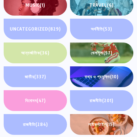
MUSIC
(1)
TRAVEL
(6)
UNCATEGORIZED
(829)
অর্থনীতি
(53)
আন্তর্জাতিক
(36)
খেলাধুলা
(57)
জাতীয়
(337)
তথ্য ও প্রযুক্তি
(10)
বিনোদন
(47)
রাজনীতি
(201)
রাজনীতি
(284)
লাইফস্টাইল
(15)