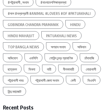
#পটুয়াখালী_সংবাদ
#বাংলাদেশশিক্ষাব্যবস্থা
#সাপ #বন্যাপ্রানী #ANIMAL #LOVERS #OF #PATUAKHALI
GOBINDRA CHANDRA PRAMANIK
HINDU
HINDU MAHAJUT
PATUAKHALI NEWS
TOP BANGLA NEWS
অপরাধ সংবাদ
অভিযান
অভিযোগ
এনসিপি
গোবিন্দ চন্দ্র প্রামাণিক
চাঁদাবাজি
ছাত্রদল
ডিমলা
নারী
নীলফামারী
নোয়াখালী
পটুয়াখালী খবর
পটুয়াখালী জেলা সংবাদ
ফেনী
বিএনপি
হিন্দু মহাজোট
Recent Posts