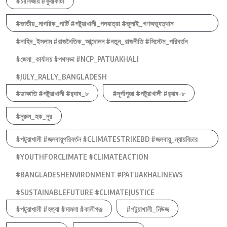
#চরবিজায় #কুয়াকাটা
#জাতীয়_নাগরিক_পার্টি #পটুয়াখালী_পদযাত্রা #জুলাই_গণঅভ্যুত্থান
#নাহিদ_ইসলাম #রাজনৈতিক_আন্দোলন #নতুন_রাজনীতি #সিস্টেম_পরিবর্তন
#জেলা_কার্যালয় #পথসভা #NCP_PATUAKHALI
#JULY_RALLY_BANGLADESH
#ডাকাতি #পটুয়াখালী #র‍্যাব_৮
#দূর্গাপুজা #পটুয়াখালী #র‍্যাব-৮
#নুরুল_হক_নুর
#পটুয়াখালী #জলবায়ুপরিবর্তন #CLIMATESTRIKEBD #জলবায়ু_ন্যায়বিচার
#YOUTHFORCLIMATE #CLIMATEACTION
#BANGLADESHENVIRONMENT #PATUAKHALINEWS
#SUSTAINABLEFUTURE #CLIMATEJUSTICE
#পটুয়াখালী #হত্যা #মামলা #কালীগঞ্জ
#পটুয়াখালী_নিউজ