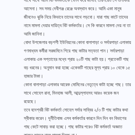
সাথে সাথে আমি বিট কর্মকর্তাকে ফোন করে জানাই তারপরেও সে এলাকায়
আসেনা। সব সময় দেবীগঞ্জ রেঞ্জে অবস্থান করে। আমি একা মানুষ
জীবনেও ঝুকি নিয়ে কিভাবে তাদের সাথে লড়বো। যারা গাছ কাটে তাদের
নামে মামলা দেয়ার দায়িত্ব বিট কর্মকর্তার। সে কি কারনে মামলা দেয় না তা
আমি জানিনা।
বোদা উপজেলার বড়শশী ইউনিয়নের কোনা বালাপাড়া ও সর্দারপাড়া এলাকায়
গণমাধ্যম কর্মীরা সরজমিনে গিয়ে গাছ কাটার সত্যতা পান। সর্দারপাড়া
এলাকায় এক সপ্তাহের মধ্যে প্রায় ২০টি গাছ কাটা হয়। প্রতেকটি গাছ
বড় ধরনের। অনুমান করা হচ্ছে একেকটি গাছের মূল্য প্রায় ১০ থেকে ১৫
হাজার টাকা।
কোনা বালাপাড়া এলাকার আরেক মোমিনের নেতৃত্বে কাটা হচ্ছে গাছ। তার
সাথে সোহেল রানা, মিনহাজ আলী, আব্দুল্লাহসহ আরও কয়েক জন
রয়েছে।
তবে বদেশ্বরী বিট কর্মকর্তা সোহেল সর্দার সাব্বির ২/৩ টি গাছ কাটার কথা
স্বীকার করেন। দূর্নীতিবাজ এসব কর্মকর্তার কারনে দিন দিন বন বিভাগের
গাছ কেটে সাবাড় করা হচ্ছে। গাছ কাটার পরেও বিট কর্মকর্তা অজ্ঞাত