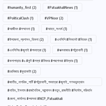
#humanity_first
(2)
#PatuakhaliNews
(1)
#PoliticalClash
(1)
#VPNoor
(2)
#আজীবন #সম্মাননা
(1)
#আহত_সংঘর্ষ
(1)
#উপজেলা_প্রশাসন_ডিমলা
(2)
#এনসিপি #লিফলেট #বিতরন
(1)
#এনসিপির #জুলাই #পদযাত্রা
(1)
#কক্সবাজার #পটুয়াখালী
(1)
#কলাপাড়ায় #৬ #ফুট #লম্বা #বিষধর #পদ্মগোখরা #উদ্ধার
(1)
#চরবিজায় #কুয়াকাটা
(2)
#জাতীয়_নাগরিক_পার্টি #পটুয়াখালী_পদযাত্রা #জুলাই_গণঅভ্যুত্থান
#নাহিদ_ইসলাম #রাজনৈতিক_আন্দোলন #নতুন_রাজনীতি #সিস্টেম_পরিবর্তন
#জেলা_কার্যালয় #পথসভা #NCP_Patuakhali