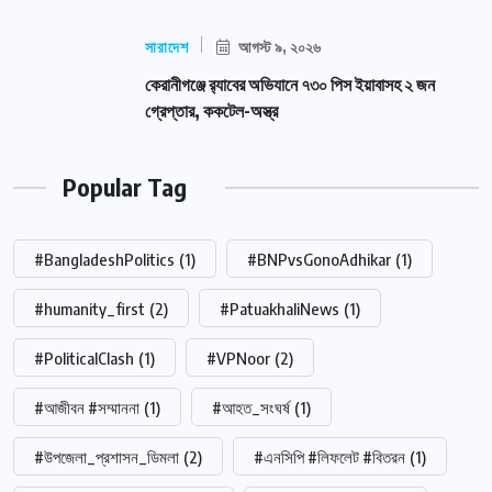
সারাদেশ
আগস্ট ৯, ২০২৬
কেরানীগঞ্জে র‍্যাবের অভিযানে ৭৩০ পিস ইয়াবাসহ ২ জন
গ্রেপ্তার, ককটেল-অস্ত্র
Popular Tag
#BangladeshPolitics
(1)
#BNPvsGonoAdhikar
(1)
#humanity_first
(2)
#PatuakhaliNews
(1)
#PoliticalClash
(1)
#VPNoor
(2)
#আজীবন #সম্মাননা
(1)
#আহত_সংঘর্ষ
(1)
#উপজেলা_প্রশাসন_ডিমলা
(2)
#এনসিপি #লিফলেট #বিতরন
(1)