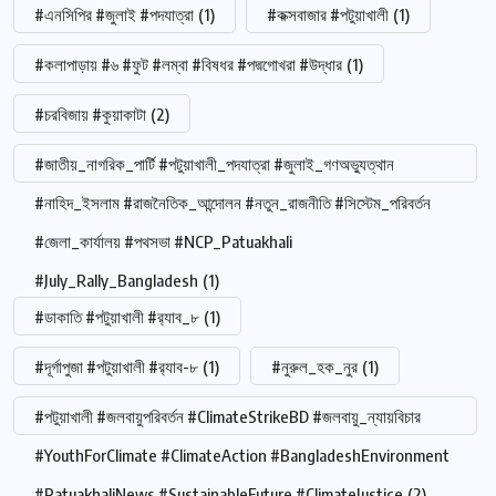
#এনসিপির #জুলাই #পদযাত্রা
(1)
#কক্সবাজার #পটুয়াখালী
(1)
#কলাপাড়ায় #৬ #ফুট #লম্বা #বিষধর #পদ্মগোখরা #উদ্ধার
(1)
#চরবিজায় #কুয়াকাটা
(2)
#জাতীয়_নাগরিক_পার্টি #পটুয়াখালী_পদযাত্রা #জুলাই_গণঅভ্যুত্থান
#নাহিদ_ইসলাম #রাজনৈতিক_আন্দোলন #নতুন_রাজনীতি #সিস্টেম_পরিবর্তন
#জেলা_কার্যালয় #পথসভা #NCP_Patuakhali
#July_Rally_Bangladesh
(1)
#ডাকাতি #পটুয়াখালী #র‍্যাব_৮
(1)
#দূর্গাপুজা #পটুয়াখালী #র‍্যাব-৮
(1)
#নুরুল_হক_নুর
(1)
#পটুয়াখালী #জলবায়ুপরিবর্তন #ClimateStrikeBD #জলবায়ু_ন্যায়বিচার
#YouthForClimate #ClimateAction #BangladeshEnvironment
#PatuakhaliNews #SustainableFuture #ClimateJustice
(2)