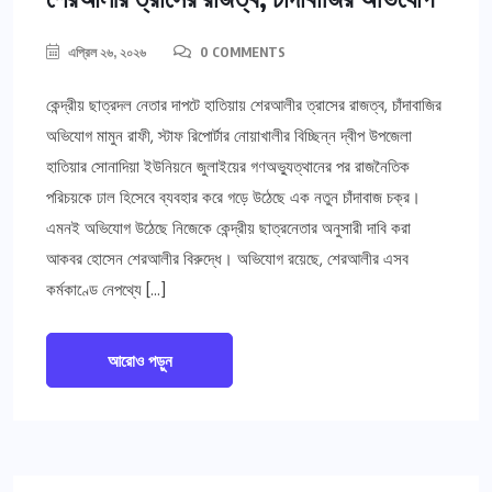
এপ্রিল ২৬, ২০২৬
0 COMMENTS
কেন্দ্রীয় ছাত্রদল নেতার দাপটে হাতিয়ায় শেরআলীর ত্রাসের রাজত্ব, চাঁদাবাজির
অভিযোগ মামুন রাফী, স্টাফ রিপোর্টার নোয়াখালীর বিচ্ছিন্ন দ্বীপ উপজেলা
হাতিয়ার সোনাদিয়া ইউনিয়নে জুলাইয়ের গণঅভ্যুত্থানের পর রাজনৈতিক
পরিচয়কে ঢাল হিসেবে ব্যবহার করে গড়ে উঠেছে এক নতুন চাঁদাবাজ চক্র।
এমনই অভিযোগ উঠেছে নিজেকে কেন্দ্রীয় ছাত্রনেতার অনুসারী দাবি করা
আকবর হোসেন শেরআলীর বিরুদ্ধে। অভিযোগ রয়েছে, শেরআলীর এসব
কর্মকাণ্ডে নেপথ্যে […]
আরোও পড়ুন