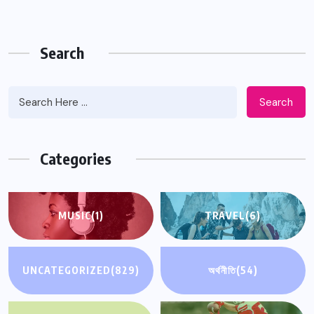
Search
Search
Categories
MUSIC
(1)
TRAVEL
(6)
UNCATEGORIZED
(829)
অর্থনীতি
(54)