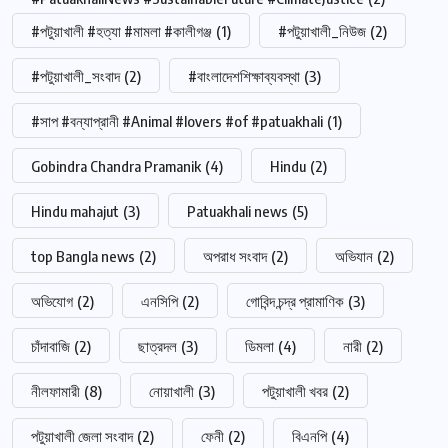
#পটুয়াখালী #হত্যা #মামলা #কালীগঞ্জ
(1)
#পটুয়াখালী_নিউজ
(2)
#পটুয়াখালী_সংবাদ
(2)
#বাংলাদেশশিক্ষাব্যবস্থা
(3)
#সাপ #বন্যাপ্রানী #Animal #lovers #of #patuakhali
(1)
Gobindra Chandra Pramanik
(4)
Hindu
(2)
Hindu mahajut
(3)
Patuakhali news
(5)
top Bangla news
(2)
অপরাধ সংবাদ
(2)
অভিযান
(2)
অভিযোগ
(2)
এনসিপি
(2)
গোবিন্দ চন্দ্র প্রামাণিক
(3)
চাঁদাবাজি
(2)
ছাত্রদল
(3)
ডিমলা
(4)
নারী
(2)
নীলফামারী
(8)
নোয়াখালী
(3)
পটুয়াখালী খবর
(2)
পটুয়াখালী জেলা সংবাদ
(2)
ফেনী
(2)
বিএনপি
(4)