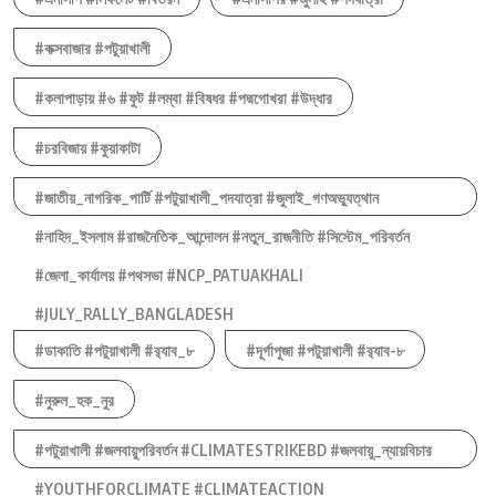
#কক্সবাজার #পটুয়াখালী
#কলাপাড়ায় #৬ #ফুট #লম্বা #বিষধর #পদ্মগোখরা #উদ্ধার
#চরবিজায় #কুয়াকাটা
#জাতীয়_নাগরিক_পার্টি #পটুয়াখালী_পদযাত্রা #জুলাই_গণঅভ্যুত্থান
#নাহিদ_ইসলাম #রাজনৈতিক_আন্দোলন #নতুন_রাজনীতি #সিস্টেম_পরিবর্তন
#জেলা_কার্যালয় #পথসভা #NCP_PATUAKHALI
#JULY_RALLY_BANGLADESH
#ডাকাতি #পটুয়াখালী #র‍্যাব_৮
#দূর্গাপুজা #পটুয়াখালী #র‍্যাব-৮
#নুরুল_হক_নুর
#পটুয়াখালী #জলবায়ুপরিবর্তন #CLIMATESTRIKEBD #জলবায়ু_ন্যায়বিচার
#YOUTHFORCLIMATE #CLIMATEACTION