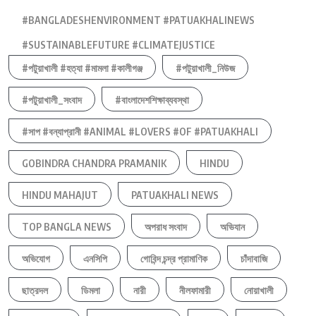
#BANGLADESHENVIRONMENT #PATUAKHALINEWS
#SUSTAINABLEFUTURE #CLIMATEJUSTICE
#পটুয়াখালী #হত্যা #মামলা #কালীগঞ্জ
#পটুয়াখালী_নিউজ
#পটুয়াখালী_সংবাদ
#বাংলাদেশশিক্ষাব্যবস্থা
#সাপ #বন্যাপ্রানী #ANIMAL #LOVERS #OF #PATUAKHALI
GOBINDRA CHANDRA PRAMANIK
HINDU
HINDU MAHAJUT
PATUAKHALI NEWS
TOP BANGLA NEWS
অপরাধ সংবাদ
অভিযান
অভিযোগ
এনসিপি
গোবিন্দ চন্দ্র প্রামাণিক
চাঁদাবাজি
ছাত্রদল
ডিমলা
নারী
নীলফামারী
নোয়াখালী