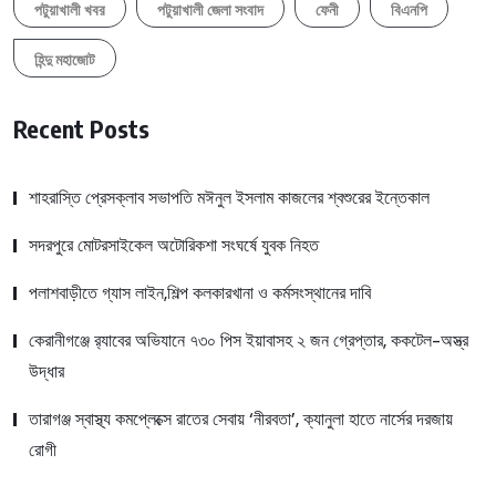
পটুয়াখালী খবর
পটুয়াখালী জেলা সংবাদ
ফেনী
বিএনপি
হিন্দু মহাজোট
Recent Posts
শাহরাস্তি প্রেসক্লাব সভাপতি মঈনুল ইসলাম কাজলের শ্বশুরের ইন্তেকাল
সদরপুরে মোটরসাইকেল অটোরিকশা সংঘর্ষে যুবক নিহত
পলাশবাড়ীতে গ্যাস লাইন,শিল্প কলকারখানা ও কর্মসংস্থানের দাবি
কেরানীগঞ্জে র‍্যাবের অভিযানে ৭৩০ পিস ইয়াবাসহ ২ জন গ্রেপ্তার, ককটেল-অস্ত্র
উদ্ধার
তারাগঞ্জ স্বাস্থ্য কমপ্লেক্সে রাতের সেবায় ‘নীরবতা’, ক্যানুলা হাতে নার্সের দরজায়
রোগী