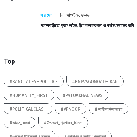
সারাদেশ
আগস্ট ৯, ২০২৬
পলাশবাড়ীতে গ্যাস লাইন,শিল্প কলকারখানা ও কর্মসংস্থানের দাবি
Top
#BANGLADESHPOLITICS
#BNPVSGONOADHIKAR
#HUMANITY_FIRST
#PATUAKHALINEWS
#POLITICALCLASH
#VPNOOR
#আজীবন #সম্মাননা
#আহত_সংঘর্ষ
#উপজেলা_প্রশাসন_ডিমলা
#এনসিপি #লিফলেট #বিতরন
#এনসিপির #জুলাই #পদযাত্রা