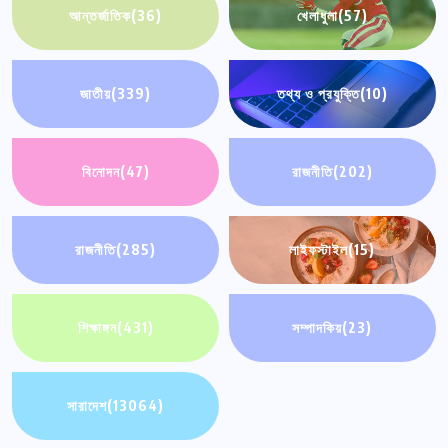
আন্তর্জাতিক
(36)
খেলাধুলা
(57)
জাতীয়
(339)
তথ্য ও প্রযুক্তি
(10)
বিনোদন
(47)
রাজনীতি
(202)
রাজনীতি
(285)
লাইফস্টাইল
(15)
শিক্ষাঙ্গন
(431)
সম্পাদকিয়
(23)
সারাদেশ
(13064)