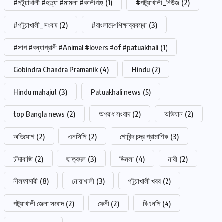
#পটুয়াখালী #হত্যা #মামলা #কালীগঞ্জ
(1)
#পটুয়াখালী_নিউজ
(2)
#পটুয়াখালী_সংবাদ
(2)
#বাংলাদেশশিক্ষাব্যবস্থা
(3)
#সাপ #বন্যাপ্রানী #Animal #lovers #of #patuakhali
(1)
Gobindra Chandra Pramanik
(4)
Hindu
(2)
Hindu mahajut
(3)
Patuakhali news
(5)
top Bangla news
(2)
অপরাধ সংবাদ
(2)
অভিযান
(2)
অভিযোগ
(2)
এনসিপি
(2)
গোবিন্দ চন্দ্র প্রামাণিক
(3)
চাঁদাবাজি
(2)
ছাত্রদল
(3)
ডিমলা
(4)
নারী
(2)
নীলফামারী
(8)
নোয়াখালী
(3)
পটুয়াখালী খবর
(2)
পটুয়াখালী জেলা সংবাদ
(2)
ফেনী
(2)
বিএনপি
(4)