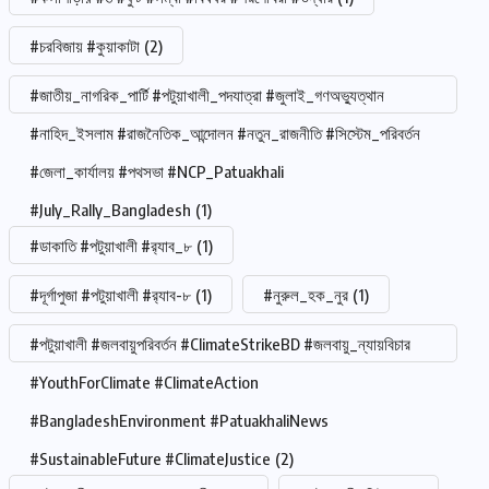
#চরবিজায় #কুয়াকাটা
(2)
#জাতীয়_নাগরিক_পার্টি #পটুয়াখালী_পদযাত্রা #জুলাই_গণঅভ্যুত্থান
#নাহিদ_ইসলাম #রাজনৈতিক_আন্দোলন #নতুন_রাজনীতি #সিস্টেম_পরিবর্তন
#জেলা_কার্যালয় #পথসভা #NCP_Patuakhali
#July_Rally_Bangladesh
(1)
#ডাকাতি #পটুয়াখালী #র‍্যাব_৮
(1)
#দূর্গাপুজা #পটুয়াখালী #র‍্যাব-৮
(1)
#নুরুল_হক_নুর
(1)
#পটুয়াখালী #জলবায়ুপরিবর্তন #ClimateStrikeBD #জলবায়ু_ন্যায়বিচার
#YouthForClimate #ClimateAction
#BangladeshEnvironment #PatuakhaliNews
#SustainableFuture #ClimateJustice
(2)