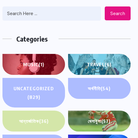
Search
Categories
MUSIC
(1)
TRAVEL
(6)
UNCATEGORIZED
অর্থনীতি
(54)
(829)
আন্তর্জাতিক
(36)
খেলাধুলা
(57)