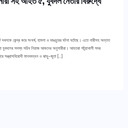
 নারী সহ আহত ৫, যুবদল নেতার বিরুদ্ধে
ও ঘাট দখলকে কেন্দ্র করে সংঘর্ষ, হামলা ও ভাঙচুরের ঘটনা ঘটেছে। এতে নারীসহ অন্তত
 যুবদলের সদস্য সচিব নিয়াজ আকনের অনুসারীরা। আহতরা পটুয়াখালী সদর
ে সন্ত্রাসবিরোধী মানববন্ধন ও ঝাড়ু-জুতা […]