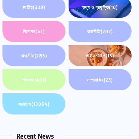
জাতীয়
(339)
তথ্য ও প্রযুক্তি
(10)
বিনোদন
(47)
রাজনীতি
(202)
রাজনীতি
(285)
লাইফস্টাইল
(15)
শিক্ষাঙ্গন
(431)
সম্পাদকিয়
(23)
সারাদেশ
সারাদেশ
(13064)
সদরপুরে মোটরসাইকেল অটোরিকশা সংঘর্ষে যুবক
নিহত
Recent News
আগস্ট ৯, ২০২৬