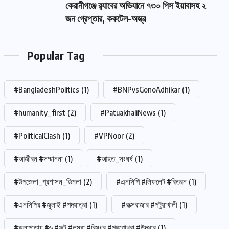
কেরানীগঞ্জে র‍্যাবের অভিযানে ৭৩০ পিস ইয়াবাসহ ২
জন গ্রেপ্তার, ককটেল-অস্ত্র
Popular Tag
#BangladeshPolitics
(1)
#BNPvsGonoAdhikar
(1)
#humanity_first
(2)
#PatuakhaliNews
(1)
#PoliticalClash
(1)
#VPNoor
(2)
#আজীবন #সম্মাননা
(1)
#আহত_সংঘর্ষ
(1)
#উপজেলা_প্রশাসন_ডিমলা
(2)
#এনসিপি #লিফলেট #বিতরন
(1)
#এনসিপির #জুলাই #পদযাত্রা
(1)
#কক্সবাজার #পটুয়াখালী
(1)
#কলাপাড়ায় #৬ #ফুট #লম্বা #বিষধর #পদ্মগোখরা #উদ্ধার
(1)