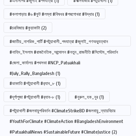
#এনসিপির #জুলাই #পদযাত্রা
(1)
#কক্সবাজার #পটুয়াখালী
(1)
#কলাপাড়ায় #৬ #ফুট #লম্বা #বিষধর #পদ্মগোখরা #উদ্ধার
(1)
#চরবিজায় #কুয়াকাটা
(2)
#জাতীয়_নাগরিক_পার্টি #পটুয়াখালী_পদযাত্রা #জুলাই_গণঅভ্যুত্থান
#নাহিদ_ইসলাম #রাজনৈতিক_আন্দোলন #নতুন_রাজনীতি #সিস্টেম_পরিবর্তন
#জেলা_কার্যালয় #পথসভা #NCP_Patuakhali
#July_Rally_Bangladesh
(1)
#ডাকাতি #পটুয়াখালী #র‍্যাব_৮
(1)
#দূর্গাপুজা #পটুয়াখালী #র‍্যাব-৮
(1)
#নুরুল_হক_নুর
(1)
#পটুয়াখালী #জলবায়ুপরিবর্তন #ClimateStrikeBD #জলবায়ু_ন্যায়বিচার
#YouthForClimate #ClimateAction #BangladeshEnvironment
#PatuakhaliNews #SustainableFuture #ClimateJustice
(2)