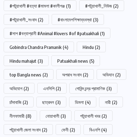
#পটুয়াখালী #হত্যা #মামলা #কালীগঞ্জ
(1)
#পটুয়াখালী_নিউজ
(2)
#পটুয়াখালী_সংবাদ
(2)
#বাংলাদেশশিক্ষাব্যবস্থা
(3)
#সাপ #বন্যাপ্রানী #Animal #lovers #of #patuakhali
(1)
Gobindra Chandra Pramanik
(4)
Hindu
(2)
Hindu mahajut
(3)
Patuakhali news
(5)
top Bangla news
(2)
অপরাধ সংবাদ
(2)
অভিযান
(2)
অভিযোগ
(2)
এনসিপি
(2)
গোবিন্দ চন্দ্র প্রামাণিক
(3)
চাঁদাবাজি
(2)
ছাত্রদল
(3)
ডিমলা
(4)
নারী
(2)
নীলফামারী
(8)
নোয়াখালী
(3)
পটুয়াখালী খবর
(2)
পটুয়াখালী জেলা সংবাদ
(2)
ফেনী
(2)
বিএনপি
(4)