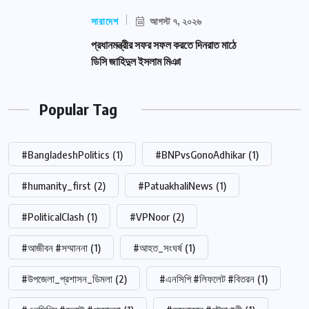
সারাদেশ
আগস্ট ৭, ২০২৬
প্রধানমন্ত্রীর সফর সফল করতে দিনরাত মাঠে
ডিসি জাহিদুল ইসলাম মিঞা
Popular Tag
#BangladeshPolitics
(1)
#BNPvsGonoAdhikar
(1)
#humanity_first
(2)
#PatuakhaliNews
(1)
#PoliticalClash
(1)
#VPNoor
(2)
#আজীবন #সম্মাননা
(1)
#আহত_সংঘর্ষ
(1)
#উপজেলা_প্রশাসন_ডিমলা
(2)
#এনসিপি #লিফলেট #বিতরন
(1)