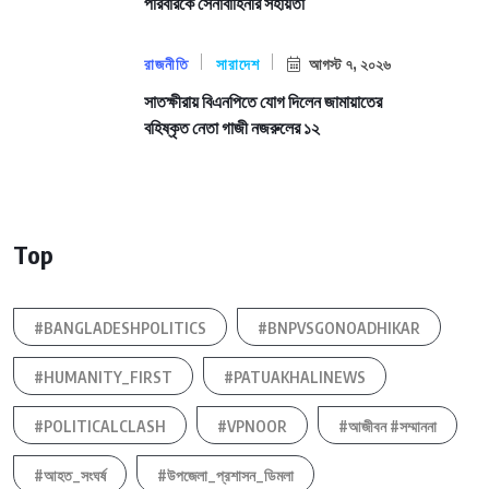
পরিবারকে সেনাবাহিনীর সহায়তা
রাজনীতি
সারাদেশ
আগস্ট ৭, ২০২৬
সাতক্ষীরায় বিএনপিতে যোগ দিলেন জামায়াতের
বহিষ্কৃত নেতা গাজী নজরুলের ১২
Top
#BANGLADESHPOLITICS
#BNPVSGONOADHIKAR
#HUMANITY_FIRST
#PATUAKHALINEWS
#POLITICALCLASH
#VPNOOR
#আজীবন #সম্মাননা
#আহত_সংঘর্ষ
#উপজেলা_প্রশাসন_ডিমলা