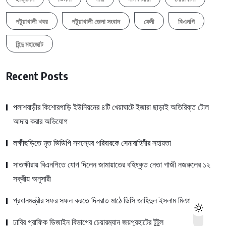
পটুয়াখালী খবর
পটুয়াখালী জেলা সংবাদ
ফেনী
বিএনপি
হিন্দু মহাজোট
Recent Posts
পলাশবাড়ীর কিশোরগাড়ি ইউনিয়নের ৪টি খেয়াঘাটে ইজারা ছাড়াই অতিরিক্ত টোল
আদায় করার অভিযোগ
লক্ষীছড়িতে মৃত ভিডিপি সদস্যের পরিবারকে সেনাবাহিনীর সহায়তা
সাতক্ষীরায় বিএনপিতে যোগ দিলেন জামায়াতের বহিষ্কৃত নেতা গাজী নজরুলের ১২
সক্রীয় অনুসারী
প্রধানমন্ত্রীর সফর সফল করতে দিনরাত মাঠে ডিসি জাহিদুল ইসলাম মিঞা
ঢাবির গ্রাফিক ডিজাইন বিভাগের চেয়ারম্যান জয়পুরহাটের টুটুল