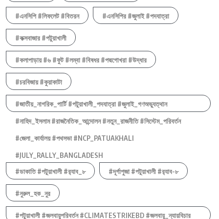
#এনসিপি #লিফলেট #বিতরন
#এনসিপির #জুলাই #পদযাত্রা
#কক্সবাজার #পটুয়াখালী
#কলাপাড়ায় #৬ #ফুট #লম্বা #বিষধর #পদ্মগোখরা #উদ্ধার
#চরবিজায় #কুয়াকাটা
#জাতীয়_নাগরিক_পার্টি #পটুয়াখালী_পদযাত্রা #জুলাই_গণঅভ্যুত্থান
#নাহিদ_ইসলাম #রাজনৈতিক_আন্দোলন #নতুন_রাজনীতি #সিস্টেম_পরিবর্তন
#জেলা_কার্যালয় #পথসভা #NCP_PATUAKHALI
#JULY_RALLY_BANGLADESH
#ডাকাতি #পটুয়াখালী #র‍্যাব_৮
#দূর্গাপুজা #পটুয়াখালী #র‍্যাব-৮
#নুরুল_হক_নুর
#পটুয়াখালী #জলবায়ুপরিবর্তন #CLIMATESTRIKEBD #জলবায়ু_ন্যায়বিচার