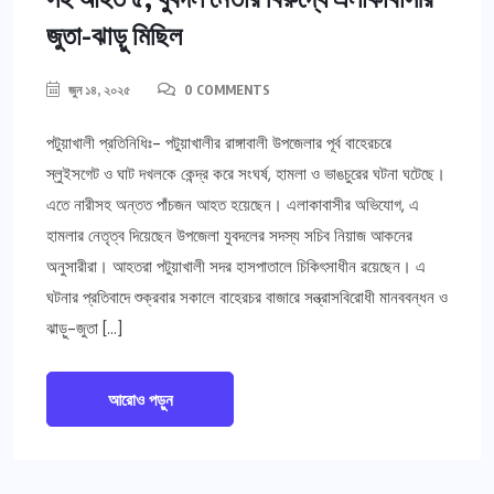
জুতা-ঝাড়ু মিছিল
জুন ১৪, ২০২৫
0 COMMENTS
পটুয়াখালী প্রতিনিধিঃ- পটুয়াখালীর রাঙ্গাবালী উপজেলার পূর্ব বাহেরচরে
স্লুইসগেট ও ঘাট দখলকে কেন্দ্র করে সংঘর্ষ, হামলা ও ভাঙচুরের ঘটনা ঘটেছে।
এতে নারীসহ অন্তত পাঁচজন আহত হয়েছেন। এলাকাবাসীর অভিযোগ, এ
হামলার নেতৃত্ব দিয়েছেন উপজেলা যুবদলের সদস্য সচিব নিয়াজ আকনের
অনুসারীরা। আহতরা পটুয়াখালী সদর হাসপাতালে চিকিৎসাধীন রয়েছেন। এ
ঘটনার প্রতিবাদে শুক্রবার সকালে বাহেরচর বাজারে সন্ত্রাসবিরোধী মানববন্ধন ও
ঝাড়ু-জুতা […]
আরোও পড়ুন