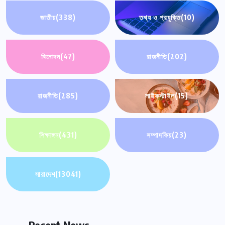
জাতীয়
(338)
তথ্য ও প্রযুক্তি
(10)
বিনোদন
(47)
রাজনীতি
(202)
রাজনীতি
(285)
লাইফস্টাইল
(15)
শিক্ষাঙ্গন
(431)
সম্পাদকিয়
(23)
সারাদেশ
(13041)