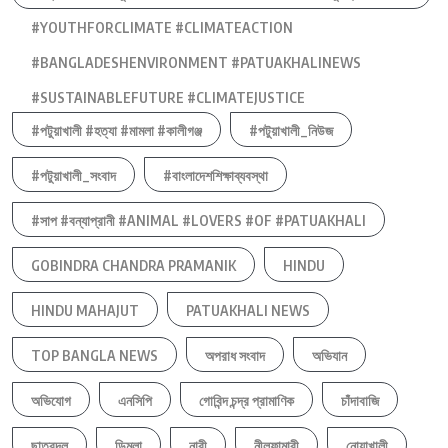
#YOUTHFORCLIMATE #CLIMATEACTION
#BANGLADESHENVIRONMENT #PATUAKHALINEWS
#SUSTAINABLEFUTURE #CLIMATEJUSTICE
#পটুয়াখালী #হত্যা #মামলা #কালীগঞ্জ
#পটুয়াখালী_নিউজ
#পটুয়াখালী_সংবাদ
#বাংলাদেশশিক্ষাব্যবস্থা
#সাপ #বন্যাপ্রানী #ANIMAL #LOVERS #OF #PATUAKHALI
GOBINDRA CHANDRA PRAMANIK
HINDU
HINDU MAHAJUT
PATUAKHALI NEWS
TOP BANGLA NEWS
অপরাধ সংবাদ
অভিযান
অভিযোগ
এনসিপি
গোবিন্দ চন্দ্র প্রামাণিক
চাঁদাবাজি
ছাত্রদল
ডিমলা
নারী
নীলফামারী
নোয়াখালী