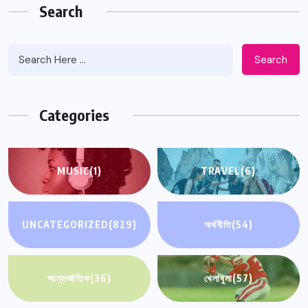
Search
Search
Categories
MUSIC
(1)
TRAVEL
(6)
UNCATEGORIZED
(829)
অর্থনীতি
(54)
আন্তর্জাতিক
(36)
খেলাধুলা
(57)