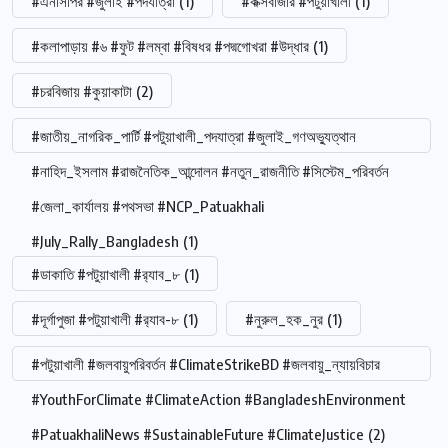
#এনসিপির #জুলাই #পদযাত্রা
(1)
#কক্সবাজার #পটুয়াখালী
(1)
#কলাপাড়ায় #৬ #ফুট #লম্বা #বিষধর #পদ্মগোখরা #উদ্ধার
(1)
#চরবিজায় #কুয়াকাটা
(2)
#জাতীয়_নাগরিক_পার্টি #পটুয়াখালী_পদযাত্রা #জুলাই_গণঅভ্যুত্থান
#নাহিদ_ইসলাম #রাজনৈতিক_আন্দোলন #নতুন_রাজনীতি #সিস্টেম_পরিবর্তন
#জেলা_কার্যালয় #পথসভা #NCP_Patuakhali
#July_Rally_Bangladesh
(1)
#ডাকাতি #পটুয়াখালী #র‍্যাব_৮
(1)
#দূর্গাপুজা #পটুয়াখালী #র‍্যাব-৮
(1)
#নুরুল_হক_নুর
(1)
#পটুয়াখালী #জলবায়ুপরিবর্তন #ClimateStrikeBD #জলবায়ু_ন্যায়বিচার
#YouthForClimate #ClimateAction #BangladeshEnvironment
#PatuakhaliNews #SustainableFuture #ClimateJustice
(2)