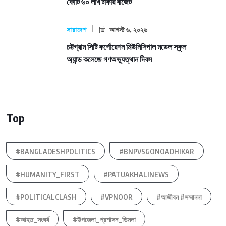
কোটি ৬০ লাখ টাকার বাজেট
সারাদেশ
আগস্ট ৬, ২০২৬
চট্টগ্রাম সিটি কর্পোরেশন মিউনিসিপাল মডেল স্কুল
অ্যান্ড কলেজে গণঅভ্যুত্থান দিবস
Top
#BANGLADESHPOLITICS
#BNPVSGONOADHIKAR
#HUMANITY_FIRST
#PATUAKHALINEWS
#POLITICALCLASH
#VPNOOR
#আজীবন #সম্মাননা
#আহত_সংঘর্ষ
#উপজেলা_প্রশাসন_ডিমলা