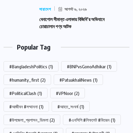
সারাদেশ
আগস্ট ৬, ২০২৬
বেনাপোল সীমান্ত এলাকায় বিজিবি’র অভিযানে
চোরাচালান পণ্য আটক
Popular Tag
#BangladeshPolitics
(1)
#BNPvsGonoAdhikar
(1)
#humanity_first
(2)
#PatuakhaliNews
(1)
#PoliticalClash
(1)
#VPNoor
(2)
#আজীবন #সম্মাননা
(1)
#আহত_সংঘর্ষ
(1)
#উপজেলা_প্রশাসন_ডিমলা
(2)
#এনসিপি #লিফলেট #বিতরন
(1)