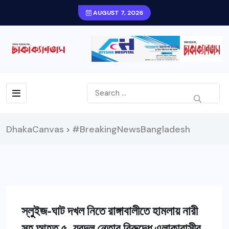
AUGUST 7, 2026
DhakaCanvas
#BreakingNewsBangladesh
>
স্লুইজ-ঘাট দখল নিতে রাঙ্গাবালীতে হামলায় নারী
সহ আহত ৫, যুবদল নেতার বিরুদ্ধে এলাকাবাসীর