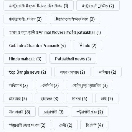
#পটুয়াখালী #হত্যা #মামলা #কালীগঞ্জ
(1)
#পটুয়াখালী_নিউজ
(2)
#পটুয়াখালী_সংবাদ
(2)
#বাংলাদেশশিক্ষাব্যবস্থা
(3)
#সাপ #বন্যাপ্রানী #Animal #lovers #of #patuakhali
(1)
Gobindra Chandra Pramanik
(4)
Hindu
(2)
Hindu mahajut
(3)
Patuakhali news
(5)
top Bangla news
(2)
অপরাধ সংবাদ
(2)
অভিযান
(2)
অভিযোগ
(2)
এনসিপি
(2)
গোবিন্দ চন্দ্র প্রামাণিক
(3)
চাঁদাবাজি
(2)
ছাত্রদল
(3)
ডিমলা
(4)
নারী
(2)
নীলফামারী
(8)
নোয়াখালী
(3)
পটুয়াখালী খবর
(2)
পটুয়াখালী জেলা সংবাদ
(2)
ফেনী
(2)
বিএনপি
(4)