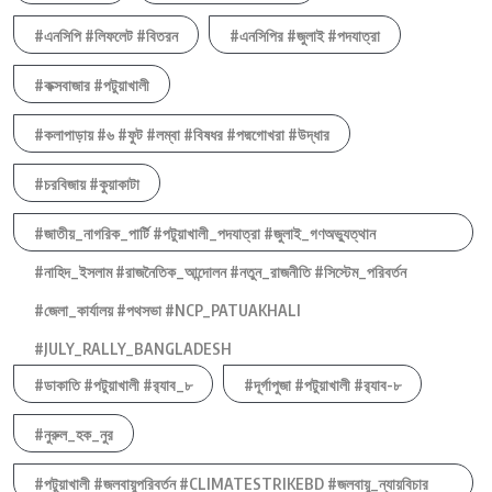
#এনসিপি #লিফলেট #বিতরন
#এনসিপির #জুলাই #পদযাত্রা
#কক্সবাজার #পটুয়াখালী
#কলাপাড়ায় #৬ #ফুট #লম্বা #বিষধর #পদ্মগোখরা #উদ্ধার
#চরবিজায় #কুয়াকাটা
#জাতীয়_নাগরিক_পার্টি #পটুয়াখালী_পদযাত্রা #জুলাই_গণঅভ্যুত্থান
#নাহিদ_ইসলাম #রাজনৈতিক_আন্দোলন #নতুন_রাজনীতি #সিস্টেম_পরিবর্তন
#জেলা_কার্যালয় #পথসভা #NCP_PATUAKHALI
#JULY_RALLY_BANGLADESH
#ডাকাতি #পটুয়াখালী #র‍্যাব_৮
#দূর্গাপুজা #পটুয়াখালী #র‍্যাব-৮
#নুরুল_হক_নুর
#পটুয়াখালী #জলবায়ুপরিবর্তন #CLIMATESTRIKEBD #জলবায়ু_ন্যায়বিচার