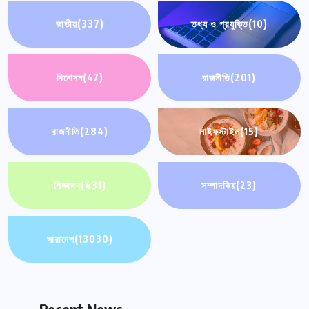
জাতীয়
(337)
তথ্য ও প্রযুক্তি
(10)
বিনোদন
(47)
রাজনীতি
(201)
রাজনীতি
(284)
লাইফস্টাইল
(15)
শিক্ষাঙ্গন
(431)
সম্পাদকিয়
(23)
সারাদেশ
(13030)