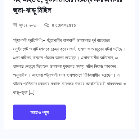
জুতা-ঝাড়ু মিছিল
জুন ১৪, ২০২৫
0 COMMENTS
পটুয়াখালী প্রতিনিধিঃ- পটুয়াখালীর রাঙ্গাবালী উপজেলার পূর্ব বাহেরচরে
স্লুইসগেট ও ঘাট দখলকে কেন্দ্র করে সংঘর্ষ, হামলা ও ভাঙচুরের ঘটনা ঘটেছে।
এতে নারীসহ অন্তত পাঁচজন আহত হয়েছেন। এলাকাবাসীর অভিযোগ, এ
হামলার নেতৃত্ব দিয়েছেন উপজেলা যুবদলের সদস্য সচিব নিয়াজ আকনের
অনুসারীরা। আহতরা পটুয়াখালী সদর হাসপাতালে চিকিৎসাধীন রয়েছেন। এ
ঘটনার প্রতিবাদে শুক্রবার সকালে বাহেরচর বাজারে সন্ত্রাসবিরোধী মানববন্ধন ও
ঝাড়ু-জুতা […]
আরোও পড়ুন