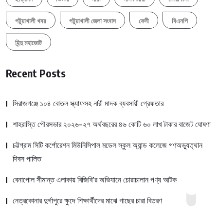
পটুয়াখালী খবর
পটুয়াখালী জেলা সংবাদ
ফেনী
বিএনপি
হিন্দু মহাজোট
Recent Posts
সিরাজগঞ্জে ১০৪ বোতল স্ক্যাফসহ নারী মাদক ব্যবসায়ী গ্রেফতার
শাহরাস্তি পৌরসভার ২০২৬-২৭ অর্থবছরের ৪৬ কোটি ৬০ লাখ টাকার বাজেট ঘোষণা
চট্টগ্রাম সিটি কর্পোরেশন মিউনিসিপাল মডেল স্কুল অ্যান্ড কলেজে গণঅভ্যুত্থান
দিবস পালিত
বেনাপোল সীমান্ত এলাকায় বিজিবি’র অভিযানে চোরাচালান পণ্য আটক
নেত্রকোনার দুর্গাপুরে ক্ষুদে শিক্ষার্থীদের মাঝে গাছের চারা বিতরণ