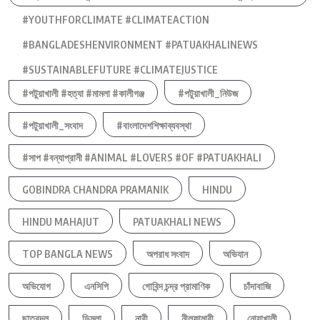
#YOUTHFORCLIMATE #CLIMATEACTION
#BANGLADESHENVIRONMENT #PATUAKHALINEWS
#SUSTAINABLEFUTURE #CLIMATEJUSTICE
#পটুয়াখালী #হত্যা #মামলা #কালীগঞ্জ
#পটুয়াখালী_নিউজ
#পটুয়াখালী_সংবাদ
#বাংলাদেশশিক্ষাব্যবস্থা
#সাপ #বন্যাপ্রানী #ANIMAL #LOVERS #OF #PATUAKHALI
GOBINDRA CHANDRA PRAMANIK
HINDU
HINDU MAHAJUT
PATUAKHALI NEWS
TOP BANGLA NEWS
অপরাধ সংবাদ
অভিযান
অভিযোগ
এনসিপি
গোবিন্দ চন্দ্র প্রামাণিক
চাঁদাবাজি
ছাত্রদল
ডিমলা
নারী
নীলফামারী
নোয়াখালী