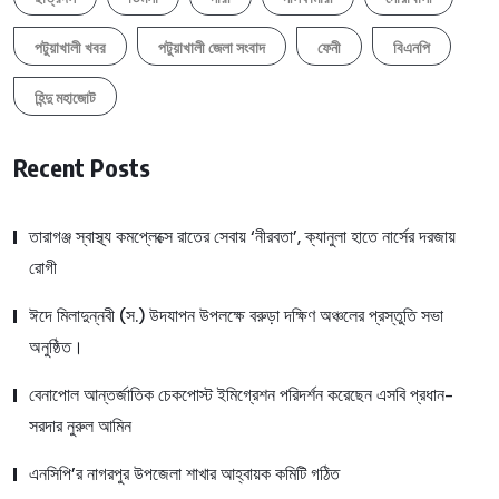
পটুয়াখালী খবর
পটুয়াখালী জেলা সংবাদ
ফেনী
বিএনপি
হিন্দু মহাজোট
Recent Posts
তারাগঞ্জ স্বাস্থ্য কমপ্লেক্সে রাতের সেবায় ‘নীরবতা’, ক্যানুলা হাতে নার্সের দরজায়
রোগী
ঈদে মিলাদুন্নবী (স.) উদযাপন উপলক্ষে বরুড়া দক্ষিণ অঞ্চলের প্রস্তুতি সভা
অনুষ্ঠিত।
বেনাপোল আন্তর্জাতিক চেকপোস্ট ইমিগ্রেশন পরিদর্শন করেছেন এসবি প্রধান-
সরদার নুরুল আমিন
এনসিপি’র নাগরপুর উপজেলা শাখার আহ্বায়ক কমিটি গঠিত