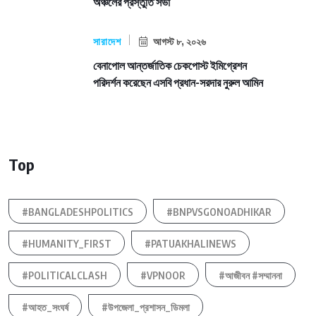
অঞ্চলের প্রস্তুতি সভা
সারাদেশ
আগস্ট ৮, ২০২৬
বেনাপোল আন্তর্জাতিক চেকপোস্ট ইমিগ্রেশন
পরিদর্শন করেছেন এসবি প্রধান-সরদার নুরুল আমিন
Top
#BANGLADESHPOLITICS
#BNPVSGONOADHIKAR
#HUMANITY_FIRST
#PATUAKHALINEWS
#POLITICALCLASH
#VPNOOR
#আজীবন #সম্মাননা
#আহত_সংঘর্ষ
#উপজেলা_প্রশাসন_ডিমলা