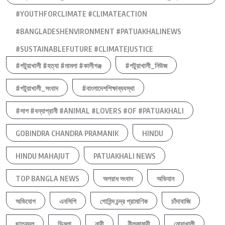
#YOUTHFORCLIMATE #CLIMATEACTION
#BANGLADESHENVIRONMENT #PATUAKHALINEWS
#SUSTAINABLEFUTURE #CLIMATEJUSTICE
#পটুয়াখালী #হত্যা #মামলা #কালীগঞ্জ
#পটুয়াখালী_নিউজ
#পটুয়াখালী_সংবাদ
#বাংলাদেশশিক্ষাব্যবস্থা
#সাপ #বন্যাপ্রানী #ANIMAL #LOVERS #OF #PATUAKHALI
GOBINDRA CHANDRA PRAMANIK
HINDU
HINDU MAHAJUT
PATUAKHALI NEWS
TOP BANGLA NEWS
অপরাধ সংবাদ
অভিযান
অভিযোগ
এনসিপি
গোবিন্দ চন্দ্র প্রামাণিক
চাঁদাবাজি
ছাত্রদল
ডিমলা
নারী
নীলফামারী
নোয়াখালী