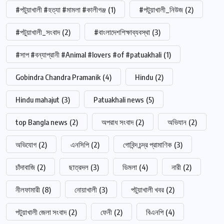
#পটুয়াখালী #হত্যা #মামলা #কালীগঞ্জ
(1)
#পটুয়াখালী_নিউজ
(2)
#পটুয়াখালী_সংবাদ
(2)
#বাংলাদেশশিক্ষাব্যবস্থা
(3)
#সাপ #বন্যাপ্রানী #Animal #lovers #of #patuakhali
(1)
Gobindra Chandra Pramanik
(4)
Hindu
(2)
Hindu mahajut
(3)
Patuakhali news
(5)
top Bangla news
(2)
অপরাধ সংবাদ
(2)
অভিযান
(2)
অভিযোগ
(2)
এনসিপি
(2)
গোবিন্দ চন্দ্র প্রামাণিক
(3)
চাঁদাবাজি
(2)
ছাত্রদল
(3)
ডিমলা
(4)
নারী
(2)
নীলফামারী
(8)
নোয়াখালী
(3)
পটুয়াখালী খবর
(2)
পটুয়াখালী জেলা সংবাদ
(2)
ফেনী
(2)
বিএনপি
(4)