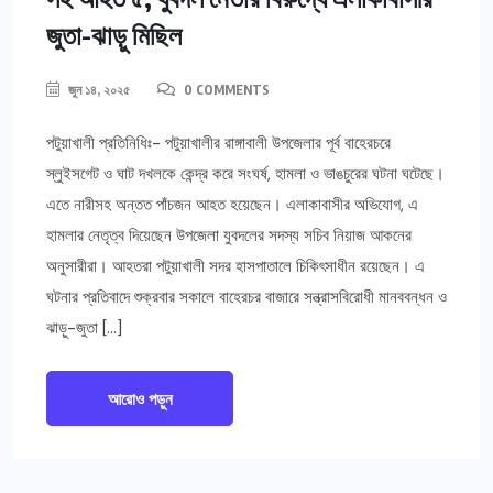
জুতা-ঝাড়ু মিছিল
জুন ১৪, ২০২৫
0 COMMENTS
পটুয়াখালী প্রতিনিধিঃ- পটুয়াখালীর রাঙ্গাবালী উপজেলার পূর্ব বাহেরচরে
স্লুইসগেট ও ঘাট দখলকে কেন্দ্র করে সংঘর্ষ, হামলা ও ভাঙচুরের ঘটনা ঘটেছে।
এতে নারীসহ অন্তত পাঁচজন আহত হয়েছেন। এলাকাবাসীর অভিযোগ, এ
হামলার নেতৃত্ব দিয়েছেন উপজেলা যুবদলের সদস্য সচিব নিয়াজ আকনের
অনুসারীরা। আহতরা পটুয়াখালী সদর হাসপাতালে চিকিৎসাধীন রয়েছেন। এ
ঘটনার প্রতিবাদে শুক্রবার সকালে বাহেরচর বাজারে সন্ত্রাসবিরোধী মানববন্ধন ও
ঝাড়ু-জুতা […]
আরোও পড়ুন