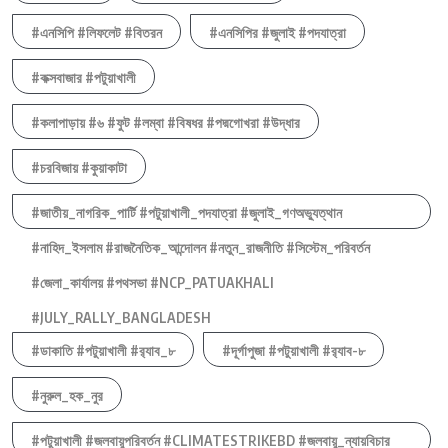
#এনসিপি #লিফলেট #বিতরন
#এনসিপির #জুলাই #পদযাত্রা
#কক্সবাজার #পটুয়াখালী
#কলাপাড়ায় #৬ #ফুট #লম্বা #বিষধর #পদ্মগোখরা #উদ্ধার
#চরবিজায় #কুয়াকাটা
#জাতীয়_নাগরিক_পার্টি #পটুয়াখালী_পদযাত্রা #জুলাই_গণঅভ্যুত্থান
#নাহিদ_ইসলাম #রাজনৈতিক_আন্দোলন #নতুন_রাজনীতি #সিস্টেম_পরিবর্তন
#জেলা_কার্যালয় #পথসভা #NCP_PATUAKHALI
#JULY_RALLY_BANGLADESH
#ডাকাতি #পটুয়াখালী #র‍্যাব_৮
#দূর্গাপুজা #পটুয়াখালী #র‍্যাব-৮
#নুরুল_হক_নুর
#পটুয়াখালী #জলবায়ুপরিবর্তন #CLIMATESTRIKEBD #জলবায়ু_ন্যায়বিচার