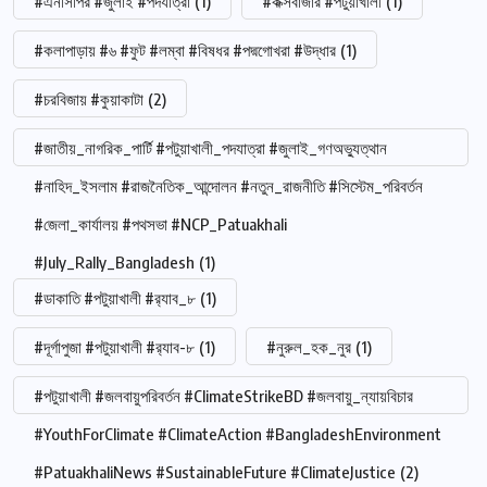
#এনসিপির #জুলাই #পদযাত্রা
(1)
#কক্সবাজার #পটুয়াখালী
(1)
#কলাপাড়ায় #৬ #ফুট #লম্বা #বিষধর #পদ্মগোখরা #উদ্ধার
(1)
#চরবিজায় #কুয়াকাটা
(2)
#জাতীয়_নাগরিক_পার্টি #পটুয়াখালী_পদযাত্রা #জুলাই_গণঅভ্যুত্থান
#নাহিদ_ইসলাম #রাজনৈতিক_আন্দোলন #নতুন_রাজনীতি #সিস্টেম_পরিবর্তন
#জেলা_কার্যালয় #পথসভা #NCP_Patuakhali
#July_Rally_Bangladesh
(1)
#ডাকাতি #পটুয়াখালী #র‍্যাব_৮
(1)
#দূর্গাপুজা #পটুয়াখালী #র‍্যাব-৮
(1)
#নুরুল_হক_নুর
(1)
#পটুয়াখালী #জলবায়ুপরিবর্তন #ClimateStrikeBD #জলবায়ু_ন্যায়বিচার
#YouthForClimate #ClimateAction #BangladeshEnvironment
#PatuakhaliNews #SustainableFuture #ClimateJustice
(2)