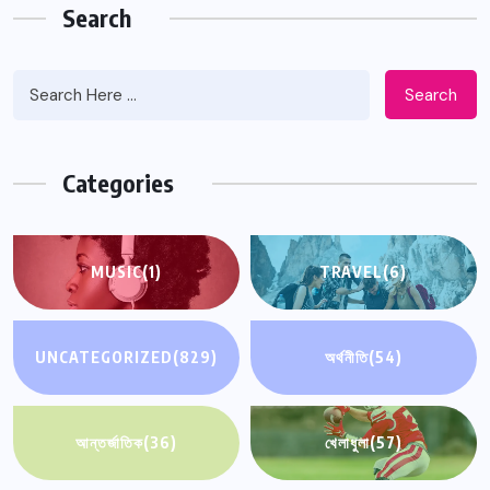
Search
Search
Categories
MUSIC
(1)
TRAVEL
(6)
UNCATEGORIZED
(829)
অর্থনীতি
(54)
আন্তর্জাতিক
(36)
খেলাধুলা
(57)