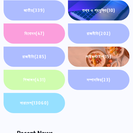
জাতীয়
(339)
তথ্য ও প্রযুক্তি
(10)
বিনোদন
(47)
রাজনীতি
(202)
রাজনীতি
(285)
লাইফস্টাইল
(15)
শিক্ষাঙ্গন
(431)
সম্পাদকিয়
(23)
সারাদেশ
(13060)