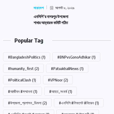
সারাদেশ
আগস্ট ৮, ২০২৬
এনসিপি’র নাগরপুর উপজেলা
শাখার আহ্বায়ক কমিটি গঠিত
Popular Tag
#BangladeshPolitics
(1)
#BNPvsGonoAdhikar
(1)
#humanity_first
(2)
#PatuakhaliNews
(1)
#PoliticalClash
(1)
#VPNoor
(2)
#আজীবন #সম্মাননা
(1)
#আহত_সংঘর্ষ
(1)
#উপজেলা_প্রশাসন_ডিমলা
(2)
#এনসিপি #লিফলেট #বিতরন
(1)