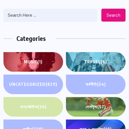
Search
Categories
MUSIC
(1)
TRAVEL
(6)
UNCATEGORIZED
(829)
অর্থনীতি
(54)
আন্তর্জাতিক
(36)
খেলাধুলা
(57)