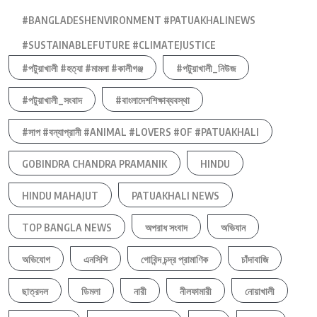
#BANGLADESHENVIRONMENT #PATUAKHALINEWS
#SUSTAINABLEFUTURE #CLIMATEJUSTICE
#পটুয়াখালী #হত্যা #মামলা #কালীগঞ্জ
#পটুয়াখালী_নিউজ
#পটুয়াখালী_সংবাদ
#বাংলাদেশশিক্ষাব্যবস্থা
#সাপ #বন্যাপ্রানী #ANIMAL #LOVERS #OF #PATUAKHALI
GOBINDRA CHANDRA PRAMANIK
HINDU
HINDU MAHAJUT
PATUAKHALI NEWS
TOP BANGLA NEWS
অপরাধ সংবাদ
অভিযান
অভিযোগ
এনসিপি
গোবিন্দ চন্দ্র প্রামাণিক
চাঁদাবাজি
ছাত্রদল
ডিমলা
নারী
নীলফামারী
নোয়াখালী