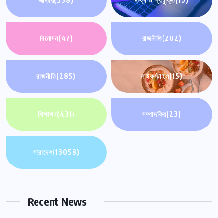
জাতীয়
(338)
তথ্য ও প্রযুক্তি
(10)
বিনোদন
(47)
রাজনীতি
(202)
রাজনীতি
(285)
লাইফস্টাইল
(15)
শিক্ষাঙ্গন
(431)
সম্পাদকিয়
(23)
সারাদেশ
(13058)
Recent News