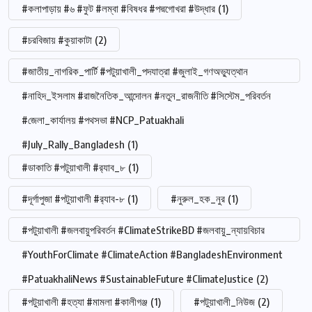
#কলাপাড়ায় #৬ #ফুট #লম্বা #বিষধর #পদ্মগোখরা #উদ্ধার
(1)
#চরবিজায় #কুয়াকাটা
(2)
#জাতীয়_নাগরিক_পার্টি #পটুয়াখালী_পদযাত্রা #জুলাই_গণঅভ্যুত্থান
#নাহিদ_ইসলাম #রাজনৈতিক_আন্দোলন #নতুন_রাজনীতি #সিস্টেম_পরিবর্তন
#জেলা_কার্যালয় #পথসভা #NCP_Patuakhali
#July_Rally_Bangladesh
(1)
#ডাকাতি #পটুয়াখালী #র‍্যাব_৮
(1)
#দূর্গাপুজা #পটুয়াখালী #র‍্যাব-৮
(1)
#নুরুল_হক_নুর
(1)
#পটুয়াখালী #জলবায়ুপরিবর্তন #ClimateStrikeBD #জলবায়ু_ন্যায়বিচার
#YouthForClimate #ClimateAction #BangladeshEnvironment
#PatuakhaliNews #SustainableFuture #ClimateJustice
(2)
#পটুয়াখালী #হত্যা #মামলা #কালীগঞ্জ
(1)
#পটুয়াখালী_নিউজ
(2)