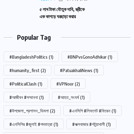
৫ লাখ টাকা যৌতুক দাবি, স্ত্রীকে
এক কাপড়ে ঘরছাড়া করার
Popular Tag
#BangladeshPolitics
(1)
#BNPvsGonoAdhikar
(1)
#humanity_first
(2)
#PatuakhaliNews
(1)
#PoliticalClash
(1)
#VPNoor
(2)
#আজীবন #সম্মাননা
(1)
#আহত_সংঘর্ষ
(1)
#উপজেলা_প্রশাসন_ডিমলা
(2)
#এনসিপি #লিফলেট #বিতরন
(1)
#এনসিপির #জুলাই #পদযাত্রা
(1)
#কক্সবাজার #পটুয়াখালী
(1)