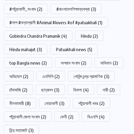
#পটুয়াখালী_সংবাদ
(2)
#বাংলাদেশশিক্ষাব্যবস্থা
(3)
#সাপ #বন্যাপ্রানী #Animal #lovers #of #patuakhali
(1)
Gobindra Chandra Pramanik
(4)
Hindu
(2)
Hindu mahajut
(3)
Patuakhali news
(5)
top Bangla news
(2)
অপরাধ সংবাদ
(2)
অভিযান
(2)
অভিযোগ
(2)
এনসিপি
(2)
গোবিন্দ চন্দ্র প্রামাণিক
(3)
চাঁদাবাজি
(2)
ছাত্রদল
(3)
ডিমলা
(4)
নারী
(2)
নীলফামারী
(8)
নোয়াখালী
(3)
পটুয়াখালী খবর
(2)
পটুয়াখালী জেলা সংবাদ
(2)
ফেনী
(2)
বিএনপি
(4)
হিন্দু মহাজোট
(3)