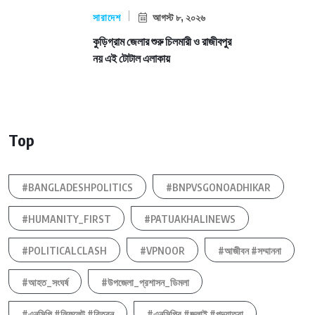
সারাদেশ
আগস্ট ৮, ২০২৬
কুড়িগ্রাম জেলার শুরু চিলমারী ও রাজীবপুর
নয় এই টোটাল এলাকায়
Top
#BANGLADESHPOLITICS
#BNPVSGONOADHIKAR
#HUMANITY_FIRST
#PATUAKHALINEWS
#POLITICALCLASH
#VPNOOR
#আজীবন #সম্মাননা
#আহত_সংঘর্ষ
#উপজেলা_প্রশাসন_ডিমলা
#এনসিপি #লিফলেট #বিতরন
#এনসিপির #জুলাই #পদযাত্রা