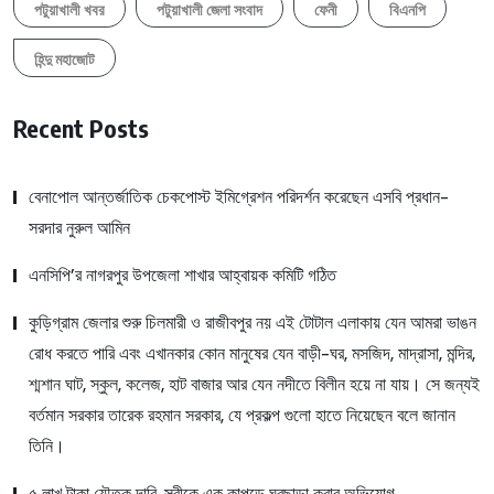
পটুয়াখালী খবর
পটুয়াখালী জেলা সংবাদ
ফেনী
বিএনপি
হিন্দু মহাজোট
Recent Posts
বেনাপোল আন্তর্জাতিক চেকপোস্ট ইমিগ্রেশন পরিদর্শন করেছেন এসবি প্রধান-
সরদার নুরুল আমিন
এনসিপি’র নাগরপুর উপজেলা শাখার আহ্বায়ক কমিটি গঠিত
কুড়িগ্রাম জেলার শুরু চিলমারী ও রাজীবপুর নয় এই টোটাল এলাকায় যেন আমরা ভাঙন
রোধ করতে পারি এবং এখানকার কোন মানুষের যেন বাড়ী-ঘর, মসজিদ, মাদ্রাসা, মন্দির,
শ্মশান ঘাট, স্কুল, কলেজ, হাট বাজার আর যেন নদীতে বিলীন হয়ে না যায়। সে জন্যই
বর্তমান সরকার তারেক রহমান সরকার, যে প্রকল্প গুলো হাতে নিয়েছেন বলে জানান
তিনি।
৫ লাখ টাকা যৌতুক দাবি, স্ত্রীকে এক কাপড়ে ঘরছাড়া করার অভিযোগ