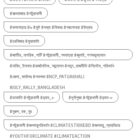
#কক্সবাজার #পটুয়াখালী
#কলাপাড়ায় #৬ #ফুট #লম্বা #বিষধর #পদ্মগোখরা #উদ্ধার
#চরবিজায় #কুয়াকাটা
#জাতীয়_নাগরিক_পার্টি #পটুয়াখালী_পদযাত্রা #জুলাই_গণঅভ্যুত্থান
#নাহিদ_ইসলাম #রাজনৈতিক_আন্দোলন #নতুন_রাজনীতি #সিস্টেম_পরিবর্তন
#জেলা_কার্যালয় #পথসভা #NCP_PATUAKHALI
#JULY_RALLY_BANGLADESH
#ডাকাতি #পটুয়াখালী #র‍্যাব_৮
#দূর্গাপুজা #পটুয়াখালী #র‍্যাব-৮
#নুরুল_হক_নুর
#পটুয়াখালী #জলবায়ুপরিবর্তন #CLIMATESTRIKEBD #জলবায়ু_ন্যায়বিচার
#YOUTHFORCLIMATE #CLIMATEACTION