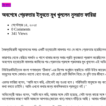
বিনোদন
অবশেষে গ্রেফতার ইস্যুতে মুখ খুললেন নুসরাত ফারিয়া
সেপ্টেম্বর ১৪, ২০২৫
0 Comments
341 Views
বৈষম্যবিরোধী আন্দোলনের সময় একটি হত্যাচেষ্টা মামলায় গত মে মাসে গ্রেফতার হয়েছিলেন
কারাগার থেকে বেরিয়ে সমর্থন ও পাশে থাকার জন্য সবার প্রতি কৃতজ্ঞতা প্রকাশ করেছ
অবশেষে হত্যাচেষ্টা মামলায় জামিনের পর গ্রেফতার প্রসঙ্গে প্রথমবার মুখ খুললেন এই অভ
নিউইয়র্কভিত্তিক বাংলা গণমাধ্যম ‘ঠিকানা’-এর বিশেষ অনুষ্ঠান ফ্রাইডে নাইট উইথ জায়ে
বন্ধুদের সঙ্গে কোথাও ভালো খেতে যাওয়া, এই ছোট ছোট জিনিস নিয়ে যে খুশি তার জীব
এরপর ফারিয়া বলেন, ‘আমি মনে করি, এটাকেই বড় হওয়া বলে। পরিস্থিতি মানুষকে বড় 
কথা বলতে চাইনি। আমি এখনো কথার জন্য মানসিকভাবে প্রস্তুত নই।’
অভিনেত্রী আরও বলেন, ‘আমি মনে করি, আমার সঙ্গে যেটা হয়েছে, সেটা অন্য কারো সঙ্গ
ভালোবাসার কারণে আমি আজকে আপনার (জায়েদ খান) সামনে দাঁড়িয়ে আছি। আমার পরিবার,