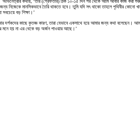
াত। অভিনেত্রীর কথায়, ‘তার (গ্রেফতার) ঠিক ১০-১৫ দিন পর থেকে আমি আবার কাজ করা শুর
ন্য নিজেকে মানসিকভাবে তৈরি থাকতে হবে। তুমি যদি সৎ থাকো তাহলে পৃথিবীর কোনো খার
া সবচেয়ে বড় শিক্ষা।’
 আমার দর্শকদের কাছে কৃতজ্ঞ কারণ, তারা যেভাবে একসাথে হয়ে আমার জন্য কথা বলেছেন। আমা
আমার মনে হয় না এর থেকে বড় অর্জন পাওয়ার আছে।’