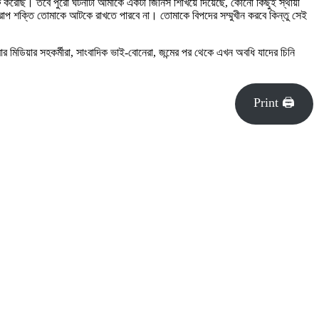
ু করেছি। তবে পুরো ঘটনাটা আমাকে একটা জিনিস শিখিয়ে দিয়েছে, কোনো কিছুই স্থায়ী
াপ শক্তি তোমাকে আটকে রাখতে পারবে না। তোমাকে বিপদের সম্মুখীন করবে কিন্তু সেই
র মিডিয়ার সহকর্মীরা, সাংবাদিক ভাই-বোনেরা, জন্মের পর থেকে এখন অবধি যাদের চিনি
Print 🖨