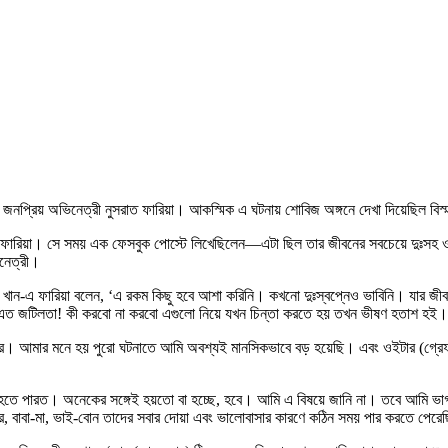
 জনপ্রিয় অভিনেত্রী নুসরাত ফারিয়া। আকস্মিক এ ঘটনায় শোবিজ অঙ্গনে দেখা দিয়েছিল বিস্
িলেন ফারিয়া। সে সময় এক ফেসবুক পোস্টে লিখেছিলেন—এটা ছিল তার জীবনের সবচেয়ে দুঃস
িনেত্রী।
দ খান-এ ফারিয়া বলেন, ‘এ রকম কিছু হবে আশা করিনি। কখনো দুঃস্বপ্নেও ভাবিনি। যার জীব
নে এত জটিলতা! কী করবো না করবো এগুলো নিয়ে যখন চিন্তা করতে হয় তখন ভীষণ হতাশ হই।
করে। আমার মনে হয় পুরো ঘটনাতে আমি অবশ্যই মানসিকভাবে বড় হয়েছি। এবং ওইটার (গ্র
ে হতে পারত। অনেকের সঙ্গেই হয়তো বা হচ্ছে, হবে। আমি এ বিষয়ে জানি না। তবে আমি ভাগ
 বাবা-মা, ভাই-বোন তাদের সবার দোয়া এবং ভালোবাসার কারণে কঠিন সময় পার করতে পেরে