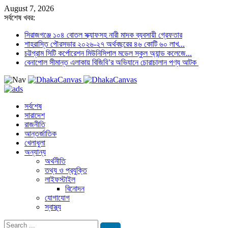
August 7, 2026
সর্বশেষ খবর:
সিরাজগঞ্জে ১০৪ বোতল স্ক্যাফসহ নারী মাদক ব্যবসায়ী গ্রেফতার
শাহরাস্তি পৌরসভার ২০২৬-২৭ অর্থবছরের ৪৬ কোটি ৬০ লাখ...
চট্টগ্রাম সিটি কর্পোরেশন মিউনিসিপাল মডেল স্কুল অ্যান্ড কলেজে...
বেনাপোল সীমান্ত এলাকায় বিজিবি’র অভিযানে চোরাচালান পণ্য আটক
সর্বশেষ
সারাদেশ
রাজনীতি
আন্তর্জাতিক
খেলাধুলা
অন্যান্য
অর্থনীতি
তথ্য ও প্রযুক্তি
লাইফস্টাইল
বিনোদন
যোগাযোগ
স্বাস্থ্য