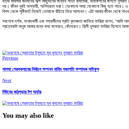
হত্যা মামলায় জামিনের অল্প কিছুদিনের মধ্যেই লাইট ক্যামেরা, অ্যাকশনের জগতে নুসর
নয়। জীবন খুবই অস্থায়ী, অনিশ্চয়তা ভরা। যেকোনো সময় যেকোনো কিছু হতে পারে। এ জ
বিপদ থেকে সৃষ্টিকর্তা নিজেই তোমাকে বাঁচিয়ে নিয়ে আসবেন। এটা আমার জীবন থেকে পাওয়
সবশেষে দর্শক, সংবাদকর্মী এবং সহকর্মীদের প্রতি কৃতজ্ঞতা জানিয়ে ফারিয়া বলেন, ‘আমি
প্রত্যেকটা মানুষ আমার জন্য কথা বলেছেন, কেঁদেছেন। শিল্পী নুসরাত ফারিয়া হিসেবে 
Previous
সালথা প্রেসক্লাবের নির্বাচন সম্পন্ন নাহিদ সভাপতি সম্পাদক সাইফুল
Next
লিটনের কাঠগড়ায় টপ অর্ডার
You may also like