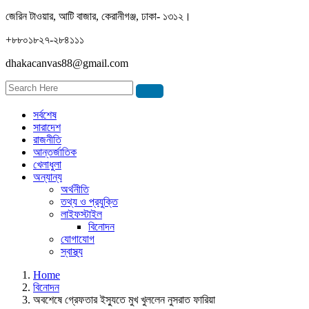
জেরিন টাওয়ার, আটি বাজার, কেরানীগঞ্জ, ঢাকা- ১৩১২।
+৮৮০১৮২৭-২৮৪১১১
dhakacanvas88@gmail.com
সর্বশেষ
সারাদেশ
রাজনীতি
আন্তর্জাতিক
খেলাধুলা
অন্যান্য
অর্থনীতি
তথ্য ও প্রযুক্তি
লাইফস্টাইল
বিনোদন
যোগাযোগ
স্বাস্থ্য
Home
বিনোদন
অবশেষে গ্রেফতার ইস্যুতে মুখ খুললেন নুসরাত ফারিয়া