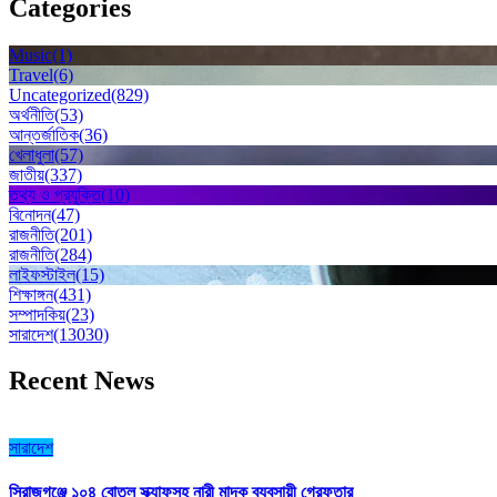
Categories
Music
(1)
Travel
(6)
Uncategorized
(829)
অর্থনীতি
(53)
আন্তর্জাতিক
(36)
খেলাধুলা
(57)
জাতীয়
(337)
তথ্য ও প্রযুক্তি
(10)
বিনোদন
(47)
রাজনীতি
(201)
রাজনীতি
(284)
লাইফস্টাইল
(15)
শিক্ষাঙ্গন
(431)
সম্পাদকিয়
(23)
সারাদেশ
(13030)
Recent News
সারাদেশ
সিরাজগঞ্জে ১০৪ বোতল স্ক্যাফসহ নারী মাদক ব্যবসায়ী গ্রেফতার