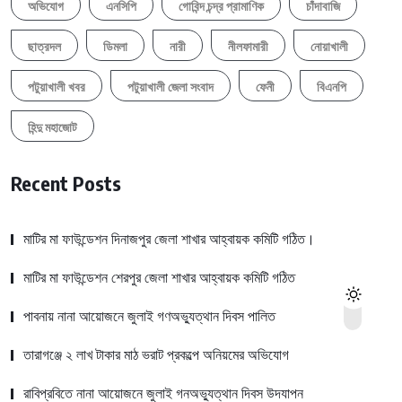
অভিযোগ
এনসিপি
গোবিন্দ চন্দ্র প্রামাণিক
চাঁদাবাজি
ছাত্রদল
ডিমলা
নারী
নীলফামারী
নোয়াখালী
পটুয়াখালী খবর
পটুয়াখালী জেলা সংবাদ
ফেনী
বিএনপি
হিন্দু মহাজোট
Recent Posts
মাটির মা ফাউন্ডেশন দিনাজপুর জেলা শাখার আহ্বায়ক কমিটি গঠিত।
মাটির মা ফাউন্ডেশন শেরপুর জেলা শাখার আহ্বায়ক কমিটি গঠিত
পাবনায় নানা আয়োজনে জুলাই গণঅভ্যুত্থান দিবস পালিত
তারাগঞ্জে ২ লাখ টাকার মাঠ ভরাট প্রকল্পে অনিয়মের অভিযোগ
রাবিপ্রবিতে নানা আয়োজনে জুলাই গনঅভ্যুত্থান দিবস উদযাপন