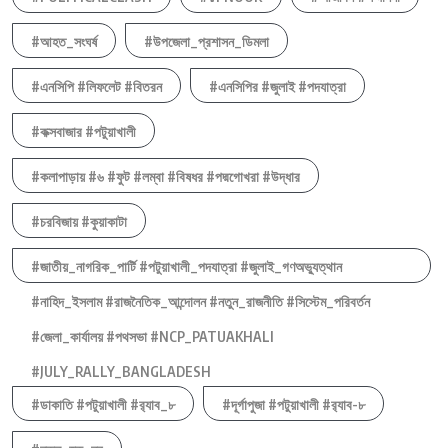
#আহত_সংঘর্ষ
#উপজেলা_প্রশাসন_ডিমলা
#এনসিপি #লিফলেট #বিতরন
#এনসিপির #জুলাই #পদযাত্রা
#কক্সবাজার #পটুয়াখালী
#কলাপাড়ায় #৬ #ফুট #লম্বা #বিষধর #পদ্মগোখরা #উদ্ধার
#চরবিজায় #কুয়াকাটা
#জাতীয়_নাগরিক_পার্টি #পটুয়াখালী_পদযাত্রা #জুলাই_গণঅভ্যুত্থান
#নাহিদ_ইসলাম #রাজনৈতিক_আন্দোলন #নতুন_রাজনীতি #সিস্টেম_পরিবর্তন
#জেলা_কার্যালয় #পথসভা #NCP_PATUAKHALI
#JULY_RALLY_BANGLADESH
#ডাকাতি #পটুয়াখালী #র‍্যাব_৮
#দূর্গাপুজা #পটুয়াখালী #র‍্যাব-৮