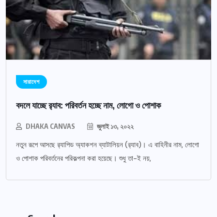
সারাদেশ
বদলে যাচ্ছে র‌্যাব: পরিবর্তন হচ্ছে নাম, লোগো ও পোশাক
DHAKA CANVAS
জুলাই ১৩, ২০২২
নতুন রূপে আসছে র‌্যাপিড অ্যাকশন ব্যাটালিয়ন (র‌্যাব)। এ বাহিনীর নাম, লোগো
ও পোশাক পরিবর্তনের পরিকল্পনা করা হয়েছে। শুধু তা-ই নয়,