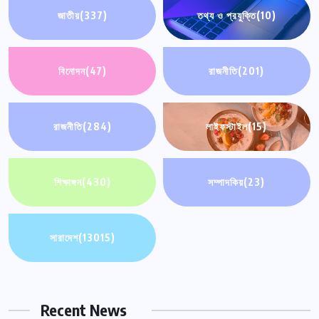
জাতীয়
(337)
তথ্য ও প্রযুক্তি
(10)
বিনোদন
(47)
রাজনীতি
(201)
রাজনীতি
(284)
লাইফস্টাইল
(15)
শিক্ষাঙ্গন
(430)
সম্পাদকিয়
(23)
সারাদেশ
(13015)
Recent News