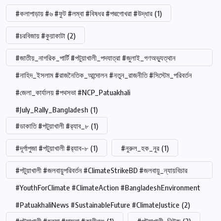
#কলাপাড়ায় #৬ #ফুট #লম্বা #বিষধর #পদ্মগোখরা #উদ্ধার
(1)
#চরবিজায় #কুয়াকাটা
(2)
#জাতীয়_নাগরিক_পার্টি #পটুয়াখালী_পদযাত্রা #জুলাই_গণঅভ্যুত্থান
#নাহিদ_ইসলাম #রাজনৈতিক_আন্দোলন #নতুন_রাজনীতি #সিস্টেম_পরিবর্তন
#জেলা_কার্যালয় #পথসভা #NCP_Patuakhali
#July_Rally_Bangladesh
(1)
#ডাকাতি #পটুয়াখালী #র‍্যাব_৮
(1)
#দূর্গাপুজা #পটুয়াখালী #র‍্যাব-৮
(1)
#নুরুল_হক_নুর
(1)
#পটুয়াখালী #জলবায়ুপরিবর্তন #ClimateStrikeBD #জলবায়ু_ন্যায়বিচার
#YouthForClimate #ClimateAction #BangladeshEnvironment
#PatuakhaliNews #SustainableFuture #ClimateJustice
(2)