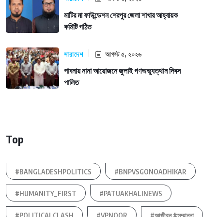
মাটির মা ফাউন্ডেশন শেরপুর জেলা শাখার আহ্বায়ক
কমিটি গঠিত
সারাদেশ
আগস্ট ৫, ২০২৬
পাবনায় নানা আয়োজনে জুলাই গণঅভ্যুত্থান দিবস
পালিত
Top
#BANGLADESHPOLITICS
#BNPVSGONOADHIKAR
#HUMANITY_FIRST
#PATUAKHALINEWS
#POLITICALCLASH
#VPNOOR
#আজীবন #সম্মাননা