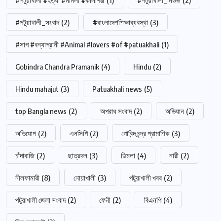
#পটুয়াখালী #হত্যা #মামলা #কালীগঞ্জ
(1)
#পটুয়াখালী_নিউজ
(2)
#পটুয়াখালী_সংবাদ
(2)
#বাংলাদেশশিক্ষাব্যবস্থা
(3)
#সাপ #বন্যাপ্রানী #Animal #lovers #of #patuakhali
(1)
Gobindra Chandra Pramanik
(4)
Hindu
(2)
Hindu mahajut
(3)
Patuakhali news
(5)
top Bangla news
(2)
অপরাধ সংবাদ
(2)
অভিযান
(2)
অভিযোগ
(2)
এনসিপি
(2)
গোবিন্দ চন্দ্র প্রামাণিক
(3)
চাঁদাবাজি
(2)
ছাত্রদল
(3)
ডিমলা
(4)
নারী
(2)
নীলফামারী
(8)
নোয়াখালী
(3)
পটুয়াখালী খবর
(2)
পটুয়াখালী জেলা সংবাদ
(2)
ফেনী
(2)
বিএনপি
(4)