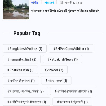
জাতীয়
সারাদেশ
আগস্ট ৫, ২০২৬
তারাগঞ্জে ২ লাখ টাকার মাঠ ভরাট প্রকল্পে অনিয়মের অভিযোগ
Popular Tag
#BangladeshPolitics
(1)
#BNPvsGonoAdhikar
(1)
#humanity_first
(2)
#PatuakhaliNews
(1)
#PoliticalClash
(1)
#VPNoor
(2)
#আজীবন #সম্মাননা
(1)
#আহত_সংঘর্ষ
(1)
#উপজেলা_প্রশাসন_ডিমলা
(2)
#এনসিপি #লিফলেট #বিতরন
(1)
#এনসিপির #জুলাই #পদযাত্রা
(1)
#কক্সবাজার #পটুয়াখালী
(1)