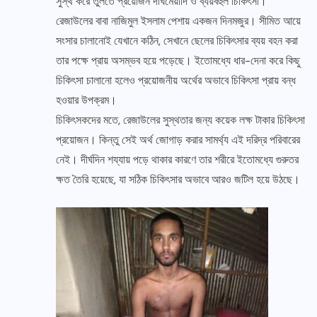
সুস্থ করে তুলতে প্রয়োজন দীর্ঘমেয়াদি ও ব্যয়বহুল চিকিৎসা।
রেজাউলের বাবা নাজিমুল ইসলাম পেশায় একজন দিনমজুর। সীমিত আয়ে
সংসার চালানোই যেখানে কঠিন, সেখানে ছেলের চিকিৎসার ব্যয় বহন করা
তার পক্ষে প্রায় অসম্ভব হয়ে পড়েছে। ইতোমধ্যে ধার-দেনা করে কিছু
চিকিৎসা চালানো হলেও প্রয়োজনীয় অর্থের অভাবে চিকিৎসা প্রায় বন্ধ
হওয়ার উপক্রম।
চিকিৎসকদের মতে, রেজাউলের সুস্থতার জন্য কয়েক লক্ষ টাকার চিকিৎসা
প্রয়োজন। কিন্তু সেই অর্থ জোগাড় করার সামর্থ্য এই দরিদ্র পরিবারের
নেই। দীর্ঘদিন শয্যায় পড়ে থাকার কারণে তার শরীরে ইতোমধ্যে গুরুতর
ক্ষত তৈরি হয়েছে, যা সঠিক চিকিৎসার অভাবে আরও জটিল হয়ে উঠছে।