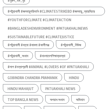
#নুরুল_হক_নুর
#পটুয়াখালী #জলবায়ুপরিবর্তন #CLIMATESTRIKEBD #জলবায়ু_ন্যায়বিচার
#YOUTHFORCLIMATE #CLIMATEACTION
#BANGLADESHENVIRONMENT #PATUAKHALINEWS
#SUSTAINABLEFUTURE #CLIMATEJUSTICE
#পটুয়াখালী #হত্যা #মামলা #কালীগঞ্জ
#পটুয়াখালী_নিউজ
#পটুয়াখালী_সংবাদ
#বাংলাদেশশিক্ষাব্যবস্থা
#সাপ #বন্যাপ্রানী #ANIMAL #LOVERS #OF #PATUAKHALI
GOBINDRA CHANDRA PRAMANIK
HINDU
HINDU MAHAJUT
PATUAKHALI NEWS
TOP BANGLA NEWS
অপরাধ সংবাদ
অভিযান