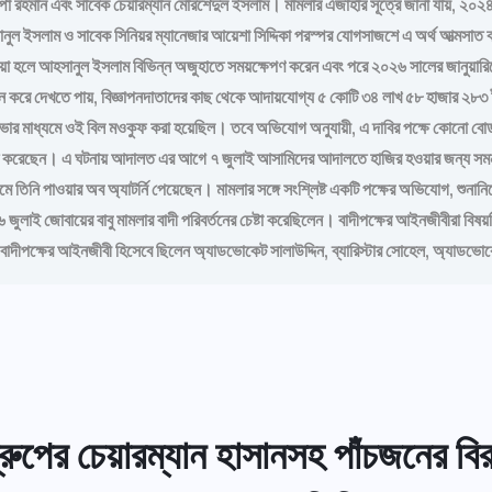
শম্পা রহমান এবং সাবেক চেয়ারম্যান মোরশেদুল ইসলাম। মামলার এজাহার সূত্রে জানা যায়, ২০
ল ইসলাম ও সাবেক সিনিয়র ম্যানেজার আয়েশা সিদ্দিকা পরস্পর যোগসাজশে এ অর্থ আত্মসাত করেন
ওয়া হলে আহসানুল ইসলাম বিভিন্ন অজুহাতে সময়ক্ষেপণ করেন এবং পরে ২০২৬ সালের জানুয়া
ুসন্ধান করে দেখতে পায়, বিজ্ঞাপনদাতাদের কাছ থেকে আদায়যোগ্য ৫ কোটি ৩৪ লাখ ৫৮ হাজার ২৮৩ 
োর্ড সভার মাধ্যমে ওই বিল মওকুফ করা হয়েছিল। তবে অভিযোগ অনুযায়ী, এ দাবির পক্ষে কোনো 
্মসাত করেছেন। এ ঘটনায় আদালত এর আগে ৭ জুলাই আসামিদের আদালতে হাজির হওয়ার জন্য সমন
িনি পাওয়ার অব অ্যাটর্নি পেয়েছেন। মামলার সঙ্গে সংশ্লিষ্ট একটি পক্ষের অভিযোগ, শুনানিকে 
জুলাই জোবায়ের বাবু মামলার বাদী পরিবর্তনের চেষ্টা করেছিলেন। বাদীপক্ষের আইনজীবীরা 
য় বাদীপক্ষের আইনজীবী হিসেবে ছিলেন অ্যাডভোকেট সালাউদ্দিন, ব্যারিস্টার সোহেল, অ্যাডভ
্রুপের চেয়ারম্যান হাসানসহ পাঁচজনের বির