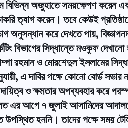
ম বিভিন্ন অজুহাতে সময়ক্ষেপণ করেন এব
রি ত্যাগ করেন। তবে কেউই প্রতিষ্ঠানের
বিভাগ অনুসন্ধান করে দেখতে পায়, বিজ্ঞ
েটিং বিভাগের সিদ্ধান্তে মওকুফ দেখানো
, শম্পা রহমান ও মোরশেদুল ইসলামের সিদ্ধ
য়ী, এ দাবির পক্ষে কোনো বোর্ড সভার 
ায়িত্ব ও ক্ষমতার অপব্যবহার করে পরস্
লত এর আগে ৭ জুলাই আসামিদের আদালতে
ে উপস্থিত হননি। তাদের পক্ষে সময় টেল