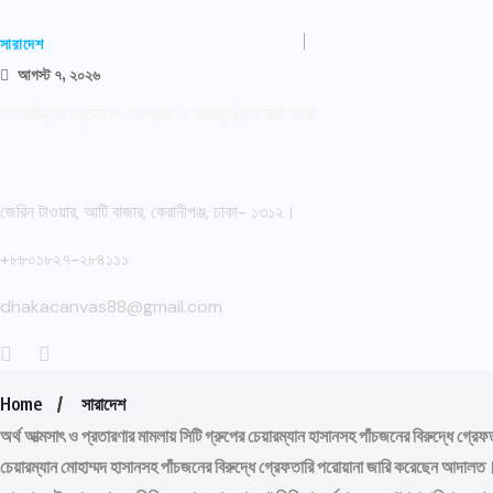
সারাদেশ
আগস্ট ৭, ২০২৬
গণতান্ত্রিক আন্দোলন-সংগ্রাম ও কারামুক্তির দুই বছর:
জেরিন টাওয়ার, আটি বাজার, কেরানীগঞ্জ, ঢাকা- ১৩১২।
+৮৮০১৮২৭-২৮৪১১১
dhakacanvas88@gmail.com
Home
সারাদেশ
অর্থ আত্মসাৎ ও প্রতারণার মামলায় সিটি গ্রুপের চেয়ারম্যান হাসানসহ পাঁচজনের বিরুদ্ধে গ্
চেয়ারম্যান মোহাম্মদ হাসানসহ পাঁচজনের বিরুদ্ধে গ্রেফতারি পরোয়ানা জারি করেছেন আদালত