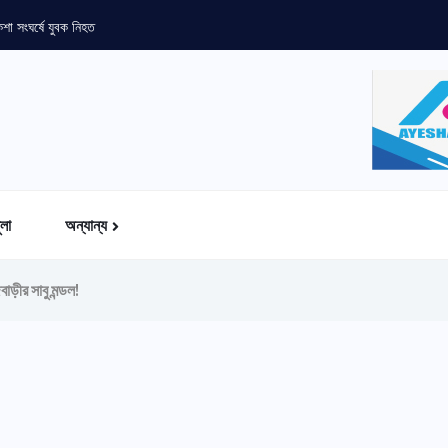
া সংঘর্ষে যুবক নিহত
ুলা
অন্যান্য
ড়ীর সাবু মন্ডল!