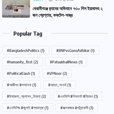
কেরানীগঞ্জে র‍্যাবের অভিযানে ৭৩০ পিস ইয়াবাসহ ২
জন গ্রেপ্তার, ককটেল-অস্ত্র
Popular Tag
#BangladeshPolitics
(1)
#BNPvsGonoAdhikar
(1)
#humanity_first
(2)
#PatuakhaliNews
(1)
#PoliticalClash
(1)
#VPNoor
(2)
#আজীবন #সম্মাননা
(1)
#আহত_সংঘর্ষ
(1)
#উপজেলা_প্রশাসন_ডিমলা
(2)
#এনসিপি #লিফলেট #বিতরন
(1)
#এনসিপির #জুলাই #পদযাত্রা
(1)
#কক্সবাজার #পটুয়াখালী
(1)