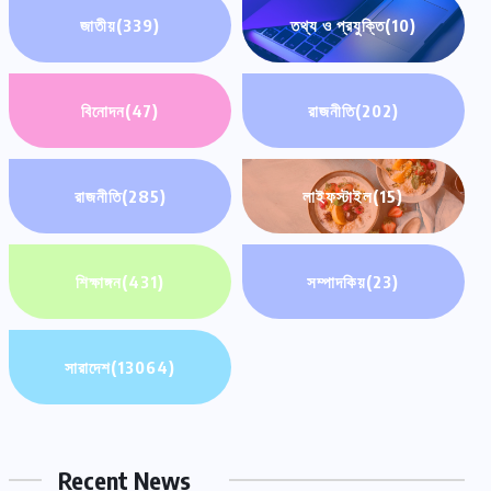
জাতীয়
(339)
তথ্য ও প্রযুক্তি
(10)
বিনোদন
(47)
রাজনীতি
(202)
রাজনীতি
(285)
লাইফস্টাইল
(15)
শিক্ষাঙ্গন
(431)
সম্পাদকিয়
(23)
সারাদেশ
সারাদেশ
(13064)
সদরপুরে মোটরসাইকেল অটোরিকশা সংঘর্ষে যুবক
নিহত
Recent News
আগস্ট ৯, ২০২৬