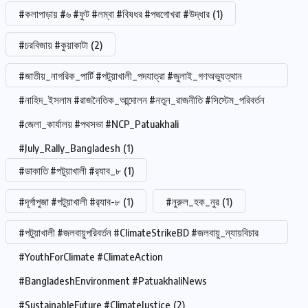
#কলাপাড়ায় #৬ #ফুট #লম্বা #বিষধর #পদ্মগোখরা #উদ্ধার
(1)
#চরবিজায় #কুয়াকাটা
(2)
#জাতীয়_নাগরিক_পার্টি #পটুয়াখালী_পদযাত্রা #জুলাই_গণঅভ্যুত্থান
#নাহিদ_ইসলাম #রাজনৈতিক_আন্দোলন #নতুন_রাজনীতি #সিস্টেম_পরিবর্তন
#জেলা_কার্যালয় #পথসভা #NCP_Patuakhali
#July_Rally_Bangladesh
(1)
#ডাকাতি #পটুয়াখালী #র‍্যাব_৮
(1)
#দূর্গাপুজা #পটুয়াখালী #র‍্যাব-৮
(1)
#নুরুল_হক_নুর
(1)
#পটুয়াখালী #জলবায়ুপরিবর্তন #ClimateStrikeBD #জলবায়ু_ন্যায়বিচার
#YouthForClimate #ClimateAction
#BangladeshEnvironment #PatuakhaliNews
#SustainableFuture #ClimateJustice
(2)