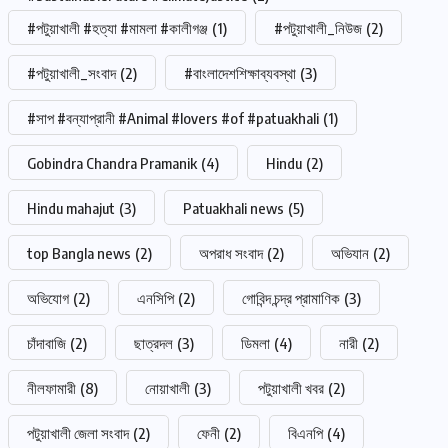
#পটুয়াখালী #হত্যা #মামলা #কালীগঞ্জ
(1)
#পটুয়াখালী_নিউজ
(2)
#পটুয়াখালী_সংবাদ
(2)
#বাংলাদেশশিক্ষাব্যবস্থা
(3)
#সাপ #বন্যাপ্রানী #Animal #lovers #of #patuakhali
(1)
Gobindra Chandra Pramanik
(4)
Hindu
(2)
Hindu mahajut
(3)
Patuakhali news
(5)
top Bangla news
(2)
অপরাধ সংবাদ
(2)
অভিযান
(2)
অভিযোগ
(2)
এনসিপি
(2)
গোবিন্দ চন্দ্র প্রামাণিক
(3)
চাঁদাবাজি
(2)
ছাত্রদল
(3)
ডিমলা
(4)
নারী
(2)
নীলফামারী
(8)
নোয়াখালী
(3)
পটুয়াখালী খবর
(2)
পটুয়াখালী জেলা সংবাদ
(2)
ফেনী
(2)
বিএনপি
(4)