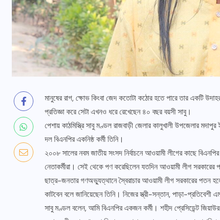
মানুষের রাগ, ক্ষোভ কিংবা জেদ কতোটা কঠোর হতে পারে তার একটি উদা
প্রতিজ্ঞা করে সেটা এখনও ধরে রেখেছেন ৪০ বছর বয়সী সাবু।
পেশায় কাঠমিস্ত্রি সাবু মণ্ডল রাজবাড়ী জেলার কালুখালী উপজেলার মদাপুর
দল বিএনপির একনিষ্ঠ কর্মী তিনি।
২০০৮ সালের নবম জাতীয় সংসদ নির্বাচনে আওয়ামী লীগের কাছে বিএনপির প
নেতাকর্মীরা। সেই থেকে পণ করেছিলেন যতদিন আওয়ামী লীগ সরকারের পতন 
বক
ছাত্র-জনতার গণঅভ্যুত্থানে স্বৈরাচার আওয়ামী লীগ সরকারের পতন হলেও
কাটবেন বলে জানিয়েছেন তিনি। নিজের স্ত্রী-সন্তান, পাড়া-প্রতিবেশী এ
সাবু মণ্ডল বলেন, আমি বিএনপির একজন কর্মী। শহীদ প্রেসিডেন্ট জিয়া