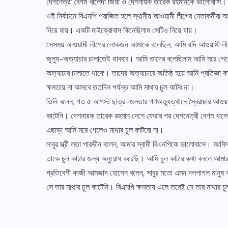
দেশনেত্রী বেগম খালেদা জিয়া ও দেশনায়ক তারেক রহমানকে ভালোবাসি।
ওই নির্বাচনে বিএনপি পরাজিত হলে স্থানীয় আওয়ামী লীগের নেতাকর্মীরা
নিয়ে যায়। একটি মাইক্রোবাস কিনেছিলাম সেটিও নিয়ে যায়।
সেসময় আওয়ামী লীগের লোকজন আমাকে বলেছিল, আমি যদি আওয়ামী লীগ
জুলুম-অত্যাচার চালাতেই থাকবে। আমি তাদের বলেছিলাম আমি মরে গে
অত্যাচার চালাতে থাকে। তাদের অত্যাচারে অতিষ্ঠ হয়ে আমি প্রতিজ্ঞা ক
ক্ষমতায় না আসবে ততদিন পর্যন্ত আমি মাথার চুল কাটব না।
তিনি বলেন, গত ৫ আগস্ট ছাত্র-জনতার গণঅভ্যুত্থানে স্বৈরাচার আওয়া
কাটেনি। দেশনায়ক তারেক রহমান দেশে ফেরার পর দেশনেত্রী বেগম খালেদ
সারাদেশ
এছাড়া আমি মরে গেলেও মাথার চুল কাটবো না।
সাবুর স্ত্রী লতা পারভীন বলেন, আমার স্বামী বিএনপিকে ভালোবাসে। আম
পলাশবাড়ীতে গ্যাস লাইন,শিল্প কলকারখানা ও কর্মসংস
তাকে চুল কাটার জন্য অনুরোধ করেছি। আমি চুল কাটার কথা বললে আমার স
প্রতিবেশী কাজী আমজাদ হোসেন বলেন, সাবুর মতো এমন দলপাগল মানু
আগস্ট ৯, ২০২৬
সে তার মাথার চুল কাটেনি। বিএনপি ক্ষমতায় এলে তবেই সে তার মাথার চ