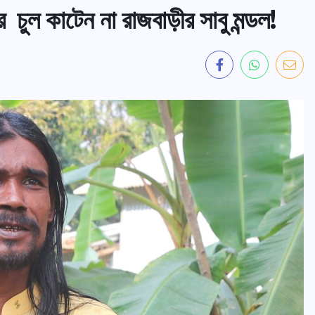
ুল কাটেন না রাজবাড়ীর সাবু মন্ডল!