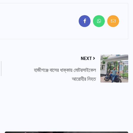
NEXT
হাজীগঞ্জে বাসের ধাক্কায় মোটরসাইকেল
আরোহীর নিহত