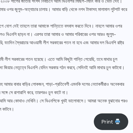
 ২০০৮ সালের জাতীয় সংসদ নির্বাচনে আমি বিএনপির মিছিল-মিটিং করি ও ভোট দেই।
 আমার ওপর জুলুম-অত্যাচার চালায়। আমার বাড়ি থেকে নগদ টাকাসহ মালামাল লুটপাট করে
ে যোগ দেই তাহলে তারা আমাকে শান্তিতে বসবাস করতে দিবে। নাহলে আমার ওপর
লেও বিএনপি ছাড়ব না। এরপর তারা আমার ও আমার পরিবারের ওপর আরও জুলুম-
রি, যতদিন স্বৈরাচার আওয়ামী লীগ সরকারের পতন না হবে এবং আমার দল বিএনপি রাষ্ট্র
মী লীগ সরকারের পতন হয়েছে। এতে আমি কিছুটা শান্তি পেয়েছি, তবে মাথার চুল
সারাদেশ
া জিয়ার নেতৃত্বে বিএনপি যেদিন সরকার গঠন করবে, সেদিনই আমি মাথার চুল কাটবো।
শাহরাস্তি প্রেসক্লাব সভাপতি মঈনুল ইসলাম
িসহ আমার বাবার বাড়ির লোকজন, পাড়া-প্রতিবেশী এমনকি দলের নেতাকর্মীরাও অনেকবার
্থানের দাবি
কাজলের শ্বশুরের ইন্তেকাল
ঙ্গে সে রাগারাগি করে, তারপরও চুল কাটে না।
ষ আমি আর কোথাও দেখিনি। সে বিএনপিকে খুবই ভালোবাসে। আমরা অনেক বুঝানোর পরও
আগস্ট ৯, ২০২৬
ুল কাটবে।
Print