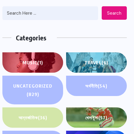
Search
Categories
MUSIC
(1)
TRAVEL
(6)
UNCATEGORIZED
অর্থনীতি
(54)
(829)
আন্তর্জাতিক
(36)
খেলাধুলা
(57)