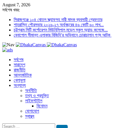
August 7, 2026
সর্বশেষ খবর:
সিরাজগঞ্জে ১০৪ বোতল স্ক্যাফসহ নারী মাদক ব্যবসায়ী গ্রেফতার
শাহরাস্তি পৌরসভার ২০২৬-২৭ অর্থবছরের ৪৬ কোটি ৬০ লাখ...
চট্টগ্রাম সিটি কর্পোরেশন মিউনিসিপাল মডেল স্কুল অ্যান্ড কলেজে...
বেনাপোল সীমান্ত এলাকায় বিজিবি’র অভিযানে চোরাচালান পণ্য আটক
সর্বশেষ
সারাদেশ
রাজনীতি
আন্তর্জাতিক
খেলাধুলা
অন্যান্য
অর্থনীতি
তথ্য ও প্রযুক্তি
লাইফস্টাইল
বিনোদন
যোগাযোগ
স্বাস্থ্য