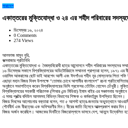
সারাদেশ
একাত্তরের মুক্তিযোদ্ধা ও ২৪ এর শহীদ পরিবারের সদস্য
ডিসেম্বর ১৬, ২০২৪
0 Comments
274 Views
আলফাজ মামুন নুরি,
কক্সবাজার প্রতিনিধি
একাত্তরের মুক্তিযোদ্ধা ও বৈষম্যবিরোধী ছাত্র আন্দোলনে শহীদ পরিবারের সদস্যদের সম্ম
১৬ ডিসেম্বর সকালে বিশ্ববিদ্যালয়ের অডিটোরিয়ামে সম্মাননা প্রাপ্তরা হলেন, ১৯৭১ এর বী
ওয়াসিম আকরামের ছোট ভাই আরশেদ আলী এবং ঈদগাঁওর শহীদ নূর মোস্তফার পিতা শফি
এছাড়া মহান বিজয় দিবস উপলক্ষে “তোমার চোখে আগামীর বাংলাদেশ” রচনা প্রতিযোগিতায় বি
অনুষ্ঠানে সভাপতিত্ব করেন বিশ্ববিদ্যালয়ের ভিসি প্রফেসর তৌহিদ হোসেন চৌধুরী। মুক্তিযুদ
বিশ্ববিদ্যালয়ের সহকারী পরিচালক (পিআর এন্ড মিডিয়া) ইমাম খাইর এর সঞ্চালনায় অনুষ্ঠা
এ সময় প্রক্টর বদিউল আলমসহ বিভিন্ন বিভাগের শিক্ষক ও কর্মকর্তাবৃন্দ উপস্থিত ছিলেন।
বিজয় দিবসের আলোচনায় বক্তারা বলেন, গত ৫ আগস্ট ছাত্র-জনতার অভ্যুত্থানে আওয়াম
শৌর্যবীর্য এবং বীরত্বের এক অবিস্মরণীয় দিন। বীরের জাতি হিসেবে আত্মপ্রকাশ করার দিন। 
বিজয় অর্জন করেছিল। আজকের দিনটিতে বিজয়োল্লাসে ভাসবে দেশ, আনন্দে উদ্বেলিত হ