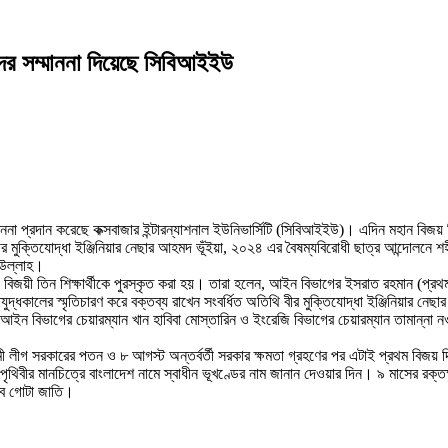
দের সম্মাননা দিয়েছে সিবিআইইউ
াননা প্রদান করেছে কক্সবাজার ইন্টারন্যাশনাল ইউনিভার্সিটি (সিবিআইইউ)। এদিন মহান বিজ
র মুক্তিযোদ্ধা ইঞ্জিনিয়ার নেছার আহমদ ভূঁইয়া, ২০২৪ এর বৈষম্যবিরোধী ছাত্র আন্দোলনে 
 উল্লাহ।
জয়ী তিন শিক্ষার্থীকে পুরস্কৃত করা হয়। তারা হলেন, আইন বিভাগের ইসরাত রহমান (প্রথম), 
্ধকালের স্মৃতিচারণ করে বক্তব্য রাখেন সংবর্ধিত অতিথি বীর মুক্তিযোদ্ধা ইঞ্জিনিয়ার নেছা
নে আইন বিভাগের চেয়ারম্যান খান হাবিবা মোস্তারিন ও ইংরেজি বিভাগের চেয়ারম্যান তামান্ন
ী লীগ সরকারের পতন ও ৮ আগস্ট অন্তর্বর্তী সরকার ক্ষমতা গ্রহণের পর এটাই প্রথম বি
পৃথিবীর মানচিত্রে বাংলাদেশ নামে স্বাধীন ভূখণ্ডের নাম জানান দেওয়ার দিন। ৯ মাসের রক্তক
বে গোটা জাতি।