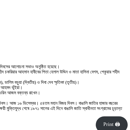
য় দিবসের আলোচনা সভাও অনুষ্ঠিত হয়েছে।
শহীদ চকরিয়ার আহসান হাবীবের পিতা হেলাল উদ্দিন ও মাতা হাসিনা বেগম, পেকুয়ার শহীদ
ডালিম বড়ুয়া (দ্বিতীয়) ও দিবা দেব স্মৃতিকা (তৃতীয়)।
র আহমদ ভূঁইয়া।
া নওরিন আজম বক্তব্য রাখেন।
জয় দিবস। আজ ১৬ ডিসেম্বর। ৫৪তম মহান বিজয় দিবস। বাঙালি জাতির হাজার বছরের
্ষয়ী মুক্তিযুদ্ধ শেষে ১৯৭১ সালের এই দিনে বাঙালি জাতি স্বাধীনতা সংগ্রামের চূড়ান্ত
Print 🖨