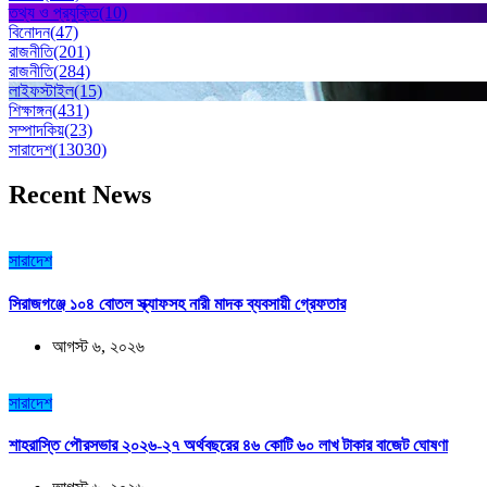
তথ্য ও প্রযুক্তি
(10)
বিনোদন
(47)
রাজনীতি
(201)
রাজনীতি
(284)
লাইফস্টাইল
(15)
শিক্ষাঙ্গন
(431)
সম্পাদকিয়
(23)
সারাদেশ
(13030)
Recent News
সারাদেশ
সিরাজগঞ্জে ১০৪ বোতল স্ক্যাফসহ নারী মাদক ব্যবসায়ী গ্রেফতার
আগস্ট ৬, ২০২৬
সারাদেশ
শাহরাস্তি পৌরসভার ২০২৬-২৭ অর্থবছরের ৪৬ কোটি ৬০ লাখ টাকার বাজেট ঘোষণা