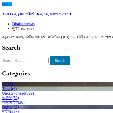
সারাদেশ
বদলে যাচ্ছে র‌্যাব: পরিবর্তন হচ্ছে নাম, লোগো ও পোশাক
Dhaka canvas
জুলাই ১৩, ২০২২
নতুন রূপে আসছে র‌্যাপিড অ্যাকশন ব্যাটালিয়ন (র‌্যাব)। এ বাহিনীর নাম, লোগো ও পোশাক 
Search
Search
Categories
Music
(1)
Travel
(6)
Uncategorized
(829)
অর্থনীতি
(53)
আন্তর্জাতিক
(36)
খেলাধুলা
(57)
জাতীয়
(337)