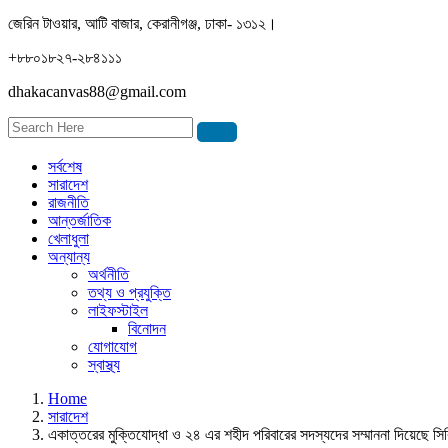
জেরিন টাওয়ার, আটি বাজার, কেরানীগঞ্জ, ঢাকা- ১৩১২।
+৮৮০১৮২৭-২৮৪১১১
dhakacanvas88@gmail.com
সর্বশেষ
সারাদেশ
রাজনীতি
আন্তর্জাতিক
খেলাধুলা
অন্যান্য
অর্থনীতি
তথ্য ও প্রযুক্তি
লাইফস্টাইল
বিনোদন
যোগাযোগ
স্বাস্থ্য
Home
সারাদেশ
একাত্তরের মুক্তিযোদ্ধা ও ২৪ এর শহীদ পরিবারের সদস্যদের সম্মাননা দিয়েছে 