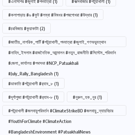
#এনসিপির #জুলাই #পদযাত্রা
(1)
#কক্সবাজার #পটুয়াখালী
(1)
#কলাপাড়ায় #৬ #ফুট #লম্বা #বিষধর #পদ্মগোখরা #উদ্ধার
(1)
#চরবিজায় #কুয়াকাটা
(2)
#জাতীয়_নাগরিক_পার্টি #পটুয়াখালী_পদযাত্রা #জুলাই_গণঅভ্যুত্থান
#নাহিদ_ইসলাম #রাজনৈতিক_আন্দোলন #নতুন_রাজনীতি #সিস্টেম_পরিবর্তন
#জেলা_কার্যালয় #পথসভা #NCP_Patuakhali
#July_Rally_Bangladesh
(1)
#ডাকাতি #পটুয়াখালী #র‍্যাব_৮
(1)
#দূর্গাপুজা #পটুয়াখালী #র‍্যাব-৮
(1)
#নুরুল_হক_নুর
(1)
#পটুয়াখালী #জলবায়ুপরিবর্তন #ClimateStrikeBD #জলবায়ু_ন্যায়বিচার
#YouthForClimate #ClimateAction
#BangladeshEnvironment #PatuakhaliNews