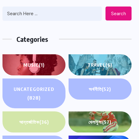
Search
Categories
MUSIC
(1)
TRAVEL
(6)
UNCATEGORIZED
অর্থনীতি
(52)
(828)
আন্তর্জাতিক
(36)
খেলাধুলা
(57)