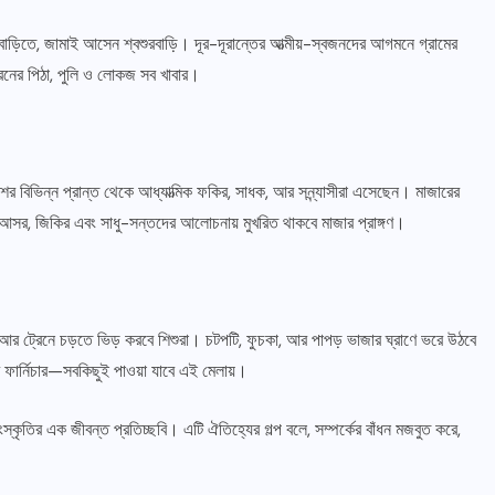
াড়িতে, জামাই আসেন শ্বশুরবাড়ি। দূর-দূরান্তের আত্মীয়-স্বজনদের আগমনে গ্রামের
রনের পিঠা, পুলি ও লোকজ সব খাবার।
 বিভিন্ন প্রান্ত থেকে আধ্যাত্মিক ফকির, সাধক, আর সন্ন্যাসীরা এসেছেন। মাজারের
নের আসর, জিকির এবং সাধু-সন্তদের আলোচনায় মুখরিত থাকবে মাজার প্রাঙ্গণ।
সারাদেশ
মাটির মা ফাউন্ডেশন দিনাজপুর জেলা শাখার
আহ্বায়ক কমিটি গঠিত।
 আর ট্রেনে চড়তে ভিড় করবে শিশুরা। চটপটি, ফুচকা, আর পাপড় ভাজার ঘ্রাণে ভরে উঠবে
 ফার্নিচার—সবকিছুই পাওয়া যাবে এই মেলায়।
আগস্ট ৬, ২০২৬
স্কৃতির এক জীবন্ত প্রতিচ্ছবি। এটি ঐতিহ্যের গল্প বলে, সম্পর্কের বাঁধন মজবুত করে,