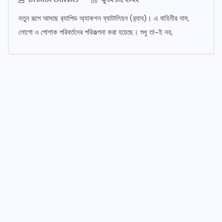
নতুন রূপে আসছে র‌্যাপিড অ্যাকশন ব্যাটালিয়ন (র‌্যাব)। এ বাহিনীর নাম,
লোগো ও পোশাক পরিবর্তনের পরিকল্পনা করা হয়েছে। শুধু তা-ই নয়,