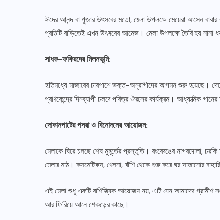
ঈদের আনন্দ বা পূজার উৎসবের মতো, মেলা উপলক্ষে মেয়েরা আসেন বাবার ব
প্রতিটি বাড়িতেই এখন উৎসবের আমেজ। মেলা উপলক্ষে তৈরি হয় নানা ধ
সাধক-ফকিরদের মিলনভূমি:
ইতিমধ্যে মাজারের চারপাশে ভক্ত-অনুরাগীদের আগমন শুরু হয়েছে। দেশের
প্রাণকেন্দ্রে দিনব্যাপী চলবে পবিত্র ঔরসের কার্যক্রম। আধ্যাত্মিক গা
সারাদেশ
দোকানপাটের পসরা ও বিনোদনের আয়োজন:
পাবনায় নানা আয়োজনে জুলাই গণঅভ্যুত্থান
দিবস পালিত
মেলাকে ঘিরে চলছে শেষ মুহূর্তের প্রস্তুতি। রংবেরঙের নাগরদোলা, চরকি
মেলার মাঠ। কসমেটিকস, খেলনা, বাঁশি থেকে শুরু করে ঘর সাজানোর বাহারি
আগস্ট ৫, ২০২৬
​এই মেলা শুধু একটি বাণিজ্যিক আয়োজন নয়, এটি যেন আমাদের গ্রামীণ সং
আর ফিরিয়ে আনে শেকড়ের কাছে।