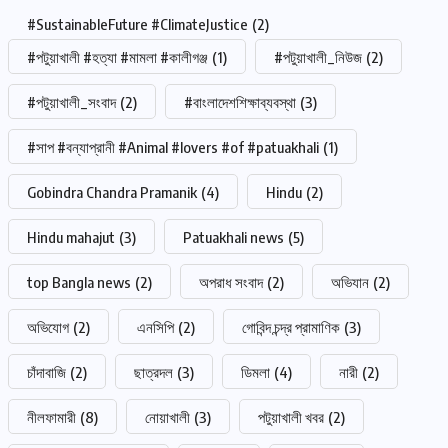
#SustainableFuture #ClimateJustice
(2)
#পটুয়াখালী #হত্যা #মামলা #কালীগঞ্জ
(1)
#পটুয়াখালী_নিউজ
(2)
#পটুয়াখালী_সংবাদ
(2)
#বাংলাদেশশিক্ষাব্যবস্থা
(3)
#সাপ #বন্যাপ্রানী #Animal #lovers #of #patuakhali
(1)
Gobindra Chandra Pramanik
(4)
Hindu
(2)
Hindu mahajut
(3)
Patuakhali news
(5)
top Bangla news
(2)
অপরাধ সংবাদ
(2)
অভিযান
(2)
অভিযোগ
(2)
এনসিপি
(2)
গোবিন্দ চন্দ্র প্রামাণিক
(3)
চাঁদাবাজি
(2)
ছাত্রদল
(3)
ডিমলা
(4)
নারী
(2)
নীলফামারী
(8)
নোয়াখালী
(3)
পটুয়াখালী খবর
(2)