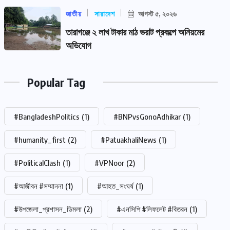
জাতীয়
সারাদেশ
আগস্ট ৫, ২০২৬
তারাগঞ্জে ২ লাখ টাকার মাঠ ভরাট প্রকল্পে অনিয়মের
অভিযোগ
Popular Tag
#BangladeshPolitics
(1)
#BNPvsGonoAdhikar
(1)
#humanity_first
(2)
#PatuakhaliNews
(1)
#PoliticalClash
(1)
#VPNoor
(2)
#আজীবন #সম্মাননা
(1)
#আহত_সংঘর্ষ
(1)
#উপজেলা_প্রশাসন_ডিমলা
(2)
#এনসিপি #লিফলেট #বিতরন
(1)