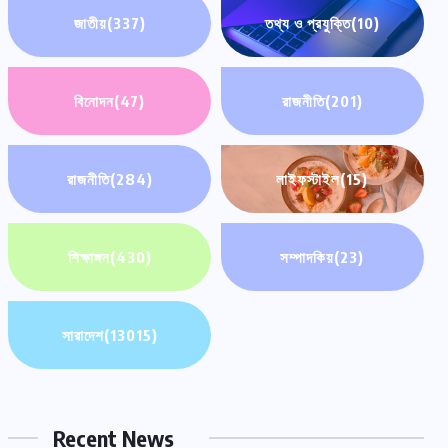
জাতীয়
(337)
তথ্য ও প্রযুক্তি
(10)
বিনোদন
(47)
রাজনীতি
(201)
রাজনীতি
(284)
লাইফস্টাইল
(15)
শিক্ষাঙ্গন
(430)
সম্পাদকিয়
(23)
সারাদেশ
(13015)
Recent News