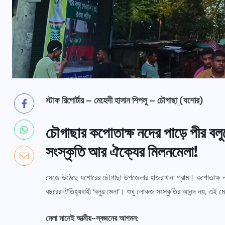
স্টাফ রিপোর্টার – মেহেদী হাসান শিপলু – চৌগাছা (যশোর)
চৌগাছার কপোতাক্ষ নদের পাড়ে পীর বলু
সংস্কৃতি আর ঐক্যের মিলনমেলা!
সেজে উঠেছে যশোরের চৌগাছা উপজেলার হাজরাখানা গ্রাম। কপোতাক্ষ নদে
বছরের ঐতিহ্যবাহী ‘বলুর মেলা’। শুধু লোকজ সংস্কৃতির আনন্দ নয়, এই
মেলা মানেই আত্মীয়-স্বজনের আগমন: