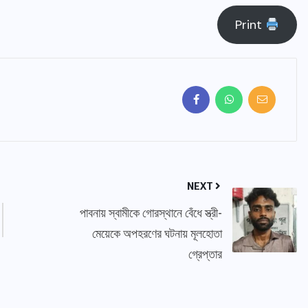
Print
NEXT
পাবনায় স্বামীকে গোরস্থানে বেঁধে স্ত্রী-
মেয়েকে অপহরণের ঘটনায় মূলহোতা
গ্রেপ্তার