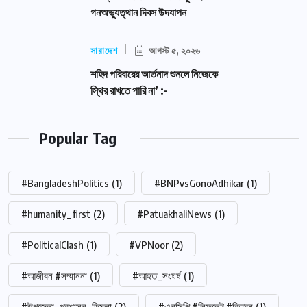
গনঅভ্যুত্থান দিবস উদযাপন
সারাদেশ
আগস্ট ৫, ২০২৬
শহিদ পরিবারের আর্তনাদ শুনলে নিজেকে
স্থির রাখতে পারি না’ :-
Popular Tag
#BangladeshPolitics
(1)
#BNPvsGonoAdhikar
(1)
#humanity_first
(2)
#PatuakhaliNews
(1)
#PoliticalClash
(1)
#VPNoor
(2)
#আজীবন #সম্মাননা
(1)
#আহত_সংঘর্ষ
(1)
#উপজেলা_প্রশাসন_ডিমলা
(2)
#এনসিপি #লিফলেট #বিতরন
(1)