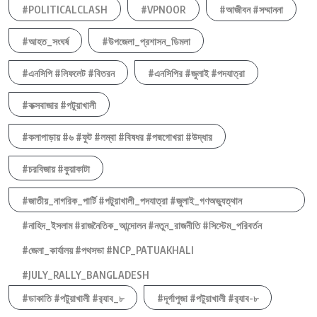
#POLITICALCLASH
#VPNOOR
#আজীবন #সম্মাননা
#আহত_সংঘর্ষ
#উপজেলা_প্রশাসন_ডিমলা
#এনসিপি #লিফলেট #বিতরন
#এনসিপির #জুলাই #পদযাত্রা
#কক্সবাজার #পটুয়াখালী
#কলাপাড়ায় #৬ #ফুট #লম্বা #বিষধর #পদ্মগোখরা #উদ্ধার
#চরবিজায় #কুয়াকাটা
#জাতীয়_নাগরিক_পার্টি #পটুয়াখালী_পদযাত্রা #জুলাই_গণঅভ্যুত্থান
#নাহিদ_ইসলাম #রাজনৈতিক_আন্দোলন #নতুন_রাজনীতি #সিস্টেম_পরিবর্তন
#জেলা_কার্যালয় #পথসভা #NCP_PATUAKHALI
#JULY_RALLY_BANGLADESH
#ডাকাতি #পটুয়াখালী #র‍্যাব_৮
#দূর্গাপুজা #পটুয়াখালী #র‍্যাব-৮