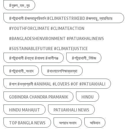
#নুরুল_হক_নুর
#পটুয়াখালী #জলবায়ুপরিবর্তন #CLIMATESTRIKEBD #জলবায়ু_ন্যায়বিচার
#YOUTHFORCLIMATE #CLIMATEACTION
#BANGLADESHENVIRONMENT #PATUAKHALINEWS
#SUSTAINABLEFUTURE #CLIMATEJUSTICE
#পটুয়াখালী #হত্যা #মামলা #কালীগঞ্জ
#পটুয়াখালী_নিউজ
#পটুয়াখালী_সংবাদ
#বাংলাদেশশিক্ষাব্যবস্থা
#সাপ #বন্যাপ্রানী #ANIMAL #LOVERS #OF #PATUAKHALI
GOBINDRA CHANDRA PRAMANIK
HINDU
HINDU MAHAJUT
PATUAKHALI NEWS
TOP BANGLA NEWS
অপরাধ সংবাদ
অভিযান