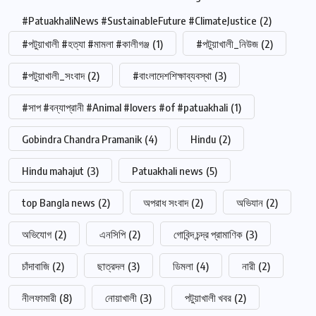
#PatuakhaliNews #SustainableFuture #ClimateJustice
(2)
#পটুয়াখালী #হত্যা #মামলা #কালীগঞ্জ
(1)
#পটুয়াখালী_নিউজ
(2)
#পটুয়াখালী_সংবাদ
(2)
#বাংলাদেশশিক্ষাব্যবস্থা
(3)
#সাপ #বন্যাপ্রানী #Animal #lovers #of #patuakhali
(1)
Gobindra Chandra Pramanik
(4)
Hindu
(2)
Hindu mahajut
(3)
Patuakhali news
(5)
top Bangla news
(2)
অপরাধ সংবাদ
(2)
অভিযান
(2)
অভিযোগ
(2)
এনসিপি
(2)
গোবিন্দ চন্দ্র প্রামাণিক
(3)
চাঁদাবাজি
(2)
ছাত্রদল
(3)
ডিমলা
(4)
নারী
(2)
নীলফামারী
(8)
নোয়াখালী
(3)
পটুয়াখালী খবর
(2)