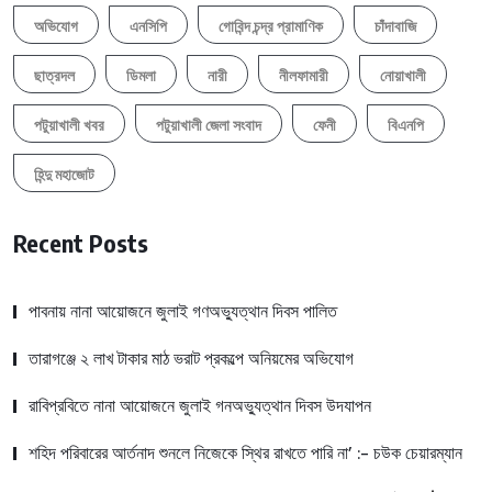
অভিযোগ
এনসিপি
গোবিন্দ চন্দ্র প্রামাণিক
চাঁদাবাজি
ছাত্রদল
ডিমলা
নারী
নীলফামারী
নোয়াখালী
পটুয়াখালী খবর
পটুয়াখালী জেলা সংবাদ
ফেনী
বিএনপি
হিন্দু মহাজোট
Recent Posts
পাবনায় নানা আয়োজনে জুলাই গণঅভ্যুত্থান দিবস পালিত
তারাগঞ্জে ২ লাখ টাকার মাঠ ভরাট প্রকল্পে অনিয়মের অভিযোগ
রাবিপ্রবিতে নানা আয়োজনে জুলাই গনঅভ্যুত্থান দিবস উদযাপন
শহিদ পরিবারের আর্তনাদ শুনলে নিজেকে স্থির রাখতে পারি না’ :- চউক চেয়ারম্যান