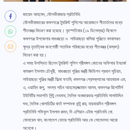
জায়েদ আহমেদ, মৌলভীবাজার প্রতিনিধি:
মৌলভীবাজারের কমলগঞ্জে ট্যুরিস্ট পুলিশের আয়োজনে শীতার্তদের মধ্যে
শীতবস্ত্র বিতরণ করা হয়েছে। বৃহস্পতিবার (১৯ ডিসেম্বর) বিকেলে
কমলগঞ্জ উপজেলার মাগুরছড়া ও লাউয়াছড়া খাসিয়া পুঞ্জিতে বসবাসরত
ক্ষুদ্র নৃতাত্বিক জনগোষ্ঠী শতাধিক পরিবারের মধ্যে শীতবস্ত্র (কম্বল)
বিতরণ করা হয়।
এ সময় উপস্থিত ছিলেন ট্যুরিস্ট পুলিশ শ্রীমঙ্গল জোনের অফিসার ইনচার্জ
কামরুল ইসলাম চৌধুরী, মাগুরছড়া পুঞ্জির মন্ত্রী জিডিশন প্রধান সুচিয়াং,
লাউয়াছড়া পুঞ্জির মন্ত্রী ফিল্মা ফতমি, কমলগঞ্জ প্রেসক্লাবের আহবায়ক এম,
এ, ওয়াহিদ রুলু, সদস্য সচিব আহমেদুজ্জামান আলম, কমলগঞ্জ রিপোর্টার্স
ইউনিটির সভাপতি পিন্টু দেবনাথ, দৈনিক অবজারভার প্রতিনিধি সালাউদ্দিন
শুভ, দৈনিক খোলাচিঠির বার্তা সম্পাদক নান্টু রায়, যায়যায়দিন শ্রীমঙ্গল
প্রতিনিধি শফিকুল ইসলাম রুমন, দি এশিয়ান এইজ প্রতিনধি মো.
মোনায়েম খান, বাংলাদেশ বেতার প্রতিনিধি আর কে সোমেনসহ আরো
অনেকে।