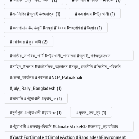
#এনসিপির #জুলাই #পদযাত্রা
(1)
#কক্সবাজার #পটুয়াখালী
(1)
#কলাপাড়ায় #৬ #ফুট #লম্বা #বিষধর #পদ্মগোখরা #উদ্ধার
(1)
#চরবিজায় #কুয়াকাটা
(2)
#জাতীয়_নাগরিক_পার্টি #পটুয়াখালী_পদযাত্রা #জুলাই_গণঅভ্যুত্থান
#নাহিদ_ইসলাম #রাজনৈতিক_আন্দোলন #নতুন_রাজনীতি #সিস্টেম_পরিবর্তন
#জেলা_কার্যালয় #পথসভা #NCP_Patuakhali
#July_Rally_Bangladesh
(1)
#ডাকাতি #পটুয়াখালী #র‍্যাব_৮
(1)
#দূর্গাপুজা #পটুয়াখালী #র‍্যাব-৮
(1)
#নুরুল_হক_নুর
(1)
#পটুয়াখালী #জলবায়ুপরিবর্তন #ClimateStrikeBD #জলবায়ু_ন্যায়বিচার
#YouthForClimate #ClimateAction #BangladeshEnvironment