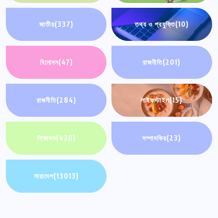
জাতীয়
(337)
তথ্য ও প্রযুক্তি
(10)
বিনোদন
(47)
রাজনীতি
(201)
রাজনীতি
(284)
লাইফস্টাইল
(15)
শিক্ষাঙ্গন
(430)
সম্পাদকিয়
(23)
সারাদেশ
(13013)