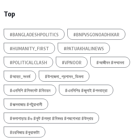
Top
#BANGLADESHPOLITICS
#BNPVSGONOADHIKAR
#HUMANITY_FIRST
#PATUAKHALINEWS
#POLITICALCLASH
#VPNOOR
#আজীবন #সম্মাননা
#আহত_সংঘর্ষ
#উপজেলা_প্রশাসন_ডিমলা
#এনসিপি #লিফলেট #বিতরন
#এনসিপির #জুলাই #পদযাত্রা
#কক্সবাজার #পটুয়াখালী
#কলাপাড়ায় #৬ #ফুট #লম্বা #বিষধর #পদ্মগোখরা #উদ্ধার
#চরবিজায় #কুয়াকাটা