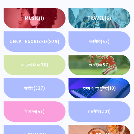
MUSIC
(1)
TRAVEL
(6)
UNCATEGORIZED
(829)
অর্থনীতি
(53)
আন্তর্জাতিক
(36)
খেলাধুলা
(57)
জাতীয়
(337)
তথ্য ও প্রযুক্তি
(10)
বিনোদন
(47)
রাজনীতি
(201)