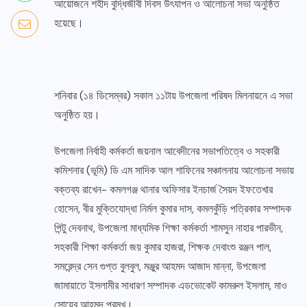
আয়োজনে শহীদ বুদ্ধিজীবী দিবস উৎযাপন ও আলোচনা সভা অনুষ্ঠিত
হয়েছে।
শনিবার (১৪ ডিসেম্বর) সকাল ১১টায় উপজেলা পরিষদ মিলনায়নে এ সভা
অনুষ্ঠিত হয়।
উপজেলা নির্বাহী কর্মকর্তা জয়নাল আবেদীনের সভাপতিত্বে ও সহকারী
কমিশনার (ভূমি) ডি এম সাদিক আল শাফিনের সঞ্চালনায় আলোচনা সভায়
বক্তব্য রাখেন- কমলগঞ্জ থানার অফিসার ইনচার্জ সৈয়দ ইফতেখার
হোসেন, বীর মুক্তিযোদ্ধা নির্মল কুমার দাস, কমলকুঁড়ি পত্রিকার সম্পাদক
পিন্টু দেবনাথ, উপজেলা মাধ্যমিক শিক্ষা কর্মকর্তা শামসুন নাহার পারভীন,
সহকারী শিক্ষা কর্মকর্তা জয় কুমার হাজরা, শিক্ষক দেবাংশু রঞ্জন পাল,
সমরেন্দ্র সেন গুপ্ত বুলবুল, মঞ্জুর আহমদ আজাদ মান্না, উপজেলা
জামায়াতে ইসলামীর সাধারণ সম্পাদক এডভোকেট কামরুল ইসলাম, মাও
সোয়েব আহমদ প্রমুখ।