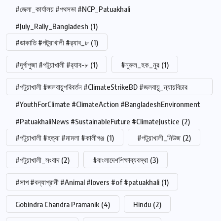
#জেলা_কার্যালয় #পথসভা #NCP_Patuakhali
#July_Rally_Bangladesh
(1)
#ডাকাতি #পটুয়াখালী #র‍্যাব_৮
(1)
#দূর্গাপুজা #পটুয়াখালী #র‍্যাব-৮
(1)
#নুরুল_হক_নুর
(1)
#পটুয়াখালী #জলবায়ুপরিবর্তন #ClimateStrikeBD #জলবায়ু_ন্যায়বিচার
#YouthForClimate #ClimateAction #BangladeshEnvironment
#PatuakhaliNews #SustainableFuture #ClimateJustice
(2)
#পটুয়াখালী #হত্যা #মামলা #কালীগঞ্জ
(1)
#পটুয়াখালী_নিউজ
(2)
#পটুয়াখালী_সংবাদ
(2)
#বাংলাদেশশিক্ষাব্যবস্থা
(3)
#সাপ #বন্যাপ্রানী #Animal #lovers #of #patuakhali
(1)
Gobindra Chandra Pramanik
(4)
Hindu
(2)