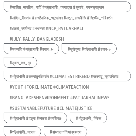
#জাতীয়_নাগরিক_পার্টি #পটুয়াখালী_পদযাত্রা #জুলাই_গণঅভ্যুত্থান
#নাহিদ_ইসলাম #রাজনৈতিক_আন্দোলন #নতুন_রাজনীতি #সিস্টেম_পরিবর্তন
#জেলা_কার্যালয় #পথসভা #NCP_PATUAKHALI
#JULY_RALLY_BANGLADESH
#ডাকাতি #পটুয়াখালী #র‍্যাব_৮
#দূর্গাপুজা #পটুয়াখালী #র‍্যাব-৮
#নুরুল_হক_নুর
#পটুয়াখালী #জলবায়ুপরিবর্তন #CLIMATESTRIKEBD #জলবায়ু_ন্যায়বিচার
#YOUTHFORCLIMATE #CLIMATEACTION
#BANGLADESHENVIRONMENT #PATUAKHALINEWS
#SUSTAINABLEFUTURE #CLIMATEJUSTICE
#পটুয়াখালী #হত্যা #মামলা #কালীগঞ্জ
#পটুয়াখালী_নিউজ
#পটুয়াখালী_সংবাদ
#বাংলাদেশশিক্ষাব্যবস্থা