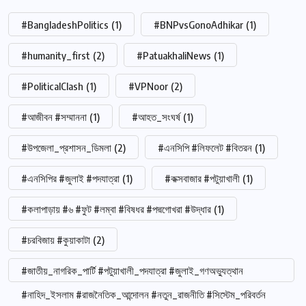
#BangladeshPolitics
(1)
#BNPvsGonoAdhikar
(1)
#humanity_first
(2)
#PatuakhaliNews
(1)
#PoliticalClash
(1)
#VPNoor
(2)
#আজীবন #সম্মাননা
(1)
#আহত_সংঘর্ষ
(1)
#উপজেলা_প্রশাসন_ডিমলা
(2)
#এনসিপি #লিফলেট #বিতরন
(1)
#এনসিপির #জুলাই #পদযাত্রা
(1)
#কক্সবাজার #পটুয়াখালী
(1)
#কলাপাড়ায় #৬ #ফুট #লম্বা #বিষধর #পদ্মগোখরা #উদ্ধার
(1)
#চরবিজায় #কুয়াকাটা
(2)
#জাতীয়_নাগরিক_পার্টি #পটুয়াখালী_পদযাত্রা #জুলাই_গণঅভ্যুত্থান
#নাহিদ_ইসলাম #রাজনৈতিক_আন্দোলন #নতুন_রাজনীতি #সিস্টেম_পরিবর্তন