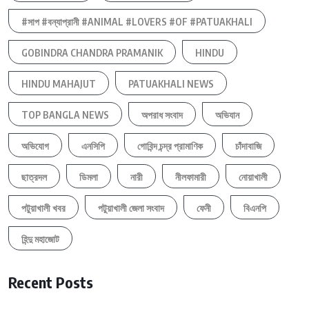
#সাপ #বন্যাপ্রানী #ANIMAL #LOVERS #OF #PATUAKHALI
GOBINDRA CHANDRA PRAMANIK
HINDU
HINDU MAHAJUT
PATUAKHALI NEWS
TOP BANGLA NEWS
অপরাধ সংবাদ
অভিযান
অভিযোগ
এনসিপি
গোবিন্দ চন্দ্র প্রামাণিক
চাঁদাবাজি
ছাত্রদল
ডিমলা
নারী
নীলফামারী
নোয়াখালী
পটুয়াখালী খবর
পটুয়াখালী জেলা সংবাদ
ফেনী
বিএনপি
হিন্দু মহাজোট
Recent Posts