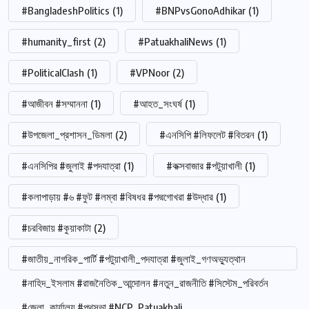
#BangladeshPolitics
(1)
#BNPvsGonoAdhikar
(1)
#humanity_first
(2)
#PatuakhaliNews
(1)
#PoliticalClash
(1)
#VPNoor
(2)
#আজীবন #সম্মাননা
(1)
#আহত_সংঘর্ষ
(1)
#উপজেলা_প্রশাসন_ডিমলা
(2)
#এনসিপি #লিফলেট #বিতরন
(1)
#এনসিপির #জুলাই #পদযাত্রা
(1)
#কক্সবাজার #পটুয়াখালী
(1)
#কলাপাড়ায় #৬ #ফুট #লম্বা #বিষধর #পদ্মগোখরা #উদ্ধার
(1)
#চরবিজায় #কুয়াকাটা
(2)
#জাতীয়_নাগরিক_পার্টি #পটুয়াখালী_পদযাত্রা #জুলাই_গণঅভ্যুত্থান
#নাহিদ_ইসলাম #রাজনৈতিক_আন্দোলন #নতুন_রাজনীতি #সিস্টেম_পরিবর্তন
#জেলা_কার্যালয় #পথসভা #NCP_Patuakhali