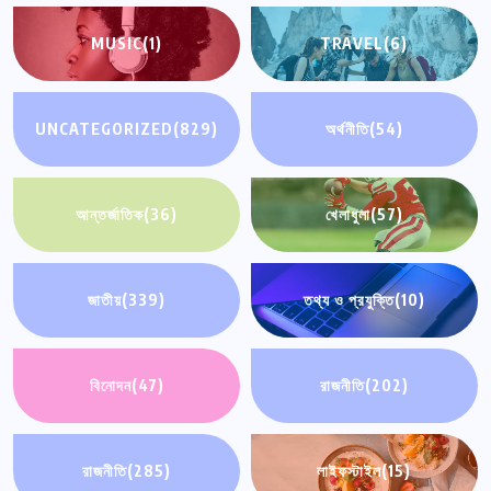
MUSIC
(1)
TRAVEL
(6)
UNCATEGORIZED
(829)
অর্থনীতি
(54)
আন্তর্জাতিক
(36)
খেলাধুলা
(57)
জাতীয়
(339)
তথ্য ও প্রযুক্তি
(10)
বিনোদন
(47)
রাজনীতি
(202)
রাজনীতি
(285)
লাইফস্টাইল
(15)