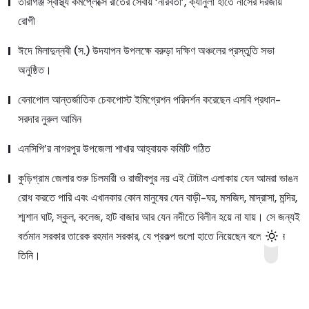
তারাগঞ্জ স্বাস্থ্য কমপ্লেক্সে রাতের সেবায় ‘নীরবতা’, ক্যানুলা হাতে নার্সের দরজায়
রোগী
ঈদে মিলাদুন্নবী (স.) উদযাপন উপলক্ষে বরুড়া দক্ষিণ অঞ্চলের প্রস্তুতি সভা
অনুষ্ঠিত।
বেনাপোল আন্তর্জাতিক চেকপোস্ট ইমিগ্রেশন পরিদর্শন করেছেন এসবি প্রধান-
সরদার নুরুল আমিন
এনসিপি’র নাগরপুর উপজেলা শাখার আহ্বায়ক কমিটি গঠিত
কুড়িগ্রাম জেলার শুরু চিলমারী ও রাজীবপুর নয় এই টোটাল এলাকায় যেন আমরা ভাঙন
রোধ করতে পারি এবং এখানকার কোন মানুষের যেন বাড়ী-ঘর, মসজিদ, মাদ্রাসা, মন্দির,
শ্মশান ঘাট, স্কুল, কলেজ, হাট বাজার আর যেন নদীতে বিলীন হয়ে না যায়। সে জন্যই
বর্তমান সরকার তারেক রহমান সরকার, যে প্রকল্প গুলো হাতে নিয়েছেন বলে জানান
তিনি।