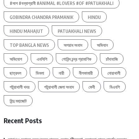
#সাপ #বন্যাপ্রানী #ANIMAL #LOVERS #OF #PATUAKHALI
GOBINDRA CHANDRA PRAMANIK
HINDU
HINDU MAHAJUT
PATUAKHALI NEWS
TOP BANGLA NEWS
অপরাধ সংবাদ
অভিযান
অভিযোগ
এনসিপি
গোবিন্দ চন্দ্র প্রামাণিক
চাঁদাবাজি
ছাত্রদল
ডিমলা
নারী
নীলফামারী
নোয়াখালী
পটুয়াখালী খবর
পটুয়াখালী জেলা সংবাদ
ফেনী
বিএনপি
হিন্দু মহাজোট
Recent Posts