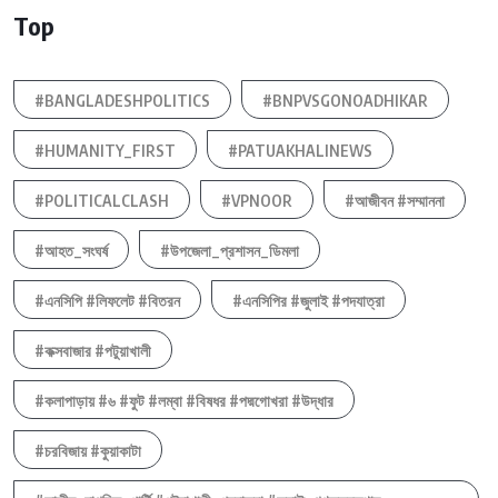
Top
#BANGLADESHPOLITICS
#BNPVSGONOADHIKAR
#HUMANITY_FIRST
#PATUAKHALINEWS
#POLITICALCLASH
#VPNOOR
#আজীবন #সম্মাননা
#আহত_সংঘর্ষ
#উপজেলা_প্রশাসন_ডিমলা
#এনসিপি #লিফলেট #বিতরন
#এনসিপির #জুলাই #পদযাত্রা
#কক্সবাজার #পটুয়াখালী
#কলাপাড়ায় #৬ #ফুট #লম্বা #বিষধর #পদ্মগোখরা #উদ্ধার
#চরবিজায় #কুয়াকাটা