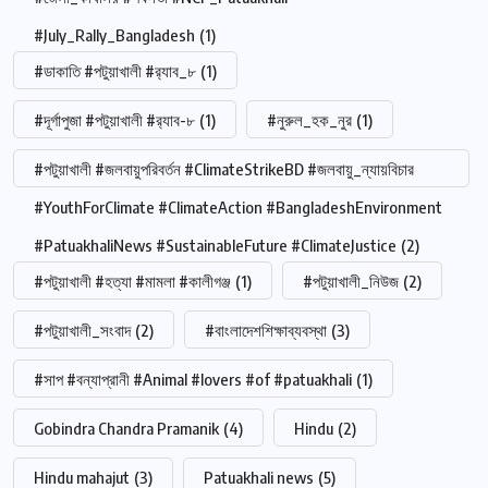
#July_Rally_Bangladesh
(1)
#ডাকাতি #পটুয়াখালী #র‍্যাব_৮
(1)
#দূর্গাপুজা #পটুয়াখালী #র‍্যাব-৮
(1)
#নুরুল_হক_নুর
(1)
#পটুয়াখালী #জলবায়ুপরিবর্তন #ClimateStrikeBD #জলবায়ু_ন্যায়বিচার
#YouthForClimate #ClimateAction #BangladeshEnvironment
#PatuakhaliNews #SustainableFuture #ClimateJustice
(2)
#পটুয়াখালী #হত্যা #মামলা #কালীগঞ্জ
(1)
#পটুয়াখালী_নিউজ
(2)
#পটুয়াখালী_সংবাদ
(2)
#বাংলাদেশশিক্ষাব্যবস্থা
(3)
#সাপ #বন্যাপ্রানী #Animal #lovers #of #patuakhali
(1)
Gobindra Chandra Pramanik
(4)
Hindu
(2)
Hindu mahajut
(3)
Patuakhali news
(5)