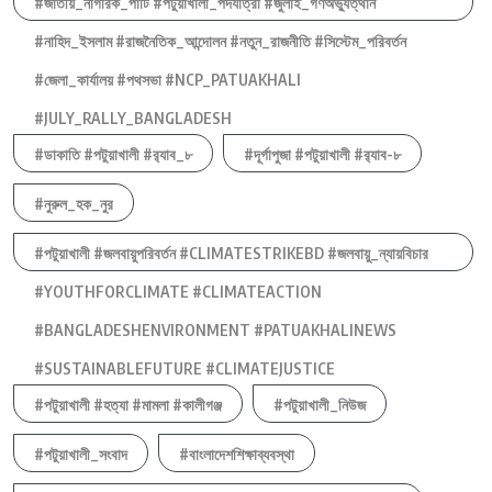
#জাতীয়_নাগরিক_পার্টি #পটুয়াখালী_পদযাত্রা #জুলাই_গণঅভ্যুত্থান
#নাহিদ_ইসলাম #রাজনৈতিক_আন্দোলন #নতুন_রাজনীতি #সিস্টেম_পরিবর্তন
#জেলা_কার্যালয় #পথসভা #NCP_PATUAKHALI
#JULY_RALLY_BANGLADESH
#ডাকাতি #পটুয়াখালী #র‍্যাব_৮
#দূর্গাপুজা #পটুয়াখালী #র‍্যাব-৮
#নুরুল_হক_নুর
#পটুয়াখালী #জলবায়ুপরিবর্তন #CLIMATESTRIKEBD #জলবায়ু_ন্যায়বিচার
#YOUTHFORCLIMATE #CLIMATEACTION
#BANGLADESHENVIRONMENT #PATUAKHALINEWS
#SUSTAINABLEFUTURE #CLIMATEJUSTICE
#পটুয়াখালী #হত্যা #মামলা #কালীগঞ্জ
#পটুয়াখালী_নিউজ
#পটুয়াখালী_সংবাদ
#বাংলাদেশশিক্ষাব্যবস্থা