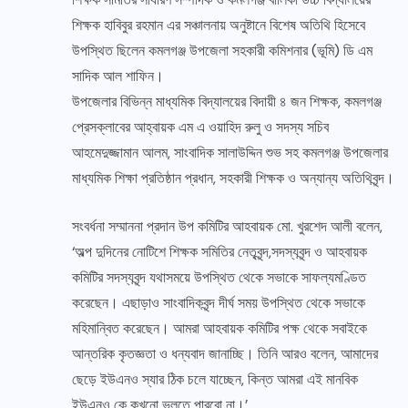
শিক্ষক হাবিবুর রহমান এর সঞ্চালনায় অনুষ্টানে বিশেষ অতিথি হিসেবে
উপস্থিত ছিলেন কমলগঞ্জ উপজেলা সহকারী কমিশনার (ভূমি) ডি এম
সাদিক আল শাফিন।
উপজেলার বিভিন্ন মাধ্যমিক বিদ্যালয়ের বিদায়ী ৪ জন শিক্ষক, কমলগঞ্জ
প্রেসক্লাবের আহ্বায়ক এম এ ওয়াহিদ রুলু ও সদস্য সচিব
আহমেদুজ্জামান আলম, সাংবাদিক সালাউদ্দিন শুভ সহ কমলগঞ্জ উপজেলার
মাধ্যমিক শিক্ষা প্রতিষ্ঠান প্রধান, সহকারী শিক্ষক ও অন্যান্য অতিথিবৃন্দ।
সংবর্ধনা সম্মাননা প্রদান উপ কমিটির আহবায়ক মো. খুরশেদ আলী বলেন,
‘অল্প দুদিনের নোটিশে শিক্ষক সমিতির নেতৃবৃন্দ,সদস্যবৃন্দ ও আহবায়ক
কমিটির সদস্যবৃন্দ যথাসময়ে উপস্থিত থেকে সভাকে সাফল্যমণ্ডিত
করেছেন। এছাড়াও সাংবাদিকবৃন্দ দীর্ঘ সময় উপস্থিত থেকে সভাকে
মহিমান্বিত করেছেন। আমরা আহবায়ক কমিটির পক্ষ থেকে সবাইকে
আন্তরিক কৃতজ্ঞতা ও ধন্যবাদ জানাচ্ছি। তিনি আরও বলেন, আমাদের
ছেড়ে ইউএনও স্যার ঠিক চলে যাচ্ছেন, কিন্ত আমরা এই মানবিক
ইউএনও কে কখনো ভুলতে পারবো না।’