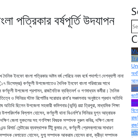
S
লা পত্রিকার বর্ষপূর্তি উদযাপন
C
Mu
Tr
Un
অর্থ
নিক ইনফো বাংলা পত্রিকার অষ্টম বর্ষ পেরিয়ে নবম বর্ষে পদার্পণে দেশব্যাপী নানা
আন্
লবার (১৭ ডিসেম্বর) কর্ণফুলী উপজেলাতেও দৈনিক ইনফো বাংলা পরিবারের সাথে
খেলা
 কর্ণফুলী উপজেলা প্রশাসন, রাজনৈতিক ব্যক্তিবর্গ ও গণমাধ্যম কর্মীরা। দৈনিক
জাত
বে ও সিনিয়র স্টাফ রিপোর্টার সরোয়ার রানা’র সঞ্চালনায় অনুষ্ঠানে প্রধান অতিথি
তথ্য
ষ অতিথি ছিলেন উপজেলা সহকারী কমিশনার (ভূমি) রয়া ত্রিপুরা, মাধ্যমিক শিক্ষা
বিন
 থানার উপপরিদর্শক বিল্লাল হোসেন, কর্ণফুলী থানা বিএনপি’র সিনিয়র যুগ্ন আহ্বায়ক
রাজ
 দক্ষিণ জেলা যুবদলের সহ গণশিক্ষা বিষয়ক সম্পাদক নুরুল কবির, দক্ষিণ জেলা
রাজ
্ড রিসার্চ সেন্টারের ব্যবস্থাপক টিটু কুমার দে, কর্ণফুলী প্রেসক্লাবের সাধারণ
লাই
পাদক বেলায়েত হোসেন, যুগ্ম সম্পাদক আকরাম হোসেন রানা, ক্রীড়া সম্পাদক