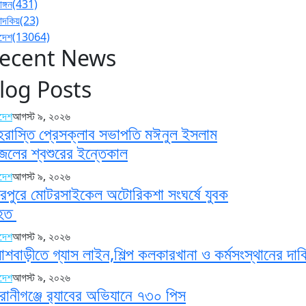
াঙ্গন
(431)
পাদকিয়
(23)
াদেশ
(13064)
ecent News
log Posts
াদেশ
আগস্ট ৯, ২০২৬
হরাস্তি প্রেসক্লাব সভাপতি মঈনুল ইসলাম
জলের শ্বশুরের ইন্তেকাল
াদেশ
আগস্ট ৯, ২০২৬
রপুরে মোটরসাইকেল অটোরিকশা সংঘর্ষে যুবক
িহত
াদেশ
আগস্ট ৯, ২০২৬
াশবাড়ীতে গ্যাস লাইন,শিল্প কলকারখানা ও কর্মসংস্থানের দাব
াদেশ
আগস্ট ৯, ২০২৬
রানীগঞ্জে র‍্যাবের অভিযানে ৭৩০ পিস