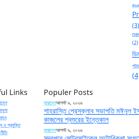
#pa
P
(3
ne
(2)
ডি
পটুয়
(4
ul Links
Populer Posts
রাদেশ
সারাদেশ
আগস্ট ৯, ২০২৬
শাহরাস্তি প্রেসক্লাব সভাপতি মঈনুল ই
াধুলা
নোদন
কাজলের শ্বশুরের ইন্তেকাল
য ও প্রযুক্তি
সারাদেশ
আগস্ট ৯, ২০২৬
জনীতি
সদরপুরে মোটরসাইকেল অটোরিকশা সংঘর্ষ