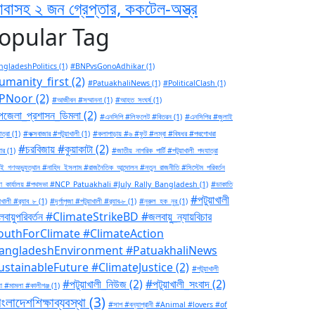
াবাসহ ২ জন গ্রেপ্তার, ককটেল-অস্ত্র
opular Tag
gladeshPolitics
(1)
#BNPvsGonoAdhikar
(1)
umanity_first
(2)
#PatuakhaliNews
(1)
#PoliticalClash
(1)
PNoor
(2)
#আজীবন #সম্মাননা
(1)
#আহত_সংঘর্ষ
(1)
জেলা_প্রশাসন_ডিমলা
(2)
#এনসিপি #লিফলেট #বিতরন
(1)
#এনসিপির #জুলাই
ত্রা
(1)
#কক্সবাজার #পটুয়াখালী
(1)
#কলাপাড়ায় #৬ #ফুট #লম্বা #বিষধর #পদ্মগোখরা
#চরবিজায় #কুয়াকাটা
(2)
ার
(1)
#জাতীয়_নাগরিক_পার্টি #পটুয়াখালী_পদযাত্রা
ই_গণঅভ্যুত্থান #নাহিদ_ইসলাম #রাজনৈতিক_আন্দোলন #নতুন_রাজনীতি #সিস্টেম_পরিবর্তন
া_কার্যালয় #পথসভা #NCP_Patuakhali #July_Rally_Bangladesh
(1)
#ডাকাতি
#পটুয়াখালী
াখালী #র‍্যাব_৮
(1)
#দূর্গাপুজা #পটুয়াখালী #র‍্যাব-৮
(1)
#নুরুল_হক_নুর
(1)
বায়ুপরিবর্তন #ClimateStrikeBD #জলবায়ু_ন্যায়বিচার
outhForClimate #ClimateAction
angladeshEnvironment #PatuakhaliNews
ustainableFuture #ClimateJustice
(2)
#পটুয়াখালী
#পটুয়াখালী_নিউজ
(2)
#পটুয়াখালী_সংবাদ
(2)
া #মামলা #কালীগঞ্জ
(1)
ংলাদেশশিক্ষাব্যবস্থা
(3)
#সাপ #বন্যাপ্রানী #Animal #lovers #of