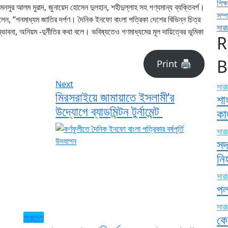
শিক্ষ
নসুর আলম মুরাদ, জুনায়েদ হোসেন দুলহান, শহীদুল্লাহ সহ গণ্যমান্য ব্যক্তিবর্গ।
সম্
বলেন, “গনমাধ্যম জাতির দর্পণ। দৈনিক ইনফো বাংলা পত্রিকা দেশের বিভিন্ন চিত্র
সার
াবনা, অনিয়ম -দুর্নীতির কথা বলে। ভবিষ্যতেও গণমাধ্যমের মূল দায়িত্বের ভূমিকা
R
B
Print 🖨
Next
সার
মিরসরাইয়ে জামায়াতে ইসলামী’র
শা
উদ্যোগে ব্যাডমিন্টন টুর্নামেন্ট
কা
সার
সদ
ন
সার
পল
সার
কে
সারাদেশ