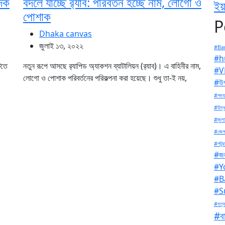
াদক
বদলে যাচ্ছে র‌্যাব: পরিবর্তন হচ্ছে নাম, লোগো ও
ইয়
পোশাক
P
Dhaka canvas
জুলাই ১৩, ২০২২
#Ban
#h
িতে
নতুন রূপে আসছে র‌্যাপিড অ্যাকশন ব্যাটালিয়ন (র‌্যাব)। এ বাহিনীর নাম,
#V
লোগো ও পোশাক পরিবর্তনের পরিকল্পনা করা হয়েছে। শুধু তা-ই নয়,
#উপ
#পদযা
#উদ্ধ
#জুলা
#জেল
#পটুয়
#জল
#Y
#B
#S
#হত্য
#বা