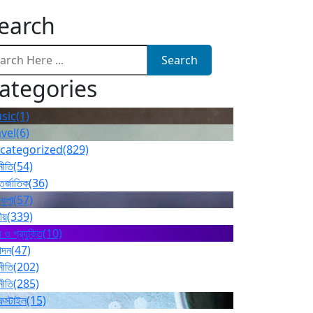
earch
Search
ategories
sic
(1)
avel
(6)
categorized
(829)
নীতি
(54)
তর্জাতিক
(36)
ধুলা
(57)
ীয়
(339)
 ও প্রযুক্তি
(10)
োদন
(47)
নীতি
(202)
নীতি
(285)
ফস্টাইল
(15)