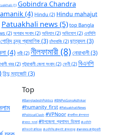
Gobindra Chandra
tuakhali
(1)
ramanik
(4)
Hindu mahajut
Hindu
(2)
Patuakhali news
(5)
)
top Bangla
ws
(2)
অপরাধ সংবাদ
(2)
অভিযান
(2)
অভিযোগ
(2)
এনসিপি
গোবিন্দ চন্দ্র প্রামাণিক
(3)
ছাত্রদল
(3)
চাঁদাবাজি
(2)
নীলফামারী
(8)
মলা
(4)
নোয়াখালী
(3)
নারী
(2)
বিএনপি
াখালী খবর
(2)
পটুয়াখালী জেলা সংবাদ
(2)
ফেনী
(2)
)
হিন্দু মহাজোট
(3)
Top
#BangladeshPolitics
#BNPvsGonoAdhikar
সলাম
#humanity_first
#PatuakhaliNews
#VPNoor
#PoliticalClash
#আজীবন #সম্মাননা
#উপজেলা_প্রশাসন_ডিমলা
#আহত_সংঘর্ষ
#এনসিপি
#লিফলেট #বিতরন
#এনসিপির #জুলাই #পদযাত্রা
#কক্সবাজার #পটুয়াখালী
ে যুবক