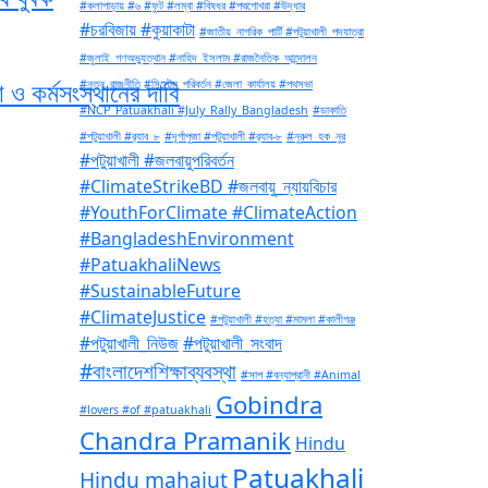
#কলাপাড়ায় #৬ #ফুট #লম্বা #বিষধর #পদ্মগোখরা #উদ্ধার
#চরবিজায় #কুয়াকাটা
#জাতীয়_নাগরিক_পার্টি #পটুয়াখালী_পদযাত্রা
#জুলাই_গণঅভ্যুত্থান #নাহিদ_ইসলাম #রাজনৈতিক_আন্দোলন
 ও কর্মসংস্থানের দাবি
#নতুন_রাজনীতি #সিস্টেম_পরিবর্তন #জেলা_কার্যালয় #পথসভা
#NCP_Patuakhali #July_Rally_Bangladesh
#ডাকাতি
#পটুয়াখালী #র‍্যাব_৮
#দূর্গাপুজা #পটুয়াখালী #র‍্যাব-৮
#নুরুল_হক_নুর
#পটুয়াখালী #জলবায়ুপরিবর্তন
#ClimateStrikeBD #জলবায়ু_ন্যায়বিচার
#YouthForClimate #ClimateAction
#BangladeshEnvironment
#PatuakhaliNews
#SustainableFuture
#ClimateJustice
#পটুয়াখালী #হত্যা #মামলা #কালীগঞ্জ
#পটুয়াখালী_নিউজ
#পটুয়াখালী_সংবাদ
#বাংলাদেশশিক্ষাব্যবস্থা
#সাপ #বন্যাপ্রানী #Animal
Gobindra
#lovers #of #patuakhali
Chandra Pramanik
Hindu
Patuakhali
Hindu mahajut