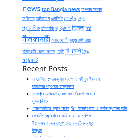
news
top Bangla news
অপরাধ সংবাদ
গোবিন্দ চন্দ্র
অভিযান
অভিযোগ
এনসিপি
ডিমলা
প্রামাণিক
ছাত্রদল
চাঁদাবাজি
নারী
নীলফামারী
নোয়াখালী
পটুয়াখালী খবর
বিএনপি
হিন্দু
পটুয়াখালী জেলা সংবাদ
ফেনী
মহাজোট
Recent Posts
শাহরাস্তি প্রেসক্লাব সভাপতি মঈনুল ইসলাম
কাজলের শ্বশুরের ইন্তেকাল
সদরপুরে মোটরসাইকেল অটোরিকশা সংঘর্ষে
যুবক নিহত
পলাশবাড়ীতে গ্যাস লাইন,শিল্প কলকারখানা ও কর্মসংস্থানের দাবি
কেরানীগঞ্জে র‍্যাবের অভিযানে ৭৩০ পিস
ইয়াবাসহ ২ জন গ্রেপ্তার, ককটেল-অস্ত্র
উদ্ধার