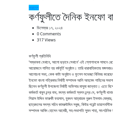
সারাদেশ
কর্ণফুলীতে দৈনিক ইনফো বাং
ডিসেম্বর ১৭, ২০২৪
0 Comments
317 Views
কর্ণফুলী প্রতিনিধি
‘সম্ভাবনা যেখানে, আলো ছড়াবে সেখানে’ এই শ্লোগানকে সামনে রেখে দৈ
আয়োজনে পালিত হয় বর্ষপূর্তি অনুষ্ঠান। তারি ধারাবাহিকতায় মঙ্গ
আলোচনা সভা, কেক কাটা অনুষ্ঠান ও ফুলেল শুভেচ্ছা বিনিময় করেছেন
ইনফো বাংলা পত্রিকার নির্বাহী সম্পাদক আলি আহমেদ শাহিনের সভাপতিত্
ছিলেন কর্ণফুলী উপজেলা নির্বাহী অফিসার মাসুমা জান্নাত। এতে বিশে
কর্মকর্তা বাবুল চন্দ্র নাথ, মৎস্য কর্মকর্তা স্বপন চন্দ্র দে, কর্ণফুলী
গিয়াস উদ্দিন ফারুকী ফয়সাল, যুবদল আহ্বায়ক নুরুল ইসলাম মেম্বার,
ছাত্রদলের সদস্য সচিব কামরুউদ্দিন সবুজ, কিউর পয়েন্ট ডায়াগনস্টিক এন
সম্পাদক আবিদ হোসেন আমেরী, সহ-সভাপতি সুমন শাহা, সাংগঠনিক সম্