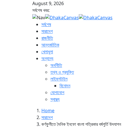
August 9, 2026
সর্বশেষ খবর:
সর্বশেষ
সারাদেশ
রাজনীতি
আন্তর্জাতিক
খেলাধুলা
অন্যান্য
অর্থনীতি
তথ্য ও প্রযুক্তি
লাইফস্টাইল
বিনোদন
যোগাযোগ
স্বাস্থ্য
Home
সারাদেশ
কর্ণফুলীতে দৈনিক ইনফো বাংলা পত্রিকার বর্ষপূর্তি উদযাপন