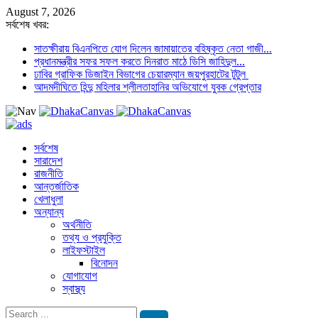
August 7, 2026
সর্বশেষ খবর:
সাতক্ষীরায় বিএনপিতে যোগ দিলেন জামায়াতের বহিষ্কৃত নেতা গাজী...
প্রধানমন্ত্রীর সফর সফল করতে দিনরাত মাঠে ডিসি জাহিদুল...
ঢাবির গ্রাফিক ডিজাইন বিভাগের চেয়ারম্যান জয়পুরহাটের টুটুল
আদমদীঘিতে হিন্দু মহিলার শ্লীলতাহানির অভিযোগে যুবক গ্রেপ্তার
সর্বশেষ
সারাদেশ
রাজনীতি
আন্তর্জাতিক
খেলাধুলা
অন্যান্য
অর্থনীতি
তথ্য ও প্রযুক্তি
লাইফস্টাইল
বিনোদন
যোগাযোগ
স্বাস্থ্য