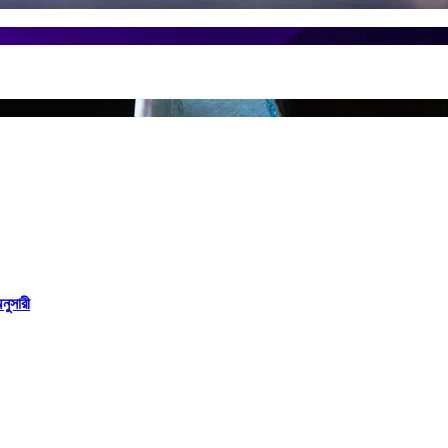
নুসারী