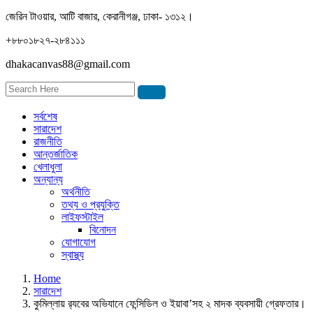
জেরিন টাওয়ার, আটি বাজার, কেরানীগঞ্জ, ঢাকা- ১৩১২।
+৮৮০১৮২৭-২৮৪১১১
dhakacanvas88@gmail.com
সর্বশেষ
সারাদেশ
রাজনীতি
আন্তর্জাতিক
খেলাধুলা
অন্যান্য
অর্থনীতি
তথ্য ও প্রযুক্তি
লাইফস্টাইল
বিনোদন
যোগাযোগ
স্বাস্থ্য
Home
সারাদেশ
কুমিল্লায় র‍্যবের অভিযানে ফেন্সিডিল ও ইয়াবা’সহ ২ মাদক ব্যবসায়ী গ্রেফতার।