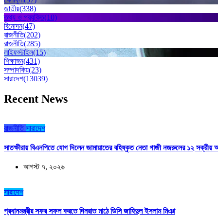
জাতীয়
(338)
তথ্য ও প্রযুক্তি
(10)
বিনোদন
(47)
রাজনীতি
(202)
রাজনীতি
(285)
লাইফস্টাইল
(15)
শিক্ষাঙ্গন
(431)
সম্পাদকিয়
(23)
সারাদেশ
(13039)
Recent News
রাজনীতি
সারাদেশ
সাতক্ষীরায় বিএনপিতে যোগ দিলেন জামায়াতের বহিষ্কৃত নেতা গাজী নজরুলের ১২ সক্রীয় অ
আগস্ট ৭, ২০২৬
সারাদেশ
প্রধানমন্ত্রীর সফর সফল করতে দিনরাত মাঠে ডিসি জাহিদুল ইসলাম মিঞা