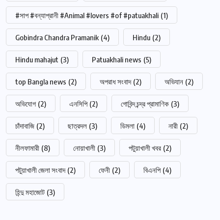
#সাপ #বন্যাপ্রানী #Animal #lovers #of #patuakhali
(1)
Gobindra Chandra Pramanik
(4)
Hindu
(2)
Hindu mahajut
(3)
Patuakhali news
(5)
top Bangla news
(2)
অপরাধ সংবাদ
(2)
অভিযান
(2)
অভিযোগ
(2)
এনসিপি
(2)
গোবিন্দ চন্দ্র প্রামাণিক
(3)
চাঁদাবাজি
(2)
ছাত্রদল
(3)
ডিমলা
(4)
নারী
(2)
নীলফামারী
(8)
নোয়াখালী
(3)
পটুয়াখালী খবর
(2)
পটুয়াখালী জেলা সংবাদ
(2)
ফেনী
(2)
বিএনপি
(4)
হিন্দু মহাজোট
(3)