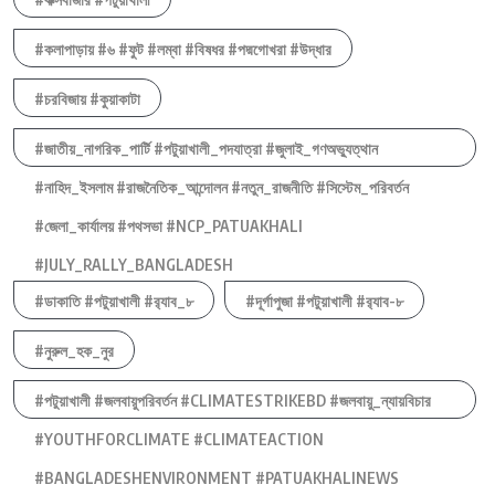
#কলাপাড়ায় #৬ #ফুট #লম্বা #বিষধর #পদ্মগোখরা #উদ্ধার
#চরবিজায় #কুয়াকাটা
#জাতীয়_নাগরিক_পার্টি #পটুয়াখালী_পদযাত্রা #জুলাই_গণঅভ্যুত্থান
#নাহিদ_ইসলাম #রাজনৈতিক_আন্দোলন #নতুন_রাজনীতি #সিস্টেম_পরিবর্তন
#জেলা_কার্যালয় #পথসভা #NCP_PATUAKHALI
#JULY_RALLY_BANGLADESH
#ডাকাতি #পটুয়াখালী #র‍্যাব_৮
#দূর্গাপুজা #পটুয়াখালী #র‍্যাব-৮
#নুরুল_হক_নুর
#পটুয়াখালী #জলবায়ুপরিবর্তন #CLIMATESTRIKEBD #জলবায়ু_ন্যায়বিচার
#YOUTHFORCLIMATE #CLIMATEACTION
#BANGLADESHENVIRONMENT #PATUAKHALINEWS