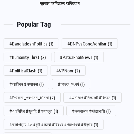
প্রকল্পে অনিয়মের অভিযোগ
Popular Tag
#BangladeshPolitics
(1)
#BNPvsGonoAdhikar
(1)
#humanity_first
(2)
#PatuakhaliNews
(1)
#PoliticalClash
(1)
#VPNoor
(2)
#আজীবন #সম্মাননা
(1)
#আহত_সংঘর্ষ
(1)
#উপজেলা_প্রশাসন_ডিমলা
(2)
#এনসিপি #লিফলেট #বিতরন
(1)
#এনসিপির #জুলাই #পদযাত্রা
(1)
#কক্সবাজার #পটুয়াখালী
(1)
#কলাপাড়ায় #৬ #ফুট #লম্বা #বিষধর #পদ্মগোখরা #উদ্ধার
(1)