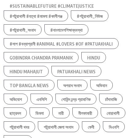
#SUSTAINABLEFUTURE #CLIMATEJUSTICE
#পটুয়াখালী #হত্যা #মামলা #কালীগঞ্জ
#পটুয়াখালী_নিউজ
#পটুয়াখালী_সংবাদ
#বাংলাদেশশিক্ষাব্যবস্থা
#সাপ #বন্যাপ্রানী #ANIMAL #LOVERS #OF #PATUAKHALI
GOBINDRA CHANDRA PRAMANIK
HINDU
HINDU MAHAJUT
PATUAKHALI NEWS
TOP BANGLA NEWS
অপরাধ সংবাদ
অভিযান
অভিযোগ
এনসিপি
গোবিন্দ চন্দ্র প্রামাণিক
চাঁদাবাজি
ছাত্রদল
ডিমলা
নারী
নীলফামারী
নোয়াখালী
পটুয়াখালী খবর
পটুয়াখালী জেলা সংবাদ
ফেনী
বিএনপি