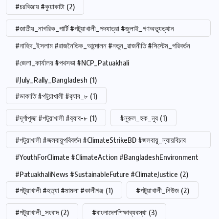
#চরবিজায় #কুয়াকাটা
(2)
#জাতীয়_নাগরিক_পার্টি #পটুয়াখালী_পদযাত্রা #জুলাই_গণঅভ্যুত্থান
#নাহিদ_ইসলাম #রাজনৈতিক_আন্দোলন #নতুন_রাজনীতি #সিস্টেম_পরিবর্তন
#জেলা_কার্যালয় #পথসভা #NCP_Patuakhali
#July_Rally_Bangladesh
(1)
#ডাকাতি #পটুয়াখালী #র‍্যাব_৮
(1)
#দূর্গাপুজা #পটুয়াখালী #র‍্যাব-৮
(1)
#নুরুল_হক_নুর
(1)
#পটুয়াখালী #জলবায়ুপরিবর্তন #ClimateStrikeBD #জলবায়ু_ন্যায়বিচার
#YouthForClimate #ClimateAction #BangladeshEnvironment
#PatuakhaliNews #SustainableFuture #ClimateJustice
(2)
#পটুয়াখালী #হত্যা #মামলা #কালীগঞ্জ
(1)
#পটুয়াখালী_নিউজ
(2)
#পটুয়াখালী_সংবাদ
(2)
#বাংলাদেশশিক্ষাব্যবস্থা
(3)