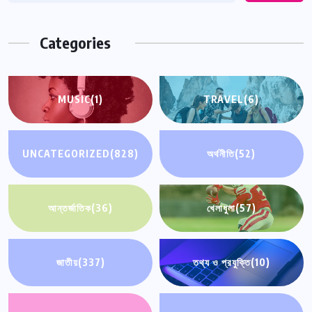
Categories
MUSIC
(1)
TRAVEL
(6)
UNCATEGORIZED
(828)
অর্থনীতি
(52)
আন্তর্জাতিক
(36)
খেলাধুলা
(57)
জাতীয়
(337)
তথ্য ও প্রযুক্তি
(10)