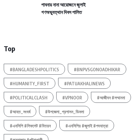
পাবনায় নানা আয়োজনে জুলাই
গণঅভ্যুত্থান দিবস পালিত
Top
#BANGLADESHPOLITICS
#BNPVSGONOADHIKAR
#HUMANITY_FIRST
#PATUAKHALINEWS
#POLITICALCLASH
#VPNOOR
#আজীবন #সম্মাননা
#আহত_সংঘর্ষ
#উপজেলা_প্রশাসন_ডিমলা
#এনসিপি #লিফলেট #বিতরন
#এনসিপির #জুলাই #পদযাত্রা
#কক্সবাজার #পটুয়াখালী