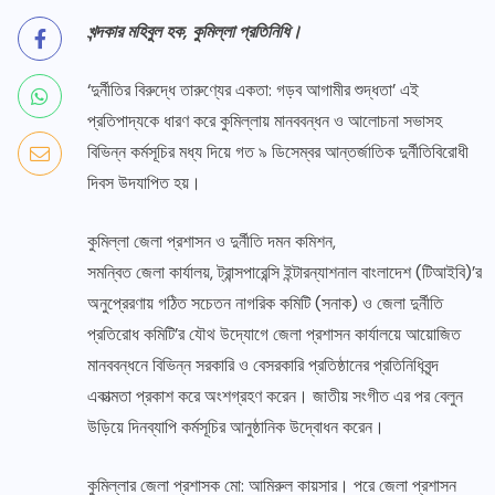
খন্দকার মহিবুল হক, কুমিল্লা প্রতিনিধি।
‘দুর্নীতির বিরুদ্ধে তারুণ্যের একতা: গড়ব আগামীর শুদ্ধতা’ এই
প্রতিপাদ্যকে ধারণ করে কুমিল্লায় মানববন্ধন ও আলোচনা সভাসহ
বিভিন্ন কর্মসূচির মধ্য দিয়ে গত ৯ ডিসেম্বর আন্তর্জাতিক দুর্নীতিবিরোধী
দিবস উদযাপিত হয়।
কুমিল্লা জেলা প্রশাসন ও দুর্নীতি দমন কমিশন,
সমন্বিত জেলা কার্যালয়, ট্রান্সপারেন্সি ইন্টারন্যাশনাল বাংলাদেশ (টিআইবি)’র
অনুপ্রেরণায় গঠিত সচেতন নাগরিক কমিটি (সনাক) ও জেলা দুর্নীতি
প্রতিরোধ কমিটি’র যৌথ উদ্যোগে জেলা প্রশাসন কার্যালয়ে আয়োজিত
মানববন্ধনে বিভিন্ন সরকারি ও বেসরকারি প্রতিষ্ঠানের প্রতিনিধিবৃন্দ
একাত্মতা প্রকাশ করে অংশগ্রহণ করেন। জাতীয় সংগীত এর পর বেলুন
উড়িয়ে দিনব্যাপি কর্মসূচির আনুষ্ঠানিক উদ্বোধন করেন।
কুমিল্লার জেলা প্রশাসক মো: আমিরুল কায়সার। পরে জেলা প্রশাসন