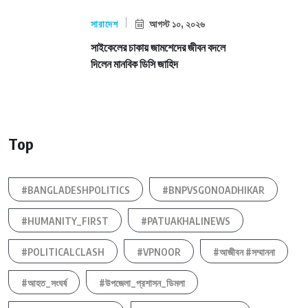
সারাদেশ
আগস্ট ১০, ২০২৬
সাইকেলের চাকায় জামশেদের জীবন বদলে
দিলেন মানবিক ডিসি জাহিদ
Top
#BANGLADESHPOLITICS
#BNPVSGONOADHIKAR
#HUMANITY_FIRST
#PATUAKHALINEWS
#POLITICALCLASH
#VPNOOR
#আজীবন #সম্মাননা
#আহত_সংঘর্ষ
#উপজেলা_প্রশাসন_ডিমলা