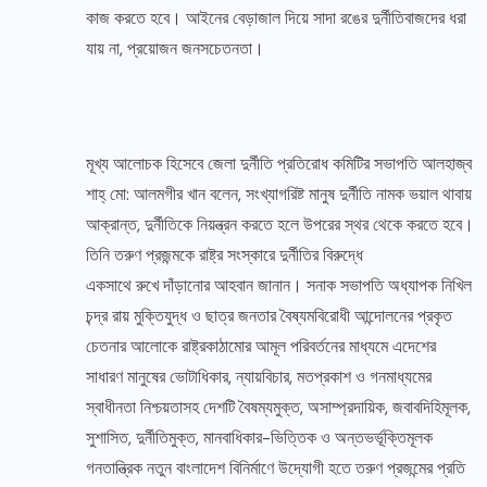
কাজ করতে হবে। আইনের বেড়াজাল দিয়ে সাদা রঙের দুর্নীতিবাজদের ধরা
যায় না, প্রয়োজন জনসচেতনতা।
মূখ্য আলোচক হিসেবে জেলা দুর্নীতি প্রতিরোধ কমিটির সভাপতি আলহাজ্ব
শাহ্ মো: আলমগীর খান বলেন, সংখ্যাগরিষ্ট মানুষ দুর্নীতি নামক ভয়াল থাবায়
আক্রান্ত, দুর্নীতিকে নিয়ন্ত্রন করতে হলে উপরের স্থর থেকে করতে হবে।
তিনি তরুণ প্রজন্মকে রাষ্ট্র সংস্কারে দুর্নীতির বিরুদ্ধে
একসাথে রুখে দাঁড়ানোর আহবান জানান। সনাক সভাপতি অধ্যাপক নিখিল
চন্দ্র রায় মুক্তিযুদ্ধ ও ছাত্র জনতার বৈষ্যমবিরোধী আন্দোলনের প্রকৃত
চেতনার আলোকে রাষ্ট্রকাঠামোর আমূল পরিবর্তনের মাধ্যমে এদেশের
সাধারণ মানুষের ভোটাধিকার, ন্যায়বিচার, মতপ্রকাশ ও গনমাধ্যমের
স্বাধীনতা নিশ্চয়তাসহ দেশটি বৈষম্যমুক্ত, অসাম্প্রদায়িক, জবাবদিহিমূলক,
সুশাসিত, দুর্নীতিমুক্ত, মানবাধিকার-ভিত্তিক ও অন্তভর্ভূক্তিমূলক
গনতান্ত্রিক নতুন বাংলাদেশ বিনির্মাণে উদ্যোগী হতে তরুণ প্রজন্মের প্রতি