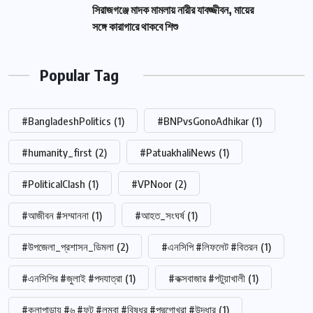
সিরাজগঞ্জে মাদক মামলায় নারীর যাবজ্জীবন, মায়ের
সঙ্গে কারাগারে থাকবে শিশু
Popular Tag
#BangladeshPolitics
(1)
#BNPvsGonoAdhikar
(1)
#humanity_first
(2)
#PatuakhaliNews
(1)
#PoliticalClash
(1)
#VPNoor
(2)
#আজীবন #সম্মাননা
(1)
#আহত_সংঘর্ষ
(1)
#উপজেলা_প্রশাসন_ডিমলা
(2)
#এনসিপি #লিফলেট #বিতরন
(1)
#এনসিপির #জুলাই #পদযাত্রা
(1)
#কক্সবাজার #পটুয়াখালী
(1)
#কলাপাড়ায় #৬ #ফুট #লম্বা #বিষধর #পদ্মগোখরা #উদ্ধার
(1)