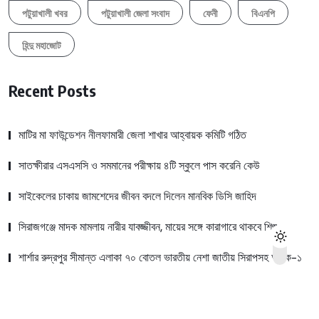
পটুয়াখালী খবর
পটুয়াখালী জেলা সংবাদ
ফেনী
বিএনপি
হিন্দু মহাজোট
Recent Posts
মাটির মা ফাউন্ডেশন নীলফামারী জেলা শাখার আহ্বায়ক কমিটি গঠিত
সাতক্ষীরার এসএসসি ও সমমানের পরীক্ষায় ৪টি স্কুলে পাস করেনি কেউ
সাইকেলের চাকায় জামশেদের জীবন বদলে দিলেন মানবিক ডিসি জাহিদ
সিরাজগঞ্জে মাদক মামলায় নারীর যাবজ্জীবন, মায়ের সঙ্গে কারাগারে থাকবে শিশু
শার্শার রুদ্রপুর সীমান্ত এলাকা ৭০ বোতল ভারতীয় নেশা জাতীয় সিরাপসহ আটক-১