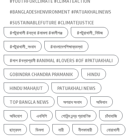
#YOUTHFORCLIMATE #CLIMATEACTION
#BANGLADESHENVIRONMENT #PATUAKHALINEWS
#SUSTAINABLEFUTURE #CLIMATEJUSTICE
#পটুয়াখালী #হত্যা #মামলা #কালীগঞ্জ
#পটুয়াখালী_নিউজ
#পটুয়াখালী_সংবাদ
#বাংলাদেশশিক্ষাব্যবস্থা
#সাপ #বন্যাপ্রানী #ANIMAL #LOVERS #OF #PATUAKHALI
GOBINDRA CHANDRA PRAMANIK
HINDU
HINDU MAHAJUT
PATUAKHALI NEWS
TOP BANGLA NEWS
অপরাধ সংবাদ
অভিযান
অভিযোগ
এনসিপি
গোবিন্দ চন্দ্র প্রামাণিক
চাঁদাবাজি
ছাত্রদল
ডিমলা
নারী
নীলফামারী
নোয়াখালী