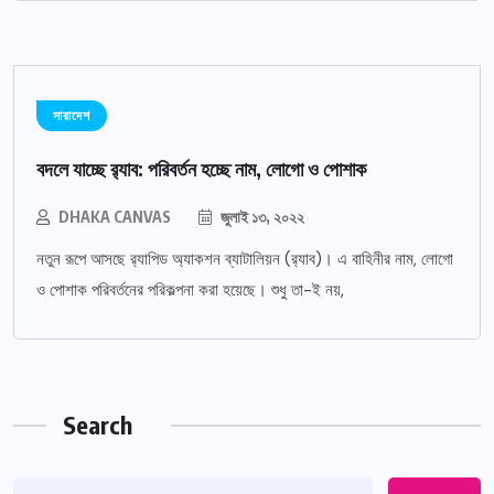
সারাদেশ
বদলে যাচ্ছে র‌্যাব: পরিবর্তন হচ্ছে নাম, লোগো ও পোশাক
DHAKA CANVAS
জুলাই ১৩, ২০২২
নতুন রূপে আসছে র‌্যাপিড অ্যাকশন ব্যাটালিয়ন (র‌্যাব)। এ বাহিনীর নাম, লোগো
ও পোশাক পরিবর্তনের পরিকল্পনা করা হয়েছে। শুধু তা-ই নয়,
Search