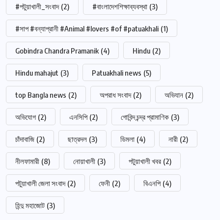
#পটুয়াখালী_সংবাদ
(2)
#বাংলাদেশশিক্ষাব্যবস্থা
(3)
#সাপ #বন্যাপ্রানী #Animal #lovers #of #patuakhali
(1)
Gobindra Chandra Pramanik
(4)
Hindu
(2)
Hindu mahajut
(3)
Patuakhali news
(5)
top Bangla news
(2)
অপরাধ সংবাদ
(2)
অভিযান
(2)
অভিযোগ
(2)
এনসিপি
(2)
গোবিন্দ চন্দ্র প্রামাণিক
(3)
চাঁদাবাজি
(2)
ছাত্রদল
(3)
ডিমলা
(4)
নারী
(2)
নীলফামারী
(8)
নোয়াখালী
(3)
পটুয়াখালী খবর
(2)
পটুয়াখালী জেলা সংবাদ
(2)
ফেনী
(2)
বিএনপি
(4)
হিন্দু মহাজোট
(3)