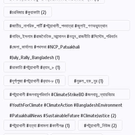
#চরবিজায় #কুয়াকাটা
(2)
#জাতীয়_নাগরিক_পার্টি #পটুয়াখালী_পদযাত্রা #জুলাই_গণঅভ্যুত্থান
#নাহিদ_ইসলাম #রাজনৈতিক_আন্দোলন #নতুন_রাজনীতি #সিস্টেম_পরিবর্তন
#জেলা_কার্যালয় #পথসভা #NCP_Patuakhali
#July_Rally_Bangladesh
(1)
#ডাকাতি #পটুয়াখালী #র‍্যাব_৮
(1)
#দূর্গাপুজা #পটুয়াখালী #র‍্যাব-৮
(1)
#নুরুল_হক_নুর
(1)
#পটুয়াখালী #জলবায়ুপরিবর্তন #ClimateStrikeBD #জলবায়ু_ন্যায়বিচার
#YouthForClimate #ClimateAction #BangladeshEnvironment
#PatuakhaliNews #SustainableFuture #ClimateJustice
(2)
#পটুয়াখালী #হত্যা #মামলা #কালীগঞ্জ
(1)
#পটুয়াখালী_নিউজ
(2)