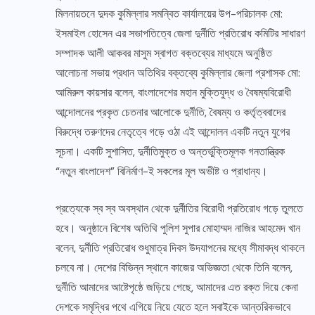
মিলনায়তনে দুদক কুমিল্লার সমন্বিত কার্যালয়ের উপ-পরিচালক মো:
ইসমাইল হোসেন এর সভাপতিত্বে জেলা দুর্নীতি প্রতিরোধ কমিটির সাধারণ
সম্পাদক আলী আকবর মাসুম স্বাগত বক্তব্যের মাধ্যমে অনুষ্ঠিত
আলোচনা সভায় প্রধান অতিথির বক্তব্যে কুমিল্লার জেলা প্রশাসক মো:
আমিরুল কায়সার বলেন, বাংলাদেশের মহান মুক্তিযুদ্ধ ও বৈষম্যবিরোধী
আন্দোলনের প্রকৃত চেতনার আলোকে দুর্নীতি, বৈষম্য ও কর্তৃত্ববাদের
বিরুদ্ধে তরুণদের নেতৃত্বে গড়ে ওঠা এই আন্দোলন একটি নতুন যুগের
সূচনা। একটি সুশাসিত, দুর্নীতিমুক্ত ও অন্তর্ভুক্তিমূলক গনতান্ত্রিক
“নতুন বাংলাদেশ” বিনির্মাণ-ই সকলের মূল অভীষ্ট ও প্রাধান্য।
প্রত্যেকে স্ব স্ব অবস্থান থেকে দুর্নীতির বিরোধী প্রতিরোধ গড়ে তুলতে
হবে। অনুষ্ঠানে বিশেষ অতিথি পুলিশ সুপার মোহাম্মদ নাজির আহমেদ খান
বলেন, দুর্নীতি প্রতিরোধ শুধুমাত্র দিবস উদযাপনের মধ্যে সীমাবদ্ধ থাকলে
চলবে না। দেশের বিভিন্ন স্থানে কাজের অভিজ্ঞতা থেকে তিনি বলেন,
দুর্নীতি আমাদের আষ্টেপৃষ্ঠে জড়িয়ে গেছে, আমাদের এত রক্ত দিয়ে কেনা
দেশকে সমৃদ্ধির পথে এগিয়ে নিয়ে যেতে হলে সবাইকে আন্তরিকভাবে