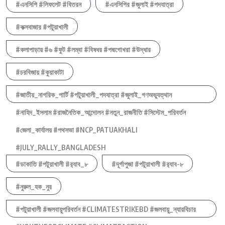
#এনসিপি #লিফলেট #বিতরন
#এনসিপির #জুলাই #পদযাত্রা
#কক্সবাজার #পটুয়াখালী
#কলাপাড়ায় #৬ #ফুট #লম্বা #বিষধর #পদ্মগোখরা #উদ্ধার
#চরবিজায় #কুয়াকাটা
#জাতীয়_নাগরিক_পার্টি #পটুয়াখালী_পদযাত্রা #জুলাই_গণঅভ্যুত্থান
#নাহিদ_ইসলাম #রাজনৈতিক_আন্দোলন #নতুন_রাজনীতি #সিস্টেম_পরিবর্তন
#জেলা_কার্যালয় #পথসভা #NCP_PATUAKHALI
#JULY_RALLY_BANGLADESH
#ডাকাতি #পটুয়াখালী #র‍্যাব_৮
#দূর্গাপুজা #পটুয়াখালী #র‍্যাব-৮
#নুরুল_হক_নুর
#পটুয়াখালী #জলবায়ুপরিবর্তন #CLIMATESTRIKEBD #জলবায়ু_ন্যায়বিচার