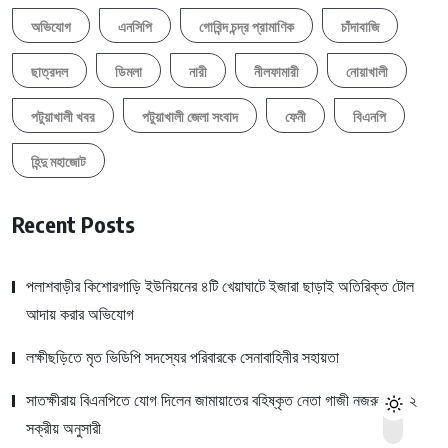
অভিযোগ
এনসিপি
গোবিন্দ চন্দ্র প্রামাণিক
চাঁদাবাজি
ছাত্রদল
ডিমলা
নারী
নীলফামারী
নোয়াখালী
পটুয়াখালী খবর
পটুয়াখালী জেলা সংবাদ
ফেনী
বিএনপি
হিন্দু মহাজোট
Recent Posts
পলাশবাড়ীর কিশোরগাড়ি ইউনিয়নের ৪টি খেয়াঘাটে ইজারা ছাড়াই অতিরিক্ত টোল
আদায় করার অভিযোগ
লক্ষীছড়িতে মৃত ভিডিপি সদস্যের পরিবারকে সেনাবাহিনীর সহায়তা
সাতক্ষীরায় বিএনপিতে যোগ দিলেন জামায়াতের বহিষ্কৃত নেতা গাজী নজরুলের ১২
সক্রীয় অনুসারী