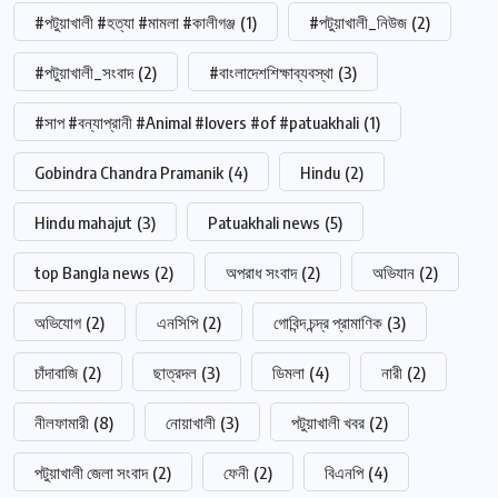
#পটুয়াখালী #হত্যা #মামলা #কালীগঞ্জ
(1)
#পটুয়াখালী_নিউজ
(2)
#পটুয়াখালী_সংবাদ
(2)
#বাংলাদেশশিক্ষাব্যবস্থা
(3)
#সাপ #বন্যাপ্রানী #Animal #lovers #of #patuakhali
(1)
Gobindra Chandra Pramanik
(4)
Hindu
(2)
Hindu mahajut
(3)
Patuakhali news
(5)
top Bangla news
(2)
অপরাধ সংবাদ
(2)
অভিযান
(2)
অভিযোগ
(2)
এনসিপি
(2)
গোবিন্দ চন্দ্র প্রামাণিক
(3)
চাঁদাবাজি
(2)
ছাত্রদল
(3)
ডিমলা
(4)
নারী
(2)
নীলফামারী
(8)
নোয়াখালী
(3)
পটুয়াখালী খবর
(2)
পটুয়াখালী জেলা সংবাদ
(2)
ফেনী
(2)
বিএনপি
(4)