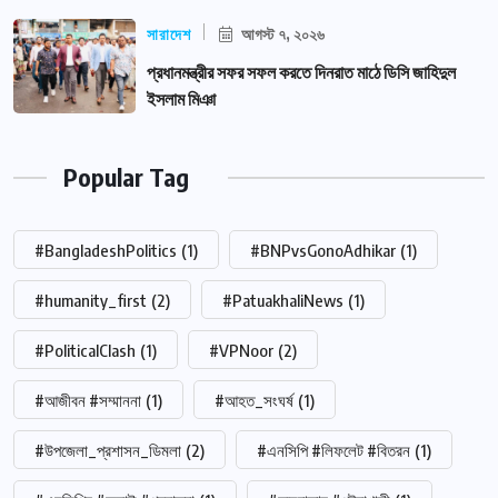
সারাদেশ
আগস্ট ৭, ২০২৬
প্রধানমন্ত্রীর সফর সফল করতে দিনরাত মাঠে ডিসি জাহিদুল
ইসলাম মিঞা
Popular Tag
#BangladeshPolitics
(1)
#BNPvsGonoAdhikar
(1)
#humanity_first
(2)
#PatuakhaliNews
(1)
#PoliticalClash
(1)
#VPNoor
(2)
#আজীবন #সম্মাননা
(1)
#আহত_সংঘর্ষ
(1)
#উপজেলা_প্রশাসন_ডিমলা
(2)
#এনসিপি #লিফলেট #বিতরন
(1)