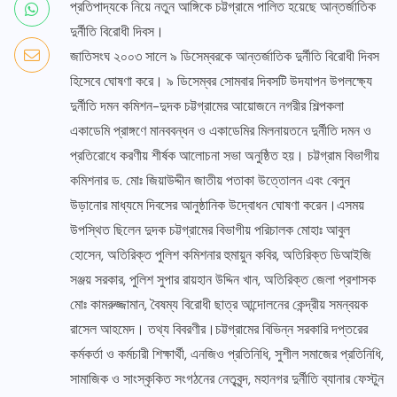
প্রতিপাদ্যকে নিয়ে নতুন আঙ্গিকে চট্টগ্রামে পালিত হয়েছে আন্তর্জাতিক
দুর্নীতি বিরোধী দিবস।
জাতিসংঘ ২০০৩ সালে ৯ ডিসেম্বরকে আন্তর্জাতিক দুর্নীতি বিরোধী দিবস
হিসেবে ঘোষণা করে। ৯ ডিসেম্বর সোমবার দিবসটি উদযাপন উপলক্ষ্যে
দুর্নীতি দমন কমিশন-দুদক চট্টগ্রামের আয়োজনে নগরীর শিল্পকলা
একাডেমি প্রাঙ্গণে মানববন্ধন ও একাডেমির মিলনায়তনে দুর্নীতি দমন ও
প্রতিরোধে করণীয় শীর্ষক আলোচনা সভা অনুষ্ঠিত হয়। চট্টগ্রাম বিভাগীয়
কমিশনার ড. মোঃ জিয়াউদ্দীন জাতীয় পতাকা উত্তোলন এবং বেলুন
উড়ানোর মাধ্যমে দিবসের আনুষ্ঠানিক উদ্বোধন ঘোষণা করেন।এসময়
উপস্থিত ছিলেন দুদক চট্টগ্রামের বিভাগীয় পরিচালক মোহাঃ আবুল
হোসেন, অতিরিক্ত পুলিশ কমিশনার হুমায়ুন কবির, অতিরিক্ত ডিআইজি
সঞ্জয় সরকার, পুলিশ সুপার রায়হান উদ্দিন খান, অতিরিক্ত জেলা প্রশাসক
মোঃ কামরুজ্জামান, বৈষম্য বিরোধী ছাত্র আন্দোলনের কেন্দ্রীয় সমন্বয়ক
রাসেল আহমেদ। তথ্য বিবরণীর।চট্টগ্রামের বিভিন্ন সরকারি দপ্তরের
কর্মকর্তা ও কর্মচারী শিক্ষার্থী, এনজিও প্রতিনিধি, সুশীল সমাজের প্রতিনিধি,
সামাজিক ও সাংস্কৃকিত সংগঠনের নেতৃবৃন্দ, মহানগর দুর্নীতি ব্যানার ফেস্টুন