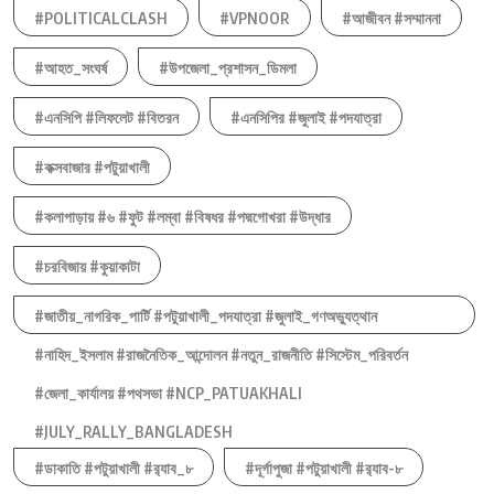
#POLITICALCLASH
#VPNOOR
#আজীবন #সম্মাননা
#আহত_সংঘর্ষ
#উপজেলা_প্রশাসন_ডিমলা
#এনসিপি #লিফলেট #বিতরন
#এনসিপির #জুলাই #পদযাত্রা
#কক্সবাজার #পটুয়াখালী
#কলাপাড়ায় #৬ #ফুট #লম্বা #বিষধর #পদ্মগোখরা #উদ্ধার
#চরবিজায় #কুয়াকাটা
#জাতীয়_নাগরিক_পার্টি #পটুয়াখালী_পদযাত্রা #জুলাই_গণঅভ্যুত্থান
#নাহিদ_ইসলাম #রাজনৈতিক_আন্দোলন #নতুন_রাজনীতি #সিস্টেম_পরিবর্তন
#জেলা_কার্যালয় #পথসভা #NCP_PATUAKHALI
#JULY_RALLY_BANGLADESH
#ডাকাতি #পটুয়াখালী #র‍্যাব_৮
#দূর্গাপুজা #পটুয়াখালী #র‍্যাব-৮