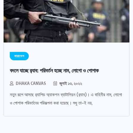
সারাদেশ
বদলে যাচ্ছে র‌্যাব: পরিবর্তন হচ্ছে নাম, লোগো ও পোশাক
DHAKA CANVAS
জুলাই ১৩, ২০২২
নতুন রূপে আসছে র‌্যাপিড অ্যাকশন ব্যাটালিয়ন (র‌্যাব)। এ বাহিনীর নাম, লোগো
ও পোশাক পরিবর্তনের পরিকল্পনা করা হয়েছে। শুধু তা-ই নয়,