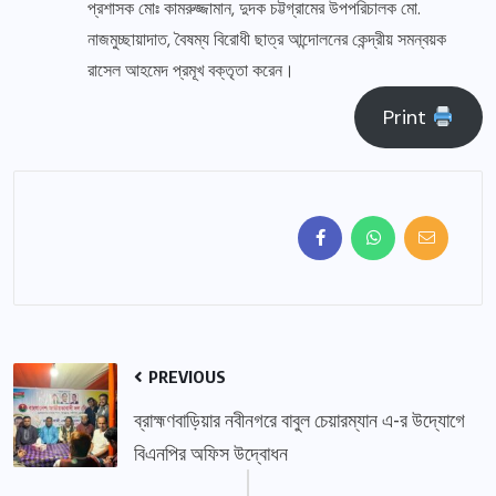
প্রশাসক মোঃ কামরুজ্জামান, দুদক চট্টগ্রামের উপপরিচালক মো.
নাজমুচ্ছায়াদাত, বৈষম্য বিরোধী ছাত্র আন্দোলনের কেন্দ্রীয় সমন্বয়ক
রাসেল আহমেদ প্রমূখ বক্তৃতা করেন।
Print
PREVIOUS
ব্রাহ্মণবাড়িয়ার নবীনগরে বাবুল চেয়ারম্যান এ-র উদ্যোগে
বিএনপির অফিস উদ্বোধন