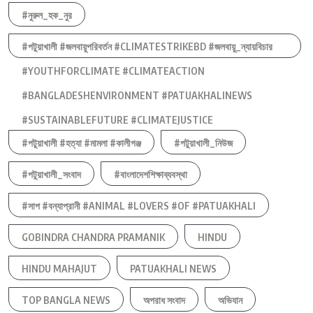
#নুরুল_হক_নুর
#পটুয়াখালী #জলবায়ুপরিবর্তন #CLIMATESTRIKEBD #জলবায়ু_ন্যায়বিচার
#YOUTHFORCLIMATE #CLIMATEACTION
#BANGLADESHENVIRONMENT #PATUAKHALINEWS
#SUSTAINABLEFUTURE #CLIMATEJUSTICE
#পটুয়াখালী #হত্যা #মামলা #কালীগঞ্জ
#পটুয়াখালী_নিউজ
#পটুয়াখালী_সংবাদ
#বাংলাদেশশিক্ষাব্যবস্থা
#সাপ #বন্যাপ্রানী #ANIMAL #LOVERS #OF #PATUAKHALI
GOBINDRA CHANDRA PRAMANIK
HINDU
HINDU MAHAJUT
PATUAKHALI NEWS
TOP BANGLA NEWS
অপরাধ সংবাদ
অভিযান