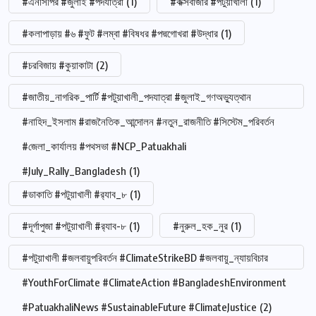
#এনসিপির #জুলাই #পদযাত্রা
(1)
#কক্সবাজার #পটুয়াখালী
(1)
#কলাপাড়ায় #৬ #ফুট #লম্বা #বিষধর #পদ্মগোখরা #উদ্ধার
(1)
#চরবিজায় #কুয়াকাটা
(2)
#জাতীয়_নাগরিক_পার্টি #পটুয়াখালী_পদযাত্রা #জুলাই_গণঅভ্যুত্থান
#নাহিদ_ইসলাম #রাজনৈতিক_আন্দোলন #নতুন_রাজনীতি #সিস্টেম_পরিবর্তন
#জেলা_কার্যালয় #পথসভা #NCP_Patuakhali
#July_Rally_Bangladesh
(1)
#ডাকাতি #পটুয়াখালী #র‍্যাব_৮
(1)
#দূর্গাপুজা #পটুয়াখালী #র‍্যাব-৮
(1)
#নুরুল_হক_নুর
(1)
#পটুয়াখালী #জলবায়ুপরিবর্তন #ClimateStrikeBD #জলবায়ু_ন্যায়বিচার
#YouthForClimate #ClimateAction #BangladeshEnvironment
#PatuakhaliNews #SustainableFuture #ClimateJustice
(2)