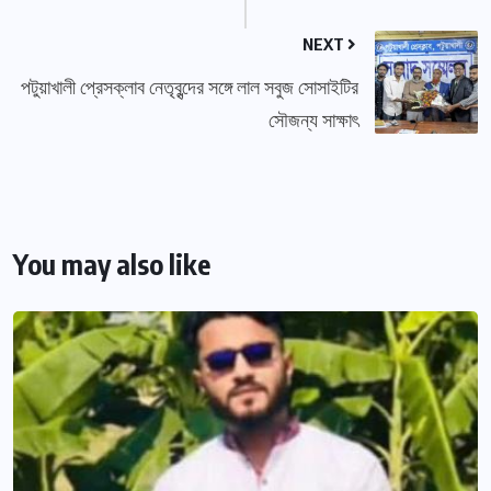
NEXT
পটুয়াখালী প্রেসক্লাব নেতৃবৃন্দের সঙ্গে লাল সবুজ সোসাইটির
সৌজন্য সাক্ষাৎ
You may also like