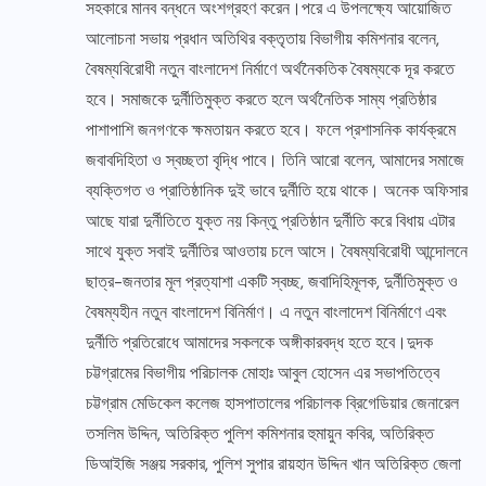
সহকারে মানব বন্ধনে অংশগ্রহণ করেন।পরে এ উপলক্ষ্যে আয়োজিত
আলোচনা সভায় প্রধান অতিথির বক্তৃতায় বিভাগীয় কমিশনার বলেন,
বৈষম্যবিরোধী নতুন বাংলাদেশ নির্মাণে অর্থনৈকতিক বৈষম্যকে দূর করতে
হবে। সমাজকে দুর্নীতিমুক্ত করতে হলে অর্থনৈতিক সাম্য প্রতিষ্ঠার
পাশাপাশি জনগণকে ক্ষমতায়ন করতে হবে। ফলে প্রশাসনিক কার্যক্রমে
জবাবদিহিতা ও স্বচ্ছতা বৃদ্ধি পাবে। তিনি আরো বলেন, আমাদের সমাজে
ব্যক্তিগত ও প্রাতিষ্ঠানিক দুই ভাবে দুর্নীতি হয়ে থাকে। অনেক অফিসার
আছে যারা দুর্নীতিতে যুক্ত নয় কিন্তু প্রতিষ্ঠান দুর্নীতি করে বিধায় এটার
সাথে যুক্ত সবাই দুর্নীতির আওতায় চলে আসে। বৈষম্যবিরোধী আন্দোলনে
ছাত্র-জনতার মূল প্রত্যাশা একটি স্বচ্ছ, জবাদিহিমূলক, দুর্নীতিমুক্ত ও
বৈষম্যহীন নতুন বাংলাদেশ বিনির্মাণ। এ নতুন বাংলাদেশ বিনির্মাণে এবং
দুর্নীতি প্রতিরোধে আমাদের সকলকে অঙ্গীকারবদ্ধ হতে হবে।দুদক
চট্টগ্রামের বিভাগীয় পরিচালক মোহাঃ আবুল হোসেন এর সভাপতিত্বে
চট্টগ্রাম মেডিকেল কলেজ হাসপাতালের পরিচালক ব্রিগেডিয়ার জেনারেল
তসলিম উদ্দিন, অতিরিক্ত পুলিশ কমিশনার হুমায়ুন কবির, অতিরিক্ত
ডিআইজি সঞ্জয় সরকার, পুলিশ সুপার রায়হান উদ্দিন খান অতিরিক্ত জেলা