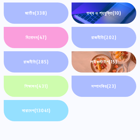
জাতীয়
(338)
তথ্য ও প্রযুক্তি
(10)
বিনোদন
(47)
রাজনীতি
(202)
রাজনীতি
(285)
লাইফস্টাইল
(15)
শিক্ষাঙ্গন
(431)
সম্পাদকিয়
(23)
সারাদেশ
(13041)