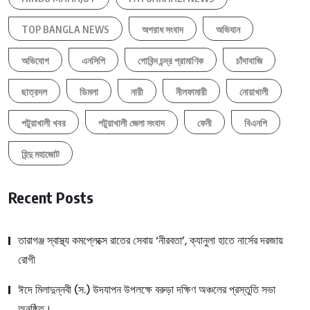
TOP BANGLA NEWS
অপরাধ সংবাদ
অভিযান
অভিযোগ
এনসিপি
গোবিন্দ চন্দ্র প্রামাণিক
চাঁদাবাজি
ছাত্রদল
ডিমলা
নারী
নীলফামারী
নোয়াখালী
পটুয়াখালী খবর
পটুয়াখালী জেলা সংবাদ
ফেনী
বিএনপি
হিন্দু মহাজোট
Recent Posts
তারাগঞ্জ স্বাস্থ্য কমপ্লেক্সে রাতের সেবায় ‘নীরবতা’, ক্যানুলা হাতে নার্সের দরজায়
রোগী
ঈদে মিলাদুন্নবী (স.) উদযাপন উপলক্ষে বরুড়া দক্ষিণ অঞ্চলের প্রস্তুতি সভা
অনুষ্ঠিত।