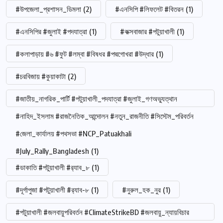
#উপজেলা_প্রশাসন_ডিমলা
(2)
#এনসিপি #লিফলেট #বিতরন
(1)
#এনসিপির #জুলাই #পদযাত্রা
(1)
#কক্সবাজার #পটুয়াখালী
(1)
#কলাপাড়ায় #৬ #ফুট #লম্বা #বিষধর #পদ্মগোখরা #উদ্ধার
(1)
#চরবিজায় #কুয়াকাটা
(2)
#জাতীয়_নাগরিক_পার্টি #পটুয়াখালী_পদযাত্রা #জুলাই_গণঅভ্যুত্থান
#নাহিদ_ইসলাম #রাজনৈতিক_আন্দোলন #নতুন_রাজনীতি #সিস্টেম_পরিবর্তন
#জেলা_কার্যালয় #পথসভা #NCP_Patuakhali
#July_Rally_Bangladesh
(1)
#ডাকাতি #পটুয়াখালী #র‍্যাব_৮
(1)
#দূর্গাপুজা #পটুয়াখালী #র‍্যাব-৮
(1)
#নুরুল_হক_নুর
(1)
#পটুয়াখালী #জলবায়ুপরিবর্তন #ClimateStrikeBD #জলবায়ু_ন্যায়বিচার