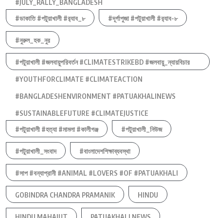
#JULY_RALLY_BANGLADESH
#ডাকাতি #পটুয়াখালী #র‍্যাব_৮
#দূর্গাপুজা #পটুয়াখালী #র‍্যাব-৮
#নুরুল_হক_নুর
#পটুয়াখালী #জলবায়ুপরিবর্তন #CLIMATESTRIKEBD #জলবায়ু_ন্যায়বিচার
#YOUTHFORCLIMATE #CLIMATEACTION
#BANGLADESHENVIRONMENT #PATUAKHALINEWS
#SUSTAINABLEFUTURE #CLIMATEJUSTICE
#পটুয়াখালী #হত্যা #মামলা #কালীগঞ্জ
#পটুয়াখালী_নিউজ
#পটুয়াখালী_সংবাদ
#বাংলাদেশশিক্ষাব্যবস্থা
#সাপ #বন্যাপ্রানী #ANIMAL #LOVERS #OF #PATUAKHALI
GOBINDRA CHANDRA PRAMANIK
HINDU
HINDU MAHAJUT
PATUAKHALI NEWS