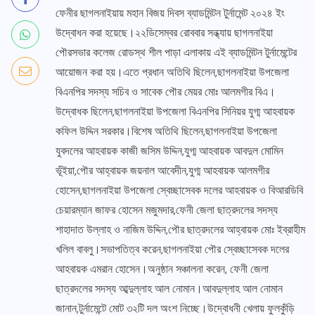
ফেনীর ছাগলনাইয়ায় মহান বিজয় দিবস ব্যাডমিন্টন টুর্নামেন্ট ২০২৪ ইং
উদ্বোধন করা হয়েছে।২২ডিসেম্বর রোববার সন্ধ্যায় ছাগলনাইয়া
পৌরসভার কলেজ রোডস্থ শীল পাড়া এলাকায় এই ব্যাডমিন্টন টুর্নামেন্টের
আয়োজন করা হয়।এতে প্রধান অতিথি ছিলেন,ছাগলনাইয়া উপজেলা
বিএনপির সদস্য সচিব ও সাবেক পৌর মেয়র মোঃ আলমগীর বিএ।
উদ্বোধক ছিলেন,ছাগলনাইয়া উপজেলা বিএনপির সিনিয়র যুগ্ম আহবায়ক
কফিল উদ্দিন সরকার।বিশেষ অতিথি ছিলেন,ছাগলনাইয়া উপজেলা
যুবদলের আহবায়ক কাজী জসিম উদ্দিন,যুগ্ম আহবায়ক আবদুল মোমিন
ভূঁইয়া,পৌর আহ্বায়ক জয়নাল আবেদীন,যুগ্ম আহবায়ক আলমগীর
হোসেন,ছাগলনাইয়া উপজেলা স্বেচ্ছাসেবক দলের আহবায়ক ও বিআরডিবি
চেয়ারম্যান জাফর হোসেন মজুমদার,ফেনী জেলা ছাত্রদলের সদস্য
শাহাদাত উল্লাহ ও নাজিম উদ্দিন,পৌর ছাত্রদলের আহ্বায়ক মোঃ ইব্রাহীম
খলিল বাবলু।সভাপতিত্ব করেন,ছাগলনাইয়া পৌর স্বেচ্ছাসেবক দলের
আহবায়ক এমরান হোসেন।অনুষ্ঠান সঞ্চালনা করেন, ফেনী জেলা
ছাত্রদলের সদস্য আব্দুল্লাহ আল নোমান।আবদুল্লাহ আল নোমান
জানান,টুর্নামেন্টে মোট ৩২টি দল অংশ নিচ্ছে।উদ্বোধনী খেলায় ফুলকুঁড়ি