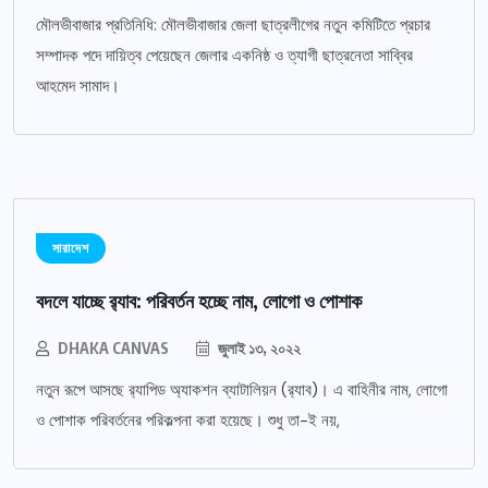
মৌলভীবাজার প্রতিনিধি: মৌলভীবাজার জেলা ছাত্রলীগের নতুন কমিটিতে প্রচার
সম্পাদক পদে দায়িত্ব পেয়েছেন জেলার একনিষ্ঠ ও ত্যাগী ছাত্রনেতা সাব্বির
আহমেদ সামাদ।
সারাদেশ
বদলে যাচ্ছে র‌্যাব: পরিবর্তন হচ্ছে নাম, লোগো ও পোশাক
DHAKA CANVAS
জুলাই ১৩, ২০২২
নতুন রূপে আসছে র‌্যাপিড অ্যাকশন ব্যাটালিয়ন (র‌্যাব)। এ বাহিনীর নাম, লোগো
ও পোশাক পরিবর্তনের পরিকল্পনা করা হয়েছে। শুধু তা-ই নয়,