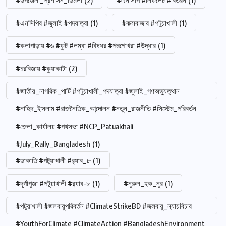
#এনসিপির #জুলাই #পদযাত্রা
(1)
#কক্সবাজার #পটুয়াখালী
(1)
#কলাপাড়ায় #৬ #ফুট #লম্বা #বিষধর #পদ্মগোখরা #উদ্ধার
(1)
#চরবিজায় #কুয়াকাটা
(2)
#জাতীয়_নাগরিক_পার্টি #পটুয়াখালী_পদযাত্রা #জুলাই_গণঅভ্যুত্থান
#নাহিদ_ইসলাম #রাজনৈতিক_আন্দোলন #নতুন_রাজনীতি #সিস্টেম_পরিবর্তন
#জেলা_কার্যালয় #পথসভা #NCP_Patuakhali
#July_Rally_Bangladesh
(1)
#ডাকাতি #পটুয়াখালী #র‍্যাব_৮
(1)
#দূর্গাপুজা #পটুয়াখালী #র‍্যাব-৮
(1)
#নুরুল_হক_নুর
(1)
#পটুয়াখালী #জলবায়ুপরিবর্তন #ClimateStrikeBD #জলবায়ু_ন্যায়বিচার
#YouthForClimate #ClimateAction #BangladeshEnvironment