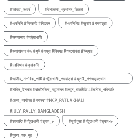
#আহত_সংঘর্ষ
#উপজেলা_প্রশাসন_ডিমলা
#এনসিপি #লিফলেট #বিতরন
#এনসিপির #জুলাই #পদযাত্রা
#কক্সবাজার #পটুয়াখালী
#কলাপাড়ায় #৬ #ফুট #লম্বা #বিষধর #পদ্মগোখরা #উদ্ধার
#চরবিজায় #কুয়াকাটা
#জাতীয়_নাগরিক_পার্টি #পটুয়াখালী_পদযাত্রা #জুলাই_গণঅভ্যুত্থান
#নাহিদ_ইসলাম #রাজনৈতিক_আন্দোলন #নতুন_রাজনীতি #সিস্টেম_পরিবর্তন
#জেলা_কার্যালয় #পথসভা #NCP_PATUAKHALI
#JULY_RALLY_BANGLADESH
#ডাকাতি #পটুয়াখালী #র‍্যাব_৮
#দূর্গাপুজা #পটুয়াখালী #র‍্যাব-৮
#নুরুল_হক_নুর