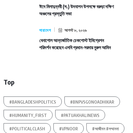
ঈদে মিলাদুন্নবী (স.) উদযাপন উপলক্ষে বরুড়া দক্ষিণ
অঞ্চলের প্রস্তুতি সভা
সারাদেশ
আগস্ট ৮, ২০২৬
বেনাপোল আন্তর্জাতিক চেকপোস্ট ইমিগ্রেশন
পরিদর্শন করেছেন এসবি প্রধান-সরদার নুরুল আমিন
Top
#BANGLADESHPOLITICS
#BNPVSGONOADHIKAR
#HUMANITY_FIRST
#PATUAKHALINEWS
#POLITICALCLASH
#VPNOOR
#আজীবন #সম্মাননা