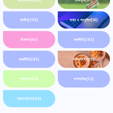
আন্তর্জাতিক
(36)
খেলাধুলা
(57)
জাতীয়
(339)
তথ্য ও প্রযুক্তি
(10)
বিনোদন
(47)
রাজনীতি
(202)
রাজনীতি
(285)
লাইফস্টাইল
(15)
শিক্ষাঙ্গন
(431)
সম্পাদকিয়
(23)
সারাদেশ
(13060)