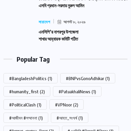
এসবি প্রধান-সরদার নুরুল আমিন
সারাদেশ
আগস্ট ৮, ২০২৬
এনসিপি’র নাগরপুর উপজেলা
শাখার আহ্বায়ক কমিটি গঠিত
Popular Tag
#BangladeshPolitics
(1)
#BNPvsGonoAdhikar
(1)
#humanity_first
(2)
#PatuakhaliNews
(1)
#PoliticalClash
(1)
#VPNoor
(2)
#আজীবন #সম্মাননা
(1)
#আহত_সংঘর্ষ
(1)
#উপজেলা_প্রশাসন_ডিমলা
(2)
#এনসিপি #লিফলেট #বিতরন
(1)