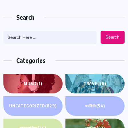
Search
Search
Categories
MUSIC
(1)
TRAVEL
(6)
UNCATEGORIZED
(829)
অর্থনীতি
(54)