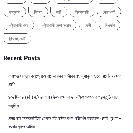
ছাত্রদল
ডিমলা
নারী
নীলফামারী
নোয়াখালী
পটুয়াখালী খবর
পটুয়াখালী জেলা সংবাদ
ফেনী
বিএনপি
হিন্দু মহাজোট
Recent Posts
তারাগঞ্জ স্বাস্থ্য কমপ্লেক্সে রাতের সেবায় ‘নীরবতা’, ক্যানুলা হাতে নার্সের দরজায়
রোগী
ঈদে মিলাদুন্নবী (স.) উদযাপন উপলক্ষে বরুড়া দক্ষিণ অঞ্চলের প্রস্তুতি সভা
অনুষ্ঠিত।
বেনাপোল আন্তর্জাতিক চেকপোস্ট ইমিগ্রেশন পরিদর্শন করেছেন এসবি প্রধান-
সরদার নুরুল আমিন