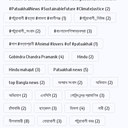
#PatuakhaliNews #SustainableFuture #ClimateJustice
(2)
#পটুয়াখালী #হত্যা #মামলা #কালীগঞ্জ
(1)
#পটুয়াখালী_নিউজ
(2)
#পটুয়াখালী_সংবাদ
(2)
#বাংলাদেশশিক্ষাব্যবস্থা
(3)
#সাপ #বন্যাপ্রানী #Animal #lovers #of #patuakhali
(1)
Gobindra Chandra Pramanik
(4)
Hindu
(2)
Hindu mahajut
(3)
Patuakhali news
(5)
top Bangla news
(2)
অপরাধ সংবাদ
(2)
অভিযান
(2)
অভিযোগ
(2)
এনসিপি
(2)
গোবিন্দ চন্দ্র প্রামাণিক
(3)
চাঁদাবাজি
(2)
ছাত্রদল
(3)
ডিমলা
(4)
নারী
(2)
নীলফামারী
(8)
নোয়াখালী
(3)
পটুয়াখালী খবর
(2)