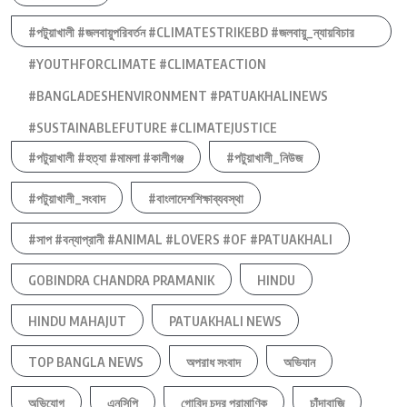
#পটুয়াখালী #জলবায়ুপরিবর্তন #CLIMATESTRIKEBD #জলবায়ু_ন্যায়বিচার
#YOUTHFORCLIMATE #CLIMATEACTION
#BANGLADESHENVIRONMENT #PATUAKHALINEWS
#SUSTAINABLEFUTURE #CLIMATEJUSTICE
#পটুয়াখালী #হত্যা #মামলা #কালীগঞ্জ
#পটুয়াখালী_নিউজ
#পটুয়াখালী_সংবাদ
#বাংলাদেশশিক্ষাব্যবস্থা
#সাপ #বন্যাপ্রানী #ANIMAL #LOVERS #OF #PATUAKHALI
GOBINDRA CHANDRA PRAMANIK
HINDU
HINDU MAHAJUT
PATUAKHALI NEWS
TOP BANGLA NEWS
অপরাধ সংবাদ
অভিযান
অভিযোগ
এনসিপি
গোবিন্দ চন্দ্র প্রামাণিক
চাঁদাবাজি