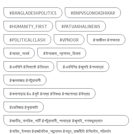
#BANGLADESHPOLITICS
#BNPVSGONOADHIKAR
#HUMANITY_FIRST
#PATUAKHALINEWS
#POLITICALCLASH
#VPNOOR
#আজীবন #সম্মাননা
#আহত_সংঘর্ষ
#উপজেলা_প্রশাসন_ডিমলা
#এনসিপি #লিফলেট #বিতরন
#এনসিপির #জুলাই #পদযাত্রা
#কক্সবাজার #পটুয়াখালী
#কলাপাড়ায় #৬ #ফুট #লম্বা #বিষধর #পদ্মগোখরা #উদ্ধার
#চরবিজায় #কুয়াকাটা
#জাতীয়_নাগরিক_পার্টি #পটুয়াখালী_পদযাত্রা #জুলাই_গণঅভ্যুত্থান
#নাহিদ_ইসলাম #রাজনৈতিক_আন্দোলন #নতুন_রাজনীতি #সিস্টেম_পরিবর্তন