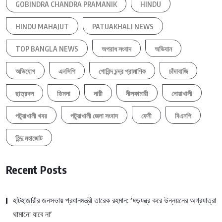
GOBINDRA CHANDRA PRAMANIK
HINDU
HINDU MAHAJUT
PATUAKHALI NEWS
TOP BANGLA NEWS
অপরাধ সংবাদ
অভিযান
অভিযোগ
এনসিপি
গোবিন্দ চন্দ্র প্রামাণিক
চাঁদাবাজি
ছাত্রদল
ডিমলা
নারী
নীলফামারী
নোয়াখালী
পটুয়াখালী খবর
পটুয়াখালী জেলা সংবাদ
ফেনী
বিএনপি
হিন্দু মহাজোট
Recent Posts
হাটহাজারীর জনসভায় প্রধানমন্ত্রী তারেক রহমান: ‘ষড়যন্ত্র করে উন্নয়নের অগ্রযাত্রা
থামানো যাবে না’