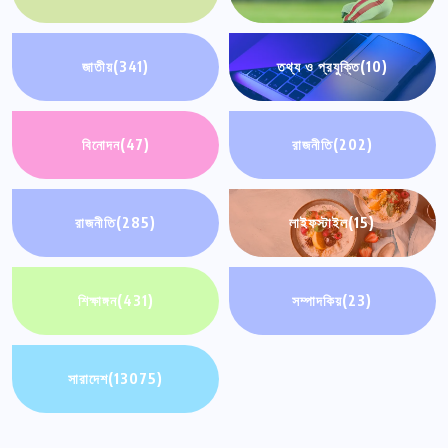
জাতীয়
(341)
তথ্য ও প্রযুক্তি
(10)
বিনোদন
(47)
রাজনীতি
(202)
রাজনীতি
(285)
লাইফস্টাইল
(15)
শিক্ষাঙ্গন
(431)
সম্পাদকিয়
(23)
সারাদেশ
(13075)