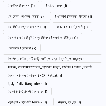
#আজীবন #সম্মাননা
(1)
#আহত_সংঘর্ষ
(1)
#উপজেলা_প্রশাসন_ডিমলা
(2)
#এনসিপি #লিফলেট #বিতরন
(1)
#এনসিপির #জুলাই #পদযাত্রা
(1)
#কক্সবাজার #পটুয়াখালী
(1)
#কলাপাড়ায় #৬ #ফুট #লম্বা #বিষধর #পদ্মগোখরা #উদ্ধার
(1)
#চরবিজায় #কুয়াকাটা
(2)
#জাতীয়_নাগরিক_পার্টি #পটুয়াখালী_পদযাত্রা #জুলাই_গণঅভ্যুত্থান
#নাহিদ_ইসলাম #রাজনৈতিক_আন্দোলন #নতুন_রাজনীতি #সিস্টেম_পরিবর্তন
#জেলা_কার্যালয় #পথসভা #NCP_Patuakhali
#July_Rally_Bangladesh
(1)
#ডাকাতি #পটুয়াখালী #র‍্যাব_৮
(1)
#দূর্গাপুজা #পটুয়াখালী #র‍্যাব-৮
(1)
#নুরুল_হক_নুর
(1)