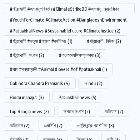
#পটুয়াখালী #জলবায়ুপরিবর্তন #ClimateStrikeBD #জলবায়ু_ন্যায়বিচার
#YouthForClimate #ClimateAction #BangladeshEnvironment
#PatuakhaliNews #SustainableFuture #ClimateJustice
(2)
#পটুয়াখালী #হত্যা #মামলা #কালীগঞ্জ
(1)
#পটুয়াখালী_নিউজ
(2)
#পটুয়াখালী_সংবাদ
(2)
#বাংলাদেশশিক্ষাব্যবস্থা
(3)
#সাপ #বন্যাপ্রানী #Animal #lovers #of #patuakhali
(1)
Gobindra Chandra Pramanik
(4)
Hindu
(2)
Hindu mahajut
(3)
Patuakhali news
(5)
top Bangla news
(2)
অপরাধ সংবাদ
(2)
অভিযান
(2)
অভিযোগ
(2)
এনসিপি
(2)
গোবিন্দ চন্দ্র প্রামাণিক
(3)
চাঁদাবাজি
(2)
ছাত্রদল
(3)
ডিমলা
(4)
নারী
(2)