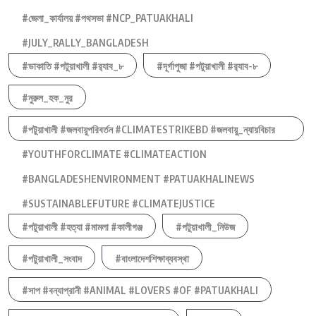
#জেলা_কার্যালয় #পথসভা #NCP_PATUAKHALI
#JULY_RALLY_BANGLADESH
#ডাকাতি #পটুয়াখালী #র‍্যাব_৮
#দূর্গাপুজা #পটুয়াখালী #র‍্যাব-৮
#নুরুল_হক_নুর
#পটুয়াখালী #জলবায়ুপরিবর্তন #CLIMATESTRIKEBD #জলবায়ু_ন্যায়বিচার
#YOUTHFORCLIMATE #CLIMATEACTION
#BANGLADESHENVIRONMENT #PATUAKHALINEWS
#SUSTAINABLEFUTURE #CLIMATEJUSTICE
#পটুয়াখালী #হত্যা #মামলা #কালীগঞ্জ
#পটুয়াখালী_নিউজ
#পটুয়াখালী_সংবাদ
#বাংলাদেশশিক্ষাব্যবস্থা
#সাপ #বন্যাপ্রানী #ANIMAL #LOVERS #OF #PATUAKHALI