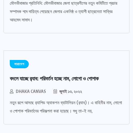
মৌলভীবাজার প্রতিনিধি: মৌলভীবাজার জেলা ছাত্রলীগের নতুন কমিটিতে প্রচার
সম্পাদক পদে দায়িত্ব পেয়েছেন জেলার একনিষ্ঠ ও ত্যাগী ছাত্রনেতা সাব্বির
আহমেদ সামাদ।
সারাদেশ
বদলে যাচ্ছে র‌্যাব: পরিবর্তন হচ্ছে নাম, লোগো ও পোশাক
DHAKA CANVAS
জুলাই ১৩, ২০২২
নতুন রূপে আসছে র‌্যাপিড অ্যাকশন ব্যাটালিয়ন (র‌্যাব)। এ বাহিনীর নাম, লোগো
ও পোশাক পরিবর্তনের পরিকল্পনা করা হয়েছে। শুধু তা-ই নয়,