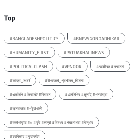
Top
#BANGLADESHPOLITICS
#BNPVSGONOADHIKAR
#HUMANITY_FIRST
#PATUAKHALINEWS
#POLITICALCLASH
#VPNOOR
#আজীবন #সম্মাননা
#আহত_সংঘর্ষ
#উপজেলা_প্রশাসন_ডিমলা
#এনসিপি #লিফলেট #বিতরন
#এনসিপির #জুলাই #পদযাত্রা
#কক্সবাজার #পটুয়াখালী
#কলাপাড়ায় #৬ #ফুট #লম্বা #বিষধর #পদ্মগোখরা #উদ্ধার
#চরবিজায় #কুয়াকাটা