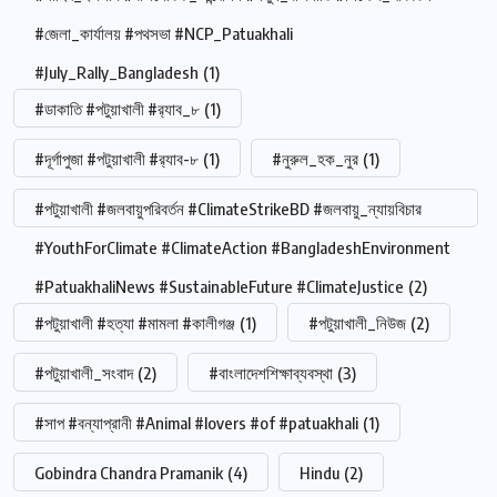
#জেলা_কার্যালয় #পথসভা #NCP_Patuakhali
#July_Rally_Bangladesh
(1)
#ডাকাতি #পটুয়াখালী #র‍্যাব_৮
(1)
#দূর্গাপুজা #পটুয়াখালী #র‍্যাব-৮
(1)
#নুরুল_হক_নুর
(1)
#পটুয়াখালী #জলবায়ুপরিবর্তন #ClimateStrikeBD #জলবায়ু_ন্যায়বিচার
#YouthForClimate #ClimateAction #BangladeshEnvironment
#PatuakhaliNews #SustainableFuture #ClimateJustice
(2)
#পটুয়াখালী #হত্যা #মামলা #কালীগঞ্জ
(1)
#পটুয়াখালী_নিউজ
(2)
#পটুয়াখালী_সংবাদ
(2)
#বাংলাদেশশিক্ষাব্যবস্থা
(3)
#সাপ #বন্যাপ্রানী #Animal #lovers #of #patuakhali
(1)
Gobindra Chandra Pramanik
(4)
Hindu
(2)