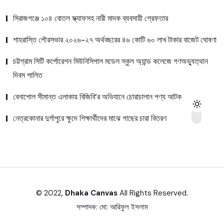
সিরাজগঞ্জে ১০৪ বোতল স্ক্যাফসহ নারী মাদক ব্যবসায়ী গ্রেফতার
শাহরাস্তি পৌরসভার ২০২৬-২৭ অর্থবছরের ৪৬ কোটি ৬০ লাখ টাকার বাজেট ঘোষণা
চট্টগ্রাম সিটি কর্পোরেশন মিউনিসিপাল মডেল স্কুল অ্যান্ড কলেজে গণঅভ্যুত্থান
দিবস পালিত
বেনাপোল সীমান্ত এলাকায় বিজিবি’র অভিযানে চোরাচালান পণ্য আটক
নেত্রকোনার দুর্গাপুরে ক্ষুদে শিক্ষার্থীদের মাঝে গাছের চারা বিতরণ
© 2022,
Dhaka Canvas
All Rights Reserved.
সম্পাদক:
মো: আরিফুল ইসলাম