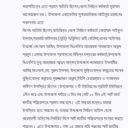
সভাপতিত্বে এতে প্রধান অতিথি ছিলেন,জেলা নির্বাচন কর্মকর্তা মুহাম্মদ
আনোয়ারুল হক। উপজেলা একাডেমিক সুপারভাইজার আতিকুর রহমানের
সঞ্চালনায় এতে
বিশেষ অতিথি ছিলেন,অতিরিক্ত জেলা নির্বাচন কর্মকর্তা মোহাম্মদ সাইফুল
ইসলাম,সহকারি কমিশনার (ভূমি) অনিন্দিতা রানী ভৌমিক,থানার অফিসার
ইনচার্জ মো.আল আমিন, উপজেলা বিএনপি’র আহবায়ক শাহজাহান আকন্দ
প্রমুখ।এসময় উপজেলা প্রশাসনের বিভিন্ন দপ্তরের কর্মকর্তা,উপজেলা
বিএনপি’র যুগ্ম আহবায়ক আব্দুল মান্নান,উপজেলা জামায়াতে ইসলামীর
আমির মাওলানা মো. নুরুল ইসলাম, উপজেলা মুক্তিযোদ্ধা কমান্ডের সাবেক
মুক্তিযোদ্ধা কমান্ডার সুরুজ্জামান আকন্দ,ইউপি চেয়ারম্যান ও গণমাধ্যম
কর্মিগণ উপস্থিত ছিলেন।উপজেলার ৭ টি ইউনিয়নের প্রতিটি ইউনিয়নে
১দিন করে এবং উপজেলা পর্যায়ে ৩ দিন সহ মোট ১০ দিন এই স্মার্ট কার্ড
জাতীয় পরিচয়পত্র প্রদান করা হবে। এই সময়ের মধ্যেও যাহারা
উপস্থিত হতে পারবেন না, তাহারা উপজেলা নির্বাচন অফিস থেকে
বছরব্যাপী অফিসের নির্ধারিত দিনে স্মার্ট জাতীয় পরিচয়পত্র সংগ্রহ করতে
পারবেন। এতে উপজেলার ১ লক্ষ ১৪ হাজার নারি পুরুষের স্মার্ট জাতীয়