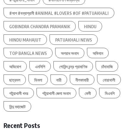
#সাপ #বন্যাপ্রানী #ANIMAL #LOVERS #OF #PATUAKHALI
GOBINDRA CHANDRA PRAMANIK
HINDU
HINDU MAHAJUT
PATUAKHALI NEWS
TOP BANGLA NEWS
অপরাধ সংবাদ
অভিযান
অভিযোগ
এনসিপি
গোবিন্দ চন্দ্র প্রামাণিক
চাঁদাবাজি
ছাত্রদল
ডিমলা
নারী
নীলফামারী
নোয়াখালী
পটুয়াখালী খবর
পটুয়াখালী জেলা সংবাদ
ফেনী
বিএনপি
হিন্দু মহাজোট
Recent Posts