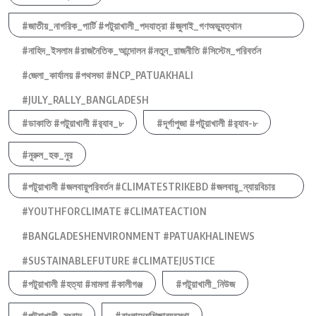
#জাতীয়_নাগরিক_পার্টি #পটুয়াখালী_পদযাত্রা #জুলাই_গণঅভ্যুত্থান
#নাহিদ_ইসলাম #রাজনৈতিক_আন্দোলন #নতুন_রাজনীতি #সিস্টেম_পরিবর্তন
#জেলা_কার্যালয় #পথসভা #NCP_PATUAKHALI
#JULY_RALLY_BANGLADESH
#ডাকাতি #পটুয়াখালী #র‍্যাব_৮
#দূর্গাপুজা #পটুয়াখালী #র‍্যাব-৮
#নুরুল_হক_নুর
#পটুয়াখালী #জলবায়ুপরিবর্তন #CLIMATESTRIKEBD #জলবায়ু_ন্যায়বিচার
#YOUTHFORCLIMATE #CLIMATEACTION
#BANGLADESHENVIRONMENT #PATUAKHALINEWS
#SUSTAINABLEFUTURE #CLIMATEJUSTICE
#পটুয়াখালী #হত্যা #মামলা #কালীগঞ্জ
#পটুয়াখালী_নিউজ
#পটুয়াখালী_সংবাদ
#বাংলাদেশশিক্ষাব্যবস্থা