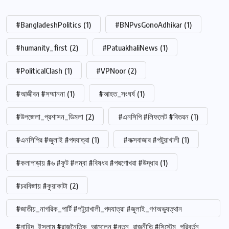
#BangladeshPolitics
(1)
#BNPvsGonoAdhikar
(1)
#humanity_first
(2)
#PatuakhaliNews
(1)
#PoliticalClash
(1)
#VPNoor
(2)
#আজীবন #সম্মাননা
(1)
#আহত_সংঘর্ষ
(1)
#উপজেলা_প্রশাসন_ডিমলা
(2)
#এনসিপি #লিফলেট #বিতরন
(1)
#এনসিপির #জুলাই #পদযাত্রা
(1)
#কক্সবাজার #পটুয়াখালী
(1)
#কলাপাড়ায় #৬ #ফুট #লম্বা #বিষধর #পদ্মগোখরা #উদ্ধার
(1)
#চরবিজায় #কুয়াকাটা
(2)
#জাতীয়_নাগরিক_পার্টি #পটুয়াখালী_পদযাত্রা #জুলাই_গণঅভ্যুত্থান
#নাহিদ_ইসলাম #রাজনৈতিক_আন্দোলন #নতুন_রাজনীতি #সিস্টেম_পরিবর্তন