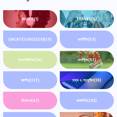
MUSIC
(1)
TRAVEL
(6)
UNCATEGORIZED
(829)
অর্থনীতি
(53)
আন্তর্জাতিক
(36)
খেলাধুলা
(57)
জাতীয়
(337)
তথ্য ও প্রযুক্তি
(10)
বিনোদন
(47)
রাজনীতি
(201)