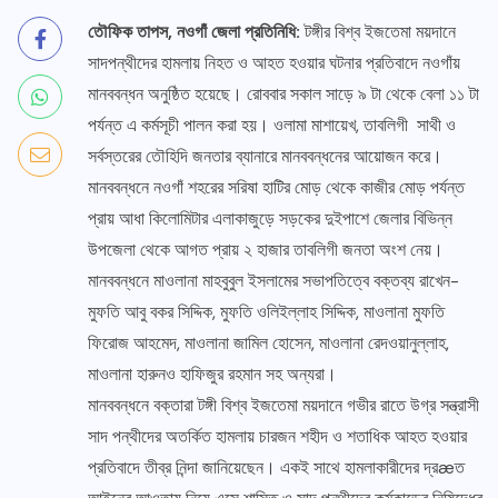
তৌফিক তাপস, নওগাঁ জেলা প্রতিনিধি:
টঙ্গীর বিশ্ব ইজতেমা ময়দানে
সাদপন্থীদের হামলায় নিহত ও আহত হওয়ার ঘটনার প্রতিবাদে নওগাঁয়
মানববন্ধন অনুষ্ঠিত হয়েছে। রোববার সকাল সাড়ে ৯ টা থেকে বেলা ১১ টা
পর্যন্ত এ কর্মসূচী পালন করা হয়। ওলামা মাশায়েখ, তাবলিগী সাথী ও
সর্বস্তরের তৌহিদি জনতার ব্যানারে মানববন্ধনের আয়োজন করে।
মানববন্ধনে নওগাঁ শহরের সরিষা হাটির মোড় থেকে কাজীর মোড় পর্যন্ত
প্রায় আধা কিলোমিটার এলাকাজুড়ে সড়কের দুইপাশে জেলার বিভিন্ন
উপজেলা থেকে আগত প্রায় ২ হাজার তাবলিগী জনতা অংশ নেয়।
মানববন্ধনে মাওলানা মাহবুবুল ইসলামের সভাপতিত্বে বক্তব্য রাখেন-
মুফতি আবু বকর সিদ্দিক, মুফতি ওলিইল্লাহ সিদ্দিক, মাওলানা মুফতি
ফিরোজ আহমেদ, মাওলানা জামিল হোসেন, মাওলানা রেদওয়ানুল্লাহ,
মাওলানা হারুনও হাফিজুর রহমান সহ অন্যরা।
মানববন্ধনে বক্তারা টঙ্গী বিশ্ব ইজতেমা ময়দানে গভীর রাতে উগ্র সন্ত্রাসী
সাদ পন্থীদের অতর্কিত হামলায় চারজন শহীদ ও শতাধিক আহত হওয়ার
প্রতিবাদে তীব্র নিন্দা জানিয়েছেন। একই সাথে হামলাকারীদের দ্রæত