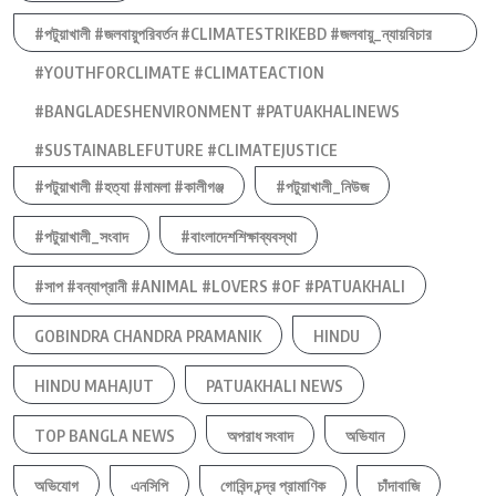
#পটুয়াখালী #জলবায়ুপরিবর্তন #CLIMATESTRIKEBD #জলবায়ু_ন্যায়বিচার
#YOUTHFORCLIMATE #CLIMATEACTION
#BANGLADESHENVIRONMENT #PATUAKHALINEWS
#SUSTAINABLEFUTURE #CLIMATEJUSTICE
#পটুয়াখালী #হত্যা #মামলা #কালীগঞ্জ
#পটুয়াখালী_নিউজ
#পটুয়াখালী_সংবাদ
#বাংলাদেশশিক্ষাব্যবস্থা
#সাপ #বন্যাপ্রানী #ANIMAL #LOVERS #OF #PATUAKHALI
GOBINDRA CHANDRA PRAMANIK
HINDU
HINDU MAHAJUT
PATUAKHALI NEWS
TOP BANGLA NEWS
অপরাধ সংবাদ
অভিযান
অভিযোগ
এনসিপি
গোবিন্দ চন্দ্র প্রামাণিক
চাঁদাবাজি