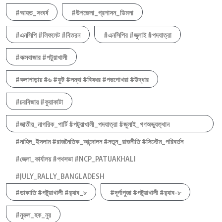
#আহত_সংঘর্ষ
#উপজেলা_প্রশাসন_ডিমলা
#এনসিপি #লিফলেট #বিতরন
#এনসিপির #জুলাই #পদযাত্রা
#কক্সবাজার #পটুয়াখালী
#কলাপাড়ায় #৬ #ফুট #লম্বা #বিষধর #পদ্মগোখরা #উদ্ধার
#চরবিজায় #কুয়াকাটা
#জাতীয়_নাগরিক_পার্টি #পটুয়াখালী_পদযাত্রা #জুলাই_গণঅভ্যুত্থান
#নাহিদ_ইসলাম #রাজনৈতিক_আন্দোলন #নতুন_রাজনীতি #সিস্টেম_পরিবর্তন
#জেলা_কার্যালয় #পথসভা #NCP_PATUAKHALI
#JULY_RALLY_BANGLADESH
#ডাকাতি #পটুয়াখালী #র‍্যাব_৮
#দূর্গাপুজা #পটুয়াখালী #র‍্যাব-৮
#নুরুল_হক_নুর