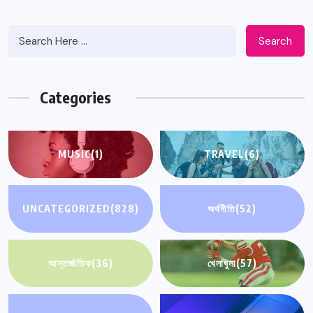
Search
Categories
MUSIC
(1)
TRAVEL
(6)
UNCATEGORIZED
(828)
অর্থনীতি
(52)
আন্তর্জাতিক
(36)
খেলাধুলা
(57)