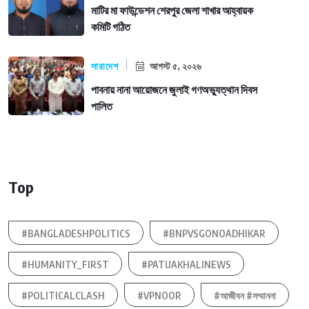
মাটির মা ফাউন্ডেশন শেরপুর জেলা শাখার আহ্বায়ক
কমিটি গঠিত
সারাদেশ
আগস্ট ৫, ২০২৬
পাবনায় নানা আয়োজনে জুলাই গণঅভ্যুত্থান দিবস
পালিত
Top
#BANGLADESHPOLITICS
#BNPVSGONOADHIKAR
#HUMANITY_FIRST
#PATUAKHALINEWS
#POLITICALCLASH
#VPNOOR
#আজীবন #সম্মাননা