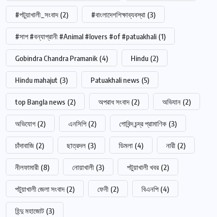
#পটুয়াখালী_সংবাদ
(2)
#বাংলাদেশশিক্ষাব্যবস্থা
(3)
#সাপ #বন্যাপ্রানী #Animal #lovers #of #patuakhali
(1)
Gobindra Chandra Pramanik
(4)
Hindu
(2)
Hindu mahajut
(3)
Patuakhali news
(5)
top Bangla news
(2)
অপরাধ সংবাদ
(2)
অভিযান
(2)
অভিযোগ
(2)
এনসিপি
(2)
গোবিন্দ চন্দ্র প্রামাণিক
(3)
চাঁদাবাজি
(2)
ছাত্রদল
(3)
ডিমলা
(4)
নারী
(2)
নীলফামারী
(8)
নোয়াখালী
(3)
পটুয়াখালী খবর
(2)
পটুয়াখালী জেলা সংবাদ
(2)
ফেনী
(2)
বিএনপি
(4)
হিন্দু মহাজোট
(3)