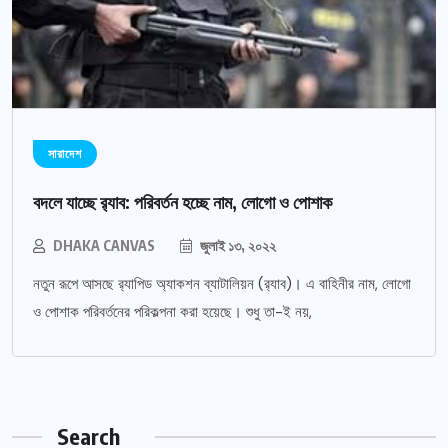
সারাদেশ
বদলে যাচ্ছে র‌্যাব: পরিবর্তন হচ্ছে নাম, লোগো ও পোশাক
DHAKA CANVAS
জুলাই ১৩, ২০২২
নতুন রূপে আসছে র‌্যাপিড অ্যাকশন ব্যাটালিয়ন (র‌্যাব)। এ বাহিনীর নাম, লোগো
ও পোশাক পরিবর্তনের পরিকল্পনা করা হয়েছে। শুধু তা-ই নয়,
Search