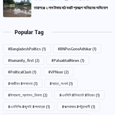
তারাগঞ্জে ২ লাখ টাকার মাঠ ভরাট প্রকল্পে অনিয়মের অভিযোগ
Popular Tag
#BangladeshPolitics
(1)
#BNPvsGonoAdhikar
(1)
#humanity_first
(2)
#PatuakhaliNews
(1)
#PoliticalClash
(1)
#VPNoor
(2)
#আজীবন #সম্মাননা
(1)
#আহত_সংঘর্ষ
(1)
#উপজেলা_প্রশাসন_ডিমলা
(2)
#এনসিপি #লিফলেট #বিতরন
(1)
#এনসিপির #জুলাই #পদযাত্রা
(1)
#কক্সবাজার #পটুয়াখালী
(1)