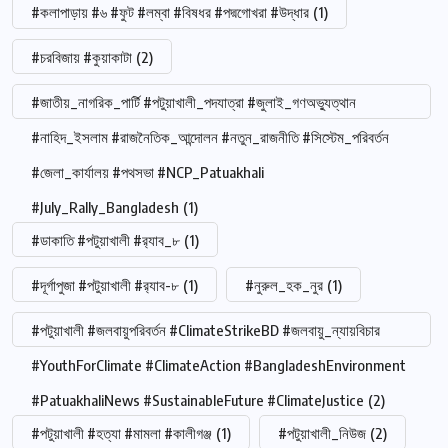
#কলাপাড়ায় #৬ #ফুট #লম্বা #বিষধর #পদ্মগোখরা #উদ্ধার
(1)
#চরবিজায় #কুয়াকাটা
(2)
#জাতীয়_নাগরিক_পার্টি #পটুয়াখালী_পদযাত্রা #জুলাই_গণঅভ্যুত্থান
#নাহিদ_ইসলাম #রাজনৈতিক_আন্দোলন #নতুন_রাজনীতি #সিস্টেম_পরিবর্তন
#জেলা_কার্যালয় #পথসভা #NCP_Patuakhali
#July_Rally_Bangladesh
(1)
#ডাকাতি #পটুয়াখালী #র‍্যাব_৮
(1)
#দূর্গাপুজা #পটুয়াখালী #র‍্যাব-৮
(1)
#নুরুল_হক_নুর
(1)
#পটুয়াখালী #জলবায়ুপরিবর্তন #ClimateStrikeBD #জলবায়ু_ন্যায়বিচার
#YouthForClimate #ClimateAction #BangladeshEnvironment
#PatuakhaliNews #SustainableFuture #ClimateJustice
(2)
#পটুয়াখালী #হত্যা #মামলা #কালীগঞ্জ
(1)
#পটুয়াখালী_নিউজ
(2)