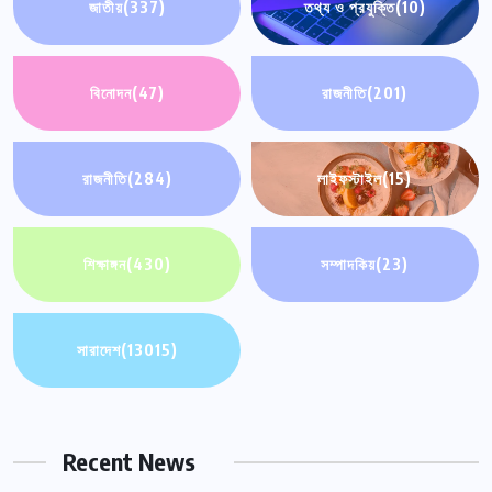
জাতীয়
(337)
তথ্য ও প্রযুক্তি
(10)
বিনোদন
(47)
রাজনীতি
(201)
রাজনীতি
(284)
লাইফস্টাইল
(15)
শিক্ষাঙ্গন
(430)
সম্পাদকিয়
(23)
সারাদেশ
(13015)
Recent News