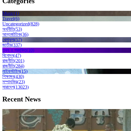
Categories
Music
(1)
Travel
(6)
Uncategorized
(828)
অর্থনীতি
(53)
আন্তর্জাতিক
(36)
খেলাধুলা
(57)
জাতীয়
(337)
তথ্য ও প্রযুক্তি
(10)
বিনোদন
(47)
রাজনীতি
(201)
রাজনীতি
(284)
লাইফস্টাইল
(15)
শিক্ষাঙ্গন
(430)
সম্পাদকিয়
(23)
সারাদেশ
(13023)
Recent News