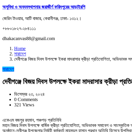
অসুবিধা ও অব্যবস্থাপনায় জরাজীর্ণ ফরিদপুরের আড়াইরশি
জেরিন টাওয়ার, আটি বাজার, কেরানীগঞ্জ, ঢাকা- ১৩১২।
+৮৮০১৮২৭-২৮৪১১১
dhakacanvas88@gmail.com
Home
সারাদেশ
দেবীগঞ্জে বিজয় দিবস উপলক্ষে ইকরা মাদরাসার ক্রীড়া প্রতিযোগিতা, অভিভাবক স
সারাদেশ
দেবীগঞ্জে বিজয় দিবস উপলক্ষে ইকরা মাদরাসার ক্রীড়া প্
ডিসেম্বর ২৩, ২০২৪
0 Comments
321 Views
একেএম বজলুর রহমান, পঞ্চগড় প্রতিনিধি
মহান বিজয় দিবস উপলক্ষে বার্ষিক ক্রীড়া প্রতিযোগিতা, অভিভাবক সমাবেশ ও সাংস্কৃতিক অন
অনুষ্ঠানে দেবীগঞ্জ উপজেলার নির্বাহী কর্মকর্তা মাহমুদুল হাসান প্রধান অতিথি হিসেবে উপস