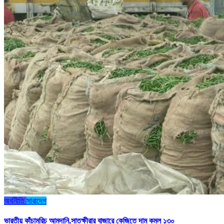
অর্থনীতি
সারাদেশ
ভারতীয় কাঁচামরিচ আমদানি,সাতক্ষীরার বাজারে কেজিতে দাম কমল ১৩০