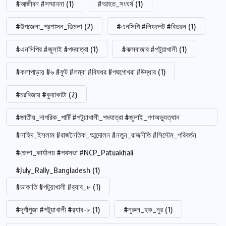
#আজীবন #সম্মাননা
(1)
#আহত_সংঘর্ষ
(1)
#উপজেলা_প্রশাসন_ডিমলা
(2)
#এনসিপি #লিফলেট #বিতরন
(1)
#এনসিপির #জুলাই #পদযাত্রা
(1)
#কক্সবাজার #পটুয়াখালী
(1)
#কলাপাড়ায় #৬ #ফুট #লম্বা #বিষধর #পদ্মগোখরা #উদ্ধার
(1)
#চরবিজায় #কুয়াকাটা
(2)
#জাতীয়_নাগরিক_পার্টি #পটুয়াখালী_পদযাত্রা #জুলাই_গণঅভ্যুত্থান
#নাহিদ_ইসলাম #রাজনৈতিক_আন্দোলন #নতুন_রাজনীতি #সিস্টেম_পরিবর্তন
#জেলা_কার্যালয় #পথসভা #NCP_Patuakhali
#July_Rally_Bangladesh
(1)
#ডাকাতি #পটুয়াখালী #র‍্যাব_৮
(1)
#দূর্গাপুজা #পটুয়াখালী #র‍্যাব-৮
(1)
#নুরুল_হক_নুর
(1)