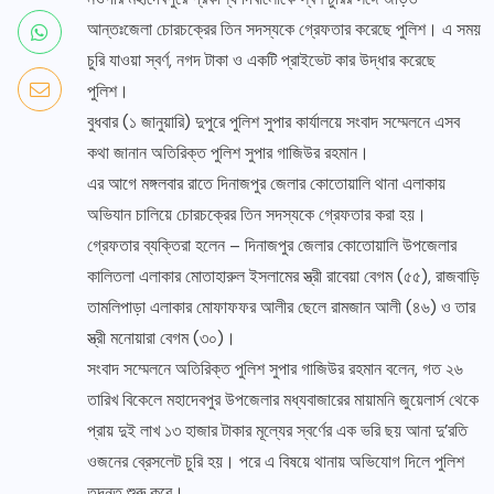
আন্তঃজেলা চোরচক্রের তিন সদস্যকে গ্রেফতার করেছে পুলিশ। এ সময়
চুরি যাওয়া স্বর্ণ, নগদ টাকা ও একটি প্রাইভেট কার উদ্ধার করেছে
পুলিশ।
বুধবার (১ জানুয়ারি) দুপুরে পুলিশ সুপার কার্যালয়ে সংবাদ সম্মেলনে এসব
কথা জানান অতিরিক্ত পুলিশ সুপার গাজিউর রহমান।
এর আগে মঙ্গলবার রাতে দিনাজপুর জেলার কোতোয়ালি থানা এলাকায়
অভিযান চালিয়ে চোরচক্রের তিন সদস্যকে গ্রেফতার করা হয়।
গ্রেফতার ব্যক্তিরা হলেন – দিনাজপুর জেলার কোতোয়ালি উপজেলার
কালিতলা এলাকার মোতাহারুল ইসলামের স্ত্রী রাবেয়া বেগম (৫৫), রাজবাড়ি
তামলিপাড়া এলাকার মোফাফফর আলীর ছেলে রামজান আলী (৪৬) ও তার
স্ত্রী মনোয়ারা বেগম (৩০)।
সংবাদ সম্মেলনে অতিরিক্ত পুলিশ সুপার গাজিউর রহমান বলেন, গত ২৬
তারিখ বিকেলে মহাদেবপুর উপজেলার মধ্যবাজারের মায়ামনি জুয়েলার্স থেকে
প্রায় দুই লাখ ১৩ হাজার টাকার মূল্যের স্বর্ণের এক ভরি ছয় আনা দু’রতি
ওজনের ব্রেসলেট চুরি হয়। পরে এ বিষয়ে থানায় অভিযোগ দিলে পুলিশ
তদন্ত শুরু করে।