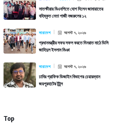
সাতক্ষীরায় বিএনপিতে যোগ দিলেন জামায়াতের
বহিষ্কৃত নেতা গাজী নজরুলের ১২
সারাদেশ
আগস্ট ৭, ২০২৬
প্রধানমন্ত্রীর সফর সফল করতে দিনরাত মাঠে ডিসি
জাহিদুল ইসলাম মিঞা
সারাদেশ
আগস্ট ৭, ২০২৬
ঢাবির গ্রাফিক ডিজাইন বিভাগের চেয়ারম্যান
জয়পুরহাটের টুটুল
Top