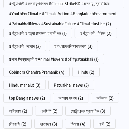
#পটুয়াখালী #জলবায়ুপরিবর্তন #ClimateStrikeBD #জলবায়ু_ন্যায়বিচার
#YouthForClimate #ClimateAction #BangladeshEnvironment
#PatuakhaliNews #SustainableFuture #ClimateJustice
(2)
#পটুয়াখালী #হত্যা #মামলা #কালীগঞ্জ
(1)
#পটুয়াখালী_নিউজ
(2)
#পটুয়াখালী_সংবাদ
(2)
#বাংলাদেশশিক্ষাব্যবস্থা
(3)
#সাপ #বন্যাপ্রানী #Animal #lovers #of #patuakhali
(1)
Gobindra Chandra Pramanik
(4)
Hindu
(2)
Hindu mahajut
(3)
Patuakhali news
(5)
top Bangla news
(2)
অপরাধ সংবাদ
(2)
অভিযান
(2)
অভিযোগ
(2)
এনসিপি
(2)
গোবিন্দ চন্দ্র প্রামাণিক
(3)
চাঁদাবাজি
(2)
ছাত্রদল
(3)
ডিমলা
(4)
নারী
(2)