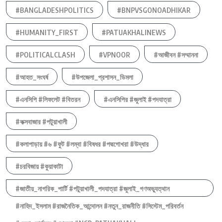
#BANGLADESHPOLITICS
#BNPVSGONOADHIKAR
#HUMANITY_FIRST
#PATUAKHALINEWS
#POLITICALCLASH
#VPNOOR
#আজীবন #সম্মাননা
#আহত_সংঘর্ষ
#উপজেলা_প্রশাসন_ডিমলা
#এনসিপি #লিফলেট #বিতরন
#এনসিপির #জুলাই #পদযাত্রা
#কক্সবাজার #পটুয়াখালী
#কলাপাড়ায় #৬ #ফুট #লম্বা #বিষধর #পদ্মগোখরা #উদ্ধার
#চরবিজায় #কুয়াকাটা
#জাতীয়_নাগরিক_পার্টি #পটুয়াখালী_পদযাত্রা #জুলাই_গণঅভ্যুত্থান
#নাহিদ_ইসলাম #রাজনৈতিক_আন্দোলন #নতুন_রাজনীতি #সিস্টেম_পরিবর্তন