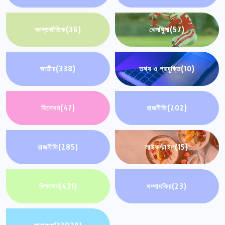
আন্তর্জাতিক
(36)
খেলাধুলা
(57)
জাতীয়
(338)
তথ্য ও প্রযুক্তি
(10)
বিনোদন
(47)
রাজনীতি
(202)
রাজনীতি
(285)
লাইফস্টাইল
(15)
শিক্ষাঙ্গন
(431)
সম্পাদকিয়
(23)