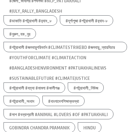
#জেলা_কার্যালয় #পথসভা #NCP_PATUAKHALI
#JULY_RALLY_BANGLADESH
#ডাকাতি #পটুয়াখালী #র‍্যাব_৮
#দূর্গাপুজা #পটুয়াখালী #র‍্যাব-৮
#নুরুল_হক_নুর
#পটুয়াখালী #জলবায়ুপরিবর্তন #CLIMATESTRIKEBD #জলবায়ু_ন্যায়বিচার
#YOUTHFORCLIMATE #CLIMATEACTION
#BANGLADESHENVIRONMENT #PATUAKHALINEWS
#SUSTAINABLEFUTURE #CLIMATEJUSTICE
#পটুয়াখালী #হত্যা #মামলা #কালীগঞ্জ
#পটুয়াখালী_নিউজ
#পটুয়াখালী_সংবাদ
#বাংলাদেশশিক্ষাব্যবস্থা
#সাপ #বন্যাপ্রানী #ANIMAL #LOVERS #OF #PATUAKHALI
GOBINDRA CHANDRA PRAMANIK
HINDU