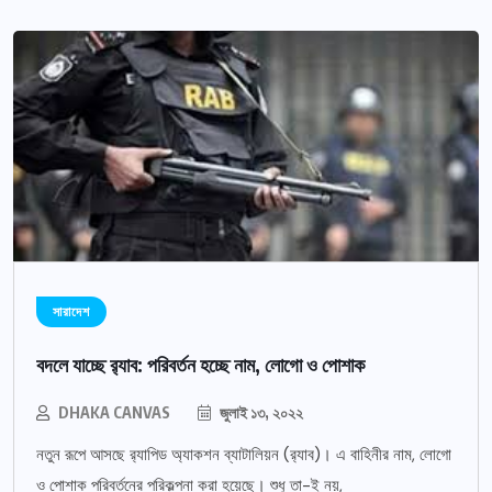
সারাদেশ
বদলে যাচ্ছে র‌্যাব: পরিবর্তন হচ্ছে নাম, লোগো ও পোশাক
DHAKA CANVAS
জুলাই ১৩, ২০২২
নতুন রূপে আসছে র‌্যাপিড অ্যাকশন ব্যাটালিয়ন (র‌্যাব)। এ বাহিনীর নাম, লোগো
ও পোশাক পরিবর্তনের পরিকল্পনা করা হয়েছে। শুধু তা-ই নয়,