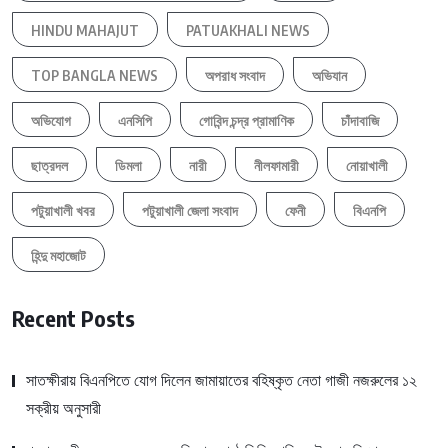
HINDU MAHAJUT
PATUAKHALI NEWS
TOP BANGLA NEWS
অপরাধ সংবাদ
অভিযান
অভিযোগ
এনসিপি
গোবিন্দ চন্দ্র প্রামাণিক
চাঁদাবাজি
ছাত্রদল
ডিমলা
নারী
নীলফামারী
নোয়াখালী
পটুয়াখালী খবর
পটুয়াখালী জেলা সংবাদ
ফেনী
বিএনপি
হিন্দু মহাজোট
Recent Posts
সাতক্ষীরায় বিএনপিতে যোগ দিলেন জামায়াতের বহিষ্কৃত নেতা গাজী নজরুলের ১২
সক্রীয় অনুসারী