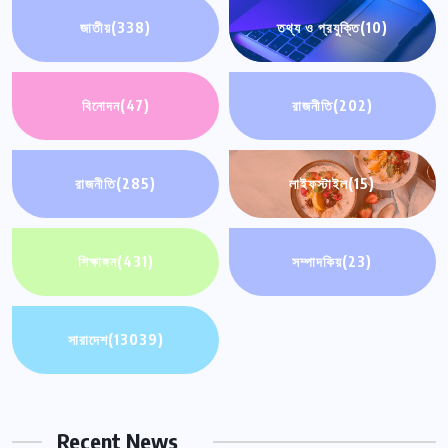
জাতীয়
(338)
তথ্য ও প্রযুক্তি
(10)
বিনোদন
(47)
রাজনীতি
(202)
রাজনীতি
(285)
লাইফস্টাইল
(15)
শিক্ষাঙ্গন
(431)
সম্পাদকিয়
(23)
সারাদেশ
(13039)
Recent News