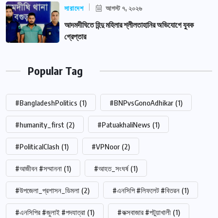
সারাদেশ
আগস্ট ৭, ২০২৬
আদমদীঘিতে হিন্দু মহিলার শ্লীলতাহানির অভিযোগে যুবক
গ্রেপ্তার
Popular Tag
#BangladeshPolitics
(1)
#BNPvsGonoAdhikar
(1)
#humanity_first
(2)
#PatuakhaliNews
(1)
#PoliticalClash
(1)
#VPNoor
(2)
#আজীবন #সম্মাননা
(1)
#আহত_সংঘর্ষ
(1)
#উপজেলা_প্রশাসন_ডিমলা
(2)
#এনসিপি #লিফলেট #বিতরন
(1)
#এনসিপির #জুলাই #পদযাত্রা
(1)
#কক্সবাজার #পটুয়াখালী
(1)