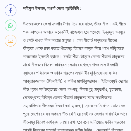
সাইফুল ইসলাম, নওগাঁ জেলা প্রতিনিধি :
উত্তরাঞ্চলের জেলা নওগাঁর উপর দিয়ে বয়ে যাচ্ছে তীব্র শীত। এই শীতে
গরম কাপড়ের অভাবে অনেকটাই নাজেহাল হয়ে পড়েছে ছিন্নমূল, ভবঘুরে
ও খেটে খাওয়া নিম্ম আয়ের মানুষরা। এমন শীতার্ত মানুষদের শীতের
তীব্রতা থেকে রক্ষা করতে শীতবস্ত্র হিসেবে কম্বল নিয়ে পাশে দাঁড়িয়েছে
শাহ্জালাল ইসলামী ব্যাংক। চলতি শীত মৌমুসে দেশের শীতার্ত মানুষদের
মাঝে শীতবস্ত্র বিতরণ কার্যক্রম চলমান রেখেছেন শাহ্জালাল ইসলামী
ব্যাংকের পরিচালক ও ফকির গ্রুপের এমডি বীর মুক্তিযোদ্ধা ফকির
আক্তারুজ্জামান (সিআইপি) ও ফকির মাশরিকুজ্জামান। ইতিমধ্যেই দেশের
শীত প্রবণ সর্ব উত্তরের জেলা পঞ্চগড়, দিনাজপুর, ঠাকুরগাঁও, চুয়াডাঙ্গা,
মেহেরপুরসহ বিভিন্ন জেলার শীতার্ত মানুষদের মাঝে স্থানীয়দের
সহযোগিতায় শীতবস্ত্র বিতরণ করা হয়েছে। স্যারদের নির্দেশনা মোতাবেক
পুরো দেশের যে সব অঞ্চলে শীত বেশি হয় সেই সব জেলায় ধারাবাহিক ভাবে
শীতবস্ত্র বিতরণ কার্যক্রম চলমান রাখা হবে বলে জানিয়েছে ফকির গ্রুপের
আইটি বিভাগের সহকারী ব্যবস্থাপক জসিম উদ্দীন। দেশব্যাপী শীতবস্ত্র