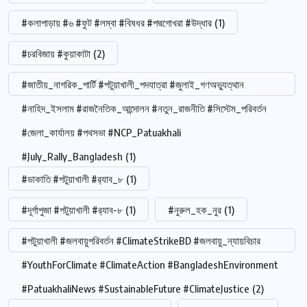
#কলাপাড়ায় #৬ #ফুট #লম্বা #বিষধর #পদ্মগোখরা #উদ্ধার
(1)
#চরবিজায় #কুয়াকাটা
(2)
#জাতীয়_নাগরিক_পার্টি #পটুয়াখালী_পদযাত্রা #জুলাই_গণঅভ্যুত্থান
#নাহিদ_ইসলাম #রাজনৈতিক_আন্দোলন #নতুন_রাজনীতি #সিস্টেম_পরিবর্তন
#জেলা_কার্যালয় #পথসভা #NCP_Patuakhali
#July_Rally_Bangladesh
(1)
#ডাকাতি #পটুয়াখালী #র‍্যাব_৮
(1)
#দূর্গাপুজা #পটুয়াখালী #র‍্যাব-৮
(1)
#নুরুল_হক_নুর
(1)
#পটুয়াখালী #জলবায়ুপরিবর্তন #ClimateStrikeBD #জলবায়ু_ন্যায়বিচার
#YouthForClimate #ClimateAction #BangladeshEnvironment
#PatuakhaliNews #SustainableFuture #ClimateJustice
(2)