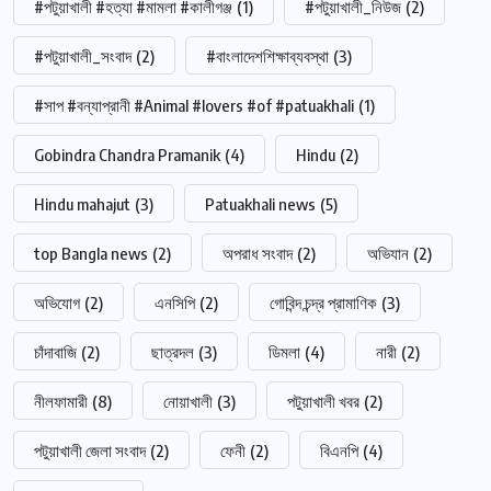
#পটুয়াখালী #হত্যা #মামলা #কালীগঞ্জ
(1)
#পটুয়াখালী_নিউজ
(2)
#পটুয়াখালী_সংবাদ
(2)
#বাংলাদেশশিক্ষাব্যবস্থা
(3)
#সাপ #বন্যাপ্রানী #Animal #lovers #of #patuakhali
(1)
Gobindra Chandra Pramanik
(4)
Hindu
(2)
Hindu mahajut
(3)
Patuakhali news
(5)
top Bangla news
(2)
অপরাধ সংবাদ
(2)
অভিযান
(2)
অভিযোগ
(2)
এনসিপি
(2)
গোবিন্দ চন্দ্র প্রামাণিক
(3)
চাঁদাবাজি
(2)
ছাত্রদল
(3)
ডিমলা
(4)
নারী
(2)
নীলফামারী
(8)
নোয়াখালী
(3)
পটুয়াখালী খবর
(2)
পটুয়াখালী জেলা সংবাদ
(2)
ফেনী
(2)
বিএনপি
(4)