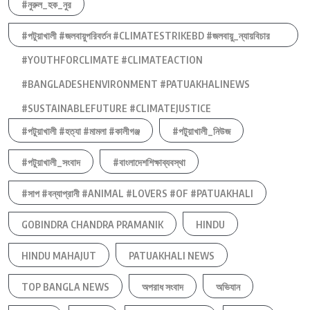
#নুরুল_হক_নুর
#পটুয়াখালী #জলবায়ুপরিবর্তন #CLIMATESTRIKEBD #জলবায়ু_ন্যায়বিচার
#YOUTHFORCLIMATE #CLIMATEACTION
#BANGLADESHENVIRONMENT #PATUAKHALINEWS
#SUSTAINABLEFUTURE #CLIMATEJUSTICE
#পটুয়াখালী #হত্যা #মামলা #কালীগঞ্জ
#পটুয়াখালী_নিউজ
#পটুয়াখালী_সংবাদ
#বাংলাদেশশিক্ষাব্যবস্থা
#সাপ #বন্যাপ্রানী #ANIMAL #LOVERS #OF #PATUAKHALI
GOBINDRA CHANDRA PRAMANIK
HINDU
HINDU MAHAJUT
PATUAKHALI NEWS
TOP BANGLA NEWS
অপরাধ সংবাদ
অভিযান