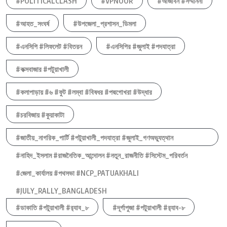
#POLITICALCLASH
#VPNOOR
#আজীবন #সম্মাননা
#আহত_সংঘর্ষ
#উপজেলা_প্রশাসন_ডিমলা
#এনসিপি #লিফলেট #বিতরন
#এনসিপির #জুলাই #পদযাত্রা
#কক্সবাজার #পটুয়াখালী
#কলাপাড়ায় #৬ #ফুট #লম্বা #বিষধর #পদ্মগোখরা #উদ্ধার
#চরবিজায় #কুয়াকাটা
#জাতীয়_নাগরিক_পার্টি #পটুয়াখালী_পদযাত্রা #জুলাই_গণঅভ্যুত্থান
#নাহিদ_ইসলাম #রাজনৈতিক_আন্দোলন #নতুন_রাজনীতি #সিস্টেম_পরিবর্তন
#জেলা_কার্যালয় #পথসভা #NCP_PATUAKHALI
#JULY_RALLY_BANGLADESH
#ডাকাতি #পটুয়াখালী #র‍্যাব_৮
#দূর্গাপুজা #পটুয়াখালী #র‍্যাব-৮