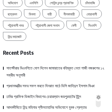
অভিযোগ
এনসিপি
গোবিন্দ চন্দ্র প্রামাণিক
চাঁদাবাজি
ছাত্রদল
ডিমলা
নারী
নীলফামারী
নোয়াখালী
পটুয়াখালী খবর
পটুয়াখালী জেলা সংবাদ
ফেনী
বিএনপি
হিন্দু মহাজোট
Recent Posts
সাতক্ষীরায় বিএনপিতে যোগ দিলেন জামায়াতের বহিষ্কৃত নেতা গাজী নজরুলের ১২
সক্রীয় অনুসারী
প্রধানমন্ত্রীর সফর সফল করতে দিনরাত মাঠে ডিসি জাহিদুল ইসলাম মিঞা
ঢাবির গ্রাফিক ডিজাইন বিভাগের চেয়ারম্যান জয়পুরহাটের টুটুল
আদমদীঘিতে হিন্দু মহিলার শ্লীলতাহানির অভিযোগে যুবক গ্রেপ্তার