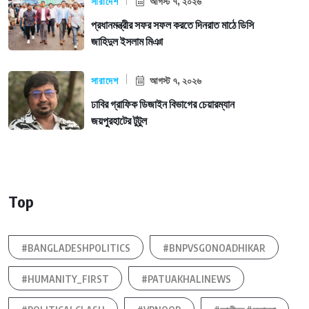
সারাদেশ
আগস্ট ৭, ২০২৬
প্রধানমন্ত্রীর সফর সফল করতে দিনরাত মাঠে ডিসি
জাহিদুল ইসলাম মিঞা
সারাদেশ
আগস্ট ৭, ২০২৬
ঢাবির গ্রাফিক ডিজাইন বিভাগের চেয়ারম্যান
জয়পুরহাটের টুটুল
Top
#BANGLADESHPOLITICS
#BNPVSGONOADHIKAR
#HUMANITY_FIRST
#PATUAKHALINEWS