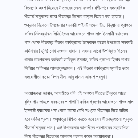
বিতরণের অংশ হিসেবে উত্তরের জেলা নওগাঁর রাণীনগরে সহস্রাধিক
শীতার্ত মানুষদের মাঝে শীতবস্ত্র হিসেবে কম্বল বিতরণ করা হয়েছে।
শুক্রবার বিকেলে উপজেলার সরকারী পাইলট মডেল উচ্চ বিদ্যালয় প্রাঙ্গনে
ফকির নিটওয়্যারস লিমিটেডের আয়োজনে শাহ্জালাল ইসলামী ব্যাংকের
পক্ষ থেকে শীতবস্ত্র বিতরণ কার্যক্রমের উদ্বোধন করেন উপজেলা সহকারি
কমিশনার (ভূমি) শেখ নওশাদ হাসান। এসময় আরো উপস্থিত ছিলেন
থানার ভারপ্রাপ্ত কর্মকর্তা তারিকুল ইসলাম, ফকির গ্রুপের হিসাব শাখার
সিনিয়র অফিসার আশরাফুজ্জামান। এই বিতরণ কার্যক্রমে স্থানীয় ভাবে
সহযোগীতা করেন রিপন নীল, আবু হাসান আকাশ প্রমুখ।
আয়োজকরা জানান, আগামীতে যদি এই অঞ্চলে শীতের তীব্রতা আরো
বৃদ্ধি পায় তাহলে সরকারের পাশাপাশি ফকির গ্রুপের আয়োজনে শাহ্জালাল
ইসলামী ব্যাংকের পক্ষ থেকে আরো বেশি সংখ্যক শীতবস্ত্র নিয়ে হাজির
হবে ফকির গ্রুপ। শুধুমাত্র নিশ্চিত করতে হবে যেন শীতবস্ত্রগুলো প্রকৃত
শীতার্ত মানুষরা পান। এই উপজেলায় আগামীতে প্রশাসনের সহযোগিতা
নিয়ে শীতবস্ত্র বিতরণের আশ্বাস প্রদান করেন আয়োজকরা।