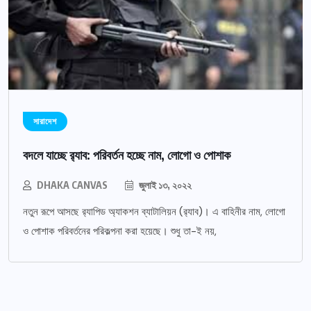
সারাদেশ
বদলে যাচ্ছে র‌্যাব: পরিবর্তন হচ্ছে নাম, লোগো ও পোশাক
DHAKA CANVAS
জুলাই ১৩, ২০২২
নতুন রূপে আসছে র‌্যাপিড অ্যাকশন ব্যাটালিয়ন (র‌্যাব)। এ বাহিনীর নাম, লোগো
ও পোশাক পরিবর্তনের পরিকল্পনা করা হয়েছে। শুধু তা-ই নয়,