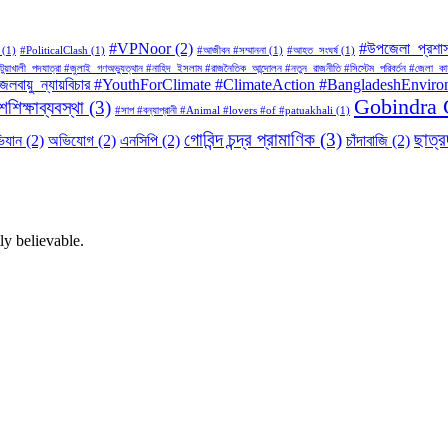
#VPNoor
(2)
#উপজেলা_প্রশা
(1)
#PoliticalClash
(1)
#আজীবন #সম্মাননা
(1)
#আহত_সংঘর্ষ
(1)
#পটুয়াখালী_পদযাত্রা #জুলাই_গণঅভ্যুত্থান #নাহিদ_ইসলাম #রাজনৈতিক_আন্দোলন #নতুন_রাজনীতি #সিস্টেম_পরিবর্তন #
BD #জলবায়ু_ন্যায়বিচার #YouthForClimate #ClimateAction #BangladeshEnvi
Gobindra 
শিক্ষাব্যবস্থা
(3)
#সাপ #বন্যাপ্রানী #Animal #lovers #of #patuakhali
(1)
গোবিন্দ চন্দ্র প্রামাণিক
(3)
ছাত্
িযান
(2)
অভিযোগ
(2)
এনসিপি
(2)
চাঁদাবাজি
(2)
ly believable.