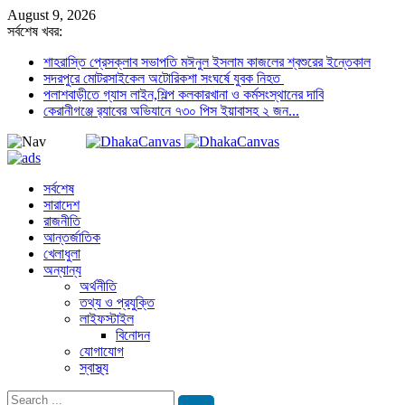
August 9, 2026
সর্বশেষ খবর:
শাহরাস্তি প্রেসক্লাব সভাপতি মঈনুল ইসলাম কাজলের শ্বশুরের ইন্তেকাল
সদরপুরে মোটরসাইকেল অটোরিকশা সংঘর্ষে যুবক নিহত
পলাশবাড়ীতে গ্যাস লাইন,শিল্প কলকারখানা ও কর্মসংস্থানের দাবি
কেরানীগঞ্জে র‍্যাবের অভিযানে ৭৩০ পিস ইয়াবাসহ ২ জন...
সর্বশেষ
সারাদেশ
রাজনীতি
আন্তর্জাতিক
খেলাধুলা
অন্যান্য
অর্থনীতি
তথ্য ও প্রযুক্তি
লাইফস্টাইল
বিনোদন
যোগাযোগ
স্বাস্থ্য