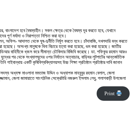
র, বাংলাদেশ হবে বৈষম্যহীন। সকল ক্ষেত্র থেকে বৈষম্য দূর করতে হবে, যেখানে
 পূর্ণ মর্যাদা ও নিরাপত্তা নিশ্চিত করা হবে।
েন, অফিস- আদালত থেকে ঘুষ-দুর্নীতি নির্মূল করতে হবে। চাঁদাবাজি, দখলদারি বন্ধ করতে
রা হয়েছে। অসংখ্য মানুষকে বিনা বিচারে হত্যা করা হয়েছে, গুম করা হয়েছে। জাতীয়
বিডিআর বাহিনীকে ধ্বংস করে সীমান্ত চৌকিদার বিজিবি করেছে। ডা. শফিকুর রহমান আরও
ুদ্ধের পর থেকে সংখ্যালঘুদের ওপর নির্যাতন অত্যাচার, বাড়িঘর লুটপাটের আন্তর্জাতিক
গাইবান্ধায় একটি কৃষিবিশ্ববিদ্যালয়সহ উচ্চ শিক্ষা প্রতিষ্ঠান প্রতিষ্ঠার দাবি জানান
র সদস্য অধ্যক্ষ মাওলানা মমতাজ উদ্দিন ও অধ্যাপক মাহবুবুর রহমান বেলাল, জেলা
নুজ্জামান, জেলা জামায়াতে সাংগঠনিক সেক্রেটারি নজরুল ইসলাম লেবু, পলাশবাড়ী উপজেলা
Print