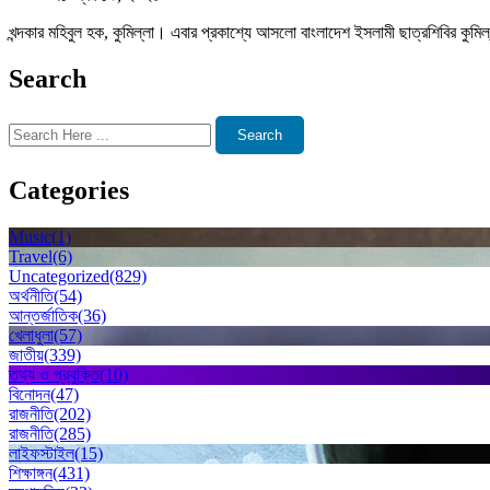
খন্দকার মহিবুল হক, কুমিল্লা। এবার প্রকাশ্যে আসলো বাংলাদেশ ইসলামী ছাত্রশিবির কুমি
Search
Search
Categories
Music
(1)
Travel
(6)
Uncategorized
(829)
অর্থনীতি
(54)
আন্তর্জাতিক
(36)
খেলাধুলা
(57)
জাতীয়
(339)
তথ্য ও প্রযুক্তি
(10)
বিনোদন
(47)
রাজনীতি
(202)
রাজনীতি
(285)
লাইফস্টাইল
(15)
শিক্ষাঙ্গন
(431)