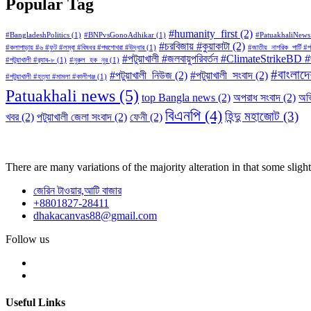
Popular Tag
#humanity_first
(2)
#BangladeshPolitics
(1)
#BNPvsGonoAdhikar
(1)
#PatuakhaliNews
#চরবিজায় #কুয়াকাটা
(2)
#কলাপাড়ায় #৬ #ফুট #লম্বা #বিষধর #পদ্মগোখরা #উদ্ধার
(1)
#জাতীয়_নাগরিক_পার্টি 
#পটুয়াখালী #জলবায়ুপরিবর্তন #ClimateStrike
#পটুয়াখালী #র‍্যাব-৮
(1)
#নুরুল_হক_নুর
(1)
#বাংলাদেশ
#পটুয়াখালী_নিউজ
(2)
#পটুয়াখালী_সংবাদ
(2)
#পটুয়াখালী #হত্যা #মামলা #কালীগঞ্জ
(1)
Patuakhali news
(5)
top Bangla news
(2)
অপরাধ সংবাদ
(2)
অভ
বিএনপি
(4)
হিন্দু মহাজোট
(3)
খবর
(2)
পটুয়াখালী জেলা সংবাদ
(2)
ফেনী
(2)
There are many variations of the majority alteration in that some slight
জেরিন টাওয়ার,আটি বাজার
+8801827-28411
dhakacanvas88@gmail.com
Follow us
Useful Links