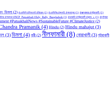
সন_ডিমলা
(2)
#এনসিপি #লিফলেট #বিতরন
(1)
#এনসিপির #জুলাই #পদযাত্রা
(1)
#কক্সবাজার #পটুয়াখালী
(1)
জেলা_কার্যালয় #পথসভা #NCP_Patuakhali #July_Rally_Bangladesh
(1)
#ডাকাতি #পটুয়াখালী #র‍্যাব_৮
(1)
#দূর্গাপুজা
ronment #PatuakhaliNews #SustainableFuture #ClimateJustice
(2)
Chandra Pramanik
(4)
Hindu mahajut
(3)
Hindu
(2)
নীলফামারী
(8)
ডিমলা
(4)
রদল
(3)
নোয়াখালী
(3)
নারী
(2)
পটুয়াখালী