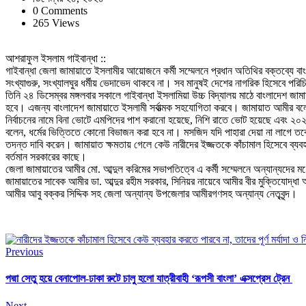
0 Comments
265 Views
আশরাফুল ইসলাম গাইবান্ধা ::
গাইবান্ধা জেলা জামায়াতে ইসলামীর আয়োজনে কর্মী সম্মেলনে প্রধান অতিথির বক্তব্যে বা
সংখ্যাগুরু, সংখ্যালঘুর ধর্মীয় ভেদাভেদ থাকবে না। সব মানুষই দেশের নাগরিক হিসেবে পরিচ
তিনি ২৪ ডিসেম্বর মঙ্গলবার সকালে গাইবান্ধা ইসলামিয়া উচ্চ বিদ্যালয় মাঠে বাংলাদেশ জা
হবে। এজন্য বাংলাদেশ জামায়াতে ইসলামী সর্বাত্মক সহযোগিতা করবে। জামায়াত আমীর বলেন
নির্বাচনের নামে বিনা ভোটে এমপিদের পাশ করানো হয়েছে, নিশি রাতে ভোট হয়েছে এবং ২০
বলেন, ধর্মের ভিত্তিতে কোনো বিভাজন করা হবে না। মসজিদ যদি পাহারা দেয়া না লাগে তবে 
তদন্ত দাবি করেন। জামায়াত ক্ষমতায় গেলে কেউ নারীদের ইজ্জতকে কাঁচামাল হিসেবে ব্যবহার কর
বর্তমান সরকারের কাছে।
জেলা জামায়াতের আমীর মো. আব্দুল করিমের সভাপতিত্বে এ কর্মী সম্মেলনে অন্যান্যদের মধ্য
জামায়াতের সাবেক আমীর ডা. আব্দুর রহীম সরকার, সিনিয়র নায়েবে আমীর বীর মুক্তিযোদ্ধা
আমীর আবু বক্কর সিদ্দিক সহ জেলা অন্যান্য উপজেলার আমীরগণসহ অন্যান্য নেতৃবৃন্দ।
Previous
পদ্মা সেতু হয়ে বেনাপোল-ঢাকা রুটে চালু হলো যাত্রীবাহী ‘রূপসী বাংলা’ এক্সপ্রেস ট্রেন
Next