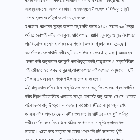
দলের সাধারণ সম্পাদক মো.আবদুস সামাদ ও উপজেলা ছাত্র দলের
আহব্বায়ক মো. আপন সরকার। মানববন্ধনে উপজেলার বিভিন্ন শ্রেণী
পেশার পুরুষ ও মহিলা অংশ গ্রহন করেন।
উপজেলা প্রশাসন সুত্রে জানাগেছে,চলতি বছরে ১৪৩১ সালের ৩০ চৈত্র
পর্যন্ত ভোগাই নদীর কালাকুমা, হাতিপাগার, নয়াবিল,ফুলপুর ও মন্ডলিয়াপাড়া
পাঁচটি মৌজায় মোট ৯ একর ৮২ শতাংশ ইজারা প্রদান করা হয়েছে।
অন্যদিকে চেল্লাখালী নদীর দুটি ভাগে ইজারা দেওয়া হয়েছে। এরমধ্যে
চেল্লাখালী বালুমহালে বাতকুচি,পলাশীকুড়া,নন্নী,তাজুরা
বাদ ও সন্যাসীভিটা
এই মৌজায় ২২ একর ও বুরুঙ্গা,আন্ধারুপাড়া বাইগরপাড়া বালুমহালে দুটি
মৌজায় ১৯ একর ৯ শতাংশ ইজারা দেওয়া হয়েছে।
এই বালু মহাল গুলি থেকে বালু উত্তোলনের অনুমতি পেলেও প্রভাবশালীরা
নদীর ত্রিশ কিলোমিটার এলাকার মধ্যে যেখানেই বালু আছে, সেখান থেকেই
অবৈধভাবে বালু উত্তোলন করছে। বর্তমানে নদীতে বালুর মজুদ শেষ
হওয়ায় নদীর পাড় ভেঙে ও নদীর তল দেশের মাটি ১৫-২০ ফুট পর্যন্ত
গভীর বোরিং করে নিচ থেকে খনিজ সম্পদ সাদা বালু উত্তোলন শুরু
হয়েছে। এতে করে নাব্যতা সংকটের পাশাপাশি নদী ভাঙ্গনের ঝুঁকি