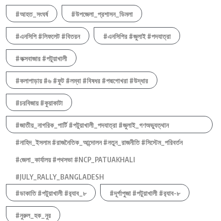
#আহত_সংঘর্ষ
#উপজেলা_প্রশাসন_ডিমলা
#এনসিপি #লিফলেট #বিতরন
#এনসিপির #জুলাই #পদযাত্রা
#কক্সবাজার #পটুয়াখালী
#কলাপাড়ায় #৬ #ফুট #লম্বা #বিষধর #পদ্মগোখরা #উদ্ধার
#চরবিজায় #কুয়াকাটা
#জাতীয়_নাগরিক_পার্টি #পটুয়াখালী_পদযাত্রা #জুলাই_গণঅভ্যুত্থান
#নাহিদ_ইসলাম #রাজনৈতিক_আন্দোলন #নতুন_রাজনীতি #সিস্টেম_পরিবর্তন
#জেলা_কার্যালয় #পথসভা #NCP_PATUAKHALI
#JULY_RALLY_BANGLADESH
#ডাকাতি #পটুয়াখালী #র‍্যাব_৮
#দূর্গাপুজা #পটুয়াখালী #র‍্যাব-৮
#নুরুল_হক_নুর