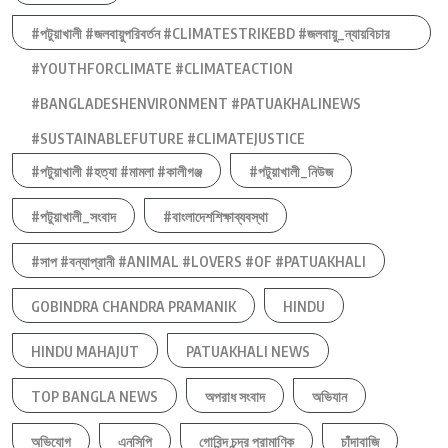
#পটুয়াখালী #জলবায়ুপরিবর্তন #CLIMATESTRIKEBD #জলবায়ু_ন্যায়বিচার
#YOUTHFORCLIMATE #CLIMATEACTION
#BANGLADESHENVIRONMENT #PATUAKHALINEWS
#SUSTAINABLEFUTURE #CLIMATEJUSTICE
#পটুয়াখালী #হত্যা #মামলা #কালীগঞ্জ
#পটুয়াখালী_নিউজ
#পটুয়াখালী_সংবাদ
#বাংলাদেশশিক্ষাব্যবস্থা
#সাপ #বন্যাপ্রানী #ANIMAL #LOVERS #OF #PATUAKHALI
GOBINDRA CHANDRA PRAMANIK
HINDU
HINDU MAHAJUT
PATUAKHALI NEWS
TOP BANGLA NEWS
অপরাধ সংবাদ
অভিযান
অভিযোগ
এনসিপি
গোবিন্দ চন্দ্র প্রামাণিক
চাঁদাবাজি