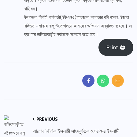
বাড়ছে। ধ্বংস হচ্ছে নদী তেমনি ধ্বসে পড়ছে আশপাশের স্থাপনা,
বাড়িঘর।
উপজেলা নির্বাহী কর্মকর্তা(ইউএনও)ফারজানা আকতার ববি বলেন, ইজারা
বর্হিভূত এলাকায় বালু উত্তোলনে আমাদের অভিযান অব্যাহত রয়েছে। এ
ব্যাপারে নালিতাবাড়ীর সবাইকে সচেতন হতে হবে।
Print 🖨
PREVIOUS
আলোর ঝিলিক ইসলামী সাংস্কৃতিক ফোরামের ইসলামী