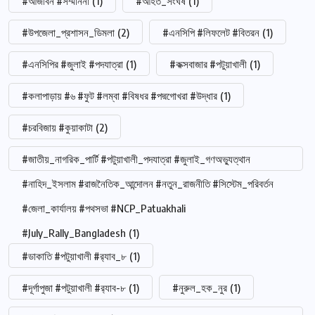
#আজীবন #সম্মাননা
(1)
#আহত_সংঘর্ষ
(1)
#উপজেলা_প্রশাসন_ডিমলা
(2)
#এনসিপি #লিফলেট #বিতরন
(1)
#এনসিপির #জুলাই #পদযাত্রা
(1)
#কক্সবাজার #পটুয়াখালী
(1)
#কলাপাড়ায় #৬ #ফুট #লম্বা #বিষধর #পদ্মগোখরা #উদ্ধার
(1)
#চরবিজায় #কুয়াকাটা
(2)
#জাতীয়_নাগরিক_পার্টি #পটুয়াখালী_পদযাত্রা #জুলাই_গণঅভ্যুত্থান
#নাহিদ_ইসলাম #রাজনৈতিক_আন্দোলন #নতুন_রাজনীতি #সিস্টেম_পরিবর্তন
#জেলা_কার্যালয় #পথসভা #NCP_Patuakhali
#July_Rally_Bangladesh
(1)
#ডাকাতি #পটুয়াখালী #র‍্যাব_৮
(1)
#দূর্গাপুজা #পটুয়াখালী #র‍্যাব-৮
(1)
#নুরুল_হক_নুর
(1)