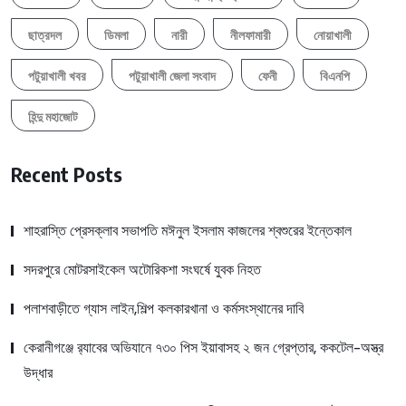
ছাত্রদল
ডিমলা
নারী
নীলফামারী
নোয়াখালী
পটুয়াখালী খবর
পটুয়াখালী জেলা সংবাদ
ফেনী
বিএনপি
হিন্দু মহাজোট
Recent Posts
শাহরাস্তি প্রেসক্লাব সভাপতি মঈনুল ইসলাম কাজলের শ্বশুরের ইন্তেকাল
সদরপুরে মোটরসাইকেল অটোরিকশা সংঘর্ষে যুবক নিহত
পলাশবাড়ীতে গ্যাস লাইন,শিল্প কলকারখানা ও কর্মসংস্থানের দাবি
কেরানীগঞ্জে র‍্যাবের অভিযানে ৭৩০ পিস ইয়াবাসহ ২ জন গ্রেপ্তার, ককটেল-অস্ত্র
উদ্ধার