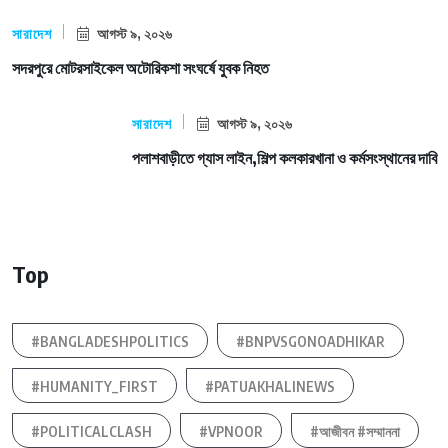
সারাদেশ
আগস্ট ৯, ২০২৬
সদরপুরে মোটরসাইকেল অটোরিকশা সংঘর্ষে যুবক নিহত
সারাদেশ
আগস্ট ৯, ২০২৬
পলাশবাড়ীতে গ্যাস লাইন,শিল্প কলকারখানা ও কর্মসংস্থানের দাবি
Top
#BANGLADESHPOLITICS
#BNPVSGONOADHIKAR
#HUMANITY_FIRST
#PATUAKHALINEWS
#POLITICALCLASH
#VPNOOR
#আজীবন #সম্মাননা