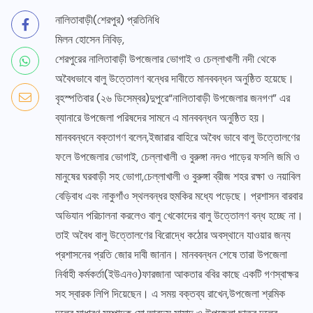
নালিতাবাড়ী(শেরপুর) প্রতিনিধি
মিলন হোসেন নিবিড়,
শেরপুরের নালিতাবাড়ী উপজেলার ভোগাই ও চেল্লাখালী নদী থেকে
অবৈধভাবে বালু উত্তোলণ বন্ধের দাবীতে মানববন্ধন অনুষ্ঠিত হয়েছে।
বৃহস্পতিবার (২৬ ডিসেম্বর)দুপুরে“নালিতাবাড়ী উপজেলার জনগণ” এর
ব্যানারে উপজেলা পরিষদের সামনে এ মানববন্ধন অনুষ্ঠিত হয়।
মানববন্ধনে বক্তাগণ বলেন,ইজারার বাহিরে অবৈধ ভাবে বালু উত্তোলণের
ফলে উপজেলার ভোগাই, চেল্লাখালী ও বুরুঙ্গা নদও পাড়ের ফসলি জমি ও
মানুষের ঘরবাড়ী সহ ভোগা,চেল্লাখালী ও বুরুঙ্গা ব্রীজ শহর রক্ষা ও নয়াবিল
বেড়িবাধ এবং নাকুগাঁও স্থলবন্ধর হুমকির মধ্যে পড়েছে। প্রশাসন বারবার
অভিযান পরিচালনা করলেও বালু খেকোদের বালু উত্তোলণ বন্ধ হচ্ছে না।
তাই অবৈধ বালু উত্তোলণের বিরোদ্ধে কঠোর অবস্থানে যাওয়ার জন্য
প্রশাসনের প্রতি জোর দাবী জানান। মানববন্ধন শেষে তারা উপজেলা
নির্বাহী কর্মকর্তা(ইউএনও)ফারজানা আকতার ববির কাছে একটি গণস্বাক্ষর
সহ স্বারক লিপি দিয়েছেন। এ সময় বক্তব্য রাখেন,উপজেলা শ্রমিক