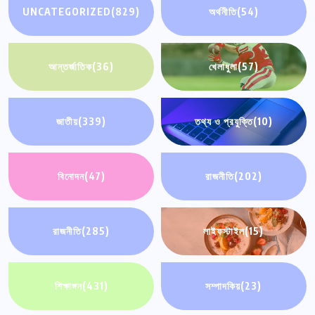
UNCATEGORIZED
(829)
অর্থনীতি
(54)
আন্তর্জাতিক
(36)
খেলাধুলা
(57)
জাতীয়
(339)
তথ্য ও প্রযুক্তি
(10)
বিনোদন
(47)
রাজনীতি
(202)
রাজনীতি
(285)
লাইফস্টাইল
(15)
শিক্ষাঙ্গন
(431)
সম্পাদকিয়
(23)