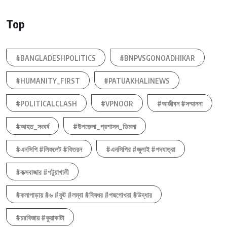
Top
#BANGLADESHPOLITICS
#BNPVSGONOADHIKAR
#HUMANITY_FIRST
#PATUAKHALINEWS
#POLITICALCLASH
#VPNOOR
#আজীবন #সম্মাননা
#আহত_সংঘর্ষ
#উপজেলা_প্রশাসন_ডিমলা
#এনসিপি #লিফলেট #বিতরন
#এনসিপির #জুলাই #পদযাত্রা
#কক্সবাজার #পটুয়াখালী
#কলাপাড়ায় #৬ #ফুট #লম্বা #বিষধর #পদ্মগোখরা #উদ্ধার
#চরবিজায় #কুয়াকাটা