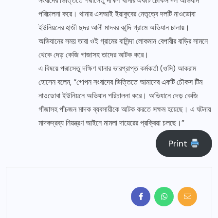
সংবাদের ভিত্তিতে পদ্মাসেতু দক্ষিণ থানার একটি চৌকস দল অভিযান
পরিচালনা করে। থানার এসআই ইয়াকুবের নেতৃত্বে দলটি নাওডোবা
ইউনিয়নের হাজী ছদর আলী মাদবর কান্দি গ্রামে অভিযান চালায়।
অভিযানের সময় তারা ওই গ্রামের বাসিন্দা লোকমান বেপারীর বাড়ির সামনে
থেকে দেড় কেজি গাজাসহ তাদের আটক করে।
এ বিষয়ে পদ্মাসেতু দক্ষিণ থানার ভারপ্রাপ্ত কর্মকর্তা (ওসি) আকরাম
হোসেন বলেন, “গোপন সংবাদের ভিত্তিতে আমাদের একটি চৌকস টিম
নাওডোবা ইউনিয়নে অভিযান পরিচালনা করে। অভিযানে দেড় কেজি
গাঁজাসহ পাঁচজন মাদক ব্যবসায়ীকে আটক করতে সক্ষম হয়েছে। এ ঘটনায়
মাদকদ্রব্য নিয়ন্ত্রণ আইনে মামলা দায়েরের প্রক্রিয়া চলছে।”
Print