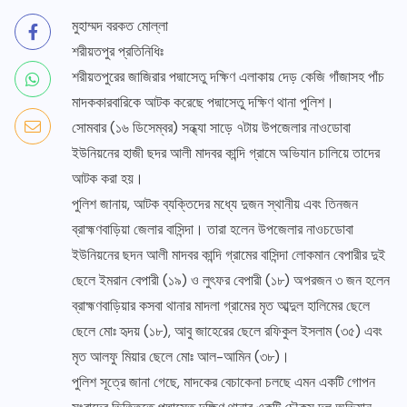
মুহাম্মদ বরকত মোল্লা
শরীয়তপুর প্রতিনিধিঃ
শরীয়তপুরের জাজিরার পদ্মাসেতু দক্ষিণ এলাকায় দেড় কেজি গাঁজাসহ পাঁচ
মাদককারবারিকে আটক করেছে পদ্মাসেতু দক্ষিণ থানা পুলিশ।
সোমবার (১৬ ডিসেম্বর) সন্ধ্যা সাড়ে ৭টায় উপজেলার নাওডোবা
ইউনিয়নের হাজী ছদর আলী মাদবর কান্দি গ্রামে অভিযান চালিয়ে তাদের
আটক করা হয়।
পুলিশ জানায়, আটক ব্যক্তিদের মধ্যে দুজন স্থানীয় এবং তিনজন
ব্রাহ্মণবাড়িয়া জেলার বাসিন্দা। তারা হলেন উপজেলার নাওচডোবা
ইউনিয়নের ছদন আলী মাদবর কান্দি গ্রামের বাসিন্দা লোকমান বেপারীর দুই
ছেলে ইমরান বেপারী (১৯) ও লুৎফর বেপারী (১৮) অপরজন ৩ জন হলেন
ব্রাহ্মণবাড়িয়ার কসবা থানার মাদলা গ্রামের মৃত আব্দুল হালিমের ছেলে
ছেলে মোঃ হৃদয় (১৮), আবু জাহেরের ছেলে রফিকুল ইসলাম (৩৫) এবং
মৃত আলফু মিয়ার ছেলে মোঃ আল-আমিন (৩৮)।
পুলিশ সূত্রে জানা গেছে, মাদকের বেচাকেনা চলছে এমন একটি গোপন