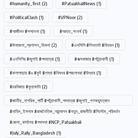
#humanity_first
(2)
#PatuakhaliNews
(1)
#PoliticalClash
(1)
#VPNoor
(2)
#আজীবন #সম্মাননা
(1)
#আহত_সংঘর্ষ
(1)
#উপজেলা_প্রশাসন_ডিমলা
(2)
#এনসিপি #লিফলেট #বিতরন
(1)
#এনসিপির #জুলাই #পদযাত্রা
(1)
#কক্সবাজার #পটুয়াখালী
(1)
#কলাপাড়ায় #৬ #ফুট #লম্বা #বিষধর #পদ্মগোখরা #উদ্ধার
(1)
#চরবিজায় #কুয়াকাটা
(2)
#জাতীয়_নাগরিক_পার্টি #পটুয়াখালী_পদযাত্রা #জুলাই_গণঅভ্যুত্থান
#নাহিদ_ইসলাম #রাজনৈতিক_আন্দোলন #নতুন_রাজনীতি #সিস্টেম_পরিবর্তন
#জেলা_কার্যালয় #পথসভা #NCP_Patuakhali
#July_Rally_Bangladesh
(1)