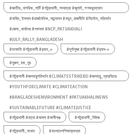
#জাতীয়_নাগরিক_পার্টি #পটুয়াখালী_পদযাত্রা #জুলাই_গণঅভ্যুত্থান
#নাহিদ_ইসলাম #রাজনৈতিক_আন্দোলন #নতুন_রাজনীতি #সিস্টেম_পরিবর্তন
#জেলা_কার্যালয় #পথসভা #NCP_PATUAKHALI
#JULY_RALLY_BANGLADESH
#ডাকাতি #পটুয়াখালী #র‍্যাব_৮
#দূর্গাপুজা #পটুয়াখালী #র‍্যাব-৮
#নুরুল_হক_নুর
#পটুয়াখালী #জলবায়ুপরিবর্তন #CLIMATESTRIKEBD #জলবায়ু_ন্যায়বিচার
#YOUTHFORCLIMATE #CLIMATEACTION
#BANGLADESHENVIRONMENT #PATUAKHALINEWS
#SUSTAINABLEFUTURE #CLIMATEJUSTICE
#পটুয়াখালী #হত্যা #মামলা #কালীগঞ্জ
#পটুয়াখালী_নিউজ
#পটুয়াখালী_সংবাদ
#বাংলাদেশশিক্ষাব্যবস্থা