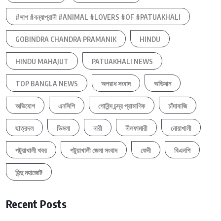
#সাপ #বন্যাপ্রানী #ANIMAL #LOVERS #OF #PATUAKHALI
GOBINDRA CHANDRA PRAMANIK
HINDU
HINDU MAHAJUT
PATUAKHALI NEWS
TOP BANGLA NEWS
অপরাধ সংবাদ
অভিযান
অভিযোগ
এনসিপি
গোবিন্দ চন্দ্র প্রামাণিক
চাঁদাবাজি
ছাত্রদল
ডিমলা
নারী
নীলফামারী
নোয়াখালী
পটুয়াখালী খবর
পটুয়াখালী জেলা সংবাদ
ফেনী
বিএনপি
হিন্দু মহাজোট
Recent Posts