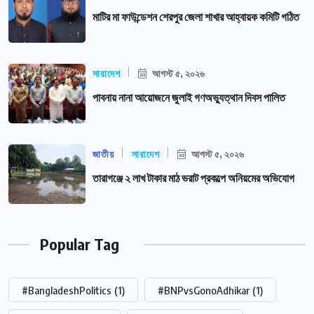
মাটির মা ফাউন্ডেশন শেরপুর জেলা শাখার আহ্বায়ক কমিটি গঠিত
সারাদেশ
আগস্ট ৫, ২০২৬
পাবনায় নানা আয়োজনে জুলাই গণঅভ্যুত্থান দিবস পালিত
জাতীয়
সারাদেশ
আগস্ট ৫, ২০২৬
তারাগঞ্জে ২ লাখ টাকার মাঠ ভরাট প্রকল্পে অনিয়মের অভিযোগ
Popular Tag
#BangladeshPolitics
(1)
#BNPvsGonoAdhikar
(1)