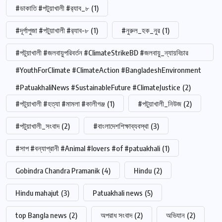
#ডাকাতি #পটুয়াখালী #র‍্যাব_৮
(1)
#দূর্গাপুজা #পটুয়াখালী #র‍্যাব-৮
(1)
#নুরুল_হক_নুর
(1)
#পটুয়াখালী #জলবায়ুপরিবর্তন #ClimateStrikeBD #জলবায়ু_ন্যায়বিচার
#YouthForClimate #ClimateAction #BangladeshEnvironment
#PatuakhaliNews #SustainableFuture #ClimateJustice
(2)
#পটুয়াখালী #হত্যা #মামলা #কালীগঞ্জ
(1)
#পটুয়াখালী_নিউজ
(2)
#পটুয়াখালী_সংবাদ
(2)
#বাংলাদেশশিক্ষাব্যবস্থা
(3)
#সাপ #বন্যাপ্রানী #Animal #lovers #of #patuakhali
(1)
Gobindra Chandra Pramanik
(4)
Hindu
(2)
Hindu mahajut
(3)
Patuakhali news
(5)
top Bangla news
(2)
অপরাধ সংবাদ
(2)
অভিযান
(2)