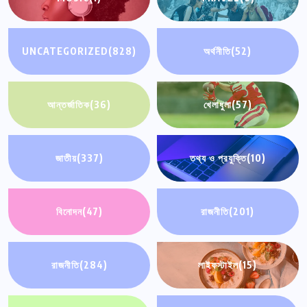
UNCATEGORIZED
(828)
অর্থনীতি
(52)
আন্তর্জাতিক
(36)
খেলাধুলা
(57)
জাতীয়
(337)
তথ্য ও প্রযুক্তি
(10)
বিনোদন
(47)
রাজনীতি
(201)
রাজনীতি
(284)
লাইফস্টাইল
(15)