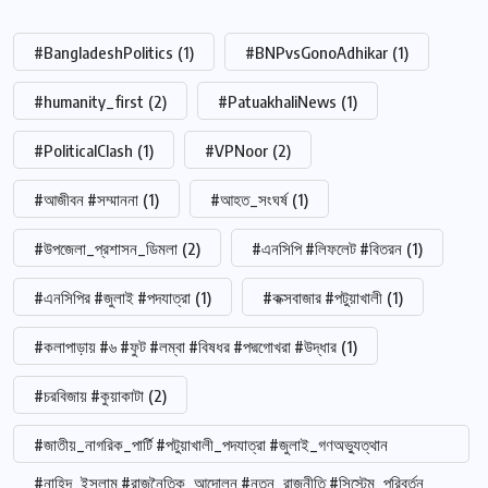
#BangladeshPolitics
(1)
#BNPvsGonoAdhikar
(1)
#humanity_first
(2)
#PatuakhaliNews
(1)
#PoliticalClash
(1)
#VPNoor
(2)
#আজীবন #সম্মাননা
(1)
#আহত_সংঘর্ষ
(1)
#উপজেলা_প্রশাসন_ডিমলা
(2)
#এনসিপি #লিফলেট #বিতরন
(1)
#এনসিপির #জুলাই #পদযাত্রা
(1)
#কক্সবাজার #পটুয়াখালী
(1)
#কলাপাড়ায় #৬ #ফুট #লম্বা #বিষধর #পদ্মগোখরা #উদ্ধার
(1)
#চরবিজায় #কুয়াকাটা
(2)
#জাতীয়_নাগরিক_পার্টি #পটুয়াখালী_পদযাত্রা #জুলাই_গণঅভ্যুত্থান
#নাহিদ_ইসলাম #রাজনৈতিক_আন্দোলন #নতুন_রাজনীতি #সিস্টেম_পরিবর্তন