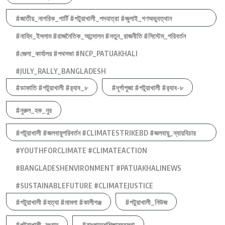
#জাতীয়_নাগরিক_পার্টি #পটুয়াখালী_পদযাত্রা #জুলাই_গণঅভ্যুত্থান
#নাহিদ_ইসলাম #রাজনৈতিক_আন্দোলন #নতুন_রাজনীতি #সিস্টেম_পরিবর্তন
#জেলা_কার্যালয় #পথসভা #NCP_PATUAKHALI
#JULY_RALLY_BANGLADESH
#ডাকাতি #পটুয়াখালী #র‍্যাব_৮
#দূর্গাপুজা #পটুয়াখালী #র‍্যাব-৮
#নুরুল_হক_নুর
#পটুয়াখালী #জলবায়ুপরিবর্তন #CLIMATESTRIKEBD #জলবায়ু_ন্যায়বিচার
#YOUTHFORCLIMATE #CLIMATEACTION
#BANGLADESHENVIRONMENT #PATUAKHALINEWS
#SUSTAINABLEFUTURE #CLIMATEJUSTICE
#পটুয়াখালী #হত্যা #মামলা #কালীগঞ্জ
#পটুয়াখালী_নিউজ
#পটুয়াখালী_সংবাদ
#বাংলাদেশশিক্ষাব্যবস্থা