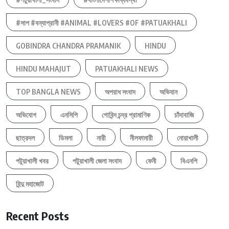
#সাপ #বন্যাপ্রানী #ANIMAL #LOVERS #OF #PATUAKHALI
GOBINDRA CHANDRA PRAMANIK
HINDU
HINDU MAHAJUT
PATUAKHALI NEWS
TOP BANGLA NEWS
অপরাধ সংবাদ
অভিযান
অভিযোগ
এনসিপি
গোবিন্দ চন্দ্র প্রামাণিক
চাঁদাবাজি
ছাত্রদল
ডিমলা
নারী
নীলফামারী
নোয়াখালী
পটুয়াখালী খবর
পটুয়াখালী জেলা সংবাদ
ফেনী
বিএনপি
হিন্দু মহাজোট
Recent Posts