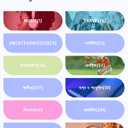
MUSIC
(1)
TRAVEL
(6)
UNCATEGORIZED
(829)
অর্থনীতি
(53)
আন্তর্জাতিক
(36)
খেলাধুলা
(57)
জাতীয়
(337)
তথ্য ও প্রযুক্তি
(10)
বিনোদন
(47)
রাজনীতি
(201)