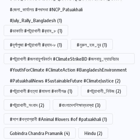
#জেলা_কার্যালয় #পথসভা #NCP_Patuakhali
#July_Rally_Bangladesh
(1)
#ডাকাতি #পটুয়াখালী #র‍্যাব_৮
(1)
#দূর্গাপুজা #পটুয়াখালী #র‍্যাব-৮
(1)
#নুরুল_হক_নুর
(1)
#পটুয়াখালী #জলবায়ুপরিবর্তন #ClimateStrikeBD #জলবায়ু_ন্যায়বিচার
#YouthForClimate #ClimateAction #BangladeshEnvironment
#PatuakhaliNews #SustainableFuture #ClimateJustice
(2)
#পটুয়াখালী #হত্যা #মামলা #কালীগঞ্জ
(1)
#পটুয়াখালী_নিউজ
(2)
#পটুয়াখালী_সংবাদ
(2)
#বাংলাদেশশিক্ষাব্যবস্থা
(3)
#সাপ #বন্যাপ্রানী #Animal #lovers #of #patuakhali
(1)
Gobindra Chandra Pramanik
(4)
Hindu
(2)