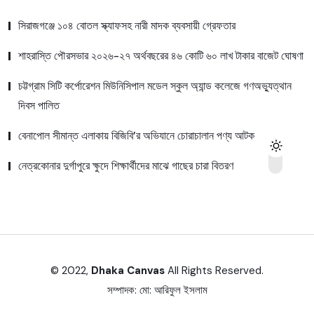
সিরাজগঞ্জে ১০৪ বোতল স্ক্যাফসহ নারী মাদক ব্যবসায়ী গ্রেফতার
শাহরাস্তি পৌরসভার ২০২৬-২৭ অর্থবছরের ৪৬ কোটি ৬০ লাখ টাকার বাজেট ঘোষণা
চট্টগ্রাম সিটি কর্পোরেশন মিউনিসিপাল মডেল স্কুল অ্যান্ড কলেজে গণঅভ্যুত্থান
দিবস পালিত
বেনাপোল সীমান্ত এলাকায় বিজিবি’র অভিযানে চোরাচালান পণ্য আটক
নেত্রকোনার দুর্গাপুরে ক্ষুদে শিক্ষার্থীদের মাঝে গাছের চারা বিতরণ
© 2022,
Dhaka Canvas
All Rights Reserved.
সম্পাদক:
মো: আরিফুল ইসলাম