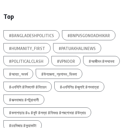
Top
#BANGLADESHPOLITICS
#BNPVSGONOADHIKAR
#HUMANITY_FIRST
#PATUAKHALINEWS
#POLITICALCLASH
#VPNOOR
#আজীবন #সম্মাননা
#আহত_সংঘর্ষ
#উপজেলা_প্রশাসন_ডিমলা
#এনসিপি #লিফলেট #বিতরন
#এনসিপির #জুলাই #পদযাত্রা
#কক্সবাজার #পটুয়াখালী
#কলাপাড়ায় #৬ #ফুট #লম্বা #বিষধর #পদ্মগোখরা #উদ্ধার
#চরবিজায় #কুয়াকাটা