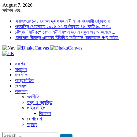
August 7, 2026
সর্বশেষ খবর:
সিরাজগঞ্জে ১০৪ বোতল স্ক্যাফসহ নারী মাদক ব্যবসায়ী গ্রেফতার
শাহরাস্তি পৌরসভার ২০২৬-২৭ অর্থবছরের ৪৬ কোটি ৬০ লাখ...
চট্টগ্রাম সিটি কর্পোরেশন মিউনিসিপাল মডেল স্কুল অ্যান্ড কলেজে...
বেনাপোল সীমান্ত এলাকায় বিজিবি’র অভিযানে চোরাচালান পণ্য আটক
সর্বশেষ
সারাদেশ
রাজনীতি
আন্তর্জাতিক
খেলাধুলা
অন্যান্য
অর্থনীতি
তথ্য ও প্রযুক্তি
লাইফস্টাইল
বিনোদন
যোগাযোগ
স্বাস্থ্য