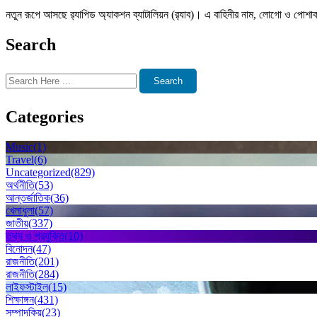
নতুন রূপে আসছে র‌্যাপিড অ্যাকশন ব্যাটালিয়ন (র‌্যাব)। এ বাহিনীর নাম, লোগো ও পোশাক 
Search
Search
Categories
Music
(1)
Travel
(6)
Uncategorized
(829)
অর্থনীতি
(53)
আন্তর্জাতিক
(36)
খেলাধুলা
(57)
জাতীয়
(337)
তথ্য ও প্রযুক্তি
(10)
বিনোদন
(47)
রাজনীতি
(201)
রাজনীতি
(284)
লাইফস্টাইল
(15)
শিক্ষাঙ্গন
(431)
সম্পাদকিয়
(23)