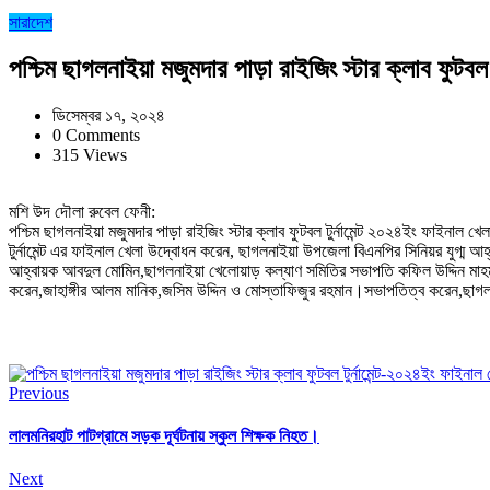
সারাদেশ
পশ্চিম ছাগলনাইয়া মজুমদার পাড়া রাইজিং স্টার ক্লাব ফুটবল 
ডিসেম্বর ১৭, ২০২৪
0 Comments
315 Views
মশি উদ দৌলা রুবেল ফেনী:
পশ্চিম ছাগলনাইয়া মজুমদার পাড়া রাইজিং স্টার ক্লাব ফুটবল টুর্নামেন্ট ২০২৪ইং ফাইনাল খ
টুর্নামেন্ট এর ফাইনাল খেলা উদ্বোধন করেন, ছাগলনাইয়া উপজেলা বিএনপির সিনিয়র যুগ্ম 
আহ্বায়ক আবদুল মোমিন,ছাগলনাইয়া খেলোয়াড় কল্যাণ সমিতির সভাপতি কফিল উদ্দিন মাহমুদ
করেন,জাহাঙ্গীর আলম মানিক,জসিম উদ্দিন ও মোস্তাফিজুর রহমান।সভাপতিত্ব করেন,ছাগলনা
Previous
লালমনিরহাট পাটগ্রামে সড়ক দূর্ঘটনায় স্কুল শিক্ষক নিহত।
Next