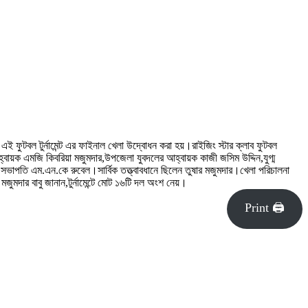
ে এই ফুটবল টুর্নামেন্ট এর ফাইনাল খেলা উদ্বোধন করা হয়।রাইজিং স্টার ক্লাব ফুটবল
্বায়ক এমজি কিবরিয়া মজুমদার,উপজেলা যুবদলের আহ্বায়ক কাজী জসিম উদ্দিন,যুগ্ম
র সভাপতি এম.এন.কে রুবেল।সার্বিক তত্ত্বাবধানে ছিলেন তুষার মজুমদার।খেলা পরিচালনা
দার বাবু জানান,টুর্নামেন্টে মোট ১৬টি দল অংশ নেয়।
Print 🖨