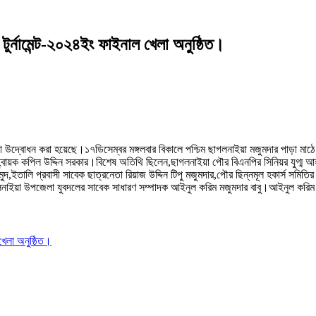
টুর্নামেন্ট-২০২৪ইং ফাইনাল খেলা অনুষ্ঠিত।
েলা উদ্বোধন করা হয়েছে।১৭ডিসেম্বর মঙ্গলবার বিকালে পশ্চিম ছাগলনাইয়া মজুমদার পাড়া মাঠ
আহ্বায়ক কপিল উদ্দিন সরকার।বিশেষ অতিথি ছিলেন,ছাগলনাইয়া পৌর বিএনপির সিনিয়র যুগ্ম আহ
,ইতালি প্রবাসী সাবেক ছাত্রনেতা রিয়াজ উদ্দিন টিপু মজুমদার,পৌর ছিন্নমূল হকার্স সমিতি
ইয়া উপজেলা যুবদলের সাবেক সাধারণ সম্পাদক আইনুল করিম মজুমদার বাবু।আইনুল করিম মজুম