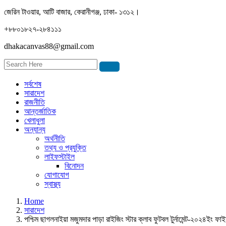
জেরিন টাওয়ার, আটি বাজার, কেরানীগঞ্জ, ঢাকা- ১৩১২।
+৮৮০১৮২৭-২৮৪১১১
dhakacanvas88@gmail.com
সর্বশেষ
সারাদেশ
রাজনীতি
আন্তর্জাতিক
খেলাধুলা
অন্যান্য
অর্থনীতি
তথ্য ও প্রযুক্তি
লাইফস্টাইল
বিনোদন
যোগাযোগ
স্বাস্থ্য
Home
সারাদেশ
পশ্চিম ছাগলনাইয়া মজুমদার পাড়া রাইজিং স্টার ক্লাব ফুটবল টুর্নামেন্ট-২০২৪ইং ফা