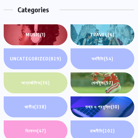
Categories
MUSIC
(1)
TRAVEL
(6)
UNCATEGORIZED
(829)
অর্থনীতি
(54)
আন্তর্জাতিক
(36)
খেলাধুলা
(57)
জাতীয়
(338)
তথ্য ও প্রযুক্তি
(10)
বিনোদন
(47)
রাজনীতি
(202)