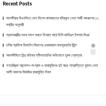
Recent Posts
সাতক্ষীরায় বিএনপিতে যোগ দিলেন জামায়াতের বহিষ্কৃত নেতা গাজী নজরুলের ১২
সক্রীয় অনুসারী
প্রধানমন্ত্রীর সফর সফল করতে দিনরাত মাঠে ডিসি জাহিদুল ইসলাম মিঞা
ঢাবির গ্রাফিক ডিজাইন বিভাগের চেয়ারম্যান জয়পুরহাটের টুটুল
আদমদীঘিতে হিন্দু মহিলার শ্লীলতাহানির অভিযোগে যুবক গ্রেপ্তার
গণতান্ত্রিক আন্দোলন-সংগ্রাম ও কারামুক্তির দুই বছর: শাহরাস্তিতে যুবদল নেতা
আলী আজগর মিয়াজির কারামুক্তি দিবস