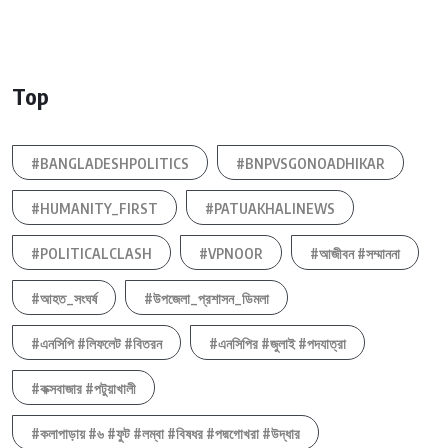
Top
#BANGLADESHPOLITICS
#BNPVSGONOADHIKAR
#HUMANITY_FIRST
#PATUAKHALINEWS
#POLITICALCLASH
#VPNOOR
#আজীবন #সম্মাননা
#আহত_সংঘর্ষ
#উপজেলা_প্রশাসন_ডিমলা
#এনসিপি #লিফলেট #বিতরন
#এনসিপির #জুলাই #পদযাত্রা
#কক্সবাজার #পটুয়াখালী
#কলাপাড়ায় #৬ #ফুট #লম্বা #বিষধর #পদ্মগোখরা #উদ্ধার