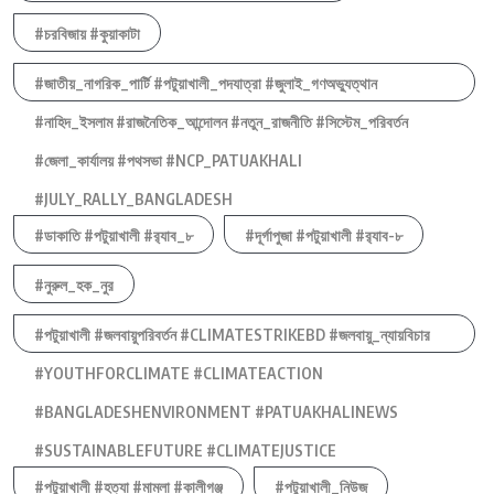
#চরবিজায় #কুয়াকাটা
#জাতীয়_নাগরিক_পার্টি #পটুয়াখালী_পদযাত্রা #জুলাই_গণঅভ্যুত্থান
#নাহিদ_ইসলাম #রাজনৈতিক_আন্দোলন #নতুন_রাজনীতি #সিস্টেম_পরিবর্তন
#জেলা_কার্যালয় #পথসভা #NCP_PATUAKHALI
#JULY_RALLY_BANGLADESH
#ডাকাতি #পটুয়াখালী #র‍্যাব_৮
#দূর্গাপুজা #পটুয়াখালী #র‍্যাব-৮
#নুরুল_হক_নুর
#পটুয়াখালী #জলবায়ুপরিবর্তন #CLIMATESTRIKEBD #জলবায়ু_ন্যায়বিচার
#YOUTHFORCLIMATE #CLIMATEACTION
#BANGLADESHENVIRONMENT #PATUAKHALINEWS
#SUSTAINABLEFUTURE #CLIMATEJUSTICE
#পটুয়াখালী #হত্যা #মামলা #কালীগঞ্জ
#পটুয়াখালী_নিউজ