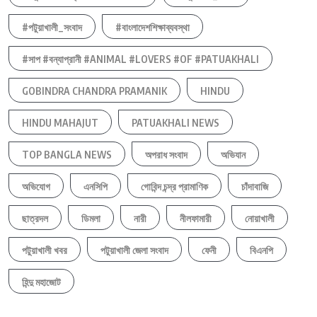
#পটুয়াখালী_সংবাদ
#বাংলাদেশশিক্ষাব্যবস্থা
#সাপ #বন্যাপ্রানী #ANIMAL #LOVERS #OF #PATUAKHALI
GOBINDRA CHANDRA PRAMANIK
HINDU
HINDU MAHAJUT
PATUAKHALI NEWS
TOP BANGLA NEWS
অপরাধ সংবাদ
অভিযান
অভিযোগ
এনসিপি
গোবিন্দ চন্দ্র প্রামাণিক
চাঁদাবাজি
ছাত্রদল
ডিমলা
নারী
নীলফামারী
নোয়াখালী
পটুয়াখালী খবর
পটুয়াখালী জেলা সংবাদ
ফেনী
বিএনপি
হিন্দু মহাজোট