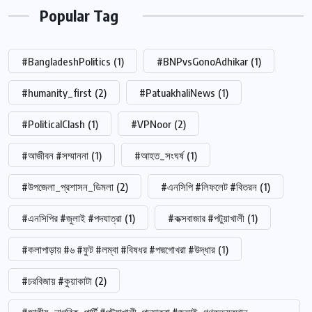
Popular Tag
#BangladeshPolitics
(1)
#BNPvsGonoAdhikar
(1)
#humanity_first
(2)
#PatuakhaliNews
(1)
#PoliticalClash
(1)
#VPNoor
(2)
#আজীবন #সম্মাননা
(1)
#আহত_সংঘর্ষ
(1)
#উপজেলা_প্রশাসন_ডিমলা
(2)
#এনসিপি #লিফলেট #বিতরন
(1)
#এনসিপির #জুলাই #পদযাত্রা
(1)
#কক্সবাজার #পটুয়াখালী
(1)
#কলাপাড়ায় #৬ #ফুট #লম্বা #বিষধর #পদ্মগোখরা #উদ্ধার
(1)
#চরবিজায় #কুয়াকাটা
(2)