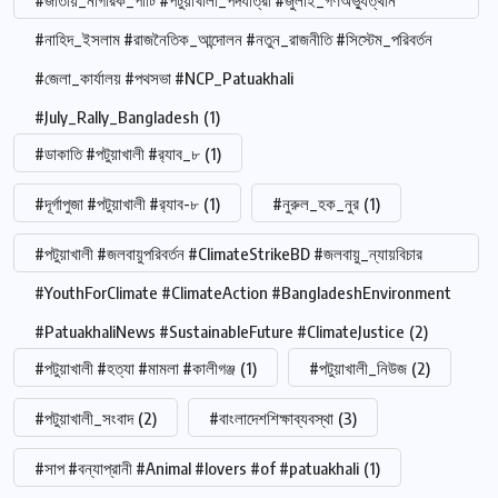
#জাতীয়_নাগরিক_পার্টি #পটুয়াখালী_পদযাত্রা #জুলাই_গণঅভ্যুত্থান
#নাহিদ_ইসলাম #রাজনৈতিক_আন্দোলন #নতুন_রাজনীতি #সিস্টেম_পরিবর্তন
#জেলা_কার্যালয় #পথসভা #NCP_Patuakhali
#July_Rally_Bangladesh
(1)
#ডাকাতি #পটুয়াখালী #র‍্যাব_৮
(1)
#দূর্গাপুজা #পটুয়াখালী #র‍্যাব-৮
(1)
#নুরুল_হক_নুর
(1)
#পটুয়াখালী #জলবায়ুপরিবর্তন #ClimateStrikeBD #জলবায়ু_ন্যায়বিচার
#YouthForClimate #ClimateAction #BangladeshEnvironment
#PatuakhaliNews #SustainableFuture #ClimateJustice
(2)
#পটুয়াখালী #হত্যা #মামলা #কালীগঞ্জ
(1)
#পটুয়াখালী_নিউজ
(2)
#পটুয়াখালী_সংবাদ
(2)
#বাংলাদেশশিক্ষাব্যবস্থা
(3)
#সাপ #বন্যাপ্রানী #Animal #lovers #of #patuakhali
(1)