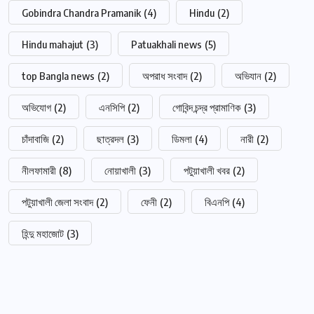
Gobindra Chandra Pramanik
(4)
Hindu
(2)
Hindu mahajut
(3)
Patuakhali news
(5)
top Bangla news
(2)
অপরাধ সংবাদ
(2)
অভিযান
(2)
অভিযোগ
(2)
এনসিপি
(2)
গোবিন্দ চন্দ্র প্রামাণিক
(3)
চাঁদাবাজি
(2)
ছাত্রদল
(3)
ডিমলা
(4)
নারী
(2)
নীলফামারী
(8)
নোয়াখালী
(3)
পটুয়াখালী খবর
(2)
পটুয়াখালী জেলা সংবাদ
(2)
ফেনী
(2)
বিএনপি
(4)
হিন্দু মহাজোট
(3)