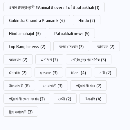
#সাপ #বন্যাপ্রানী #Animal #lovers #of #patuakhali
(1)
Gobindra Chandra Pramanik
(4)
Hindu
(2)
Hindu mahajut
(3)
Patuakhali news
(5)
top Bangla news
(2)
অপরাধ সংবাদ
(2)
অভিযান
(2)
অভিযোগ
(2)
এনসিপি
(2)
গোবিন্দ চন্দ্র প্রামাণিক
(3)
চাঁদাবাজি
(2)
ছাত্রদল
(3)
ডিমলা
(4)
নারী
(2)
নীলফামারী
(8)
নোয়াখালী
(3)
পটুয়াখালী খবর
(2)
পটুয়াখালী জেলা সংবাদ
(2)
ফেনী
(2)
বিএনপি
(4)
হিন্দু মহাজোট
(3)