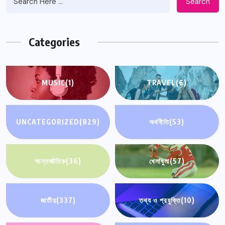
Search
Categories
MUSIC
(1)
TRAVEL
(6)
UNCATEGORIZED
(829)
অর্থনীতি
(53)
আন্তর্জাতিক
(36)
খেলাধুলা
(57)
জাতীয়
(337)
তথ্য ও প্রযুক্তি
(10)