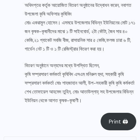
অধিদপ্তর কর্তৃক আয়োজিত বিতরণ অনুষ্ঠানের উদ্বোধন করেন, নবাগত
উপজেলা কৃষি অফিসার কৃষিবিদ
মোঃ একরামুল হোসেন। এসময়ে উপজেলার বিভিন্ন ইউনিয়নের মোট ১৭১
জন কৃষক-কৃষানীদের মাঝে ১ টি সাইনবোর্ড, ২টা কৌটা, জৈব সার ৪০
কেজি,২১ প্যাকেট সবজি বীজ, রাসায়নিক সার ৫ কেজি,ফলজ চারা ৬ টি,
গার্ডেন নেট ১ টি ও ১ টি রেজিস্ট্রার বিতরণ করা হয়।
বিতরণ অনুষ্ঠানে অন্যদের মধ্যে উপস্থিত ছিলেন,
কৃষি সম্প্রসারণ কর্মকর্তা কৃষিবিদ এসএম মনিরুল হুদা, সহকারী কৃষি
সম্প্রসারণ কর্মকর্তা মোঃ শাহজাহান আলী, উপ-সহকারী কৃষি কৃষি কর্মকর্তা
শেখ তোফায়েল আহমেদ তুহিন, মোঃ আতাউল্লাহ্ সহ উপজেলার বিভিন্ন
ইউনিয়ন থেকে আগত কৃষক-কৃষাণী।
Print 🖨