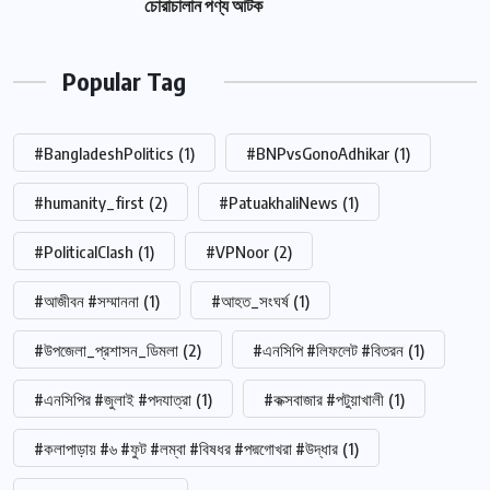
চোরাচালান পণ্য আটক
Popular Tag
#BangladeshPolitics
(1)
#BNPvsGonoAdhikar
(1)
#humanity_first
(2)
#PatuakhaliNews
(1)
#PoliticalClash
(1)
#VPNoor
(2)
#আজীবন #সম্মাননা
(1)
#আহত_সংঘর্ষ
(1)
#উপজেলা_প্রশাসন_ডিমলা
(2)
#এনসিপি #লিফলেট #বিতরন
(1)
#এনসিপির #জুলাই #পদযাত্রা
(1)
#কক্সবাজার #পটুয়াখালী
(1)
#কলাপাড়ায় #৬ #ফুট #লম্বা #বিষধর #পদ্মগোখরা #উদ্ধার
(1)