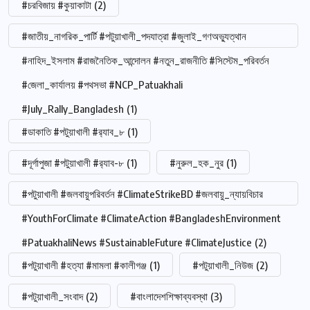
#চরবিজায় #কুয়াকাটা
(2)
#জাতীয়_নাগরিক_পার্টি #পটুয়াখালী_পদযাত্রা #জুলাই_গণঅভ্যুত্থান
#নাহিদ_ইসলাম #রাজনৈতিক_আন্দোলন #নতুন_রাজনীতি #সিস্টেম_পরিবর্তন
#জেলা_কার্যালয় #পথসভা #NCP_Patuakhali
#July_Rally_Bangladesh
(1)
#ডাকাতি #পটুয়াখালী #র‍্যাব_৮
(1)
#দূর্গাপুজা #পটুয়াখালী #র‍্যাব-৮
(1)
#নুরুল_হক_নুর
(1)
#পটুয়াখালী #জলবায়ুপরিবর্তন #ClimateStrikeBD #জলবায়ু_ন্যায়বিচার
#YouthForClimate #ClimateAction #BangladeshEnvironment
#PatuakhaliNews #SustainableFuture #ClimateJustice
(2)
#পটুয়াখালী #হত্যা #মামলা #কালীগঞ্জ
(1)
#পটুয়াখালী_নিউজ
(2)
#পটুয়াখালী_সংবাদ
(2)
#বাংলাদেশশিক্ষাব্যবস্থা
(3)