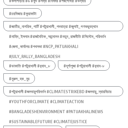
#কলাপাড়ায় #৬ #ফুট #লম্বা #বিষধর #পদ্মগোখরা #উদ্ধার
#চরবিজায় #কুয়াকাটা
#জাতীয়_নাগরিক_পার্টি #পটুয়াখালী_পদযাত্রা #জুলাই_গণঅভ্যুত্থান
#নাহিদ_ইসলাম #রাজনৈতিক_আন্দোলন #নতুন_রাজনীতি #সিস্টেম_পরিবর্তন
#জেলা_কার্যালয় #পথসভা #NCP_PATUAKHALI
#JULY_RALLY_BANGLADESH
#ডাকাতি #পটুয়াখালী #র‍্যাব_৮
#দূর্গাপুজা #পটুয়াখালী #র‍্যাব-৮
#নুরুল_হক_নুর
#পটুয়াখালী #জলবায়ুপরিবর্তন #CLIMATESTRIKEBD #জলবায়ু_ন্যায়বিচার
#YOUTHFORCLIMATE #CLIMATEACTION
#BANGLADESHENVIRONMENT #PATUAKHALINEWS
#SUSTAINABLEFUTURE #CLIMATEJUSTICE