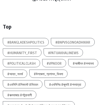
Top
#BANGLADESHPOLITICS
#BNPVSGONOADHIKAR
#HUMANITY_FIRST
#PATUAKHALINEWS
#POLITICALCLASH
#VPNOOR
#আজীবন #সম্মাননা
#আহত_সংঘর্ষ
#উপজেলা_প্রশাসন_ডিমলা
#এনসিপি #লিফলেট #বিতরন
#এনসিপির #জুলাই #পদযাত্রা
#কক্সবাজার #পটুয়াখালী