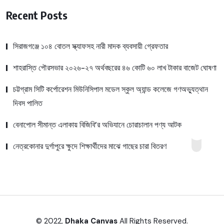
Recent Posts
সিরাজগঞ্জে ১০৪ বোতল স্ক্যাফসহ নারী মাদক ব্যবসায়ী গ্রেফতার
শাহরাস্তি পৌরসভার ২০২৬-২৭ অর্থবছরের ৪৬ কোটি ৬০ লাখ টাকার বাজেট ঘোষণা
চট্টগ্রাম সিটি কর্পোরেশন মিউনিসিপাল মডেল স্কুল অ্যান্ড কলেজে গণঅভ্যুত্থান
দিবস পালিত
বেনাপোল সীমান্ত এলাকায় বিজিবি’র অভিযানে চোরাচালান পণ্য আটক
নেত্রকোনার দুর্গাপুরে ক্ষুদে শিক্ষার্থীদের মাঝে গাছের চারা বিতরণ
© 2022,
Dhaka Canvas
All Rights Reserved.