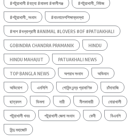
#পটুয়াখালী #হত্যা #মামলা #কালীগঞ্জ
#পটুয়াখালী_নিউজ
#পটুয়াখালী_সংবাদ
#বাংলাদেশশিক্ষাব্যবস্থা
#সাপ #বন্যাপ্রানী #ANIMAL #LOVERS #OF #PATUAKHALI
GOBINDRA CHANDRA PRAMANIK
HINDU
HINDU MAHAJUT
PATUAKHALI NEWS
TOP BANGLA NEWS
অপরাধ সংবাদ
অভিযান
অভিযোগ
এনসিপি
গোবিন্দ চন্দ্র প্রামাণিক
চাঁদাবাজি
ছাত্রদল
ডিমলা
নারী
নীলফামারী
নোয়াখালী
পটুয়াখালী খবর
পটুয়াখালী জেলা সংবাদ
ফেনী
বিএনপি
হিন্দু মহাজোট