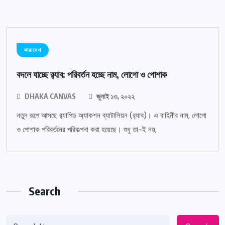
সারাদেশ
বদলে যাচ্ছে র‌্যাব: পরিবর্তন হচ্ছে নাম, লোগো ও পোশাক
DHAKA CANVAS
জুলাই ১৩, ২০২২
নতুন রূপে আসছে র‌্যাপিড অ্যাকশন ব্যাটালিয়ন (র‌্যাব)। এ বাহিনীর নাম, লোগো
ও পোশাক পরিবর্তনের পরিকল্পনা করা হয়েছে। শুধু তা-ই নয়,
Search