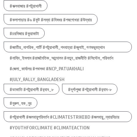
#কক্সবাজার #পটুয়াখালী
#কলাপাড়ায় #৬ #ফুট #লম্বা #বিষধর #পদ্মগোখরা #উদ্ধার
#চরবিজায় #কুয়াকাটা
#জাতীয়_নাগরিক_পার্টি #পটুয়াখালী_পদযাত্রা #জুলাই_গণঅভ্যুত্থান
#নাহিদ_ইসলাম #রাজনৈতিক_আন্দোলন #নতুন_রাজনীতি #সিস্টেম_পরিবর্তন
#জেলা_কার্যালয় #পথসভা #NCP_PATUAKHALI
#JULY_RALLY_BANGLADESH
#ডাকাতি #পটুয়াখালী #র‍্যাব_৮
#দূর্গাপুজা #পটুয়াখালী #র‍্যাব-৮
#নুরুল_হক_নুর
#পটুয়াখালী #জলবায়ুপরিবর্তন #CLIMATESTRIKEBD #জলবায়ু_ন্যায়বিচার
#YOUTHFORCLIMATE #CLIMATEACTION