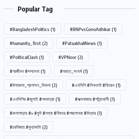
Popular Tag
#BangladeshPolitics
(1)
#BNPvsGonoAdhikar
(1)
#humanity_first
(2)
#PatuakhaliNews
(1)
#PoliticalClash
(1)
#VPNoor
(2)
#আজীবন #সম্মাননা
(1)
#আহত_সংঘর্ষ
(1)
#উপজেলা_প্রশাসন_ডিমলা
(2)
#এনসিপি #লিফলেট #বিতরন
(1)
#এনসিপির #জুলাই #পদযাত্রা
(1)
#কক্সবাজার #পটুয়াখালী
(1)
#কলাপাড়ায় #৬ #ফুট #লম্বা #বিষধর #পদ্মগোখরা #উদ্ধার
(1)
#চরবিজায় #কুয়াকাটা
(2)