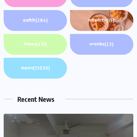
রাজনীতি
(284)
লাইফস্টাইল
(15)
শিক্ষাঙ্গন
(431)
সম্পাদকিয়
(23)
সারাদেশ
(13030)
Recent News