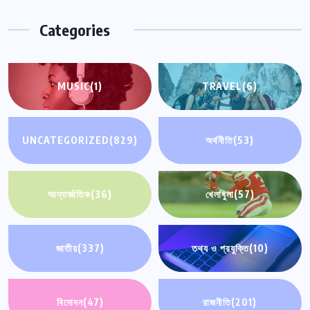
Categories
MUSIC
(1)
TRAVEL
(6)
UNCATEGORIZED
(829)
অর্থনীতি
(53)
আন্তর্জাতিক
(36)
খেলাধুলা
(57)
জাতীয়
(337)
তথ্য ও প্রযুক্তি
(10)
বিনোদন
(47)
রাজনীতি
(201)