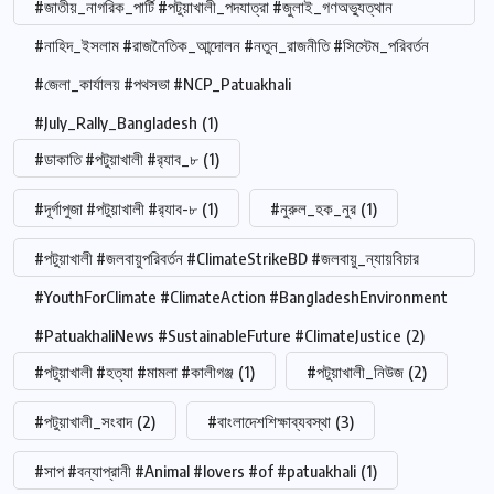
#জাতীয়_নাগরিক_পার্টি #পটুয়াখালী_পদযাত্রা #জুলাই_গণঅভ্যুত্থান
#নাহিদ_ইসলাম #রাজনৈতিক_আন্দোলন #নতুন_রাজনীতি #সিস্টেম_পরিবর্তন
#জেলা_কার্যালয় #পথসভা #NCP_Patuakhali
#July_Rally_Bangladesh
(1)
#ডাকাতি #পটুয়াখালী #র‍্যাব_৮
(1)
#দূর্গাপুজা #পটুয়াখালী #র‍্যাব-৮
(1)
#নুরুল_হক_নুর
(1)
#পটুয়াখালী #জলবায়ুপরিবর্তন #ClimateStrikeBD #জলবায়ু_ন্যায়বিচার
#YouthForClimate #ClimateAction #BangladeshEnvironment
#PatuakhaliNews #SustainableFuture #ClimateJustice
(2)
#পটুয়াখালী #হত্যা #মামলা #কালীগঞ্জ
(1)
#পটুয়াখালী_নিউজ
(2)
#পটুয়াখালী_সংবাদ
(2)
#বাংলাদেশশিক্ষাব্যবস্থা
(3)
#সাপ #বন্যাপ্রানী #Animal #lovers #of #patuakhali
(1)