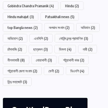
Gobindra Chandra Pramanik
(4)
Hindu
(2)
Hindu mahajut
(3)
Patuakhali news
(5)
top Bangla news
(2)
অপরাধ সংবাদ
(2)
অভিযান
(2)
অভিযোগ
(2)
এনসিপি
(2)
গোবিন্দ চন্দ্র প্রামাণিক
(3)
চাঁদাবাজি
(2)
ছাত্রদল
(3)
ডিমলা
(4)
নারী
(2)
নীলফামারী
(8)
নোয়াখালী
(3)
পটুয়াখালী খবর
(2)
পটুয়াখালী জেলা সংবাদ
(2)
ফেনী
(2)
বিএনপি
(4)
হিন্দু মহাজোট
(3)