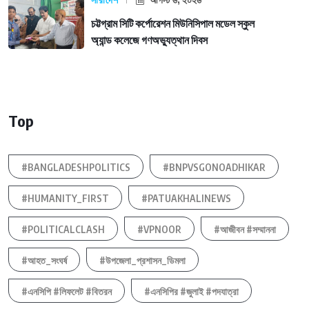
সারাদেশ
চট্টগ্রাম সিটি কর্পোরেশন মিউনিসিপাল মডেল স্কুল
অ্যান্ড কলেজে গণঅভ্যুত্থান দিবস
Top
#BANGLADESHPOLITICS
#BNPVSGONOADHIKAR
#HUMANITY_FIRST
#PATUAKHALINEWS
#POLITICALCLASH
#VPNOOR
#আজীবন #সম্মাননা
#আহত_সংঘর্ষ
#উপজেলা_প্রশাসন_ডিমলা
#এনসিপি #লিফলেট #বিতরন
#এনসিপির #জুলাই #পদযাত্রা