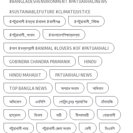
#BANGLADESHENVIRONMENT #PATUAKHALINEWS
#SUSTAINABLEFUTURE #CLIMATEJUSTICE
#পটুয়াখালী #হত্যা #মামলা #কালীগঞ্জ
#পটুয়াখালী_নিউজ
#পটুয়াখালী_সংবাদ
#বাংলাদেশশিক্ষাব্যবস্থা
#সাপ #বন্যাপ্রানী #ANIMAL #LOVERS #OF #PATUAKHALI
GOBINDRA CHANDRA PRAMANIK
HINDU
HINDU MAHAJUT
PATUAKHALI NEWS
TOP BANGLA NEWS
অপরাধ সংবাদ
অভিযান
অভিযোগ
এনসিপি
গোবিন্দ চন্দ্র প্রামাণিক
চাঁদাবাজি
ছাত্রদল
ডিমলা
নারী
নীলফামারী
নোয়াখালী
পটুয়াখালী খবর
পটুয়াখালী জেলা সংবাদ
ফেনী
বিএনপি