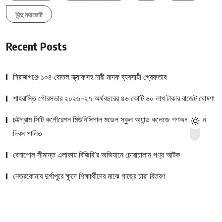
হিন্দু মহাজোট
Recent Posts
সিরাজগঞ্জে ১০৪ বোতল স্ক্যাফসহ নারী মাদক ব্যবসায়ী গ্রেফতার
শাহরাস্তি পৌরসভার ২০২৬-২৭ অর্থবছরের ৪৬ কোটি ৬০ লাখ টাকার বাজেট ঘোষণা
চট্টগ্রাম সিটি কর্পোরেশন মিউনিসিপাল মডেল স্কুল অ্যান্ড কলেজে গণঅভ্যুত্থান
দিবস পালিত
বেনাপোল সীমান্ত এলাকায় বিজিবি’র অভিযানে চোরাচালান পণ্য আটক
নেত্রকোনার দুর্গাপুরে ক্ষুদে শিক্ষার্থীদের মাঝে গাছের চারা বিতরণ