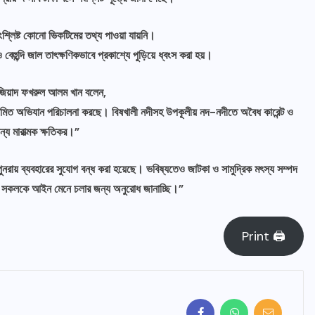
্লিষ্ট কোনো ভিকটিমের তথ্য পাওয়া যায়নি।
বেহুন্দি জাল তাৎক্ষণিকভাবে প্রকাশ্যে পুড়িয়ে ধ্বংস করা হয়।
বু জিয়াদ ফখরুল আলম খান বলেন,
িয়মিত অভিযান পরিচালনা করছে। বিষখালী নদীসহ উপকূলীয় নদ-নদীতে অবৈধ কারেন্ট ও
্য মারাত্মক ক্ষতিকর।”
সারাদেশ
পলাশবাড়ীর কিশোরগাড়ি ইউনিয়নের ৪টি
য় ব্যবহারের সুযোগ বন্ধ করা হয়েছে। ভবিষ্যতেও জাটকা ও সামুদ্রিক মৎস্য সম্পদ
খেয়াঘাটে ইজারা ছাড়াই অতিরিক্ত টোল আদায়
ষ্ট সকলকে আইন মেনে চলার জন্য অনুরোধ জানাচ্ছি।”
করার অভিযোগ
Print 🖨
আগস্ট ৮, ২০২৬