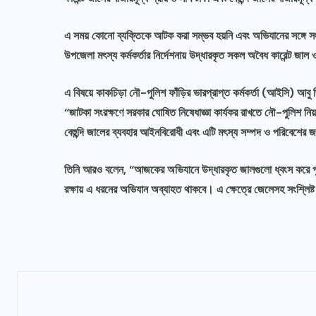
এ সময় কোনো ব্যক্তিকে আটক করা সম্ভব হয়নি এবং অভিযানের সঙ্গে সংশ
উপজেলা মৎস্য কর্মকর্তার নির্দেশনায় উদ্ধারকৃত সকল অবৈধ কারেন্ট জাল ও 
এ বিষয়ে কাকচিড়া নৌ-পুলিশ ফাঁড়ির ভারপ্রাপ্ত কর্মকর্তা (আইসি) আ
“জাটকা সংরক্ষণে সরকার ঘোষিত নিষেধাজ্ঞা কার্যকর রাখতে নৌ-পুলিশ ন
বেহুন্দি জালের ব্যবহার আইনবিরোধী এবং এটি মৎস্য সম্পদ ও পরিবেশের জন
রাজনীতি
সারাদেশ
সাতক্ষীরায় বিএনপিতে যোগ দিলেন জামায়াতের
তিনি আরও বলেন, “আজকের অভিযানে উদ্ধারকৃত জালগুলো ধ্বংস করে পুনরা
বহিষ্কৃত নেতা গাজী নজরুলের ১২ সক্রীয়
রক্ষায় এ ধরনের অভিযান অব্যাহত থাকবে। এ ক্ষেত্রে জেলেসহ সংশ্লি
অনুসারী
আগস্ট ৭, ২০২৬