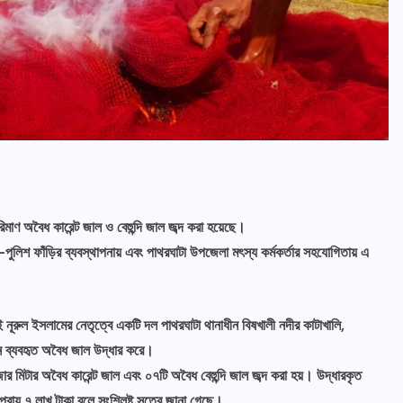
াণ অবৈধ কারেন্ট জাল ও বেহুন্দি জাল জব্দ করা হয়েছে।
ৌ-পুলিশ ফাঁড়ির ব্যবস্থাপনায় এবং পাথরঘাটা উপজেলা মৎস্য কর্মকর্তার সহযোগিতায় এ
ূরুল ইসলামের নেতৃত্বে একটি দল পাথরঘাটা থানাধীন বিষখালী নদীর কাটাখালি,
নে ব্যবহৃত অবৈধ জাল উদ্ধার করে।
 মিটার অবৈধ কারেন্ট জাল এবং ০৭টি অবৈধ বেহুন্দি জাল জব্দ করা হয়। উদ্ধারকৃত
য প্রায় ৭ লাখ টাকা বলে সংশ্লিষ্ট সূত্রে জানা গেছে।