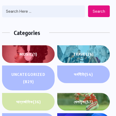
Search
Categories
MUSIC
(1)
TRAVEL
(6)
UNCATEGORIZED
অর্থনীতি
(54)
(829)
আন্তর্জাতিক
(36)
খেলাধুলা
(57)