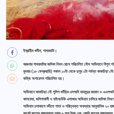
ইব্রাহীম খলীল, পাথরঘাটা।
বরগুনার পাথরঘাটায় জাটকা নিধন রোধে পরিচালিত যৌথ অভিযানে বিপুল পরিম
বুধবার (১৮ ফেব্রুয়ারি) সকাল ১০টা থেকে দুপুর ২টা পর্যন্ত কাকচিড়া ন
কম্বিং অপারেশন পরিচালিত হয়।
অভিযানে কাকচিড়া নৌ পুলিশ ফাঁড়ির এসআই মাহমুদুর রহমান ও এএসআই ন
কালমেঘা, গুলিশাখালী ও বাইনচটকি এলাকায় অভিযান চালিয়ে জাটকা নিধ
অভিযান চলাকালে নদীতে পাতা ও পরিত্যক্ত অবস্থায় আনুমানিক ২০ হাজার
কারেন্ট জালের বাজারমূল্য প্রায় ৬ লাখ টাকা এবং বেহুন্দি জালের বাজারমূল্