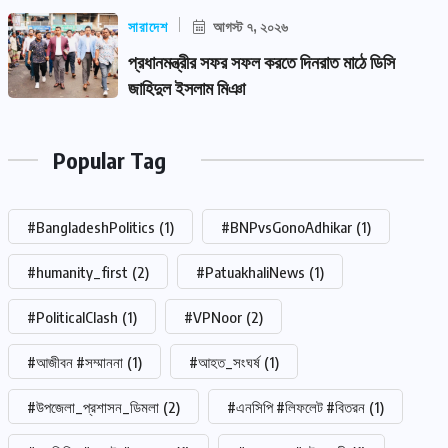
সারাদেশ
আগস্ট ৭, ২০২৬
প্রধানমন্ত্রীর সফর সফল করতে দিনরাত মাঠে ডিসি
জাহিদুল ইসলাম মিঞা
Popular Tag
#BangladeshPolitics
(1)
#BNPvsGonoAdhikar
(1)
#humanity_first
(2)
#PatuakhaliNews
(1)
#PoliticalClash
(1)
#VPNoor
(2)
#আজীবন #সম্মাননা
(1)
#আহত_সংঘর্ষ
(1)
#উপজেলা_প্রশাসন_ডিমলা
(2)
#এনসিপি #লিফলেট #বিতরন
(1)