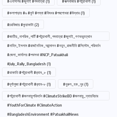
#এনসিপির #জুলাই #পদযাত্রা
(1)
#কক্সবাজার #পটুয়াখালী
(1)
#কলাপাড়ায় #৬ #ফুট #লম্বা #বিষধর #পদ্মগোখরা #উদ্ধার
(1)
#চরবিজায় #কুয়াকাটা
(2)
#জাতীয়_নাগরিক_পার্টি #পটুয়াখালী_পদযাত্রা #জুলাই_গণঅভ্যুত্থান
#নাহিদ_ইসলাম #রাজনৈতিক_আন্দোলন #নতুন_রাজনীতি #সিস্টেম_পরিবর্তন
#জেলা_কার্যালয় #পথসভা #NCP_Patuakhali
#July_Rally_Bangladesh
(1)
#ডাকাতি #পটুয়াখালী #র‍্যাব_৮
(1)
#দূর্গাপুজা #পটুয়াখালী #র‍্যাব-৮
(1)
#নুরুল_হক_নুর
(1)
#পটুয়াখালী #জলবায়ুপরিবর্তন #ClimateStrikeBD #জলবায়ু_ন্যায়বিচার
#YouthForClimate #ClimateAction
#BangladeshEnvironment #PatuakhaliNews