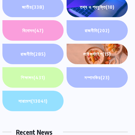
জাতীয়
(338)
তথ্য ও প্রযুক্তি
(10)
বিনোদন
(47)
রাজনীতি
(202)
রাজনীতি
(285)
লাইফস্টাইল
(15)
শিক্ষাঙ্গন
(431)
সম্পাদকিয়
(23)
সারাদেশ
(13041)
Recent News