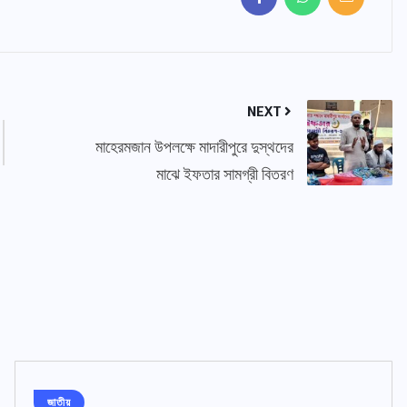
NEXT
মাহেরমজান উপলক্ষে মাদারীপুরে দুস্থদের
মাঝে ইফতার সামগ্রী বিতরণ
জাতীয়