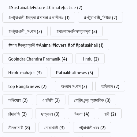
#SustainableFuture #ClimateJustice
(2)
#পটুয়াখালী #হত্যা #মামলা #কালীগঞ্জ
(1)
#পটুয়াখালী_নিউজ
(2)
#পটুয়াখালী_সংবাদ
(2)
#বাংলাদেশশিক্ষাব্যবস্থা
(3)
#সাপ #বন্যাপ্রানী #Animal #lovers #of #patuakhali
(1)
Gobindra Chandra Pramanik
(4)
Hindu
(2)
Hindu mahajut
(3)
Patuakhali news
(5)
top Bangla news
(2)
অপরাধ সংবাদ
(2)
অভিযান
(2)
অভিযোগ
(2)
এনসিপি
(2)
গোবিন্দ চন্দ্র প্রামাণিক
(3)
চাঁদাবাজি
(2)
ছাত্রদল
(3)
ডিমলা
(4)
নারী
(2)
নীলফামারী
(8)
নোয়াখালী
(3)
পটুয়াখালী খবর
(2)